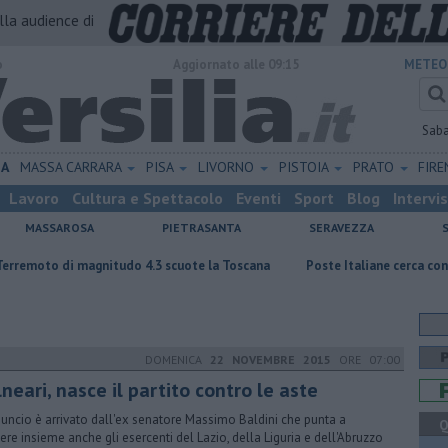
alla audience di
o
Aggiornato alle 09:15
METEO
Sab
NA
MASSA CARRARA
PISA
LIVORNO
PISTOIA
PRATO
FIR
Lavoro
Cultura e Spettacolo
Eventi
Sport
Blog
Intervi
MASSAROSA
PIETRASANTA
SERAVEZZA
 magnitudo 4.3 scuote la Toscana
Poste Italiane cerca consulenti finan
DOMENICA
22 NOVEMBRE 2015
ORE 07:00
neari, nasce il partito contro le aste
nuncio è arrivato dall'ex senatore Massimo Baldini che punta a
Q
ere insieme anche gli esercenti del Lazio, della Liguria e dell'Abruzzo