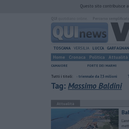
Questo sito contribuisce 
QUI
quotidiano online.
Percorso semplificat
TOSCANA
VERSILIA
LUCCA
GARFAGNA
Home
Cronaca
Politica
Attualità
CAMAIORE
FORTE DEI MARMI
armiare
Porti regionali, piano triennale da 7,5 milioni
Tutti i titoli:
Terremoto di
Tag:
Massimo Baldini
Attualità
Bal
L'an
mett