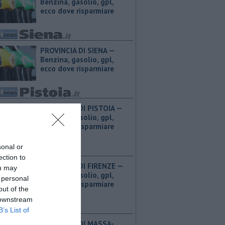
Benzina, gasolio, gpl,
ecco dove risparmiare
PROVINCIA DI SIENA — ​
Benzina, gasolio, gpl,
ecco dove risparmiare
PROVINCIA DI PISTOIA — ​
Benzina, gasolio, gpl,
ecco dove risparmiare
sonal or
ection to
PROVINCIA DI FIRENZE — ​
ou may
Benzina, gasolio, gpl,
 personal
ecco dove risparmiare
out of the
 downstream
B’s List of
PROVINCIA DI MASSA-