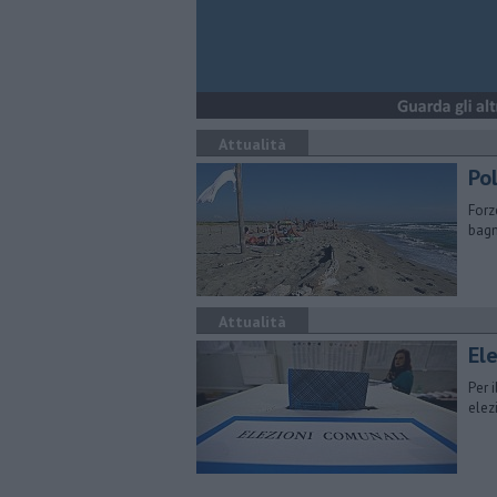
Attualità
Po
Forz
bagn
Attualità
El
Per 
elez