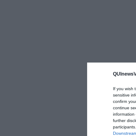
QUInewsVer
If you wish 
sensitive in
confirm you
continue se
information 
further disc
participants
Downstream 