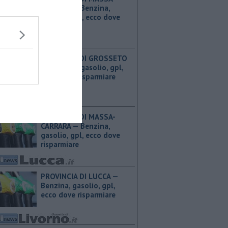
CARRARA — ​Benzina,
gasolio, gpl, ecco dove
risparmiare
PROVINCIA DI GROSSETO
— ​Benzina, gasolio, gpl,
ecco dove risparmiare
PROVINCIA DI MASSA-
CARRARA — ​Benzina,
gasolio, gpl, ecco dove
risparmiare
PROVINCIA DI LUCCA — ​
Benzina, gasolio, gpl,
ecco dove risparmiare