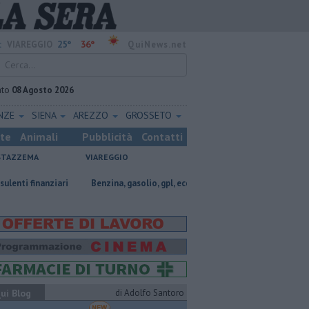
25°
36°
:
VIAREGGIO
QuiNews.net
ato
08 Agosto 2026
ENZE
SIENA
AREZZO
GROSSETO
ste
Animali
Pubblicità
Contatti
STAZZEMA
VIAREGGIO
ziari
​Benzina, gasolio, gpl, ecco dove risparmiare
Porti regionali, 
ui Blog
di Adolfo Santoro