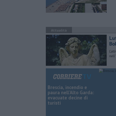
Attualità
Lu
Bo
L'at
nell'
Brescia, incendio e
paura nell'Alto Garda:
evacuate decine di
turisti