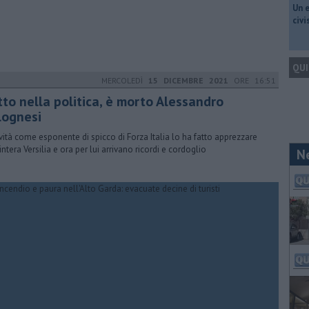
​Un 
civ
QUI
MERCOLEDÌ
15 DICEMBRE 2021
ORE 16:51
tto nella politica, è morto Alessandro
lognesi
tività come esponente di spicco di Forza Italia lo ha fatto apprezzare
intera Versilia e ora per lui arrivano ricordi e cordoglio
N