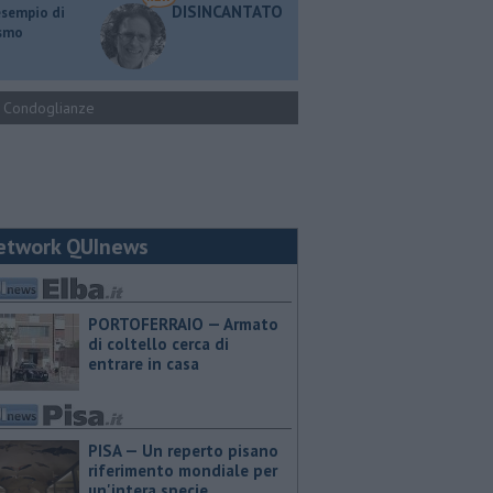
DISINCANTATO
esempio di
ismo
Condoglianze
etwork QUInews
PORTOFERRAIO — Armato
di coltello cerca di
entrare in casa
PISA — Un reperto pisano
riferimento mondiale per
un'intera specie