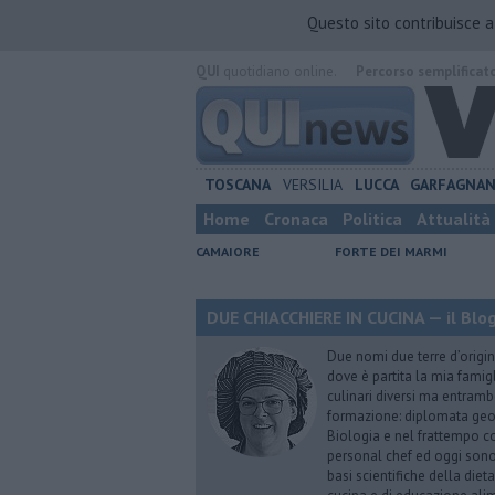
Questo sito contribuisce 
QUI
quotidiano online.
Percorso semplificat
TOSCANA
VERSILIA
LUCCA
GARFAGNA
Home
Cronaca
Politica
Attualità
CAMAIORE
FORTE DEI MARMI
DUE CHIACCHIERE IN CUCINA — il Blog
Due nomi due terre d’origin
dove è partita la mia famig
culinari diversi ma entrambe
formazione: diplomata geome
Biologia e nel frattempo co
personal chef ed oggi sono 
basi scientifiche della die