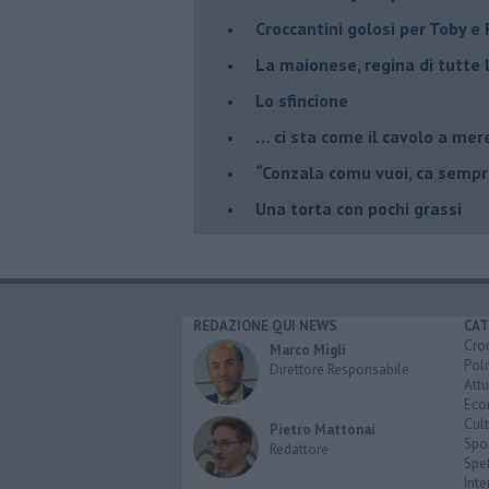
Croccantini golosi per Toby e F
La maionese, regina di tutte 
Lo sfincione
​… ci sta come il cavolo a mer
“Conzala comu vuoi, ca sempri
​Una torta con pochi grassi
REDAZIONE QUI NEWS
CAT
Cro
Marco Migli
Poli
Direttore Responsabile
Attu
Eco
Cult
Pietro Mattonai
Spo
Redattore
Spet
Inte