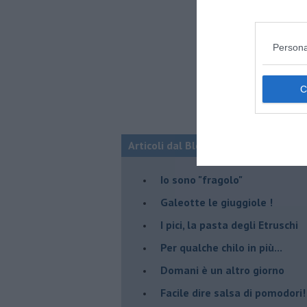
Persona
Articoli dal Blog “Due chiacchiere in
Io sono "fragolo"
Galeotte le giuggiole !
I pici, la pasta degli Etruschi
Per qualche chilo in più...
Domani è un altro giorno
​Facile dire salsa di pomodori!