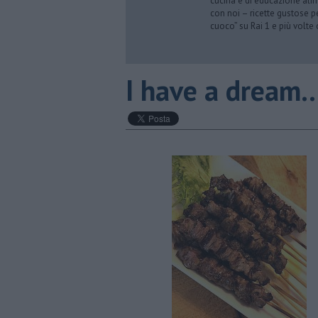
cucina e di educazione alime
con noi – ricette gustose p
cuoco” su Rai 1 e più volte
I have a dream