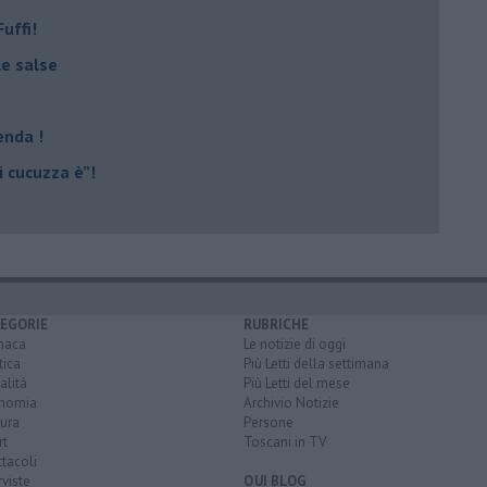
uffi!
le salse
enda !
 cucuzza è”!
EGORIE
RUBRICHE
naca
Le notizie di oggi
tica
Più Letti della settimana
alità
Più Letti del mese
nomia
Archivio Notizie
ura
Persone
rt
Toscani in TV
tacoli
rviste
QUI BLOG