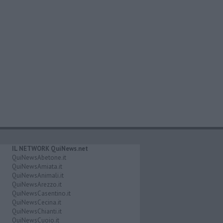
IL NETWORK QuiNews.net
QuiNewsAbetone.it
QuiNewsAmiata.it
QuiNewsAnimali.it
QuiNewsArezzo.it
QuiNewsCasentino.it
QuiNewsCecina.it
QuiNewsChianti.it
QuiNewsCuoio.it