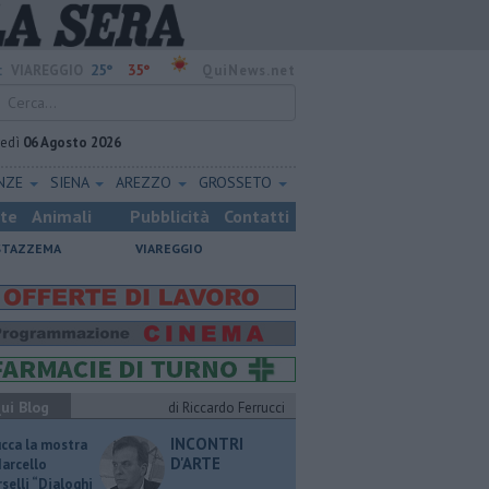
25°
35°
:
VIAREGGIO
QuiNews.net
vedì
06 Agosto 2026
ENZE
SIENA
AREZZO
GROSSETO
ste
Animali
Pubblicità
Contatti
STAZZEMA
VIAREGGIO
ui Blog
di Riccardo Ferrucci
INCONTRI
ucca la mostra
D'ARTE
Marcello
selli “Dialoghi