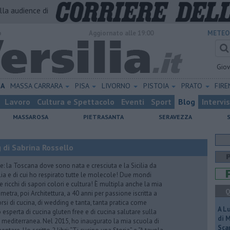
alla audience di
o
Aggiornato alle 19:00
METEO
Gio
NA
MASSA CARRARA
PISA
LIVORNO
PISTOIA
PRATO
FIR
Lavoro
Cultura e Spettacolo
Eventi
Sport
Blog
Intervi
MASSAROSA
PIETRASANTA
SERAVEZZA
 di Sabrina Rossello
e: la Toscana dove sono nata e cresciuta e la Sicilia da
lia e di cui ho respirato tutte le molecole! Due mondi
 ricchi di sapori colori e cultura! È multipla anche la mia
Q
tra, poi Architettura, a 40 anni per passione iscritta a
rsi di cucina, di wedding e tanta, tanta pratica come
A L
esperta di cucina gluten free e di cucina salutare sulla
di 
ta mediterranea. Nel 2015, ho inaugurato la mia scuola di
Scar