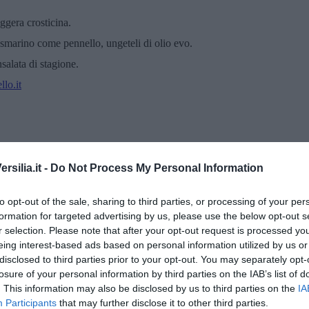
ggera crosticina.
osmarino come pennello, ungeteli di olio evo.
salata di stagione.
lo.it
silia.it -
Do Not Process My Personal Information
to opt-out of the sale, sharing to third parties, or processing of your per
formation for targeted advertising by us, please use the below opt-out s
r selection. Please note that after your opt-out request is processed y
eing interest-based ads based on personal information utilized by us or
disclosed to third parties prior to your opt-out. You may separately opt-
losure of your personal information by third parties on the IAB’s list of
. This information may also be disclosed by us to third parties on the
IA
Participants
that may further disclose it to other third parties.