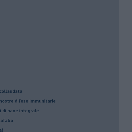
 collaudata
 nostre difese immunitarie
i di pane integrale
uafaba
a!