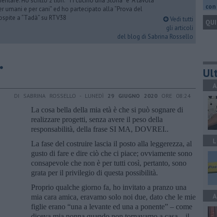
ntare. Ho scritto 2 libri: “Ti cucino una Storia” e “A tavola
con 
er umani e per cani” ed ho partecipato alla “Prova del
 ospite a “Tadà” su RTV38
Vedi tutti
QUI
gli articoli
del blog di Sabrina Rossello
…
Ult
A
DI SABRINA ROSSELLO - LUNEDÌ
29 GIUGNO 2020
ORE 08:24
La cosa bella della mia età è che si può sognare di
realizzare progetti, senza avere il peso della
responsabilità, della frase SI MA, DOVREI..
L
La fase del costruire lascia il posto alla leggerezza, al
gusto di fare e dire ciò che ci piace; ovviamente sono
consapevole che non è per tutti così, pertanto, sono
grata per il privilegio di questa possibilità.
Proprio qualche giorno fa, ho invitato a pranzo una
A
mia cara amica, eravamo solo noi due, dato che le mie
figlie erano “una a levante ed una a ponente” – come
diceva mia nonna quando non tornavamo a casa – il