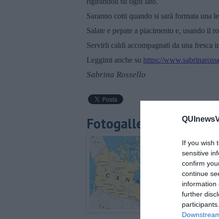
rigirandoli su ogni lato.
Saranno cotti quando si sarà formata una le
Salate e pepate a piacimento e, usando il r
Servirli caldi accompagnati da una fresca in
Leggimi anche su
https://www.sabrinarossel
Sabrina Rossello
Fotogallery
QUInewsVer
If you wish 
sensitive in
confirm you
continue se
information 
further disc
participants
Downstream 