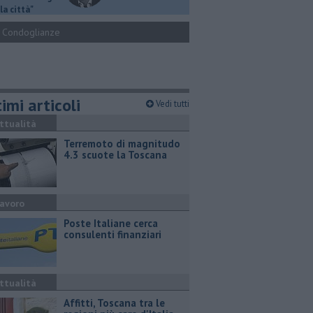
la città"
Condoglianze
imi articoli
Vedi tutti
ttualità
Terremoto di magnitudo
4.3 scuote la Toscana
avoro
Poste Italiane cerca
consulenti finanziari
ttualità
Affitti, Toscana tra le