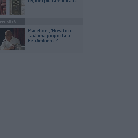
regioni più care d'Italia
ttualità
Macelloni, "Novatosc
farà una proposta a
RetiAmbiente"