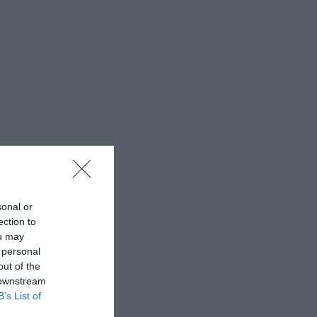
sonal or
ection to
ou may
 personal
out of the
 downstream
B’s List of