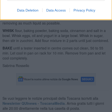
PREHEAT
oven to 175àC. Spray a 9×5-in. Loaf pan with oil and line
with parchment.
Data Deletion
Data Access
Privacy Policy
PLACE
zucchini in a colander in the sink. Squeeze with both hands,
removing as much liquid as possible.
WHISK
flour, baking powder, baking soda, cinnamon and salt in a
bowl. Whisk eggs, oil and yogurt in a large bowl. Whisk in sugar,
then stir in zucchini. Add flour mixture in 2 parts until just combined.
BAKE
until a tester inserted in centre comes out clean, 50 to 55
min. Let cool in pan on rack for 10 min. Remove from pan and let
cool completely.
Sabrina Rossello
Se vuoi leggere le notizie principali della Toscana iscriviti alla
Newsletter QUInews - ToscanaMedia.
Arriva gratis tutti i giorni
alle 20:00 direttamente nella tua casella di posta.