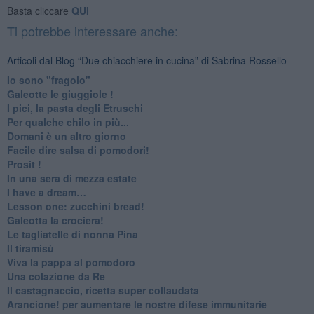
Basta cliccare
QUI
Ti potrebbe interessare anche:
Articoli dal Blog “Due chiacchiere in cucina” di Sabrina Rossello
Io sono "fragolo"
Galeotte le giuggiole !
I pici, la pasta degli Etruschi
Per qualche chilo in più...
Domani è un altro giorno
​Facile dire salsa di pomodori!
Prosit !
​In una sera di mezza estate
I have a dream…
​Lesson one: zucchini bread!
Galeotta la crociera!
Le tagliatelle di nonna Pina
Il tiramisù
Viva la pappa al pomodoro
Una colazione da Re
Il castagnaccio, ricetta super collaudata
​Arancione! per aumentare le nostre difese immunitarie