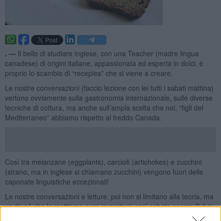
. —
Il bello di studiare inglese, con una Teacher (madre lingua
canadese) di origini italiane, appassionata ed esperta in dolci, è
proprio lo scambio di “recepies” che si viene a creare.
Le nostre conversazioni (faccio lezione con lei tutti i sabati mattina)
vertono ovviamente sulla gastronomia internazionale, sulle diverse
tecniche di cottura, ma anche sull’ampia scelta che noi, “figli del
Mediterraneo” abbiamo rispetto al freddo Canada.
Così tra melanzane (eggplants), carciofi (artichokes) e zucchini
(strano, ma in inglese si chiamano zucchini) vengono fuori delle
caponate linguistiche eccezionali!
Le nostre conversazioni e letture, poi non si limitano alla teoria, ma
va da sé che le mettiamo pure in pratica) così sabato scorso Sylvia
è arrivata con il suo eccellente “zucchini bread” una variante del più