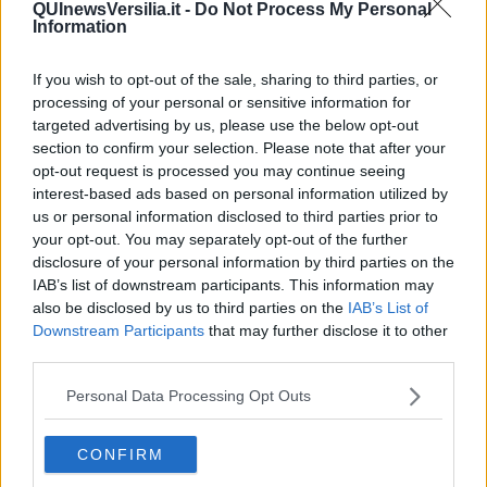
QUInewsVersilia.it -
Do Not Process My Personal
noto “banana bread”
Information
Uno scoop! Solo per i lettori di QUInews
: a breve nella mia
scuola ci saranno corsi di cucina internazionale, diciamo in più
If you wish to opt-out of the sale, sharing to third parties, or
lingue... quindi tenetevi pronti
processing of your personal or sensitive information for
Pertanto, vi renderò partecipi delle mie lezioni, mettendo per
targeted advertising by us, please use the below opt-out
questa volta la ricetta in inglese, ma troverete, quella tradotta in
section to confirm your selection. Please note that after your
italiano, nel mio sito cliccando
opt-out request is processed you may continue seeing
https://www.sabrinarossello.it/zucchini-bread/
interest-based ads based on personal information utilized by
Ingredients
us or personal information disclosed to third parties prior to
your opt-out. You may separately opt-out of the further
2 large zucchini, grated (3 1/2 cups)
disclosure of your personal information by third parties on the
2 cups all-purpose flour
IAB’s list of downstream participants. This information may
2 tsp baking powder
also be disclosed by us to third parties on the
IAB’s List of
1 1/2 tsp baking soda
Downstream Participants
that may further disclose it to other
3/4 tsp cinnamon
third parties.
3/4 tsp salt
2 eggs
Personal Data Processing Opt Outs
1/2 cup olive or vegetable oil
1/2 cup plain yogurt
1 cup granulated sugar
CONFIRM
Instructions