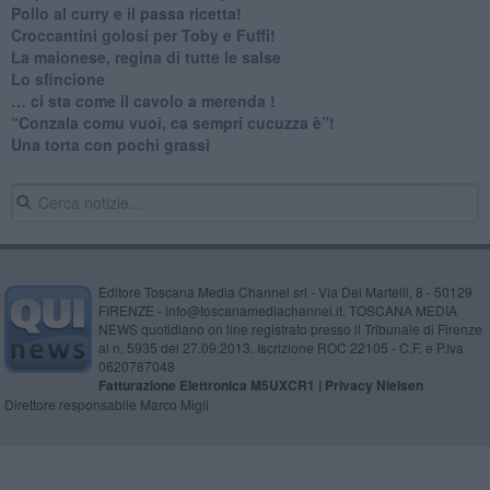
​Pollo al curry e il passa ricetta!
Croccantini golosi per Toby e Fuffi!
La maionese, regina di tutte le salse
Lo sfincione
​… ci sta come il cavolo a merenda !
“Conzala comu vuoi, ca sempri cucuzza è”!
​Una torta con pochi grassi
Editore Toscana Media Channel srl - Via Dei Martelli, 8 - 50129
FIRENZE - info@toscanamediachannel.it. TOSCANA MEDIA
NEWS quotidiano on line registrato presso il Tribunale di Firenze
al n. 5935 del 27.09.2013. Iscrizione ROC 22105 - C.F. e P.Iva
0620787048
Fatturazione Elettronica M5UXCR1 |
Privacy Nielsen
Direttore responsabile Marco Migli
Powered by
Aperion.it