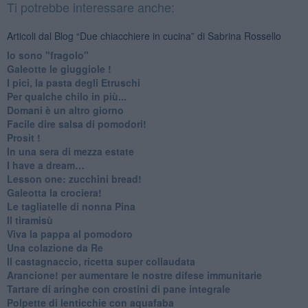
Ti potrebbe interessare anche:
Articoli dal Blog “Due chiacchiere in cucina” di Sabrina Rossello
Io sono "fragolo"
Galeotte le giuggiole !
I pici, la pasta degli Etruschi
Per qualche chilo in più...
Domani è un altro giorno
​Facile dire salsa di pomodori!
Prosit !
​In una sera di mezza estate
I have a dream…
​Lesson one: zucchini bread!
Galeotta la crociera!
Le tagliatelle di nonna Pina
Il tiramisù
Viva la pappa al pomodoro
Una colazione da Re
Il castagnaccio, ricetta super collaudata
​Arancione! per aumentare le nostre difese immunitarie
Tartare di aringhe con crostini di pane integrale
Polpette di lenticchie con aquafaba