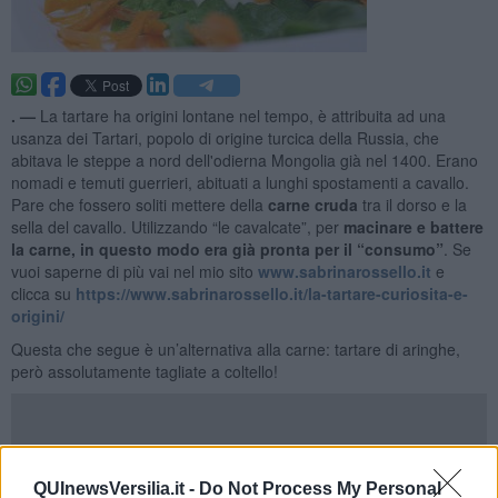
. —
La tartare ha origini lontane nel tempo, è attribuita ad una
usanza dei Tartari, popolo di origine turcica della Russia, che
abitava le steppe a nord dell'odierna Mongolia già nel 1400. Erano
nomadi e temuti guerrieri, abituati a lunghi spostamenti a cavallo.
Pare che fossero soliti mettere della
carne cruda
tra il dorso e la
sella del cavallo. Utilizzando “le cavalcate”, per
macinare e battere
la carne, in questo modo era già pronta per il “consumo”
. Se
vuoi saperne di più vai nel mio sito
www.sabrinarossello.it
e
clicca su
https://www.sabrinarossello.it/la-tartare-curiosita-e-
origini/
Questa che segue è un’alternativa alla carne: tartare di aringhe,
però assolutamente tagliate a coltello!
Ingredienti per 2 persone
QUInewsVersilia.it -
Do Not Process My Personal