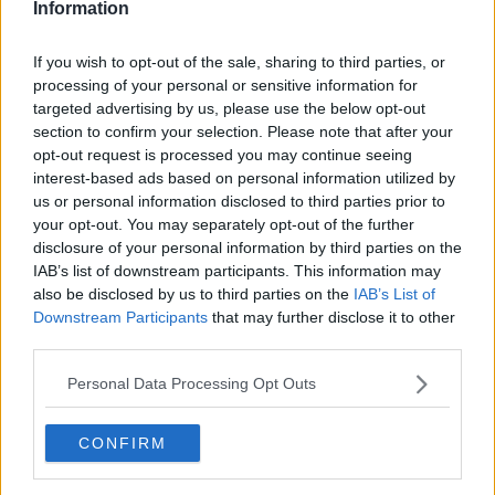
3 cetrioli piccoli e sodi
Information
50 gr di yogurt naturale intero
2 cucchiai di olio di oliva evo
If you wish to opt-out of the sale, sharing to third parties, or
Un cucchiaio di succo di limone
processing of your personal or sensitive information for
Preparazione
targeted advertising by us, please use the below opt-out
section to confirm your selection. Please note that after your
*Salsa allo yogurt
opt-out request is processed you may continue seeing
Mettere in una ciotolina lo yogurt con un cucchiaio di olio di
interest-based ads based on personal information utilized by
oliva evo e un cucchiaio di succo di limone. Con una
us or personal information disclosed to third parties prior to
forchetta sbattere il composto fino a farlo diventare
your opt-out. You may separately opt-out of the further
un’emulsione, aggiustarla di sale e pepe.
disclosure of your personal information by third parties on the
Tartare di aringhe
IAB’s list of downstream participants. This information may
also be disclosed by us to third parties on the
IAB’s List of
Lavare e sbucciare i cetrioli, poi tagliarli a concassè (dadini di
Downstream Participants
that may further disclose it to other
circa ½ cm). Lavare la mela, togliere i semini e il torsolo
third parties.
lasciando la buccia, poi tagliarla a concassè e irrorarla con
un poco di succo di limone per evitare che si ossidi. Pelare la
Personal Data Processing Opt Outs
carota e la barbabietola e tagliarle a julienne.
Pelare il cipollotto, lavarlo bene in acqua fredda e tagliarlo a
CONFIRM
concassè. Prendere i filetti di aringa (precedentemente
trattati come segue: lavarli bene con acqua fredda corrente,
poi, lasciarli per lo meno 4 ore in un recipiente ricoperti di