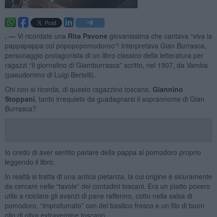
. —
Vi ricordate una
Rita Pavone
giovanissima che cantava “viva la
pappapappa col popopopomodoroo”! Interpretava Gian Burrasca,
personaggio protagonista di un libro classico della letteratura per
ragazzi “Il giornalino di Giamburrasca” scritto, nel 1907, da Vamba
(pseudonimo di Luigi Bertelli).
Chi non si ricorda, di questo ragazzino toscano,
Giannino
Stoppani
, tanto irrequieto da guadagnarsi il soprannome di Gian
Burrasca?
Io credo di aver sentito parlare della pappa al pomodoro proprio
leggendo il libro.
In realtà si tratta di una antica pietanza, la cui origine è sicuramente
da cercare nelle “tavole” dei contadini toscani. Era un piatto povero
utile a riciclare gli avanzi di pane raffermo, cotto nella salsa di
pomodoro, “improfumato” con del basilico fresco e un filo di buon
olio di oliva extravergine toscano.