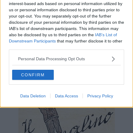
interest-based ads based on personal information utilized by
A questo punto, aggiungere il pane tostato, e qualche foglia di
us or personal information disclosed to third parties prior to
basilico, mescolare e continuare la cottura a fiamma moderata per
your opt-out. You may separately opt-out of the further
altri 10 minuti.
disclosure of your personal information by third parties on the
Continua a cuocere rimescolando, facendo attenzione a non fare
IAB’s list of downstream participants. This information may
attaccare la pappa alla pentola, aggiungendo, se occorre, brodo
also be disclosed by us to third parties on the
IAB’s List of
vegetale.
Downstream Participants
that may further disclose it to other
Togliere la pentola dal fuoco e condire con dell’ottimo olio di oliva
third parties.
extravergine toscano.
Personal Data Processing Opt Outs
Far riposare la pappa per un’oretta e servirla tiepida.
CONFIRM
Data Deletion
Data Access
Privacy Policy