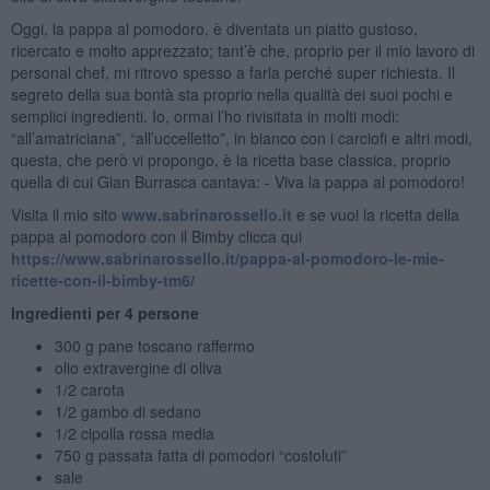
Oggi, la pappa al pomodoro, è diventata un piatto gustoso,
ricercato e molto apprezzato; tant’è che, proprio per il mio lavoro di
personal chef, mi ritrovo spesso a farla perché super richiesta. Il
segreto della sua bontà sta proprio nella qualità dei suoi pochi e
semplici ingredienti. Io, ormai l’ho rivisitata in molti modi:
“all’amatriciana”, “all’uccelletto”, in bianco con i carciofi e altri modi,
questa, che però vi propongo, è la ricetta base classica, proprio
quella di cui Gian Burrasca cantava: - Viva la pappa al pomodoro!
Visita il mio sito
www.sabrinarossello.it
e se vuoi la ricetta della
pappa al pomodoro con il Bimby clicca qui
https://www.sabrinarossello.it/pappa-al-pomodoro-le-mie-
ricette-con-il-bimby-tm6/
Ingredienti per 4 persone
300 g pane toscano raffermo
olio extravergine di oliva
1/2 carota
1/2 gambo di sedano
1/2 cipolla rossa media
750 g passata fatta di pomodori “costoluti”
sale