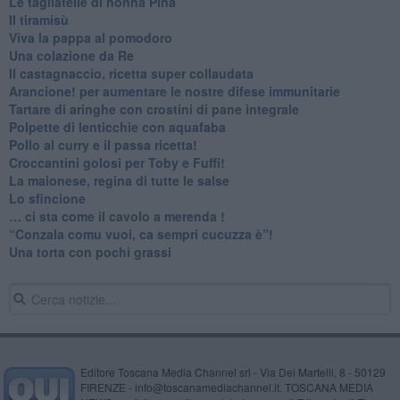
Le tagliatelle di nonna Pina
Il tiramisù
Viva la pappa al pomodoro
Una colazione da Re
Il castagnaccio, ricetta super collaudata
​Arancione! per aumentare le nostre difese immunitarie
Tartare di aringhe con crostini di pane integrale
Polpette di lenticchie con aquafaba
​Pollo al curry e il passa ricetta!
Croccantini golosi per Toby e Fuffi!
La maionese, regina di tutte le salse
Lo sfincione
​… ci sta come il cavolo a merenda !
“Conzala comu vuoi, ca sempri cucuzza è”!
​Una torta con pochi grassi
Editore Toscana Media Channel srl - Via Dei Martelli, 8 - 50129
FIRENZE - info@toscanamediachannel.it. TOSCANA MEDIA