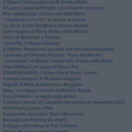
​A Empoli l’annunciazione di Andrea Meini
A Lucca l’opera di Panichi, una vibrante emozione
Pisa celebra Italo Calvino alla SMS Biblio
“L’isola che non c’è”: la mostra di Linardi
​Le storie di Yan Pei-Ming a Palazzo Strozzi
​L’arte magica di Paola Vallini a San Miniato
​I Fiori di Barlettani a Volterra
​L’arte Pop di Marco Saviozzi
​A Palazzo Strozzi uno sguardo sull’arte contemporanea
La mostra di Christian Balzano “Fuori dal Mondo”
​“Litomachie” di Matteo Tenardi alla Chiesa della Spina
​Clara Mallegni nel regno di Pinocchio
​LEONORA ADDIO, l’ultimo film di Paolo Taviani
Il tempo sospeso di Giuliano Giuggioli
Segnali di Pace di Gianfranco Meggiato
​Deep, un viaggio nell’arte di Roberto Braida
​Luca Bellandi : la magia della pittura
​Il poetico mondo di Leonardo nel cinema di Alessandro Sarti
​Keith Haring torna a Pisa
​A proposito del teatro: Dario Marconcini
Maranghi per Fabrizio De Andrè
​Il viaggio nel cinema di Pier Toffoletti
Vinicio Berti in mostra a Certaldo