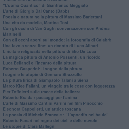
“L’uomo Quantico” di Gianfranco Meggiato
​L’arte di Giorgio Dal Canto (Babb)
Poesia e natura nella pittura di Massimo Barlettani
Una vita da modella, Martina Tosi
​Con gli occhi di Van Gogh: conversazione con Andrea
Martinelli
​Con gli occhi aperti sul mondo: la fotografia di Calabrò
Una favola senza fine: un ricordo di Luca Alinari
Liricità e religiosità nella pittura di Elio De Luca
La magica pittura di Antonio Possenti: un ricordo
Luca Bellandi e l’incanto della pittura
​Roberto Gasperini: il sogno della pittura
I sogni e le utopie di Gennaro Strazzullo
La pittura lirica di Giampaolo Talani a Siena
​Marco Klee Fallani, un viaggio tra le cose con leggerezza
​Pier Toffoletti sulle tracce della bellezza
​Roberto Braida : passaggi per l’anima
​L’arte di Massimo Cantini Parrini nel film Pinocchio
Eleonora Cappelletti, un’attrice toscana
​La poesia di Michele Brancale : “L’apocrifo nel baule"
Roberto Fanari nel regno dei cieli e delle nuvole
Le utopie di Clara Mallegni