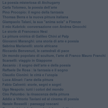
​La poesia misteriosa di Atchugarry
Carla Tolomeo, la poesia dell’arte
Pino Procopio: il regno della fantasia
Thomas Berra e la nuova pittura italiana
Giampaolo Talani, la sua "anima sola" a Firenze
Il mio Kubrick: conversazione con Andrea Gnocchi
Le storie di Francesco Nesi
​La pittura onirica di Galileo Chini al Palp
​Giovanni Maranghi: una storia di arte e poesia
Sabrina Marianelli: storie africane
​Riccardo Benvenuti, le cattedrali di pace
​Un mondo popolato di sculture, l’arte di Franco Mauro Franchi
​Scarselli: viaggio in Giappone
​Ascanio : il sogno dell’arte e della poesia
Raffaele De Rosa : la fantasia e il sogno
​Claudio Cionini: le città e l’utopia
Luca Alinari: l’arte della pittura
​Fabio Calvetti: storie, segni e sogni
Ugo Nespolo: tutti i colori del mondo
​Ciro Palumbo: la rinascenza della pittura
​Addio a Vittorio Taviani ed al cinema di poesia
​Natale Rosselli : paesaggi toscani