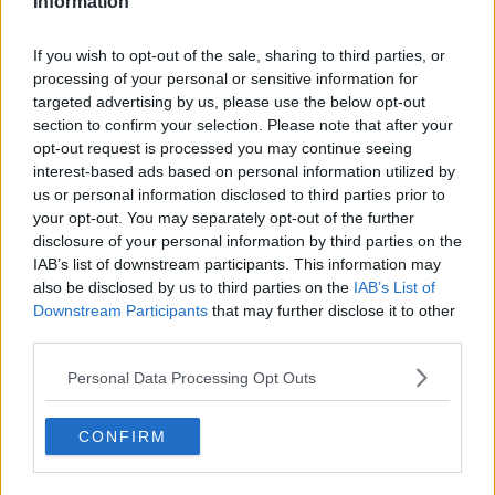
Information
sua arte da Antonio Buero Vallejo, Rodolfo Doni, Luigi Testaferrata,
Nicola Micieli, Luigi Baldacci, Mario Pomilio, Dino Carlesi, Tommaso
If you wish to opt-out of the sale, sharing to third parties, or
Paloscia, Alessandro Parronchi, Aglauco Casadio, Fernando
processing of your personal or sensitive information for
Prattichizzo, Valerio Vallini, Marco Moretti, Carlo Pedretti e tanti
targeted advertising by us, please use the below opt-out
altri.
section to confirm your selection. Please note that after your
Riccardo Ferrucci
opt-out request is processed you may continue seeing
interest-based ads based on personal information utilized by
Riccardo Ferrucci
us or personal information disclosed to third parties prior to
your opt-out. You may separately opt-out of the further
disclosure of your personal information by third parties on the
IAB’s list of downstream participants. This information may
also be disclosed by us to third parties on the
IAB’s List of
Downstream Participants
that may further disclose it to other
Se vuoi leggere le notizie principali della Toscana iscriviti alla
third parties.
Newsletter QUInews - ToscanaMedia.
Arriva gratis tutti i giorni
alle 20:00 direttamente nella tua casella di posta.
Personal Data Processing Opt Outs
Basta cliccare
QUI
CONFIRM
Fotogallery