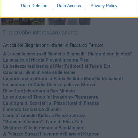
Data Deletion
Data Access
Privacy Policy
Ti potrebbe interessare anche:
Articoli dal Blog “Incontri d'arte” di Riccardo Ferrucci
A Lucca la mostra di Marcello Scarselli “Dialoghi con la città"
​La musica di Nicola Piovani incanta Pisa
​La bellezza resistente di Pier Toffoletti al Teatro Era
​Casciana: Skim in volo sulle terme
​Le porte della pittura in Paola Vallini e Marcela Bracalenti
​Le sculture di Giulia Cenci a palazzo Strozzi
​Dilvo Lotti ricordato a San Miniato
​Le sculture di Tincolini invadono Pietrasanta
La pittura di Scarselli al Plaza Hotel di Firenze
​Il mondo fantastico di Skim
​L’arte di Anselm Kiefer a Palazzo Strozzi
​“Bruciare illusioni”: l’arte di Elisa Zadi
​Waldon e Olio in mostra a San Miniato
​A Palazzo Strozzi l’incanto dell’arte di Kapoor