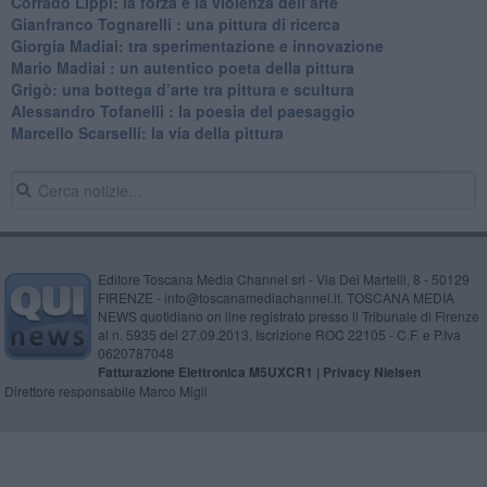
​Corrado Lippi: la forza e la violenza dell’arte
Gianfranco Tognarelli : una pittura di ricerca
Giorgia Madiai: tra sperimentazione e innovazione
Mario Madiai : un autentico poeta della pittura
Grigò: una bottega d’arte tra pittura e scultura
Alessandro Tofanelli : la poesia del paesaggio
​Marcello Scarselli: la via della pittura
Editore Toscana Media Channel srl - Via Dei Martelli, 8 - 50129
FIRENZE - info@toscanamediachannel.it. TOSCANA MEDIA
NEWS quotidiano on line registrato presso il Tribunale di Firenze
al n. 5935 del 27.09.2013. Iscrizione ROC 22105 - C.F. e P.Iva
0620787048
Fatturazione Elettronica M5UXCR1 |
Privacy Nielsen
Direttore responsabile Marco Migli
Powered by
Aperion.it