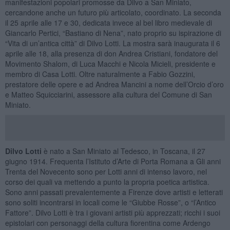
manifestazioni popolari promosse da Dilvo a San Miniato,
cercandone anche un futuro più articolato, coordinato. La seconda
il 25 aprile alle 17 e 30, dedicata invece al bel libro medievale di
Giancarlo Pertici, “Bastiano di Nena”, nato proprio su ispirazione di
“Vita di un’antica città” di Dilvo Lotti. La mostra sarà inaugurata il 6
aprile alle 18, alla presenza di don Andrea Cristiani, fondatore del
Movimento Shalom, di Luca Macchi e Nicola Micieli, presidente e
membro di Casa Lotti. Oltre naturalmente a Fabio Gozzini,
prestatore delle opere e ad Andrea Mancini a nome dell’Orcio d’oro
e Matteo Squicciarini, assessore alla cultura del Comune di San
Miniato.
Dilvo Lotti
è nato a San Miniato al Tedesco, in Toscana, il 27
giugno 1914. Frequenta l’Istituto d’Arte di Porta Romana a Gli anni
Trenta del Novecento sono per Lotti anni di intenso lavoro, nel
corso dei quali va mettendo a punto la propria poetica artistica.
Sono anni passati prevalentemente a Firenze dove artisti e letterati
sono soliti incontrarsi in locali come le “Giubbe Rosse”, o “l’Antico
Fattore”. Dilvo Lotti è tra i giovani artisti più apprezzati; ricchi i suoi
epistolari con personaggi della cultura fiorentina come Ardengo