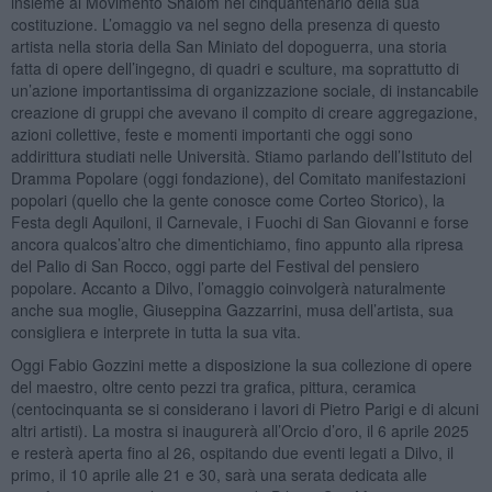
insieme al Movimento Shalom nel cinquantenario della sua
costituzione. L’omaggio va nel segno della presenza di questo
artista nella storia della San Miniato del dopoguerra, una storia
fatta di opere dell’ingegno, di quadri e sculture, ma soprattutto di
un’azione importantissima di organizzazione sociale, di instancabile
creazione di gruppi che avevano il compito di creare aggregazione,
azioni collettive, feste e momenti importanti che oggi sono
addirittura studiati nelle Università. Stiamo parlando dell’Istituto del
Dramma Popolare (oggi fondazione), del Comitato manifestazioni
popolari (quello che la gente conosce come Corteo Storico), la
Festa degli Aquiloni, il Carnevale, i Fuochi di San Giovanni e forse
ancora qualcos’altro che dimentichiamo, fino appunto alla ripresa
del Palio di San Rocco, oggi parte del Festival del pensiero
popolare. Accanto a Dilvo, l’omaggio coinvolgerà naturalmente
anche sua moglie, Giuseppina Gazzarrini, musa dell’artista, sua
consigliera e interprete in tutta la sua vita.
Oggi Fabio Gozzini mette a disposizione la sua collezione di opere
del maestro, oltre cento pezzi tra grafica, pittura, ceramica
(centocinquanta se si considerano i lavori di Pietro Parigi e di alcuni
altri artisti). La mostra si inaugurerà all’Orcio d’oro, il 6 aprile 2025
e resterà aperta fino al 26, ospitando due eventi legati a Dilvo, il
primo, il 10 aprile alle 21 e 30, sarà una serata dedicata alle