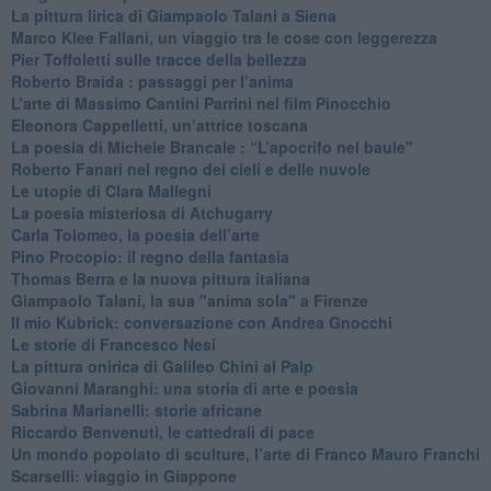
La pittura lirica di Giampaolo Talani a Siena
​Marco Klee Fallani, un viaggio tra le cose con leggerezza
​Pier Toffoletti sulle tracce della bellezza
​Roberto Braida : passaggi per l’anima
​L’arte di Massimo Cantini Parrini nel film Pinocchio
Eleonora Cappelletti, un’attrice toscana
​La poesia di Michele Brancale : “L’apocrifo nel baule"
Roberto Fanari nel regno dei cieli e delle nuvole
Le utopie di Clara Mallegni
​La poesia misteriosa di Atchugarry
Carla Tolomeo, la poesia dell’arte
Pino Procopio: il regno della fantasia
Thomas Berra e la nuova pittura italiana
Giampaolo Talani, la sua "anima sola" a Firenze
Il mio Kubrick: conversazione con Andrea Gnocchi
Le storie di Francesco Nesi
​La pittura onirica di Galileo Chini al Palp
​Giovanni Maranghi: una storia di arte e poesia
Sabrina Marianelli: storie africane
​Riccardo Benvenuti, le cattedrali di pace
​Un mondo popolato di sculture, l’arte di Franco Mauro Franchi
​Scarselli: viaggio in Giappone