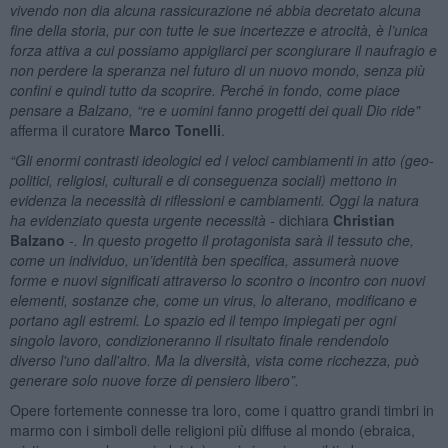
vivendo non dia alcuna rassicurazione né abbia decretato alcuna
fine della storia, pur con tutte le sue incertezze e atrocità, è l’unica
forza attiva a cui possiamo appigliarci per scongiurare il naufragio e
non perdere la speranza nel futuro di un nuovo mondo, senza più
confini e quindi tutto da scoprire. Perché in fondo, come piace
pensare a Balzano, “re e uomini fanno progetti dei quali Dio ride"
afferma il curatore
Marco Tonelli
.
“Gli enormi contrasti ideologici ed i veloci cambiamenti in atto (geo-
politici, religiosi, culturali e di conseguenza sociali) mettono in
evidenza la necessità di riflessioni e cambiamenti. Oggi la natura
ha evidenziato questa urgente necessità -
dichiara
Christian
Balzano
-. In questo progetto il protagonista sarà il tessuto che,
come un individuo, un’identità ben specifica, assumerà nuove
forme e nuovi significati attraverso lo scontro o incontro con nuovi
elementi, sostanze che, come un virus, lo alterano, modificano e
portano agli estremi. Lo spazio ed il tempo impiegati per ogni
singolo lavoro, condizioneranno il risultato finale rendendolo
diverso l'uno dall'altro. Ma la diversità, vista come ricchezza, può
generare solo nuove forze di pensiero libero”.
Opere fortemente connesse tra loro, come i quattro grandi timbri in
marmo con i simboli delle religioni più diffuse al mondo (ebraica,