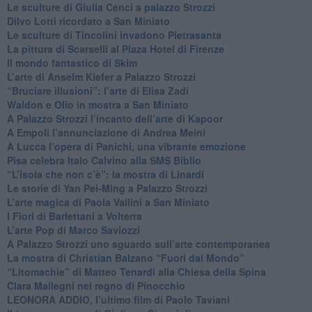
​Le sculture di Giulia Cenci a palazzo Strozzi
​Dilvo Lotti ricordato a San Miniato
​Le sculture di Tincolini invadono Pietrasanta
La pittura di Scarselli al Plaza Hotel di Firenze
​Il mondo fantastico di Skim
​L’arte di Anselm Kiefer a Palazzo Strozzi
​“Bruciare illusioni”: l’arte di Elisa Zadi
​Waldon e Olio in mostra a San Miniato
​A Palazzo Strozzi l’incanto dell’arte di Kapoor
​A Empoli l’annunciazione di Andrea Meini
A Lucca l’opera di Panichi, una vibrante emozione
Pisa celebra Italo Calvino alla SMS Biblio
“L’isola che non c’è”: la mostra di Linardi
​Le storie di Yan Pei-Ming a Palazzo Strozzi
​L’arte magica di Paola Vallini a San Miniato
​I Fiori di Barlettani a Volterra
​L’arte Pop di Marco Saviozzi
​A Palazzo Strozzi uno sguardo sull’arte contemporanea
La mostra di Christian Balzano “Fuori dal Mondo”
​“Litomachie” di Matteo Tenardi alla Chiesa della Spina
​Clara Mallegni nel regno di Pinocchio
​LEONORA ADDIO, l’ultimo film di Paolo Taviani