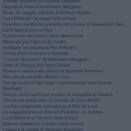
Il tempo sospeso di Giuliano Giuggioli
Segnali di Pace di Gianfranco Meggiato
​Deep, un viaggio nell’arte di Roberto Braida
​Luca Bellandi : la magia della pittura
​Il poetico mondo di Leonardo nel cinema di Alessandro Sarti
​Keith Haring torna a Pisa
​A proposito del teatro: Dario Marconcini
Maranghi per Fabrizio De Andrè
​Il viaggio nel cinema di Pier Toffoletti
Vinicio Berti in mostra a Certaldo
“L’uomo Quantico” di Gianfranco Meggiato
​L’arte di Giorgio Dal Canto (Babb)
Poesia e natura nella pittura di Massimo Barlettani
Una vita da modella, Martina Tosi
​Con gli occhi di Van Gogh: conversazione con Andrea
Martinelli
​Con gli occhi aperti sul mondo: la fotografia di Calabrò
Una favola senza fine: un ricordo di Luca Alinari
Liricità e religiosità nella pittura di Elio De Luca
La magica pittura di Antonio Possenti: un ricordo
Luca Bellandi e l’incanto della pittura
​Roberto Gasperini: il sogno della pittura
I sogni e le utopie di Gennaro Strazzullo