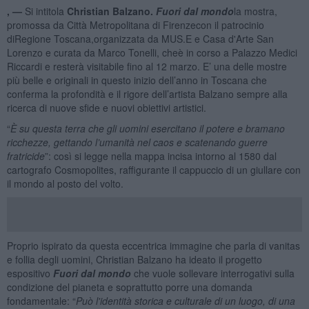
, —
Si intitola
Christian Balzano.
Fuori dal mondo
la mostra,
promossa da Città Metropolitana di Firenzecon il patrocinio
diRegione Toscana,organizzata da MUS.E e Casa d'Arte San
Lorenzo e curata da Marco Tonelli, cheè in corso a Palazzo Medici
Riccardi e resterà visitabile fino al 12 marzo. E’ una delle mostre
più belle e originali in questo inizio dell’anno in Toscana che
conferma la profondità e il rigore dell’artista Balzano sempre alla
ricerca di nuove sfide e nuovi obiettivi artistici.
“
È su questa terra che gli uomini esercitano il potere e bramano
ricchezze, gettando l’umanità nel caos e scatenando guerre
fratricide
”: così si legge nella mappa incisa intorno al 1580 dal
cartografo Cosmopolites, raffigurante il cappuccio di un giullare con
il mondo al posto del volto.
Proprio ispirato da questa eccentrica immagine che parla di vanitas
e follia degli uomini, Christian Balzano ha ideato il progetto
espositivo
Fuori dal mondo
che vuole sollevare interrogativi sulla
condizione del pianeta e soprattutto porre una domanda
fondamentale: “
Può l'identità storica e culturale di un luogo, di una