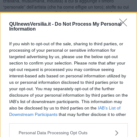
cristiana, musulmana, induista) a cui si aggiunge il timbro
“personale” dell’artista (che ha come effigie un toro); stoffe su cui
campeggiano carte geografiche di paesi in guerra - trasformate
dall’acqua del mare - o bandiere di paesi i cui confini sono separati
QUInewsVersilia.it -
Do Not Process My Personal
da muri o linee invalicabili: tutti elementi che vanno a costituire un
Information
atlante critico del globo, a cui Balzano si approccia come ad un
unico grande e sfaccettato “tessuto” sociale e politico.
If you wish to opt-out of the sale, sharing to third parties, or
La mostra sviluppa temi ricorrenti nell’arte di Balzano, che indaga e
processing of your personal or sensitive information for
reinterpreta le grandi questioni della globalizzazione,
targeted advertising by us, please use the below opt-out
dell’integrazione sociale o dei cambiamenti climatici, e presenta per
section to confirm your selection. Please note that after your
quest’occasione opere recenti e lavori inediti, elementi trascinati e
opt-out request is processed you may continue seeing
trasformati dalla corrente tumultuosa della contemporaneità che
interest-based ads based on personal information utilized by
approdano nei rassicuranti ambienti rinascimentali di Palazzo
us or personal information disclosed to third parties prior to
Medici Riccardi. Il catalogo della mostra verrà pubblicato dalla casa
your opt-out. You may separately opt-out of the further
editrice Skira nel corso dell’esposizione, con testi di Marco Tonelli,
Sara Taglialagamba e Valentina Zucchi.
disclosure of your personal information by third parties on the
IAB’s list of downstream participants. This information may
Riccardo Ferrucci
also be disclosed by us to third parties on the
IAB’s List of
Downstream Participants
that may further disclose it to other
third parties.
Personal Data Processing Opt Outs