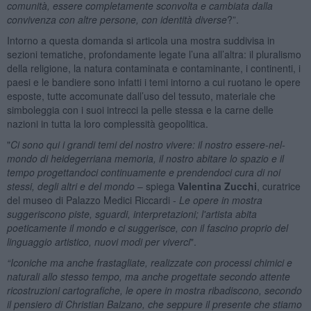
comunità, essere completamente sconvolta e cambiata dalla
convivenza con altre persone, con identità diverse
?”.
Intorno a questa domanda si articola una mostra suddivisa in
sezioni tematiche, profondamente legate l’una all’altra: il pluralismo
della religione, la natura contaminata e contaminante, i continenti, i
paesi e le bandiere sono infatti i temi intorno a cui ruotano le opere
esposte, tutte accomunate dall’uso del tessuto, materiale che
simboleggia con i suoi intrecci la pelle stessa e la carne delle
nazioni in tutta la loro complessità geopolitica.
"
Ci sono qui i grandi temi del nostro vivere: il nostro essere-nel-
mondo di heidegerriana memoria, il nostro abitare lo spazio e il
tempo progettandoci continuamente e prendendoci cura di noi
stessi, degli altri e del mondo
– spiega
Valentina Zucchi
, curatrice
del museo di Palazzo Medici Riccardi -
Le opere in mostra
suggeriscono piste, sguardi, interpretazioni; l'artista abita
poeticamente il mondo e ci suggerisce, con il fascino proprio del
linguaggio artistico, nuovi modi per viverci
".
“Iconiche ma anche frastagliate, realizzate con processi chimici e
naturali allo stesso tempo, ma anche progettate secondo attente
ricostruzioni cartografiche, le opere in mostra ribadiscono, secondo
il pensiero di Christian Balzano, che seppure il presente che stiamo