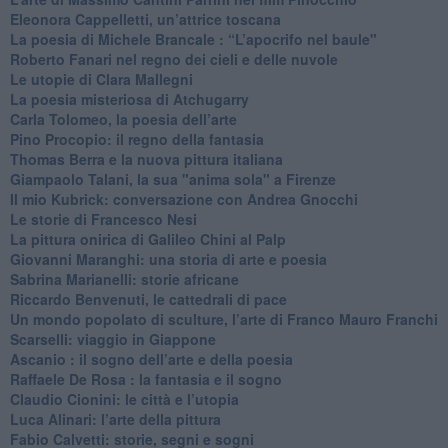
Eleonora Cappelletti, un’attrice toscana
​La poesia di Michele Brancale : “L’apocrifo nel baule"
Roberto Fanari nel regno dei cieli e delle nuvole
Le utopie di Clara Mallegni
​La poesia misteriosa di Atchugarry
Carla Tolomeo, la poesia dell’arte
Pino Procopio: il regno della fantasia
Thomas Berra e la nuova pittura italiana
Giampaolo Talani, la sua "anima sola" a Firenze
Il mio Kubrick: conversazione con Andrea Gnocchi
Le storie di Francesco Nesi
​La pittura onirica di Galileo Chini al Palp
​Giovanni Maranghi: una storia di arte e poesia
Sabrina Marianelli: storie africane
​Riccardo Benvenuti, le cattedrali di pace
​Un mondo popolato di sculture, l’arte di Franco Mauro Franchi
​Scarselli: viaggio in Giappone
​Ascanio : il sogno dell’arte e della poesia
Raffaele De Rosa : la fantasia e il sogno
​Claudio Cionini: le città e l’utopia
Luca Alinari: l’arte della pittura
​Fabio Calvetti: storie, segni e sogni