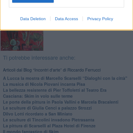
Data Deletion
Data Access
Privacy Policy
Ti potrebbe interessare anche:
Articoli dal Blog “Incontri d'arte” di Riccardo Ferrucci
A Lucca la mostra di Marcello Scarselli “Dialoghi con la città"
​La musica di Nicola Piovani incanta Pisa
​La bellezza resistente di Pier Toffoletti al Teatro Era
​Casciana: Skim in volo sulle terme
​Le porte della pittura in Paola Vallini e Marcela Bracalenti
​Le sculture di Giulia Cenci a palazzo Strozzi
​Dilvo Lotti ricordato a San Miniato
​Le sculture di Tincolini invadono Pietrasanta
La pittura di Scarselli al Plaza Hotel di Firenze
​Il mondo fantastico di Skim