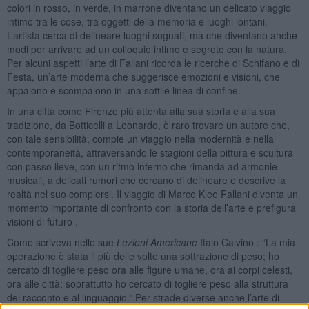
colori in rosso, in verde, in marrone diventano un delicato viaggio
intimo tra le cose, tra oggetti della memoria e luoghi lontani.
L’artista cerca di delineare luoghi sognati, ma che diventano anche
modi per arrivare ad un colloquio intimo e segreto con la natura.
Per alcuni aspetti l’arte di Fallani ricorda le ricerche di Schifano e di
Festa, un’arte moderna che suggerisce emozioni e visioni, che
appaiono e scompaiono in una sottile linea di confine.
In una città come Firenze più attenta alla sua storia e alla sua
tradizione, da Botticelli a Leonardo, è raro trovare un autore che,
con tale sensibilità, compie un viaggio nella modernità e nella
contemporaneità, attraversando le stagioni della pittura e scultura
con passo lieve, con un ritmo interno che rimanda ad armonie
musicali, a delicati rumori che cercano di delineare e descrive la
realtà nel suo compiersi. Il viaggio di Marco Klee Fallani diventa un
momento importante di confronto con la storia dell’arte e prefigura
visioni di futuro .
Come scriveva nelle sue
Lezioni Americane
Italo Calvino : “La mia
operazione è stata il più delle volte una sottrazione di peso; ho
cercato di togliere peso ora alle figure umane, ora ai corpi celesti,
ora alle città; soprattutto ho cercato di togliere peso alla struttura
del racconto e al linguaggio.” Per strade diverse anche l’arte di