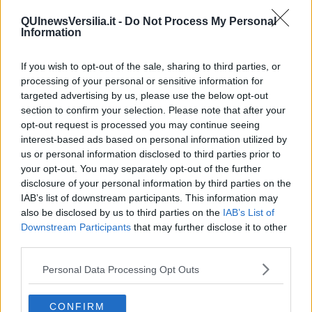
Fallani cerca di trovare una strada verso la leggerezza, i suoi dipinti
pieni di colore e poesia diventano un modo per immaginare, con
QUInewsVersilia.it -
Do Not Process My Personal
lievità, il mondo esterno e dare vita ad un dialogo interiore, ricco di
Information
sentimenti ed amore, quel segno appena delineato che annuncia
un futuro e un domani diverso, quella luce che traspare nell’interno
If you wish to opt-out of the sale, sharing to third parties, or
di una casa, illuminando di sogni ed emozioni la nostra quotidianità.
processing of your personal or sensitive information for
Riccardo Ferrucci
targeted advertising by us, please use the below opt-out
section to confirm your selection. Please note that after your
opt-out request is processed you may continue seeing
interest-based ads based on personal information utilized by
us or personal information disclosed to third parties prior to
your opt-out. You may separately opt-out of the further
Se vuoi leggere le notizie principali della Toscana iscriviti alla
disclosure of your personal information by third parties on the
Newsletter QUInews - ToscanaMedia.
Arriva gratis tutti i giorni
IAB’s list of downstream participants. This information may
alle 20:00 direttamente nella tua casella di posta.
also be disclosed by us to third parties on the
IAB’s List of
Downstream Participants
that may further disclose it to other
Basta cliccare
QUI
third parties.
Fotogallery
Personal Data Processing Opt Outs
CONFIRM