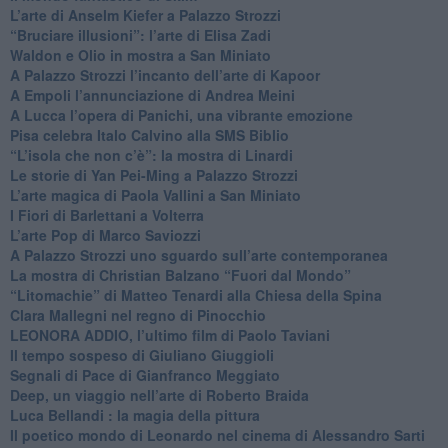
​L’arte di Anselm Kiefer a Palazzo Strozzi
​“Bruciare illusioni”: l’arte di Elisa Zadi
​Waldon e Olio in mostra a San Miniato
​A Palazzo Strozzi l’incanto dell’arte di Kapoor
​A Empoli l’annunciazione di Andrea Meini
A Lucca l’opera di Panichi, una vibrante emozione
Pisa celebra Italo Calvino alla SMS Biblio
“L’isola che non c’è”: la mostra di Linardi
​Le storie di Yan Pei-Ming a Palazzo Strozzi
​L’arte magica di Paola Vallini a San Miniato
​I Fiori di Barlettani a Volterra
​L’arte Pop di Marco Saviozzi
​A Palazzo Strozzi uno sguardo sull’arte contemporanea
La mostra di Christian Balzano “Fuori dal Mondo”
​“Litomachie” di Matteo Tenardi alla Chiesa della Spina
​Clara Mallegni nel regno di Pinocchio
​LEONORA ADDIO, l’ultimo film di Paolo Taviani
Il tempo sospeso di Giuliano Giuggioli
Segnali di Pace di Gianfranco Meggiato
​Deep, un viaggio nell’arte di Roberto Braida
​Luca Bellandi : la magia della pittura
​Il poetico mondo di Leonardo nel cinema di Alessandro Sarti