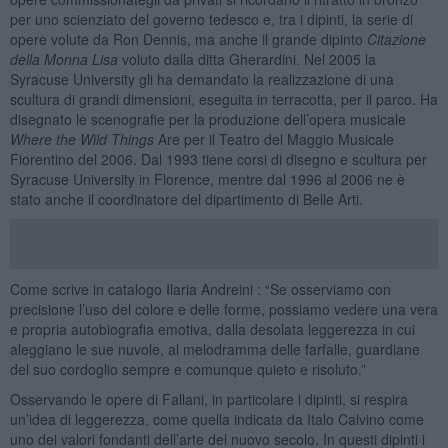
per uno scienziato del governo tedesco e, tra i dipinti, la serie di
opere volute da Ron Dennis, ma anche il grande dipinto
Citazione
della Monna Lisa
voluto dalla ditta Gherardini. Nel 2005 la
Syracuse University gli ha demandato la realizzazione di una
scultura di grandi dimensioni, eseguita in terracotta, per il parco. Ha
disegnato le scenografie per la produzione dell’opera musicale
Where the Wild Things
Are per il Teatro del Maggio Musicale
Fiorentino del 2006. Dal 1993 tiene corsi di disegno e scultura per
Syracuse University in Florence, mentre dal 1996 al 2006 ne è
stato anche il coordinatore del dipartimento di Belle Arti.
Come scrive in catalogo Ilaria Andreini : “Se osserviamo con
precisione l’uso del colore e delle forme, possiamo vedere una vera
e propria autobiografia emotiva, dalla desolata leggerezza in cui
aleggiano le sue nuvole, al melodramma delle farfalle, guardiane
del suo cordoglio sempre e comunque quieto e risoluto.”
Osservando le opere di Fallani, in particolare i dipinti, si respira
un’idea di leggerezza, come quella indicata da Italo Calvino come
uno dei valori fondanti dell’arte del nuovo secolo. In questi dipinti i