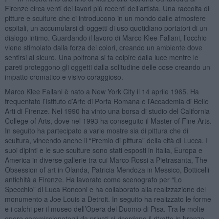
Firenze circa venti dei lavori più recenti dell’artista. Una raccolta di
pitture e sculture che ci introducono in un mondo dalle atmosfere
ospitali, un accumularsi di oggetti di uso quotidiano portatori di un
dialogo intimo. Guardando il lavoro di Marco Klee Fallani, l’occhio
viene stimolato dalla forza dei colori, creando un ambiente dove
sentirsi al sicuro. Una poltrona si fa colpire dalla luce mentre le
pareti proteggono gli oggetti dalla solitudine delle cose creando un
impatto cromatico e visivo coraggioso.
Marco Klee Fallani è nato a New York City il 14 aprile 1965. Ha
frequentato l’Istituto d’Arte di Porta Romana e l’Accademia di Belle
Arti di Firenze. Nel 1990 ha vinto una borsa di studio del California
College of Arts, dove nel 1993 ha conseguito il Master of Fine Arts.
In seguito ha partecipato a varie mostre sia di pittura che di
scultura, vincendo anche il “Premio di pittura” della cità di Lucca. I
suoi dipinti e le sue sculture sono stati esposti in Italia, Europa e
America in diverse gallerie tra cui Marco Rossi a Pietrasanta, The
Obsession of art in Olanda, Patricia Mendoza in Messico, Botticelli
antichità a Firenze. Ha lavorato come scenografo per “Lo
Specchio” di Luca Ronconi e ha collaborato alla realizzazione del
monumento a Joe Louis a Detroit. In seguito ha realizzato le forme
e i calchi per il museo dell’Opera del Duomo di Pisa. Tra le molte
opere commissionategli da privati si ricordano il ritratto in bronzo