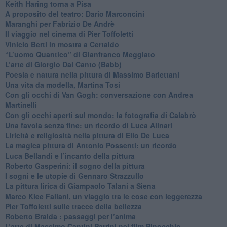
​Keith Haring torna a Pisa
​A proposito del teatro: Dario Marconcini
Maranghi per Fabrizio De Andrè
​Il viaggio nel cinema di Pier Toffoletti
Vinicio Berti in mostra a Certaldo
“L’uomo Quantico” di Gianfranco Meggiato
​L’arte di Giorgio Dal Canto (Babb)
Poesia e natura nella pittura di Massimo Barlettani
Una vita da modella, Martina Tosi
​Con gli occhi di Van Gogh: conversazione con Andrea
Martinelli
​Con gli occhi aperti sul mondo: la fotografia di Calabrò
Una favola senza fine: un ricordo di Luca Alinari
Liricità e religiosità nella pittura di Elio De Luca
La magica pittura di Antonio Possenti: un ricordo
Luca Bellandi e l’incanto della pittura
​Roberto Gasperini: il sogno della pittura
I sogni e le utopie di Gennaro Strazzullo
La pittura lirica di Giampaolo Talani a Siena
​Marco Klee Fallani, un viaggio tra le cose con leggerezza
​Pier Toffoletti sulle tracce della bellezza
​Roberto Braida : passaggi per l’anima
​L’arte di Massimo Cantini Parrini nel film Pinocchio