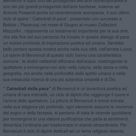
Benvenuti è stato uno dei protagonisti dell’arte contemporanea e
uno dei più grandi protagonisti dell’arte lucchese, insieme ad
Antonio Possenti anche lui recentemente scomparso. Il suo ultimo
ciclo di opere “ Cattedrali di pace”, presentato con successo a
Bobbio ( Piacenza) nel mese di Giugno al museo Collezioni
Mazzolini , rappresenta un testamento importante per la sua arte,
che alla fine del suo percorso ha trovato in questo dialogo di pace
un motivo profondo di inspirazione poetica ed umana. Sarebbe
bello portare questa mostra anche nella sua città, nell’amata Lucca.
Le opere di Benvenuti di questo ciclo hanno una caratteristica
comune : le dodici cattedrali affiorano dall’acqua, costringendo lo
spettatore a immergersi non solo nella natura, nella storia e nella
geografia, ma anche nella profondità dello spirito umano e nella
sua inesausta ricerca di una più autentica umanità e di Dio.
“ Cattedrali della pace”
di Benvenuti è un’avventura poetica ed
umana di rara intensità, un ciclo di dipinti che raggiunge il cuore e
l’anima dello spettatore. La pittura di Benvenuti è ormai entrata
nella sua stagione più profonda, ogni elemento assume le movenze
del sogno e della fantasia, si perdono di vista le vicende quotidiane
per immergersi in una visione purificatrice che parla ai sentimenti,
dimentica l’ordinario per trasformarsi in evento straordinario. Per
Benvenuti il ciclo di dipinti dedicati ad un tema religioso diventa