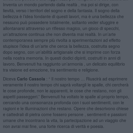
Inventa un mondo partendo dalla realtà , ma poi si dirige, con
lievità, verso i territori del sogno e della fantasia. Il sogno della
bellezza è l’idea fondante di questi lavori, ma è una bellezza che
nessuno può possedere totalmente, soltanto veder sfuggire e
allontanarsi attraverso un riflesso magico, un gioco di specchi,
un’attrazione continua che non diventa mai realtà. In un’arte
contemporanea sempre più rivolta a sperimentazioni ad effetto
stupisce l’idea di un’arte che cerca la bellezza, costruita segno
dopo segno, con un’abilità artigianale che si imprime con forza
nella nostra memoria. In questi dodici dipinti, costruiti in anni di
lavoro, Benvenuti ha raggiunto un’armonia , un delicato equilibrio
tra visione ed emozione, tra sentimento e religione.
Diceva
Carlo Cassola
: “ Il nostro tempo … Riuscirà ad esprimere
veramente il nostro tempo chi saprà voltargli le spalle, chi cercherà
le cose profonde, non le apparenti, le cose che restano, non gli
aspetti passeggeri.” Benvenuti ha voltato le spalle al proprio tempo,
cercando una consonanza profonda con i suoi sentimenti, con le
ragioni e le illuminazioni che restano. Opere che descrivono chiese
e cattedrali di pietra come fossero persone , sentimenti e passioni
umane che incontrano la vita, la partecipazione ad un viaggio che
non avrai mai fine, una forte ricerca di verità e poesia.