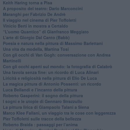
​Keith Haring torna a Pisa
​A proposito del teatro: Dario Marconcini
Maranghi per Fabrizio De Andrè
​Il viaggio nel cinema di Pier Toffoletti
Vinicio Berti in mostra a Certaldo
“L’uomo Quantico” di Gianfranco Meggiato
​L’arte di Giorgio Dal Canto (Babb)
Poesia e natura nella pittura di Massimo Barlettani
Una vita da modella, Martina Tosi
​Con gli occhi di Van Gogh: conversazione con Andrea
Martinelli
​Con gli occhi aperti sul mondo: la fotografia di Calabrò
Una favola senza fine: un ricordo di Luca Alinari
Liricità e religiosità nella pittura di Elio De Luca
La magica pittura di Antonio Possenti: un ricordo
Luca Bellandi e l’incanto della pittura
​Roberto Gasperini: il sogno della pittura
I sogni e le utopie di Gennaro Strazzullo
La pittura lirica di Giampaolo Talani a Siena
​Marco Klee Fallani, un viaggio tra le cose con leggerezza
​Pier Toffoletti sulle tracce della bellezza
​Roberto Braida : passaggi per l’anima