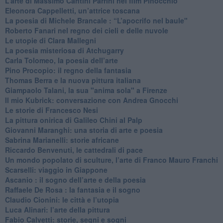
​L’arte di Massimo Cantini Parrini nel film Pinocchio
Eleonora Cappelletti, un’attrice toscana
​La poesia di Michele Brancale : “L’apocrifo nel baule"
Roberto Fanari nel regno dei cieli e delle nuvole
Le utopie di Clara Mallegni
​La poesia misteriosa di Atchugarry
Carla Tolomeo, la poesia dell’arte
Pino Procopio: il regno della fantasia
Thomas Berra e la nuova pittura italiana
Giampaolo Talani, la sua "anima sola" a Firenze
Il mio Kubrick: conversazione con Andrea Gnocchi
Le storie di Francesco Nesi
​La pittura onirica di Galileo Chini al Palp
​Giovanni Maranghi: una storia di arte e poesia
Sabrina Marianelli: storie africane
​Riccardo Benvenuti, le cattedrali di pace
​Un mondo popolato di sculture, l’arte di Franco Mauro Franchi
​Scarselli: viaggio in Giappone
​Ascanio : il sogno dell’arte e della poesia
Raffaele De Rosa : la fantasia e il sogno
​Claudio Cionini: le città e l’utopia
Luca Alinari: l’arte della pittura
​Fabio Calvetti: storie, segni e sogni