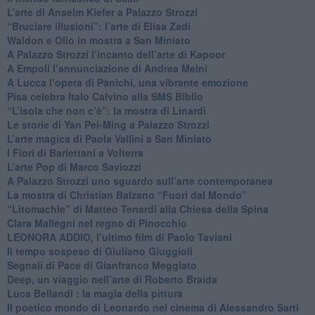
​L’arte di Anselm Kiefer a Palazzo Strozzi
​“Bruciare illusioni”: l’arte di Elisa Zadi
​Waldon e Olio in mostra a San Miniato
​A Palazzo Strozzi l’incanto dell’arte di Kapoor
​A Empoli l’annunciazione di Andrea Meini
A Lucca l’opera di Panichi, una vibrante emozione
Pisa celebra Italo Calvino alla SMS Biblio
“L’isola che non c’è”: la mostra di Linardi
​Le storie di Yan Pei-Ming a Palazzo Strozzi
​L’arte magica di Paola Vallini a San Miniato
​I Fiori di Barlettani a Volterra
​L’arte Pop di Marco Saviozzi
​A Palazzo Strozzi uno sguardo sull’arte contemporanea
La mostra di Christian Balzano “Fuori dal Mondo”
​“Litomachie” di Matteo Tenardi alla Chiesa della Spina
​Clara Mallegni nel regno di Pinocchio
​LEONORA ADDIO, l’ultimo film di Paolo Taviani
Il tempo sospeso di Giuliano Giuggioli
Segnali di Pace di Gianfranco Meggiato
​Deep, un viaggio nell’arte di Roberto Braida
​Luca Bellandi : la magia della pittura
​Il poetico mondo di Leonardo nel cinema di Alessandro Sarti