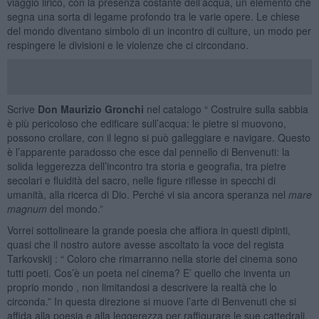
viaggio lirico, con la presenza costante dell’acqua, un elemento che
segna una sorta di legame profondo tra le varie opere. Le chiese
del mondo diventano simbolo di un incontro di culture, un modo per
respingere le divisioni e le violenze che ci circondano.
Scrive
Don Maurizio Gronchi
nel catalogo “ Costruire sulla sabbia
è più pericoloso che edificare sull’acqua: le pietre si muovono,
possono crollare, con il legno si può galleggiare e navigare. Questo
è l’apparente paradosso che esce dal pennello di Benvenuti: la
solida leggerezza dell’incontro tra storia e geografia, tra pietre
secolari e fluidità del sacro, nelle figure riflesse in specchi di
umanità, alla ricerca di Dio. Perché vi sia ancora speranza nel
mare
magnum
del mondo.”
Vorrei sottolineare la grande poesia che affiora in questi dipinti,
quasi che il nostro autore avesse ascoltato la voce del regista
Tarkovskij : “ Coloro che rimarranno nella storie del cinema sono
tutti poeti. Cos’è un poeta nel cinema? E’ quello che inventa un
proprio mondo , non limitandosi a descrivere la realtà che lo
circonda.” In questa direzione si muove l’arte di Benvenuti che si
affida alla poesia e alla leggerezza per raffigurare le sue cattedrali.