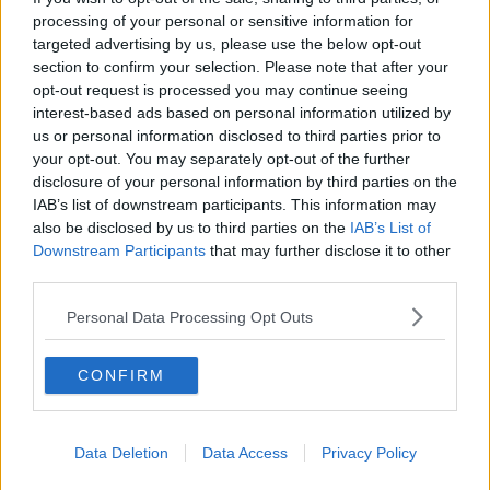
Niente trasferte per i tifosi del Cgc
processing of your personal or sensitive information for
targeted advertising by us, please use the below opt-out
section to confirm your selection. Please note that after your
Svaligiato il bar del PalaBarsacchi
opt-out request is processed you may continue seeing
interest-based ads based on personal information utilized by
Tris di successi per le Motto
us or personal information disclosed to third parties prior to
your opt-out. You may separately opt-out of the further
Hitler alla partita di hockey, raffica di daspo
disclosure of your personal information by third parties on the
IAB’s list of downstream participants. This information may
Lo scudetto è del Forte
also be disclosed by us to third parties on the
IAB’s List of
Downstream Participants
that may further disclose it to other
I giocatori del Viareggio puliscono allo stadio
third parties.
Posticipati i fuochi d'artificio
Personal Data Processing Opt Outs
Hockey, è derby Viareggio-Forte
CONFIRM
Striscione con Hitler, il Sarzana non ci sta
Hockey su pista, niente tifosi a Viareggio
Data Deletion
Data Access
Privacy Policy