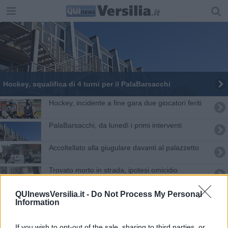
Hockey, squalifica di 4 turni per il PalaBarsacchi
Hockey, incidente a fine gara due giocatori feriti
PalaBarsacchi, da lunedì i primi interventi
Accoltellato alla giugulare davanti al palazzetto
Trovato morto in strada, ipotesi omicidio
Divieto di trasferta, interpellato Alfano
QUInewsVersilia.it -
Do Not Process My Personal
Information
Insulti antisemiti, la società caccia lo sponsor
If you wish to opt-out of the sale, sharing to third parties, or