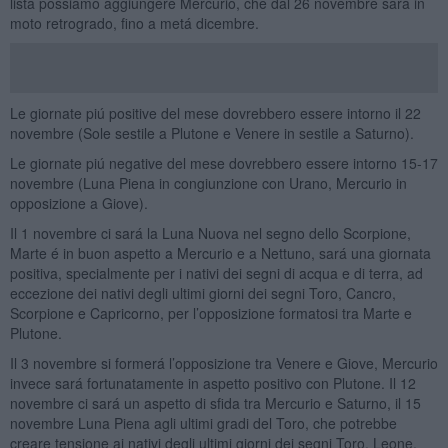
lista possiamo aggiungere Mercurio, che dal 26 novembre sará in
moto retrogrado, fino a metá dicembre.
Le giornate piú positive del mese dovrebbero essere intorno il 22
novembre (Sole sestile a Plutone e Venere in sestile a Saturno).
Le giornate piú negative del mese dovrebbero essere intorno 15-17
novembre (Luna Piena in congiunzione con Urano, Mercurio in
opposizione a Giove).
Il 1 novembre ci sará la Luna Nuova nel segno dello Scorpione,
Marte é in buon aspetto a Mercurio e a Nettuno, sará una giornata
positiva, specialmente per i nativi dei segni di acqua e di terra, ad
eccezione dei nativi degli ultimi giorni dei segni Toro, Cancro,
Scorpione e Capricorno, per l’opposizione formatosi tra Marte e
Plutone.
Il 3 novembre si formerá l’opposizione tra Venere e Giove, Mercurio
invece sará fortunatamente in aspetto positivo con Plutone. Il 12
novembre ci sará un aspetto di sfida tra Mercurio e Saturno, il 15
novembre Luna Piena agli ultimi gradi del Toro, che potrebbe
creare tensione ai nativi degli ultimi giorni dei segni Toro, Leone,