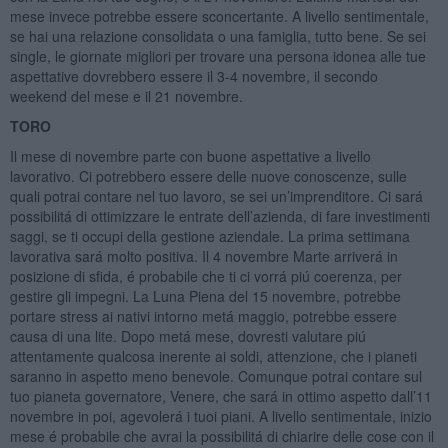
mese invece potrebbe essere sconcertante. A livello sentimentale,
se hai una relazione consolidata o una famiglia, tutto bene. Se sei
single, le giornate migliori per trovare una persona idonea alle tue
aspettative dovrebbero essere il 3-4 novembre, il secondo
weekend del mese e il 21 novembre.
TORO
Il mese di novembre parte con buone aspettative a livello
lavorativo. Ci potrebbero essere delle nuove conoscenze, sulle
quali potrai contare nel tuo lavoro, se sei un’imprenditore. Ci sará
possibilitá di ottimizzare le entrate dell’azienda, di fare investimenti
saggi, se ti occupi della gestione aziendale. La prima settimana
lavorativa sará molto positiva. Il 4 novembre Marte arriverá in
posizione di sfida, é probabile che ti ci vorrá piú coerenza, per
gestire gli impegni. La Luna Piena del 15 novembre, potrebbe
portare stress ai nativi intorno metá maggio, potrebbe essere
causa di una lite. Dopo metá mese, dovresti valutare piú
attentamente qualcosa inerente ai soldi, attenzione, che i pianeti
saranno in aspetto meno benevole. Comunque potrai contare sul
tuo pianeta governatore, Venere, che sará in ottimo aspetto dall’11
novembre in poi, agevolerá i tuoi piani. A livello sentimentale, inizio
mese é probabile che avrai la possibilitá di chiarire delle cose con il