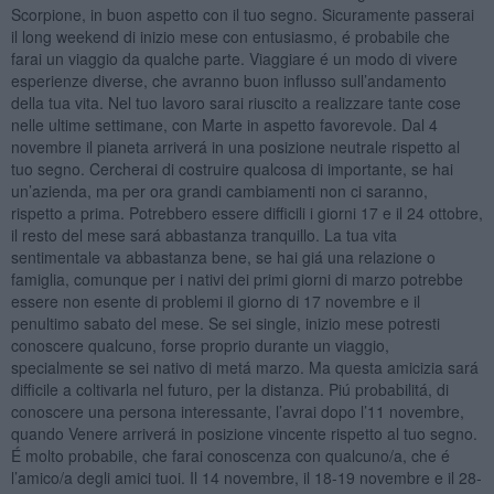
Scorpione, in buon aspetto con il tuo segno. Sicuramente passerai
il long weekend di inizio mese con entusiasmo, é probabile che
farai un viaggio da qualche parte. Viaggiare é un modo di vivere
esperienze diverse, che avranno buon influsso sull’andamento
della tua vita. Nel tuo lavoro sarai riuscito a realizzare tante cose
nelle ultime settimane, con Marte in aspetto favorevole. Dal 4
novembre il pianeta arriverá in una posizione neutrale rispetto al
tuo segno. Cercherai di costruire qualcosa di importante, se hai
un’azienda, ma per ora grandi cambiamenti non ci saranno,
rispetto a prima. Potrebbero essere difficili i giorni 17 e il 24 ottobre,
il resto del mese sará abbastanza tranquillo. La tua vita
sentimentale va abbastanza bene, se hai giá una relazione o
famiglia, comunque per i nativi dei primi giorni di marzo potrebbe
essere non esente di problemi il giorno di 17 novembre e il
penultimo sabato del mese. Se sei single, inizio mese potresti
conoscere qualcuno, forse proprio durante un viaggio,
specialmente se sei nativo di metá marzo. Ma questa amicizia sará
difficile a coltivarla nel futuro, per la distanza. Piú probabilitá, di
conoscere una persona interessante, l’avrai dopo l’11 novembre,
quando Venere arriverá in posizione vincente rispetto al tuo segno.
É molto probabile, che farai conoscenza con qualcuno/a, che é
l’amico/a degli amici tuoi. Il 14 novembre, il 18-19 novembre e il 28-