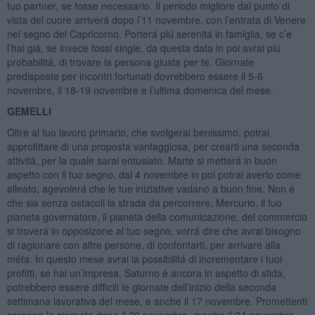
tuo partner, se fosse necessario. Il periodo migliore dal punto di
vista del cuore arriverá dopo l’11 novembre, con l’entrata di Venere
nel segno del Capricorno. Porterá piú serenitá in famiglia, se c’e
l’hai giá, se invece fossi single, da questa data in poi avrai piú
probabilitá, di trovare la persona giusta per te. Giornate
predisposte per incontri fortunati dovrebbero essere il 5-6
novembre, il 18-19 novembre e l’ultima domenica del mese.
GEMELLI
Oltre al tuo lavoro primario, che svolgerai benissimo, potrai
approfittare di una proposta vantaggiosa, per crearti una seconda
attivitá, per la quale sarai entusiato. Marte si metterá in buon
aspetto con il tuo segno, dal 4 novembre in poi potrai averlo come
alleato, agevolerá che le tue iniziative vadano a buon fine. Non é
che sia senza ostacoli la strada da percorrere, Mercurio, il tuo
pianeta governatore, il pianeta della comunicazione, del commercio
si troverá in opposizone al tuo segno, vorrá dire che avrai bisogno
di ragionare con altre persone, di confontarti, per arrivare alla
méta. In questo mese avrai la possibilitá di incrementare i tuoi
profitti, se hai un’impresa. Saturno é ancora in aspetto di sfida,
potrebbero essere difficili le giornate dell’inizio della seconda
settimana lavorativa del mese, e anche il 17 novembre. Promettenti
saranno le giornate dopo il 20 novembre, mentre il 24 novembre