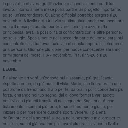
la possibilitá di avere gratificazione e riconoscimento per il tuo
lavoro. Intorno a metá mese potrá partire un progetto importante,
se sei un’imprenditore. Qualche difficoltá potrebbe sorgere il 26
novembre. A livello della tua vita sentimentale, anche se novembre
non é il mese piú adatto, per trovare il principe azzurro /la
principessa, avrai la possibilitá di confrontarti con le altre persone,
se sei single. Specialmente nella seconda parte del mese sarai piú
concentrato sulla tua eventuale vita di coppia oppure alla ricerca di
una persona. Giornate piú idonei per nuove conoscenze saranno i
primi giorni del mese, il 6-7 novembre, l’11, il 19-20 e il 28
novembre.
LEONE
Finalmente arriverá un’periodo piú rilassante, piú gratificante
rispetto a prima, da piú punti di vista. Marte, che finora era in una
posizione da frenomano tirato per te, da ora in poi ti concederá piú
forza, entrando nel tuo segno, dal di dove formerá vari aspetti
positivi con i pianeti transitanti nel segno del Sagittario. Anche
fisicamente ti sentirai piú forte, forse é il momento giusto, per
iniziare o per riprendere qualche sport. Venere, il pianeta
dell’amore e della serenitá si trova nella posizione migliore per te
nel cielo, se hai giá una famiglia, avrai piú gratificazione a livello