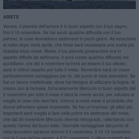
ARIETE
Venere, il pianeta dell’amore é in buon aspetto con il tuo segno,
fino il 10 novembre. Se hai avuto qualche difficoltá con il tuo
partner, le cose dovrebbero sistemarsi in pochi giorni. Ad eccezione
ai nativi dopo metá aprile, che forse sará necessaria una scelta piú
drastica inizio mese. Marte, il tuo pianeta goverantore era in
aspetto difficile da settimane, ti avrá creato qualche difficoltá nel
quotidiano, ora dal 4 novembre tornerá ad essere il tuo alleato,
sará in ottimo aspetto per tutto il mese. Novembre sará un mese
particolarmente vantaggioso per te, dal punto di vista lavorativo. Se
hai un lavoro intellettuale, dove hai bisogno di utilizzare la logica, di
creare con la fantasia, fortunatamente Mercurio in buon aspetto dal
2 novembre per tutto il mese ti dará la mente acuta, per valutare al
meglio le cose che devi fare. Intorno a metá mese é probabile che
dovrai affrontare spese impreviste. Se hai un’impresa, gli affari piú
importanti sará meglio a fare nelle prime tre settimane del mese,
che dal 26 novembre Mercurio diventa retrogrado, rallentando con
questo l’arrivo del buon esito. Giornate vantaggiose dal punto di
vista lavorativo saranno intorno il 3 novembre, il 12-13 novembre,
con la Luna nel tuo segno, e il 21 novembre. L’ultimo martedi del