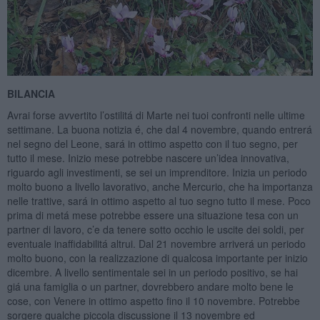
BILANCIA
Avrai forse avvertito l’ostilitá di Marte nei tuoi confronti nelle ultime
settimane. La buona notizia é, che dal 4 novembre, quando entrerá
nel segno del Leone, sará in ottimo aspetto con il tuo segno, per
tutto il mese. Inizio mese potrebbe nascere un’idea innovativa,
riguardo agli investimenti, se sei un imprenditore. Inizia un periodo
molto buono a livello lavorativo, anche Mercurio, che ha importanza
nelle trattive, sará in ottimo aspetto al tuo segno tutto il mese. Poco
prima di metá mese potrebbe essere una situazione tesa con un
partner di lavoro, c’e da tenere sotto occhio le uscite dei soldi, per
eventuale inaffidabilitá altrui. Dal 21 novembre arriverá un periodo
molto buono, con la realizzazione di qualcosa importante per inizio
dicembre. A livello sentimentale sei in un periodo positivo, se hai
giá una famiglia o un partner, dovrebbero andare molto bene le
cose, con Venere in ottimo aspetto fino il 10 novembre. Potrebbe
sorgere qualche piccola discussione il 13 novembre ed