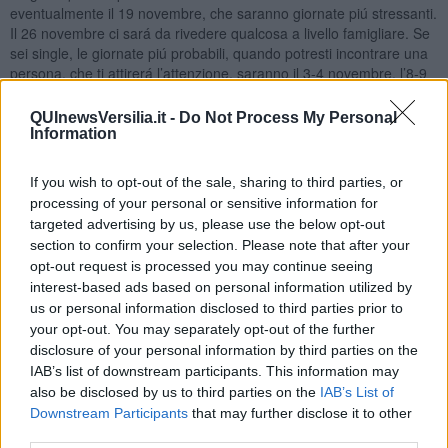
eventualmente il 19 novembre, che saranno giornate piú stressanti.
Il 26 novembre ci sará da rivedere qualcosa a livello famigliare. Se
sei single, le giornate piú probabili, quando potresti incontrare una
persona, che ti attirerá l’attenzione, saranno il 3-4 novembre, l’8-9
novembre, 20-21-22 novembre, il 26 novembre invece ti potrebbe
irritare il comportamento di qualcuno.
QUInewsVersilia.it -
Do Not Process My Personal
Information
SCORPIONE
Il primo giorno del mese ci sará la Luna Nuova nel tuo segno,
If you wish to opt-out of the sale, sharing to third parties, or
inoltre tra Mercurio, Marte e Nettuno si formerá un bell’aspetto,
processing of your personal or sensitive information for
specialmente i nativi di novembre potrebbero realizzare cose molto
targeted advertising by us, please use the below opt-out
importanti per la loro vita. A livello lavorativo, se sei
section to confirm your selection. Please note that after your
un’imprenditore, potrai avere occasioni, di cui potrai approfittare,
opt-out request is processed you may continue seeing
all’inizio del mese, che dovrebbero portare un profitto notevole.
interest-based ads based on personal information utilized by
Stelle buone fino a metá mese, quando ci sará la Luna Piena in
us or personal information disclosed to third parties prior to
vicinanza di Urano, potresti avvertire tensione nell’aria,
your opt-out. You may separately opt-out of the further
specialmente sei nativo di metá novembre. É possibile anche una
disclosure of your personal information by third parties on the
chiusura con un partner di lavoro, o potresti trovarti in lite con una
IAB’s list of downstream participants. This information may
persona. Giornate migliori proseguiranno dopo. Venere, Saturno e
Nettuno in ottimo aspetto aiuteranno a superare i momenti critici. A
also be disclosed by us to third parties on the
IAB’s List of
livello sentimentale, inizio novembre sarai piú concentrato sul
Downstream Participants
that may further disclose it to other
lavoro, i sentimenti andranno in secondo piano. Se hai una famiglia
third parties.