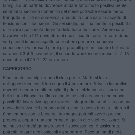
famiglia o un partner, dovrebbe andare tutto molto positivamente,
semmai la seconda domenica del mese potrebbe essere meno
tranquilla, e l’ultima domenica, quando la Luna sará in aspetto di
tensione con il tuo segno. Se sei single, hai finalmente la possibilitá
di trovare qualcuno/a degno/a della tua attenzione. Venere sará
favorevole fino l’11 novembre ai nuovi incontri, peraltro pure dopo
vari pianeti in buon aspetto potrebbero portare una nuova
conoscenza valorosa. I giorni piú proabili per un incontro fortunato
saranno il 3-4-5 novembre, il secondo weekend del mese, il 12-13
novembre e il 20-21-22 novembre.
CAPRICORNO
Finalmente sta migliorando il cielo per te, Marte si leva
dall’opposizone con il tuo segno il 4 novembre. A livello lavorativo
dovrebbe andare molto meglio di prima. Inizio mese ci sará una
bella Luna Nuova in ottimo aspetto, se stai cercando una nuova
possibilitá lavorativa oppure vorresti integrare la tua attivitá con una
nuova iniziativa, é il periodo adatto, che tu possa farcela. Intorno il
6 novembre, con la Luna nel tuo segno potresti avere qualche
proposta, oppure una conferma, di quello che vuoi realizzare. Se
sei nativo di metá gennaio, peró il successo non é assicurato,
potresti trovare degli ostacoli da superare. Poco prima di metá