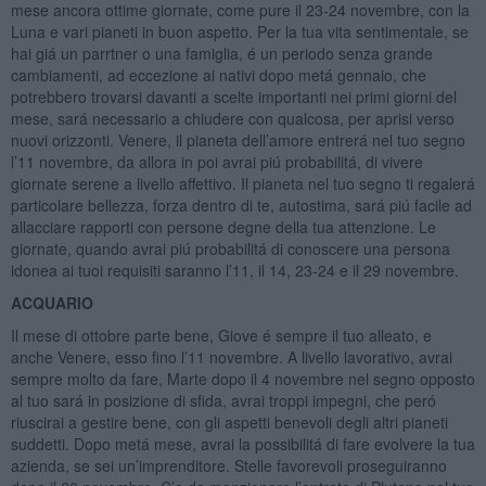
mese ancora ottime giornate, come pure il 23-24 novembre, con la
Luna e vari pianeti in buon aspetto. Per la tua vita sentimentale, se
hai giá un parrtner o una famiglia, é un periodo senza grande
cambiamenti, ad eccezione ai nativi dopo metá gennaio, che
potrebbero trovarsi davanti a scelte importanti nei primi giorni del
mese, sará necessario a chiudere con qualcosa, per aprisi verso
nuovi orizzonti. Venere, il pianeta dell’amore entrerá nel tuo segno
l’11 novembre, da allora in poi avrai piú probabilitá, di vivere
giornate serene a livello affettivo. Il pianeta nel tuo segno ti regalerá
particolare bellezza, forza dentro di te, autostima, sará piú facile ad
allacciare rapporti con persone degne della tua attenzione. Le
giornate, quando avrai piú probabilitá di conoscere una persona
idonea ai tuoi requisiti saranno l’11, il 14, 23-24 e il 29 novembre.
ACQUARIO
Il mese di ottobre parte bene, Giove é sempre il tuo alleato, e
anche Venere, esso fino l’11 novembre. A livello lavorativo, avrai
sempre molto da fare, Marte dopo il 4 novembre nel segno opposto
al tuo sará in posizione di sfida, avrai troppi impegni, che peró
riuscirai a gestire bene, con gli aspetti benevoli degli altri pianeti
suddetti. Dopo metá mese, avrai la possibilitá di fare evolvere la tua
azienda, se sei un’imprenditore. Stelle favorevoli proseguiranno