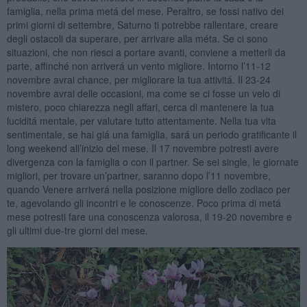
famiglia, nella prima metá del mese. Peraltro, se fossi nativo dei
primi giorni di settembre, Saturno ti potrebbe rallentare, creare
degli ostacoli da superare, per arrivare alla méta. Se ci sono
situazioni, che non riesci a portare avanti, conviene a metterli da
parte, affinché non arriverá un vento migliore. Intorno l’11-12
novembre avrai chance, per migliorare la tua attivitá. Il 23-24
novembre avrai delle occasioni, ma come se ci fosse un velo di
mistero, poco chiarezza negli affari, cerca di mantenere la tua
luciditá mentale, per valutare tutto attentamente. Nella tua vita
sentimentale, se hai giá una famiglia, sará un periodo gratificante il
long weekend all’inizio del mese. Il 17 novembre potresti avere
divergenza con la famiglia o con il partner. Se sei single, le giornate
migliori, per trovare un’partner, saranno dopo l’11 novembre,
quando Venere arriverá nella posizione migliore dello zodiaco per
te, agevolando gli incontri e le conoscenze. Poco prima di metá
mese potresti fare una conoscenza valorosa, il 19-20 novembre e
gli ultimi due-tre giorni del mese.