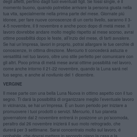
degli affetti, perfino dagli tuoi eventuali figli. Se fossi single, é il
momento buono, quando potrebbe arrivare la persona giusta nella
tua vita, specialmente nella prima parte del mese. Giornate piú
idonee, per fare nuove conoscenze di un certo livello, saranno il 3-
4-5 novembre, il 9 novembre e anche poco dopo di metá mese. Il
lavoro dovrebbe andare molto meglio rispetto al mese scorso, avrai
ottime possibilitá dopo le feste, all’inzio del mese, di farti avvalere.
Se hai un’impresa, lavori in proprio, potrai allargare le tue cerchie di
conoscenze, in ottima direzione. Mercurio ti concederá astuzia e
versatilitá nel tuo lavoro, oltre uno stile perfetto per comunicare con
gli altri. Poco prima di metá mese avrai ottime possiblitá nel lavoro,
come anche intorno il 21-22 novembre, quando la Luna sará nel
tuo segno, e anche al novilunio del 1 dicembre.
VERGINE
Il mese parte con una bella Luna Nuova in ottimo aspetto con il tuo
segno. Ti dará la possibilitá di organizzare meglio l’eventuale lavoro
in vicinanza, se hai un’impresa. É un buon periodo per iniziare a
promuovere i tuoi prodotti o servizi. Mercurio, il tuo pianeta
governatore dal 2 novembre entrerá in posizone un po’scomoda,
peraltro dal 26 novembre inizierá il suo moto retrogrado, che
durerá per 3 settimane. Sarai concentrato molto sul lavoro, é
probabile, che dovrai mettere in secondo piano la casa e la