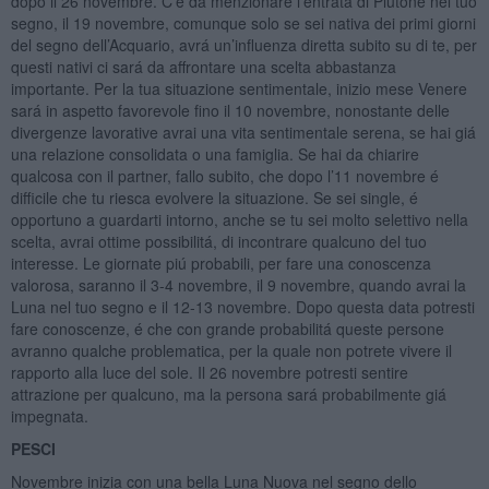
dopo il 26 novembre. C’e da menzionare l’entrata di Plutone nel tuo
segno, il 19 novembre, comunque solo se sei nativa dei primi giorni
del segno dell’Acquario, avrá un’influenza diretta subito su di te, per
questi nativi ci sará da affrontare una scelta abbastanza
importante. Per la tua situazione sentimentale, inizio mese Venere
sará in aspetto favorevole fino il 10 novembre, nonostante delle
divergenze lavorative avrai una vita sentimentale serena, se hai giá
una relazione consolidata o una famiglia. Se hai da chiarire
qualcosa con il partner, fallo subito, che dopo l’11 novembre é
difficile che tu riesca evolvere la situazione. Se sei single, é
opportuno a guardarti intorno, anche se tu sei molto selettivo nella
scelta, avrai ottime possibilitá, di incontrare qualcuno del tuo
interesse. Le giornate piú probabili, per fare una conoscenza
valorosa, saranno il 3-4 novembre, il 9 novembre, quando avrai la
Luna nel tuo segno e il 12-13 novembre. Dopo questa data potresti
fare conoscenze, é che con grande probabilitá queste persone
avranno qualche problematica, per la quale non potrete vivere il
rapporto alla luce del sole. Il 26 novembre potresti sentire
attrazione per qualcuno, ma la persona sará probabilmente giá
impegnata.
PESCI
Novembre inizia con una bella Luna Nuova nel segno dello