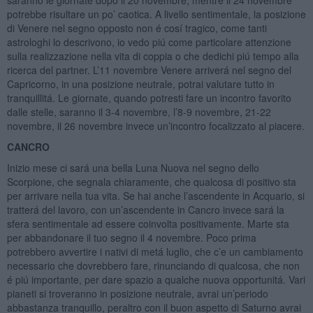
potrebbe risultare un po’ caotica. A livello sentimentale, la posizione
di Venere nel segno opposto non é cosí tragico, come tanti
astrologhi lo descrivono, io vedo piú come particolare attenzione
sulla realizzazione nella vita di coppia o che dedichi piú tempo alla
ricerca del partner. L’11 novembre Venere arriverá nel segno del
Capricorno, in una posizione neutrale, potrai valutare tutto in
tranquillitá. Le giornate, quando potresti fare un incontro favorito
dalle stelle, saranno il 3-4 novembre, l’8-9 novembre, 21-22
novembre, il 26 novembre invece un’incontro focalizzato al piacere.
CANCRO
Inizio mese ci sará una bella Luna Nuova nel segno dello
Scorpione, che segnala chiaramente, che qualcosa di positivo sta
per arrivare nella tua vita. Se hai anche l’ascendente in Acquario, si
tratterá del lavoro, con un’ascendente in Cancro invece sará la
sfera sentimentale ad essere coinvolta positivamente. Marte sta
per abbandonare il tuo segno il 4 novembre. Poco prima
potrebbero avvertire i nativi di metá luglio, che c’e un cambiamento
necessario che dovrebbero fare, rinunciando di qualcosa, che non
é piú importante, per dare spazio a qualche nuova opportunitá. Vari
pianeti si troveranno in posizione neutrale, avrai un’periodo
abbastanza tranquillo, peraltro con il buon aspetto di Saturno avrai