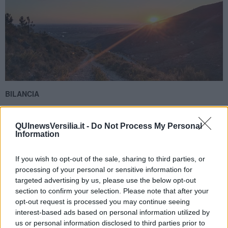
BILANCIA
Venere é nel tuo segno da qualche settimana, e ci sará ancora fino
il 6 novembre, sicuramente avrai acquistato piú sicurezza in te
QUInewsVersilia.it -
Do Not Process My Personal
stesso ultimamente, le cose vanno un po’ meglio di prima. Ora poi,
Information
che Marte dal 4 novembre sará per tutto il mese in buon aspetto,
potrai ottenere piú facilmente successo nel tuo lavoro. Anche
Mercurio, pianeta dell’intelligenza, della logica sará dalla tua parte,
If you wish to opt-out of the sale, sharing to third parties, or
fino il 19 novembre. Comunque, se devi fare qualche contratto o
processing of your personal or sensitive information for
devi sbrigare delle cose burocratiche, sará meglio a farlo entro 9
targeted advertising by us, please use the below opt-out
novembre, che Mercurio da allora andrá in moto retrogrado, che
section to confirm your selection. Please note that after your
potrebbe rallentare le cose, portare delle complicazioni. Passata la
opt-out request is processed you may continue seeing
Luna Piena, il 7-8 novembre dovrebbero essere giornate fortunate,
interest-based ads based on personal information utilized by
con la Luna nel segno amico Gemelli. L’11-12 novembre potrebbe
us or personal information disclosed to third parties prior to