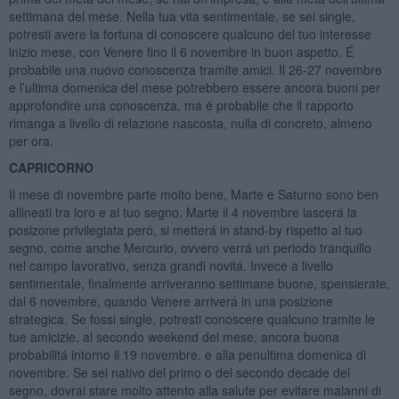
settimana del mese. Nella tua vita sentimentale, se sei single,
potresti avere la fortuna di conoscere qualcuno del tuo interesse
inizio mese, con Venere fino il 6 novembre in buon aspetto. É
probabile una nuovo conoscenza tramite amici. Il 26-27 novembre
e l’ultima domenica del mese potrebbero essere ancora buoni per
approfondire una conoscenza, ma é probabile che il rapporto
rimanga a livello di relazione nascosta, nulla di concreto, almeno
per ora.
CAPRICORNO
Il mese di novembre parte molto bene, Marte e Saturno sono ben
allineati tra loro e al tuo segno. Marte il 4 novembre lascerá la
posizone privilegiata peró, si metterá in stand-by rispetto al tuo
segno, come anche Mercurio, ovvero verrá un periodo tranquillo
nel campo lavorativo, senza grandi novitá. Invece a livello
sentimentale, finalmente arriveranno settimane buone, spensierate,
dal 6 novembre, quando Venere arriverá in una posizione
strategica. Se fossi single, potresti conoscere qualcuno tramite le
tue amicizie, al secondo weekend del mese, ancora buona
probabilitá intorno il 19 novembre, e alla penultima domenica di
novembre. Se sei nativo del primo o del secondo decade del
segno, dovrai stare molto attento alla salute per evitare malanni di