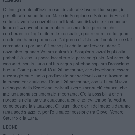
CANCRO
Ottime giornate all’inzio mese, dovute al Giove nel tuo segno, in
perfetto allineamento con Marte in Scorpione e Saturno in Pesci. Il
settore lavorativo dovrebbe darti tanta soddisfazione. Comunque
intorno il 4 novembre potrebbero esserci delle persone che
cercheranno di agire dietro le tue spalle, oppure non mantengono,
quello che hanno promesso. Dal punto di vista sentimentale, se stai
cercando un partner, é il mese piú adatto per trovarlo, dopo 6
novembre, quando Venere entrerá in Scorpione, avrai la piú alta
probabilitá, che tu possa incontrare la persona giusta. Nel secondo
weekend, con la Luna nel tuo segno potrebbe capitare l’occasione
buona. Come pure dal 18 al 20 novembre, che dovrebbero essere
ancora giornate molto predisposte per socievolizzare e trovare un
interesse per qualcuno. Dopo il 20 novembre, con la Luna Nuova
nel segno dello Scorpione, potresti avere ancora piú chance, che
inizi una storia sentimentale importante. C’e la possibilitá che si
ripresenti nella tua vita qualcuno, a cui ci tenevi tempo fa. Vedi tu,
come gestire la situazione. Gli ultimi due giorni del mese ti daranno
tanta soddisfazione, per l’ottima connessione tra Giove, Venere,
Saturno e la Luna.
LEONE