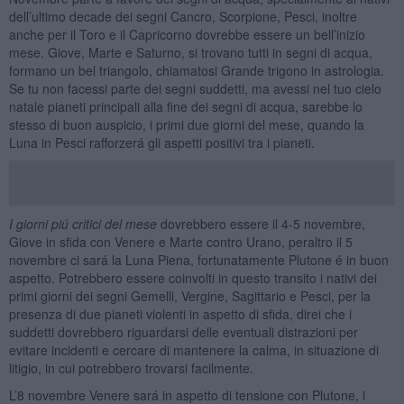
dell’ultimo decade dei segni Cancro, Scorpione, Pesci, inoltre
anche per il Toro e il Capricorno dovrebbe essere un bell’inizio
mese. Giove, Marte e Saturno, si trovano tutti in segni di acqua,
formano un bel triangolo, chiamatosi Grande trigono in astrologia.
Se tu non facessi parte dei segni suddetti, ma avessi nel tuo cielo
natale pianeti principali alla fine dei segni di acqua, sarebbe lo
stesso di buon auspicio, i primi due giorni del mese, quando la
Luna in Pesci rafforzerá gli aspetti positivi tra i pianeti.
I giorni piú critici del mese
dovrebbero essere il 4-5 novembre,
Giove in sfida con Venere e Marte contro Urano, peraltro il 5
novembre ci sará la Luna Piena, fortunatamente Plutone é in buon
aspetto. Potrebbero essere coinvolti in questo transito i nativi dei
primi giorni dei segni Gemelli, Vergine, Sagittario e Pesci, per la
presenza di due pianeti violenti in aspetto di sfida, direi che i
suddetti dovrebbero riguardarsi delle eventuali distrazioni per
evitare incidenti e cercare di mantenere la calma, in situazione di
litigio, in cui potrebbero trovarsi facilmente.
L’8 novembre Venere sará in aspetto di tensione con Plutone, i