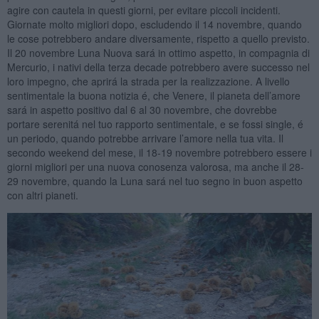
agire con cautela in questi giorni, per evitare piccoli incidenti.
Giornate molto migliori dopo, escludendo il 14 novembre, quando
le cose potrebbero andare diversamente, rispetto a quello previsto.
Il 20 novembre Luna Nuova sará in ottimo aspetto, in compagnia di
Mercurio, i nativi della terza decade potrebbero avere successo nel
loro impegno, che aprirá la strada per la realizzazione. A livello
sentimentale la buona notizia é, che Venere, il pianeta dell’amore
sará in aspetto positivo dal 6 al 30 novembre, che dovrebbe
portare serenitá nel tuo rapporto sentimentale, e se fossi single, é
un periodo, quando potrebbe arrivare l’amore nella tua vita. Il
secondo weekend del mese, il 18-19 novembre potrebbero essere i
giorni migliori per una nuova conosenza valorosa, ma anche il 28-
29 novembre, quando la Luna sará nel tuo segno in buon aspetto
con altri pianeti.