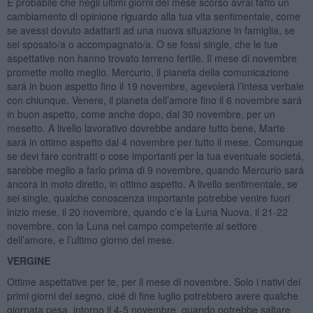
É probabile che negli ultimi giorni del mese scorso avrai fatto un
cambiamento di opinione riguardo alla tua vita sentimentale, come
se avessi dovuto adattarti ad una nuova situazione in famiglia, se
sei sposato/a o accompagnato/a. O se fossi single, che le tue
aspettative non hanno trovato terreno fertile. Il mese di novembre
promette molto meglio. Mercurio, il pianeta della comunicazione
sará in buon aspetto fino il 19 novembre, agevolerá l’intesa verbale
con chiunque. Venere, il pianeta dell’amore fino il 6 novembre sará
in buon aspetto, come anche dopo, dal 30 novembre, per un
mesetto. A livello lavorativo dovrebbe andare tutto bene, Marte
sará in ottimo aspetto dal 4 novembre per tutto il mese. Comunque
se devi fare contratti o cose importanti per la tua eventuale societá,
sarebbe meglio a farlo prima di 9 novembre, quando Mercurio sará
ancora in moto diretto, in ottimo aspetto. A livello sentimentale, se
sei single, qualche conoscenza importante potrebbe venire fuori
inizio mese, il 20 novembre, quando c’e la Luna Nuova, il 21-22
novembre, con la Luna nel campo competente al settore
dell’amore, e l’ultimo giorno del mese.
VERGINE
Ottime aspettative per te, per il mese di novembre. Solo i nativi dei
primi giorni del segno, cioé di fine luglio potrebbero avere qualche
giornata pesa, intorno il 4-5 novembre, quando potrebbe saltare