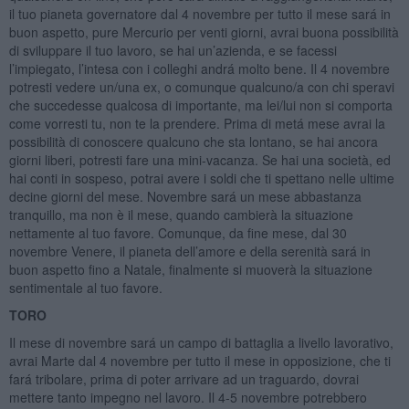
il tuo pianeta governatore dal 4 novembre per tutto il mese sará in
buon aspetto, pure Mercurio per venti giorni, avrai buona possibilità
di sviluppare il tuo lavoro, se hai un’azienda, e se facessi
l’impiegato, l’intesa con i colleghi andrá molto bene. Il 4 novembre
potresti vedere un/una ex, o comunque qualcuno/a con chi speravi
che succedesse qualcosa di importante, ma lei/lui non si comporta
come vorresti tu, non te la prendere. Prima di metá mese avrai la
possibilità di conoscere qualcuno che sta lontano, se hai ancora
giorni liberi, potresti fare una mini-vacanza. Se hai una società, ed
hai conti in sospeso, potrai avere i soldi che ti spettano nelle ultime
decine giorni del mese. Novembre sará un mese abbastanza
tranquillo, ma non è il mese, quando cambierà la situazione
nettamente al tuo favore. Comunque, da fine mese, dal 30
novembre Venere, il pianeta dell’amore e della serenità sará in
buon aspetto fino a Natale, finalmente si muoverà la situazione
sentimentale al tuo favore.
TORO
Il mese di novembre sará un campo di battaglia a livello lavorativo,
avrai Marte dal 4 novembre per tutto il mese in opposizione, che ti
fará tribolare, prima di poter arrivare ad un traguardo, dovrai
mettere tanto impegno nel lavoro. Il 4-5 novembre potrebbero