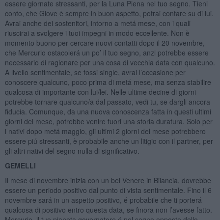
essere giornate stressanti, per la Luna Piena nel tuo segno. Tieni
conto, che Giove è sempre in buon aspetto, potrai contare su di lui.
Avrai anche dei sostenitori, intorno a metá mese, con i quali
riuscirai a svolgere i tuoi impegni in modo eccellente. Non è
momento buono per cercare nuovi contatti dopo il 20 novembre,
che Mercurio ostacolerá un po’ il tuo segno, anzi potrebbe essere
necessario di ragionare per una cosa di vecchia data con qualcuno.
A livello sentimentale, se fossi single, avrai l’occasione per
conoscere qualcuno, poco prima di metá mese, ma senza stabilire
qualcosa di importante con lui/lei. Nelle ultime decine di giorni
potrebbe tornare qualcuno/a dal passato, vedi tu, se dargli ancora
fiducia. Comunque, da una nuova conoscenza fatta in questi ultimi
giorni del mese, potrebbe venire fuori una storia duratura. Solo per
i nativi dopo metá maggio, gli ultimi 2 giorni del mese potrebbero
essere piú stressanti, è probabile anche un litigio con il partner, per
gli altri nativi del segno nulla di significativo.
GEMELLI
Il mese di novembre inizia con un bel Venere in Bilancia, dovrebbe
essere un periodo positivo dal punto di vista sentimentale. Fino il 6
novembre sará in un aspetto positivo, é probabile che ti porterá
qualcosa di positivo entro questa data, se finora non l’avesse fatto.
Mercurio, il tuo pianeta governatore é nel segno opposto dello