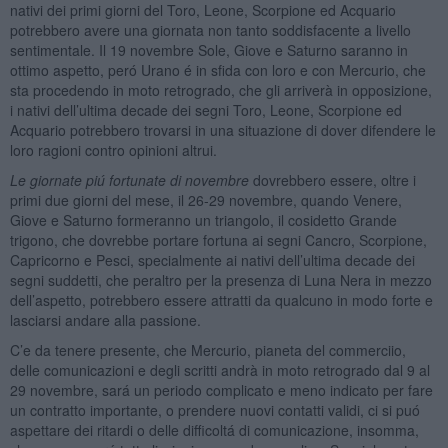
nativi dei primi giorni del Toro, Leone, Scorpione ed Acquario
potrebbero avere una giornata non tanto soddisfacente a livello
sentimentale. Il 19 novembre Sole, Giove e Saturno saranno in
ottimo aspetto, peró Urano é in sfida con loro e con Mercurio, che
sta procedendo in moto retrogrado, che gli arriverà in opposizione,
i nativi dell’ultima decade dei segni Toro, Leone, Scorpione ed
Acquario potrebbero trovarsi in una situazione di dover difendere le
loro ragioni contro opinioni altrui.
Le giornate piú fortunate di novembre
dovrebbero essere, oltre i
primi due giorni del mese, il 26-29 novembre, quando Venere,
Giove e Saturno formeranno un triangolo, il cosidetto Grande
trigono, che dovrebbe portare fortuna ai segni Cancro, Scorpione,
Capricorno e Pesci, specialmente ai nativi dell’ultima decade dei
segni suddetti, che peraltro per la presenza di Luna Nera in mezzo
dell’aspetto, potrebbero essere attratti da qualcuno in modo forte e
lasciarsi andare alla passione.
C’e da tenere presente, che Mercurio, pianeta del commerciio,
delle comunicazioni e degli scritti andrà in moto retrogrado dal 9 al
29 novembre, sará un periodo complicato e meno indicato per fare
un contratto importante, o prendere nuovi contatti validi, ci si puó
aspettare dei ritardi o delle difficoltá di comunicazione, insomma,