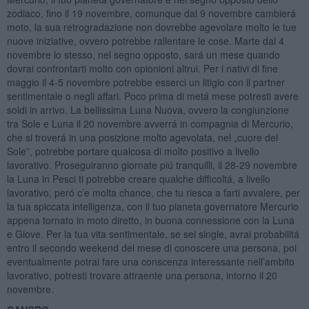
zodiaco, fino il 19 novembre, comunque dal 9 novembre cambierá
moto, la sua retrogradazione non dovrebbe agevolare molto le tue
nuove iniziative, ovvero potrebbe rallentare le cose. Marte dal 4
novembre lo stesso, nel segno opposto, sará un mese quando
dovrai confrontarti molto con opionioni altrui. Per i nativi di fine
maggio il 4-5 novembre potrebbe esserci un litigio con il partner
sentimentale o negli affari. Poco prima di metá mese potresti avere
soldi in arrivo. La bellissima Luna Nuova, ovvero la congiunzione
tra Sole e Luna il 20 novembre avverrá in compagnia di Mercurio,
che si troverá in una posizione molto agevolata, nel „cuore del
Sole”, potrebbe portare qualcosa di molto positivo a livello
lavorativo. Proseguiranno giornate piú tranquilli, il 28-29 novembre
la Luna in Pesci ti potrebbe creare qualche difficoltá, a livello
lavorativo, peró c’e molta chance, che tu riesca a farti avvalere, per
la tua spiccata intelligenza, con il tuo pianeta governatore Mercurio
appena tornato in moto diretto, in buona connessione con la Luna
e Giove. Per la tua vita sentimentale, se sei single, avrai probabilitá
entro il secondo weekend del mese di conoscere una persona, poi
eventualmente potrai fare una conscenza interessante nell’ambito
lavorativo, potresti trovare attraente una persona, intorno il 20
novembre.