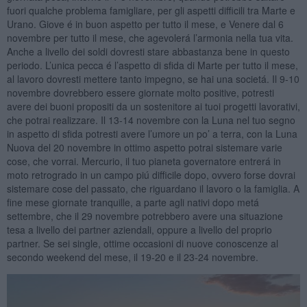
fuori qualche problema famigliare, per gli aspetti difficili tra Marte e
Urano. Giove é in buon aspetto per tutto il mese, e Venere dal 6
novembre per tutto il mese, che agevolerá l’armonia nella tua vita.
Anche a livello dei soldi dovresti stare abbastanza bene in questo
periodo. L’unica pecca é l’aspetto di sfida di Marte per tutto il mese,
al lavoro dovresti mettere tanto impegno, se hai una societá. Il 9-10
novembre dovrebbero essere giornate molto positive, potresti
avere dei buoni propositi da un sostenitore ai tuoi progetti lavorativi,
che potrai realizzare. Il 13-14 novembre con la Luna nel tuo segno
in aspetto di sfida potresti avere l’umore un po’ a terra, con la Luna
Nuova del 20 novembre in ottimo aspetto potrai sistemare varie
cose, che vorrai. Mercurio, il tuo pianeta governatore entrerá in
moto retrogrado in un campo piú difficile dopo, ovvero forse dovrai
sistemare cose del passato, che riguardano il lavoro o la famiglia. A
fine mese giornate tranquille, a parte agli nativi dopo metá
settembre, che il 29 novembre potrebbero avere una situazione
tesa a livello dei partner aziendali, oppure a livello del proprio
partner. Se sei single, ottime occasioni di nuove conoscenze al
secondo weekend del mese, il 19-20 e il 23-24 novembre.