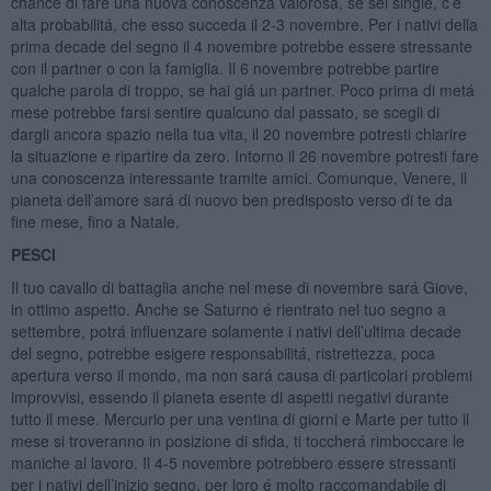
chance di fare una nuova conoscenza valorosa, se sei single, c’e
alta probabilitá, che esso succeda il 2-3 novembre. Per i nativi della
prima decade del segno il 4 novembre potrebbe essere stressante
con il partner o con la famiglia. Il 6 novembre potrebbe partire
qualche parola di troppo, se hai giá un partner. Poco prima di metá
mese potrebbe farsi sentire qualcuno dal passato, se scegli di
dargli ancora spazio nella tua vita, il 20 novembre potresti chiarire
la situazione e ripartire da zero. Intorno il 26 novembre potresti fare
una conoscenza interessante tramite amici. Comunque, Venere, il
pianeta dell’amore sará di nuovo ben predisposto verso di te da
fine mese, fino a Natale.
PESCI
Il tuo cavallo di battaglia anche nel mese di novembre sará Giove,
in ottimo aspetto. Anche se Saturno é rientrato nel tuo segno a
settembre, potrá influenzare solamente i nativi dell’ultima decade
del segno, potrebbe esigere responsabilitá, ristrettezza, poca
apertura verso il mondo, ma non sará causa di particolari problemi
improvvisi, essendo il pianeta esente di aspetti negativi durante
tutto il mese. Mercurio per una ventina di giorni e Marte per tutto il
mese si troveranno in posizione di sfida, ti toccherá rimboccare le
maniche al lavoro. Il 4-5 novembre potrebbero essere stressanti
per i nativi dell’inizio segno, per loro é molto raccomandabile di