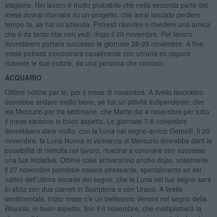
stagione. Nel lavoro é molto probabile che nella seconda parte del
mese dovrai ritornare su un progetto, che avrai lasciato perdere
tempo fa, se hai un’azienda. Potresti risentire o rivedere una amica
che é da tanto che non vedi, dopo il 20 novembre. Per lavoro
dovrebbero portare successo le giornate 28-29 novembre. A fine
mese potresti inocontrare caualmente con un/una ex oppure
ricevere le sue notizie, da una persona che conosci.
ACQUARIO
Ottime notizie per te, per il mese di novembre. A livello lavorativo
dovrebbe andare molto bene, se hai un’attivitá indipendente, che
sia Mercurio per tre settimane, che Marte dal 4 novembre per tutto
il mese saranno in buon aspetto. Le giornate 7-8 novembre
dovrebbero dare molto, con la Luna nel segno-amico Gemelli. Il 20
novembre, la Luna Nuova in vicinanza di Mercurio dovrebbe darti la
possibilitá di rivincita nel lavoro, riuscirai a coronare con successo
una tua iniziativa. Ottime cose arriveranno anche dopo, solamente
il 27 novembre potrebbe essere stressante, specialmente se sei
nativo dell’ultima decade del segno, che la Luna nel tuo segno sará
in sfida con due pianeti in Scorpione e con Urano. A livello
sentimentale, inizio mese c’e un bellissimo Venere nel segno della
Bilancia, in buon aspetto, fino il 6 novembre, che moltiplicherá la