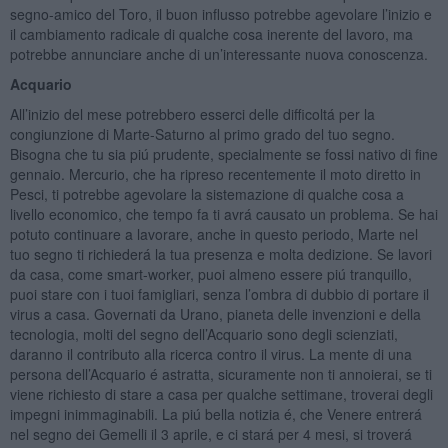
segno-amico del Toro, il buon influsso potrebbe agevolare l’inizio e
il cambiamento radicale di qualche cosa inerente del lavoro, ma
potrebbe annunciare anche di un’interessante nuova conoscenza.
Acquario
All’inizio del mese potrebbero esserci delle difficoltá per la
congiunzione di Marte-Saturno al primo grado del tuo segno.
Bisogna che tu sia piú prudente, specialmente se fossi nativo di fine
gennaio. Mercurio, che ha ripreso recentemente il moto diretto in
Pesci, ti potrebbe agevolare la sistemazione di qualche cosa a
livello economico, che tempo fa ti avrá causato un problema. Se hai
potuto continuare a lavorare, anche in questo periodo, Marte nel
tuo segno ti richiederá la tua presenza e molta dedizione. Se lavori
da casa, come smart-worker, puoi almeno essere piú tranquillo,
puoi stare con i tuoi famigliari, senza l’ombra di dubbio di portare il
virus a casa. Governati da Urano, pianeta delle invenzioni e della
tecnologia, molti del segno dell’Acquario sono degli scienziati,
daranno il contributo alla ricerca contro il virus. La mente di una
persona dell’Acquario é astratta, sicuramente non ti annoierai, se ti
viene richiesto di stare a casa per qualche settimane, troverai degli
impegni inimmaginabili. La piú bella notizia é, che Venere entrerá
nel segno dei Gemelli il 3 aprile, e ci stará per 4 mesi, si troverá