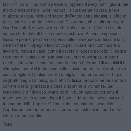
faccio?” -sará il tuo primo pensiero, appena ti svegli tutti i giorni. Sei
molto predisposto ai lavori manuali, sicuramente troverai a fare
qualcosa a casa. Molti del segno dell’Ariete sono altruisti, si offrono
per aiutare alla gente in difficoltá. Ci saranno, chi si offriranno per
lavori volontari, senza avere un briciolo di paura. L’Ariete si sente
sempre forte, imbattibile in ogni circostanza. Anche se spesso ci
lascia le penne, perché non pensa alle conseguenze dei suoi fatti.
Se non hai un impegno lavorativo per il quale puoi continuare a
lavorare, rimani a casa, come il dovere di questo periodo, ti metti a
risistemare l’abitazione, a imbiancare, crei nuovi spazi, magari
rimetti in funzione il camino, che da tempo é fermo. Gli acquisti li fai
d’impulso, acquisti tante cose nello stesso momento, piú roba c’e in
casa, meglio é. Qualcuno della famiglia li metterá a posto. Tu piú
degli altri segni hai bisogno di attivitá fisica, probabilmente andrai a
correre o farai ginnastica a casa o sport nelle vicinanze. Sei
instancabile e fiducioso. Marte sará in buon aspetto per tutto il
mese, Venere lo stesso, dopo il 3 aprile. Mercurio invece sará nel
tuo segno dall’11 aprile. Ottimo cielo, nonostante i pianeti in
Capricorno, che potrebbero essere un po’ ostacolanti per i nativi
intorno a metá aprile.
Toro