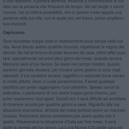
o una relazione, ti porterá serenitá. Riuscirai a concretizzare le tue
idee con la persona che frequenti da tempo. Sei sei single e cerchi
l’amore, hai un’ottima probabilitá, che in questo mese appaia una
persona nella tua vita, con la quale poi, nel futuro, potrai ampliare i
tuoi orizzonti.
Capricorno
Sono successe troppe cose in relativamente poco tempo nella tua
vita. Avrai dovuto subire qualche rinuncia, rispettando le regole dei
decreti. Se hai la fortuna di poter lavorare da casa, ottimi affari puoi
fare, specialmente nei primi dieci giorni del mese, quando ancora
Mercurio sará al tuo favore. Se lavori nel campo medico, queste
saranno giornate decisive, per trovare come gestire le cure negli
ospedali. Il tuo carattere tenace, oggettivo e razionale trova campo
in molte attivitá, dove ci vuole perseveranza. Faresti qualsiasi
sacrificio per poter raggiungere i tuoi obbiettivi. Spesso cerchi la
solitudine, o perlomeno di non avere troppa gente intorno, per
poter mantenere i tuoi spazi. Quindi non ti sará difficile ad accettare
di rimanere ancora per qualche giorno a casa. Riguardo alla tua
situazione economica, all’inizio del mese potresti avere un mancato
incasso. Perlomeno dovrai combattere per avere quello che ti
spetta. Risolvendosi la situazione d’Italia per fine mese, ti sará
facile la ripresa del tuo lavoro. La Luna Nuova il 23 aprile sará nel