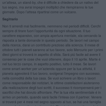
un’attesa, un stand-by, che é difficile a chiedere da un nativo del
tuo segno, ma avrai impegni moltiplici che riempiranno le tue
giornate. Dopo l’attesa ripartirai come un vulcano.
Sagittario
Non ti arrendi mai facilmente, nemmeno nei periodi difficili. Cerchi
sempre di tirare fuori l’opportunitá da ogni situazione. Il tuo
carattere espansivo, con ampia apertura mentale, sta cercando la
risposta a tante domande in questo periodo. Se lavori nel campo
della ricerca, darai un contributo prezioso alla scienza. Il mese di
ottobre tutti i pianeti saranno al tuo favore, solo Mercurio per i primi
dieci giorni si troverá in aspetto di sfida. Sará piú facile ad avere il
consenso per le cose che vuoi ottenere, dopo il 10 aprile. Marte é
nel tuo terzo campo, in aspetto positivo, tutto il mese. Se lavori
come smart-worker per un’azienda oppure per la tua attivitá, il
pianeta agevolerá il tuo lavoro, svolgerai l’impegno con successo,
nella comoditá della tua casa. Se vuoi scrivere un libro o lavori
come responsabile dei notiziari, le ottime costellazioni aiuteranno
alla realizzazione degli tuoi scritti, il successo ti ricompenserá per i
sacrifici che hai dovuto affrontare. Per la tua vita sentimentale é in
arrivo un periodo, quando sará facile l’intesa con il partner. Venere
si troverá per 4 mesi nel segno opposto al tuo, se hai una famiglia