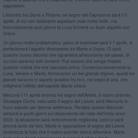
aggressivo.
L’incontro tra Giove e Plutone nel segno del Capricorno sará il 5
aprile, di cui non dobbiamo aspettare cose molto belle, ma
fortunatamente quel giorno la Luna formerá un buon aspetto con
Urano.
Un giorno molto problematico, pieno di imprevisti sará il 7 aprile, si
perfezionerá l’aspetto dirompente tra Marte e Urano. Ci sará
qualche nuovo decreto che riguarderá all’economia del paese, di
cui non saranno tutti contenti. Puó essere che venga rivelata
qualche notizia che era nascosta prima. Contemporaneamente la
Luna, Venere e Marte, formeranno un bel grande trigono, questi tre
pianeti saranno in aspetto positivo tra loro, nei segni di aria, che
mitigherá l’effetto dell’aspetto Marte-Urano.
Mercurio l’11 aprile entrerá nel segno dell’Ariete. Il nostro premier,
Giuseppe Conte, nato sotto il segno del Leone, avrá Mercurio in
buon aspetto per diverse settimane. Perdipiú questo Mercurio
arriverá in pochi giorni sul discendente del cielo dell’inizio anno
2020, la situazione sará notevolmente migliorata, peró ci sará
ancora tanto da fare. Marte in opposizione al segno del Leone,
simbolizza la lotta che il nostro premier dovrá affrontare. Marte
comunque dovrá ampiamente superare il 15’mo grado