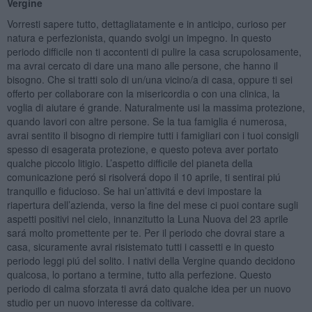
Vergine
Vorresti sapere tutto, dettagliatamente e in anticipo, curioso per
natura e perfezionista, quando svolgi un impegno. In questo
periodo difficile non ti accontenti di pulire la casa scrupolosamente,
ma avrai cercato di dare una mano alle persone, che hanno il
bisogno. Che si tratti solo di un/una vicino/a di casa, oppure ti sei
offerto per collaborare con la misericordia o con una clinica, la
voglia di aiutare é grande. Naturalmente usi la massima protezione,
quando lavori con altre persone. Se la tua famiglia é numerosa,
avrai sentito il bisogno di riempire tutti i famigliari con i tuoi consigli
spesso di esagerata protezione, e questo poteva aver portato
qualche piccolo litigio. L’aspetto difficile del pianeta della
comunicazione peró si risolverá dopo il 10 aprile, ti sentirai piú
tranquillo e fiducioso. Se hai un’attivitá e devi impostare la
riapertura dell’azienda, verso la fine del mese ci puoi contare sugli
aspetti positivi nel cielo, innanzitutto la Luna Nuova del 23 aprile
sará molto promettente per te. Per il periodo che dovrai stare a
casa, sicuramente avrai risistemato tutti i cassetti e in questo
periodo leggi piú del solito. I nativi della Vergine quando decidono
qualcosa, lo portano a termine, tutto alla perfezione. Questo
periodo di calma sforzata ti avrá dato qualche idea per un nuovo
studio per un nuovo interesse da coltivare.