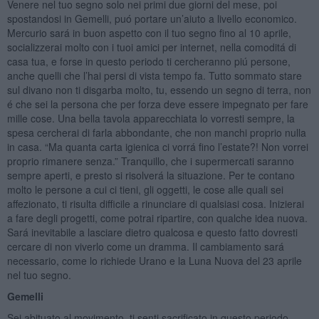
Venere nel tuo segno solo nei primi due giorni del mese, poi
spostandosi in Gemelli, puó portare un’aiuto a livello economico.
Mercurio sará in buon aspetto con il tuo segno fino al 10 aprile,
socializzerai molto con i tuoi amici per internet, nella comoditá di
casa tua, e forse in questo periodo ti cercheranno piú persone,
anche quelli che l’hai persi di vista tempo fa. Tutto sommato stare
sul divano non ti disgarba molto, tu, essendo un segno di terra, non
é che sei la persona che per forza deve essere impegnato per fare
mille cose. Una bella tavola apparecchiata lo vorresti sempre, la
spesa cercherai di farla abbondante, che non manchi proprio nulla
in casa. “Ma quanta carta igienica ci vorrá fino l’estate?! Non vorrei
proprio rimanere senza.” Tranquillo, che i supermercati saranno
sempre aperti, e presto si risolverá la situazione. Per te contano
molto le persone a cui ci tieni, gli oggetti, le cose alle quali sei
affezionato, ti risulta difficile a rinunciare di qualsiasi cosa. Inizierai
a fare degli progetti, come potrai ripartire, con qualche idea nuova.
Sará inevitabile a lasciare dietro qualcosa e questo fatto dovresti
cercare di non viverlo come un dramma. Il cambiamento sará
necessario, come lo richiede Urano e la Luna Nuova del 23 aprile
nel tuo segno.
Gemelli
Sei abituato al movimento, ti senti sacrificato in questo periodo.