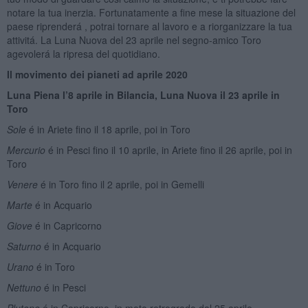
notare la tua inerzia. Fortunatamente a fine mese la situazione del
paese riprenderá , potrai tornare al lavoro e a riorganizzare la tua
attivitá. La Luna Nuova del 23 aprile nel segno-amico Toro
agevolerá la ripresa del quotidiano.
Il movimento dei pianeti ad aprile 2020
Luna Piena l’8 aprile in Bilancia, Luna Nuova il 23 aprile in
Toro
Sole
é in Ariete fino il 18 aprile, poi in Toro
Mercurio
é in Pesci fino il 10 aprile, in Ariete fino il 26 aprile, poi in
Toro
Venere
é in Toro fino il 2 aprile, poi in Gemelli
Marte
é in Acquario
Giove
é in Capricorno
Saturno
é in Acquario
Urano
é in Toro
Nettuno
é in Pesci
Plutone
é in Capricorno, in moto retrogrado dal 25 aprile