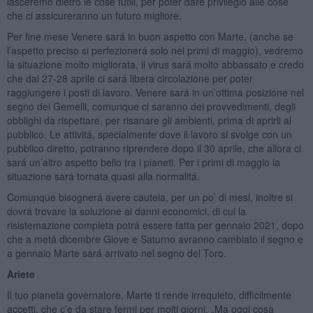
lasceremo dietro le cose futili, per poter dare privilegio alle cose
che ci assicureranno un futuro migliore.
Per fine mese Venere sará in buon aspetto con Marte, (anche se
l’aspetto preciso si perfezionerá solo nei primi di maggio), vedremo
la situazione molto migliorata, il virus sará molto abbassato e credo
che dal 27-28 aprile ci sará libera circolazione per poter
raggiungere i posti di lavoro. Venere sará in un’ottima posizione nel
segno dei Gemelli, comunque ci saranno dei provvedimenti, degli
obblighi da rispettare, per risanare gli ambienti, prima di aprirli al
pubblico. Le attivitá, specialmente dove il lavoro si svolge con un
pubblico diretto, potranno riprendere dopo il 30 aprile, che allora ci
sará un’altro aspetto bello tra i pianeti. Per i primi di maggio la
situazione sará tornata quasi alla normalitá.
Comunque bisognerá avere cautela, per un po’ di mesi, inoltre si
dovrá trovare la soluzione ai danni economici, di cui la
risistemazione completa potrá essere fatta per gennaio 2021, dopo
che a metá dicembre Giove e Saturno avranno cambiato il segno e
a gennaio Marte sará arrivato nel segno del Toro.
Ariete
Il tuo pianeta governatore, Marte ti rende irrequieto, difficilmente
accetti, che c’e da stare fermi per molti giorni. „Ma oggi cosa