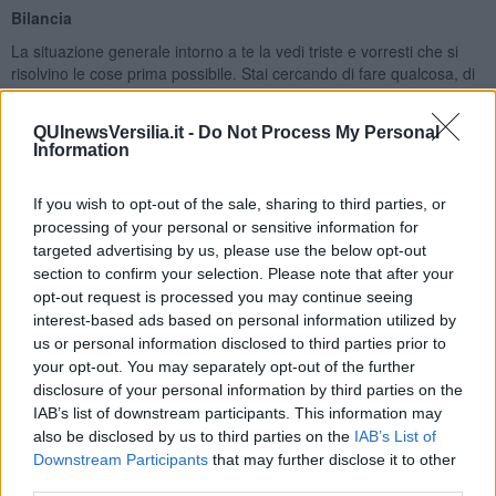
Bilancia
La situazione generale intorno a te la vedi triste e vorresti che si
risolvino le cose prima possibile. Stai cercando di fare qualcosa, di
farti utile per qualcuno, almeno per le persone nella tua vicinanza.
Se non avessi un lavoro di smart working, sei pronto anche a fare
QUInewsVersilia.it -
Do Not Process My Personal
un lavoro volontario, pur di non stare a casa. Il pianeta della
Information
responsabilitá, Saturno, era in aspetto difficile fino a poco fa,
specialmente i nativi di ottobre avranno sentito i suoi influssi di
sfida. Alla fine del mese di marzo Saturno ha cambiato finalmente il
If you wish to opt-out of the sale, sharing to third parties, or
segno, é entrato in un segno favorevole al tuo. Potrebbero
processing of your personal or sensitive information for
avvertire giá i benefici del pianeta i nativi intorno del primo decade,
targeted advertising by us, please use the below opt-out
cioé i nativi di settembre. Se vuoi cambiare radicalmente la tua vita
section to confirm your selection. Please note that after your
sentimentale, e finora ti é mancato il coraggio, nel mese di aprile,
opt-out request is processed you may continue seeing
potresti facilmente fare il passo. Inizierá il lungo cammino di Venere
interest-based ads based on personal information utilized by
nel segno dei Gemelli, che per 4 mesi ti sará favorevole. Molti del
us or personal information disclosed to third parties prior to
segno della Bilancia decideranno ad andare a convivere, o
your opt-out. You may separately opt-out of the further
fuoriuscendo da una situazione sentimentale pesante, troveranno
disclosure of your personal information by third parties on the
la strada per una relazione, che sará in grado a dare la felicitá e
IAB’s list of downstream participants. This information may
l’impegno serio del partner. I problemi grossi d’Italia sono in via di
also be disclosed by us to third parties on the
IAB’s List of
risoluzione, il tuo segno sará molto brillante nel mese di aprile, le
Downstream Participants
that may further disclose it to other
tue idee a livello lavorativo saranno di buon auspicio. Se sei il capo
third parties.
di un’azienda, avrai l’occasione di risistemarla e di tirare fuori il