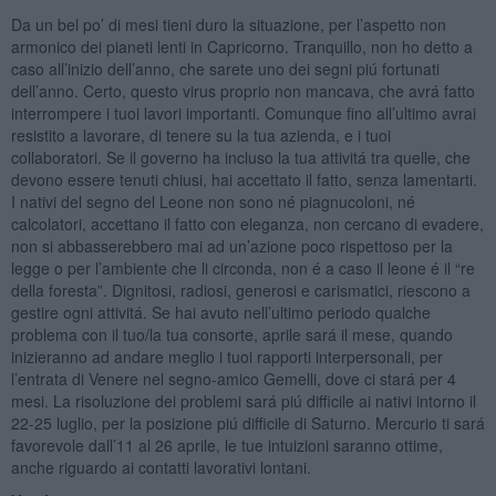
Da un bel po’ di mesi tieni duro la situazione, per l’aspetto non
armonico dei pianeti lenti in Capricorno. Tranquillo, non ho detto a
caso all’inizio dell’anno, che sarete uno dei segni piú fortunati
dell’anno. Certo, questo virus proprio non mancava, che avrá fatto
interrompere i tuoi lavori importanti. Comunque fino all’ultimo avrai
resistito a lavorare, di tenere su la tua azienda, e i tuoi
collaboratori. Se il governo ha incluso la tua attivitá tra quelle, che
devono essere tenuti chiusi, hai accettato il fatto, senza lamentarti.
I nativi del segno del Leone non sono né piagnucoloni, né
calcolatori, accettano il fatto con eleganza, non cercano di evadere,
non si abbasserebbero mai ad un’azione poco rispettoso per la
legge o per l’ambiente che li circonda, non é a caso il leone é il “re
della foresta”. Dignitosi, radiosi, generosi e carismatici, riescono a
gestire ogni attivitá. Se hai avuto nell’ultimo periodo qualche
problema con il tuo/la tua consorte, aprile sará il mese, quando
inizieranno ad andare meglio i tuoi rapporti interpersonali, per
l’entrata di Venere nel segno-amico Gemelli, dove ci stará per 4
mesi. La risoluzione dei problemi sará piú difficile ai nativi intorno il
22-25 luglio, per la posizione piú difficile di Saturno. Mercurio ti sará
favorevole dall’11 al 26 aprile, le tue intuizioni saranno ottime,
anche riguardo ai contatti lavorativi lontani.