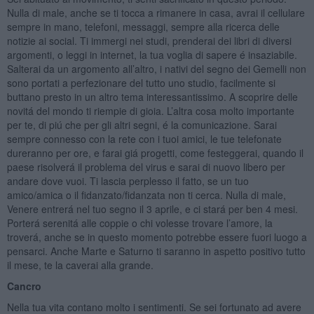
Nulla di male, anche se ti tocca a rimanere in casa, avrai il cellulare
sempre in mano, telefoni, messaggi, sempre alla ricerca delle
notizie ai social. Ti immergi nei studi, prenderai dei libri di diversi
argomenti, o leggi in internet, la tua voglia di sapere é insaziabile.
Salterai da un argomento all’altro, i nativi del segno dei Gemelli non
sono portati a perfezionare del tutto uno studio, facilmente si
buttano presto in un altro tema interessantissimo. A scoprire delle
novitá del mondo ti riempie di gioia. L’altra cosa molto importante
per te, di piú che per gli altri segni, é la comunicazione. Sarai
sempre connesso con la rete con i tuoi amici, le tue telefonate
dureranno per ore, e farai giá progetti, come festeggerai, quando il
paese risolverá il problema del virus e sarai di nuovo libero per
andare dove vuoi. Ti lascia perplesso il fatto, se un tuo
amico/amica o il fidanzato/fidanzata non ti cerca. Nulla di male,
Venere entrerá nel tuo segno il 3 aprile, e ci stará per ben 4 mesi.
Porterá serenitá alle coppie o chi volesse trovare l’amore, la
troverá, anche se in questo momento potrebbe essere fuori luogo a
pensarci. Anche Marte e Saturno ti saranno in aspetto positivo tutto
il mese, te la caverai alla grande.
Cancro
Nella tua vita contano molto i sentimenti. Se sei fortunato ad avere