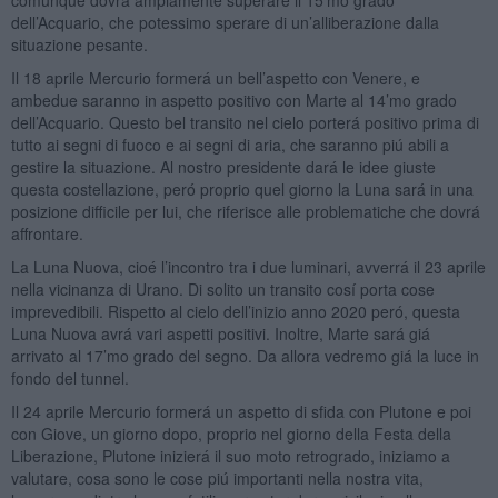
dell’Acquario, che potessimo sperare di un’alliberazione dalla
situazione pesante.
Il 18 aprile Mercurio formerá un bell’aspetto con Venere, e
ambedue saranno in aspetto positivo con Marte al 14’mo grado
dell’Acquario. Questo bel transito nel cielo porterá positivo prima di
tutto ai segni di fuoco e ai segni di aria, che saranno piú abili a
gestire la situazione. Al nostro presidente dará le idee giuste
questa costellazione, peró proprio quel giorno la Luna sará in una
posizione difficile per lui, che riferisce alle problematiche che dovrá
affrontare.
La Luna Nuova, cioé l’incontro tra i due luminari, avverrá il 23 aprile
nella vicinanza di Urano. Di solito un transito cosí porta cose
imprevedibili. Rispetto al cielo dell’inizio anno 2020 peró, questa
Luna Nuova avrá vari aspetti positivi. Inoltre, Marte sará giá
arrivato al 17’mo grado del segno. Da allora vedremo giá la luce in
fondo del tunnel.
Il 24 aprile Mercurio formerá un aspetto di sfida con Plutone e poi
con Giove, un giorno dopo, proprio nel giorno della Festa della
Liberazione, Plutone inizierá il suo moto retrogrado, iniziamo a
valutare, cosa sono le cose piú importanti nella nostra vita,