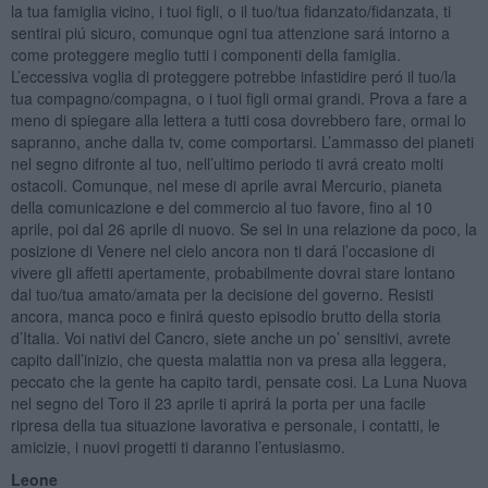
la tua famiglia vicino, i tuoi figli, o il tuo/tua fidanzato/fidanzata, ti
sentirai piú sicuro, comunque ogni tua attenzione sará intorno a
come proteggere meglio tutti i componenti della famiglia.
L’eccessiva voglia di proteggere potrebbe infastidire peró il tuo/la
tua compagno/compagna, o i tuoi figli ormai grandi. Prova a fare a
meno di spiegare alla lettera a tutti cosa dovrebbero fare, ormai lo
sapranno, anche dalla tv, come comportarsi. L’ammasso dei pianeti
nel segno difronte al tuo, nell’ultimo periodo ti avrá creato molti
ostacoli. Comunque, nel mese di aprile avrai Mercurio, pianeta
della comunicazione e del commercio al tuo favore, fino al 10
aprile, poi dal 26 aprile di nuovo. Se sei in una relazione da poco, la
posizione di Venere nel cielo ancora non ti dará l’occasione di
vivere gli affetti apertamente, probabilmente dovrai stare lontano
dal tuo/tua amato/amata per la decisione del governo. Resisti
ancora, manca poco e finirá questo episodio brutto della storia
d’Italia. Voi nativi del Cancro, siete anche un po’ sensitivi, avrete
capito dall’inizio, che questa malattia non va presa alla leggera,
peccato che la gente ha capito tardi, pensate cosi. La Luna Nuova
nel segno del Toro il 23 aprile ti aprirá la porta per una facile
ripresa della tua situazione lavorativa e personale, i contatti, le
amicizie, i nuovi progetti ti daranno l’entusiasmo.
Leone