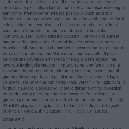
l’imbarazzo della scelta, l’arrivo di un partner vero, che rimarrá
nella tua vita per molto a lungo. I nativi del primo decade del segno
sentiranno intensamente l’influsso positivo. Il buon aspetto di
Mercurio e Urano potrebbe agevolare qualche cambiamento. Sará
coinvolta la sfera lavorativa, se hai l’ascendente in Leone, in tal
caso anche Venere é in un punto strategico nel tuo cielo.
Comunque, per il lavoro sará molto buono il periodo fino a metá
giugno, se hai un’azienda, é probabile che riuscirai a portare dei
buoni risultati. Ancora piú chance per il successo nel lavoro sará da
metá luglio, quando anche Marte sará in buon aspetto. Il picco
della fortuna dovrebbe arrivare da fine luglio a fine agosto, nel
lavoro. A livello della vita sentimentale, se hai una famiglia o una
relazione, dovrebbe andare tutto bene, solo il primo weekend di
giugno potrebbe portare un po’ di irrequietezza e forse il 3 luglio.
Se avessi una relazione non consolidata, verso 17-18 luglio avrai la
forza di chiudere la situazione, le stelle daranno ottime possibilitá
per aprire verso altre persone da conoscere. Se sei single, le
giornate piú probabili per un incontro fortunato saranno il 10, il 19, il
24 e il 29 giugno, il 7 luglio, il 21, il 26 e il 30-31 luglio, il 4 agosto
durante un viaggio, il 7-8 agosto, il 13, il 18 e il 31 agosto.
ACQUARIO
Ti aspetta un’estate con tante novitá. A livello lavorativo, avrai da