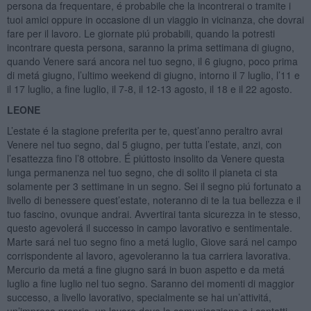
persona da frequentare, é probabile che la incontrerai o tramite i
tuoi amici oppure in occasione di un viaggio in vicinanza, che dovrai
fare per il lavoro. Le giornate piú probabili, quando la potresti
incontrare questa persona, saranno la prima settimana di giugno,
quando Venere sará ancora nel tuo segno, il 6 giugno, poco prima
di metá giugno, l’ultimo weekend di giugno, intorno il 7 luglio, l’11 e
il 17 luglio, a fine luglio, il 7-8, il 12-13 agosto, il 18 e il 22 agosto.
LEONE
L’estate é la stagione preferita per te, quest’anno peraltro avrai
Venere nel tuo segno, dal 5 giugno, per tutta l’estate, anzi, con
l’esattezza fino l’8 ottobre. É piúttosto insolito da Venere questa
lunga permanenza nel tuo segno, che di solito il pianeta ci sta
solamente per 3 settimane in un segno. Sei il segno piú fortunato a
livello di benessere quest’estate, noteranno di te la tua bellezza e il
tuo fascino, ovunque andrai. Avvertirai tanta sicurezza in te stesso,
questo agevolerá il successo in campo lavorativo e sentimentale.
Marte sará nel tuo segno fino a metá luglio, Giove sará nel campo
corrispondente al lavoro, agevoleranno la tua carriera lavorativa.
Mercurio da metá a fine giugno sará in buon aspetto e da metá
luglio a fine luglio nel tuo segno. Saranno dei momenti di maggior
successo, a livello lavorativo, specialmente se hai un’attivitá,
un’impresa propria, un lavoro dove la comunicazione e i contatti