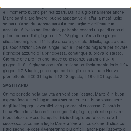
fine giugno finalmente Mercurio sará in buon aspetto per un paio di
settimane, se hai progetti con luoghi lontani o con nuovi acquirenti,
é il momento buono per realizzarli. Dal 10 luglio finalmente anche
Marte sará al tuo favore, buone aspettative di affari a metá luglio,
se hai un’azienda. Agosto sará il mese migliore dell’estate in
assoluto. A livello sentimentale, potrebbe esserci un po’ di caos al
primo mercoledi di giugno e il 21-22 giugno. Verso fine giugno
situazione migliore, l’11 luglio ancora giornata difficile, agosto dará
piú soddisfazioni. Se sei single, non é il periodo migliore per trovare
il principe azzurro o la principessa, comunque tu prova lo stesso.
Giornate che promettono nuove conoscenze saranno il 9-10
giugno, il 18-19 giugno con un’attrazione particolarmente forte, il 24
giugno, il 7-8 luglio, poco dopo metá luglio, con la Luna Nuova
promettente, il 30-31 luglio, il 12-13 agosto, il 18 e il 31 agosto.
SAGITTARIO
Ottimo periodo nella tua vita arriverá con l’estate. Marte é in buon
aspetto fino a metá luglio, sará sicuramente un buon sostenitore
degli tuoi impegni lavorativi, che porterai al successo. Ci sará la
Luna Piena in sfida con il tuo segno il 4 giugno, potrebbe portare
irrequietezza. Mese tranquillo, inizio di luglio potrai coronare il
successo. Dopo metá luglio Marte arriverá in posizione di sfida con
il tuo segno, le cose diventeranno piú difficili, anche per l’aspetto di