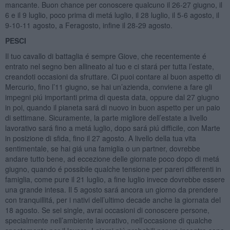
mancante. Buon chance per conoscere qualcuno il 26-27 giugno, il
6 e il 9 luglio, poco prima di metá luglio, il 28 luglio, il 5-6 agosto, il
9-10-11 agosto, a Feragosto, infine il 28-29 agosto.
PESCI
Il tuo cavallo di battaglia é sempre Giove, che recentemente é
entrato nel segno ben allineato al tuo e ci stará per tutta l’estate,
creandoti occasioni da sfruttare. Ci puoi contare al buon aspetto di
Mercurio, fino l’11 giugno, se hai un’azienda, conviene a fare gli
impegni piú importanti prima di questa data, oppure dal 27 giugno
in poi, quando il pianeta sará di nuovo in buon aspetto per un paio
di settimane. Sicuramente, la parte migliore dell’estate a livello
lavorativo sará fino a metá luglio, dopo sará piú difficile, con Marte
in posizione di sfida, fino il 27 agosto. A livello della tua vita
sentimentale, se hai giá una famiglia o un partner, dovrebbe
andare tutto bene, ad eccezione delle giornate poco dopo di metá
giugno, quando é possibile qualche tensione per pareri differenti in
famiglia, come pure il 21 luglio, a fine luglio invece dovrebbe essere
una grande intesa. Il 5 agosto sará ancora un giorno da prendere
con tranquillitá, per i nativi dell’ultimo decade anche la giornata del
18 agosto. Se sei single, avrai occasioni di conoscere persone,
specialmente nell’ambiente lavorativo, nell’occasione di qualche