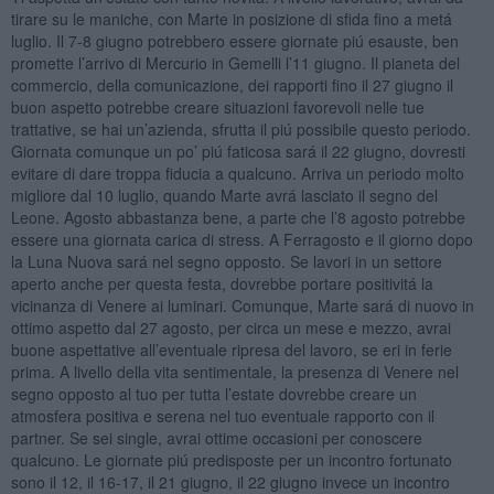
tirare su le maniche, con Marte in posizione di sfida fino a metá
luglio. Il 7-8 giugno potrebbero essere giornate piú esauste, ben
promette l’arrivo di Mercurio in Gemelli l’11 giugno. Il pianeta del
commercio, della comunicazione, dei rapporti fino il 27 giugno il
buon aspetto potrebbe creare situazioni favorevoli nelle tue
trattative, se hai un’azienda, sfrutta il piú possibile questo periodo.
Giornata comunque un po’ piú faticosa sará il 22 giugno, dovresti
evitare di dare troppa fiducia a qualcuno. Arriva un periodo molto
migliore dal 10 luglio, quando Marte avrá lasciato il segno del
Leone. Agosto abbastanza bene, a parte che l’8 agosto potrebbe
essere una giornata carica di stress. A Ferragosto e il giorno dopo
la Luna Nuova sará nel segno opposto. Se lavori in un settore
aperto anche per questa festa, dovrebbe portare positivitá la
vicinanza di Venere ai luminari. Comunque, Marte sará di nuovo in
ottimo aspetto dal 27 agosto, per circa un mese e mezzo, avrai
buone aspettative all’eventuale ripresa del lavoro, se eri in ferie
prima. A livello della vita sentimentale, la presenza di Venere nel
segno opposto al tuo per tutta l’estate dovrebbe creare un
atmosfera positiva e serena nel tuo eventuale rapporto con il
partner. Se sei single, avrai ottime occasioni per conoscere
qualcuno. Le giornate piú predisposte per un incontro fortunato
sono il 12, il 16-17, il 21 giugno, il 22 giugno invece un incontro