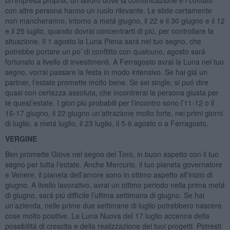
con altre persona hanno un ruolo rilevante. Le sfide certamente
non mancheranno, intorno a metá giugno, il 22 e il 30 giugno e il 12
e il 25 luglio, quando dovrai concentrarti di piú, per controllare la
situazione. Il 1 agosto la Luna Piena sará nel tuo segno, che
potrebbe portare un po’ di conflitto con qualcuno, agosto sará
fortunato a livello di investimenti. A Ferragosto avrai la Luna nel tuo
segno, vorrai passare la festa in modo intensivo. Se hai giá un
partner, l’estate promette molto bene. Se sei single, si puó dire
quasi con certezza assoluta, che incontrerai la persona giusta per
te quest’estate. I giori piú probabili per l’incontro sono l’11-12 o il
16-17 giugno, il 22 giugno un’attrazione molto forte, nei primi giorni
di luglio, a metá luglio, il 23 luglio, il 5-6 agosto o a Ferragosto.
VERGINE
Ben promette Giove nel segno del Toro, in buon aspetto con il tuo
segno per tutta l’estate. Anche Mercurio, il tuo pianeta governatore
e Venere, il pianeta dell’amore sono in ottimo aspetto all’inizio di
giugno. A livello lavorativo, avrai un ottimo periodo nella prima metá
di giugno, sará piú difficile l’ultima settimana di giugno. Se hai
un’azienda, nelle prime due settimane di luglio potrebbero nascere
cose molto positive. La Luna Nuova del 17 luglio accenna della
possibilitá di crescita e della realizzazione dei tuoi progetti. Potresti