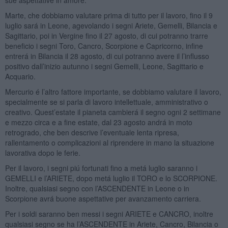
Marte, che dobbiamo valutare prima di tutto per il lavoro, fino il 9
luglio sará in Leone, agevolando i segni Ariete, Gemelli, Bilancia e
Sagittario, poi in Vergine fino il 27 agosto, di cui potranno trarre
beneficio i segni Toro, Cancro, Scorpione e Capricorno, infine
entrerá in Bilancia il 28 agosto, di cui potranno avere il l’influsso
positivo dall’inizio autunno i segni Gemelli, Leone, Sagittario e
Acquario.
Mercurio é l’altro fattore importante, se dobbiamo valutare il lavoro,
specialmente se si parla di lavoro intellettuale, amministrativo o
creativo. Quest’estate il pianeta cambierá il segno ogni 2 settimane
e mezzo circa e a fine estate, dal 23 agosto andrá in moto
retrogrado, che ben descrive l’eventuale lenta ripresa,
rallentamento o complicazioni al riprendere in mano la situazione
lavorativa dopo le ferie.
Per il lavoro, i segni piú fortunati fino a metá luglio saranno i
GEMELLI e l’ARIETE, dopo metá luglio il TORO e lo SCORPIONE.
Inoltre, qualsiasi segno con l’ASCENDENTE in Leone o in
Scorpione avrá buone aspettative per avanzamento carriera.
Per i soldi saranno ben messi i segni ARIETE e CANCRO, inoltre
qualsiasi segno se ha l’ASCENDENTE in Ariete, Cancro, Bilancia o