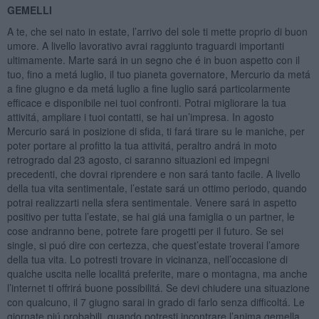
GEMELLI
A te, che sei nato in estate, l’arrivo del sole ti mette proprio di buon
umore. A livello lavorativo avrai raggiunto traguardi importanti
ultimamente. Marte sará in un segno che é in buon aspetto con il
tuo, fino a metá luglio, il tuo pianeta governatore, Mercurio da metá
a fine giugno e da metá luglio a fine luglio sará particolarmente
efficace e disponibile nei tuoi confronti. Potrai migliorare la tua
attivitá, ampliare i tuoi contatti, se hai un’impresa. In agosto
Mercurio sará in posizione di sfida, ti fará tirare su le maniche, per
poter portare al profitto la tua attivitá, peraltro andrá in moto
retrogrado dal 23 agosto, ci saranno situazioni ed impegni
precedenti, che dovrai riprendere e non sará tanto facile. A livello
della tua vita sentimentale, l’estate sará un ottimo periodo, quando
potrai realizzarti nella sfera sentimentale. Venere sará in aspetto
positivo per tutta l’estate, se hai giá una famiglia o un partner, le
cose andranno bene, potrete fare progetti per il futuro. Se sei
single, si puó dire con certezza, che quest’estate troverai l’amore
della tua vita. Lo potresti trovare in vicinanza, nell’occasione di
qualche uscita nelle localitá preferite, mare o montagna, ma anche
l’internet ti offrirá buone possibilitá. Se devi chiudere una situazione
con qualcuno, il 7 giugno sarai in grado di farlo senza difficoltá. Le
giornate piú probabili, quando potresti incontrare l’anima gemella,