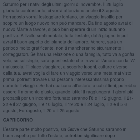
Saturno per i nativi degli ultimi giorni di novembre. Il 28 luglio
giornata contrastante, ci vorrá attenzione anche il 3 agosto.
Ferragosto vorrai festeggiare lontano, un viaggio insolito per
scopire un luogo nuovo non puó mancare. Da fine agosto avrai di
nuovo Marte a favore, si puó ben sperare di un inizio autunno
positivo. A livello sentimentale, tutta l’estate, dal 5 giugno in poi
avrai il buon aspetto del pianeta dell’amore, Venere, sará un
periodo molto gratificante, non ti mancheranno sicuramente i
corteggiatori. Se hai una relazione o una famiglia, tutto va a gonfia
vele, se sei single, sará quest’estate che troverai l’Amore con la “A”
maiuscola. Ti piace viaggiare, a scoprire luoghi, culture diverse
dalla tua, avrai voglia di fare un viaggio verso una meta mai visto
prima, potresti trovare una persona interessantissima proprio
durante il viaggio. Se hai qualcuno all’estero, a cui ci tieni, potrebbe
essere il momento giusto, quando lui/lei ti raggiungerá. I giorni piú
probabili per un incontro fortunato saranno l’8 e il 12 giugno, il 21-
22 e il 27 giugno, il 9-10 luglio, il 19-20 e il 24 luglio, il 2 e il 5-6
agosto, Ferragosto, il 20 e il 25 agosto.
CAPRICORNO
L’estate parte molto positivo, sia Giove che Saturno saranno in
buon aspetto per tutto l’estate, potrebbe significare dopo