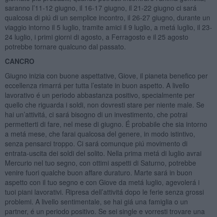
saranno l’11-12 giugno, il 16-17 giugno, il 21-22 giugno ci sará
qualcosa di piú di un semplice incontro, il 26-27 giugno, durante un
viaggio intorno il 5 luglio, tramite amici il 9 luglio, a metá luglio, il 23-
24 luglio, i primi giorni di agosto, a Ferragosto e il 25 agosto
potrebbe tornare qualcuno dal passato.
CANCRO
Giugno inizia con buone aspettative, Giove, il pianeta benefico per
eccellenza rimarrá per tutta l’estate in buon aspetto. A livello
lavorativo é un periodo abbastanza positivo, specialmente per
quello che riguarda i soldi, non dovresti stare per niente male. Se
hai un’attivitá, ci sará bisogno di un investimento, che potrai
permetterti di fare, nel mese di giugno. É probabile che sia intorno
a metá mese, che farai qualcosa del genere, in modo istintivo,
senza pensarci troppo. Ci sará comunque piú movimento di
entrata-uscita dei soldi del solito. Nella prima metá di luglio avrai
Mercurio nel tuo segno, con ottimi aspetti di Saturno, potrebbe
venire fuori qualche buon affare duraturo. Marte sará in buon
aspetto con il tuo segno e con Giove da metá luglio, agevolerá i
tuoi piani lavorativi. Ripresa dell’attivitá dopo le ferie senza grossi
problemi. A livello sentimentale, se hai giá una famiglia o un
partner, é un periodo positivo. Se sei single e vorresti trovare una