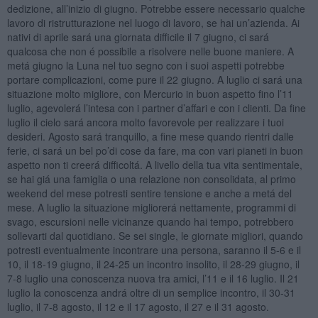
dedizione, all’inizio di giugno. Potrebbe essere necessario qualche
lavoro di ristrutturazione nel luogo di lavoro, se hai un’azienda. Ai
nativi di aprile sará una giornata difficile il 7 giugno, ci sará
qualcosa che non é possibile a risolvere nelle buone maniere. A
metá giugno la Luna nel tuo segno con i suoi aspetti potrebbe
portare complicazioni, come pure il 22 giugno. A luglio ci sará una
situazione molto migliore, con Mercurio in buon aspetto fino l’11
luglio, agevolerá l’intesa con i partner d’affari e con i clienti. Da fine
luglio il cielo sará ancora molto favorevole per realizzare i tuoi
desideri. Agosto sará tranquillo, a fine mese quando rientri dalle
ferie, ci sará un bel po’di cose da fare, ma con vari pianeti in buon
aspetto non ti creerá difficoltá. A livello della tua vita sentimentale,
se hai giá una famiglia o una relazione non consolidata, al primo
weekend del mese potresti sentire tensione e anche a metá del
mese. A luglio la situazione migliorerá nettamente, programmi di
svago, escursioni nelle vicinanze quando hai tempo, potrebbero
sollevarti dal quotidiano. Se sei single, le giornate migliori, quando
potresti eventualmente incontrare una persona, saranno il 5-6 e il
10, il 18-19 giugno, il 24-25 un incontro insolito, il 28-29 giugno, il
7-8 luglio una conoscenza nuova tra amici, l’11 e il 16 luglio. Il 21
luglio la conoscenza andrá oltre di un semplice incontro, il 30-31
luglio, il 7-8 agosto, il 12 e il 17 agosto, il 27 e il 31 agosto.