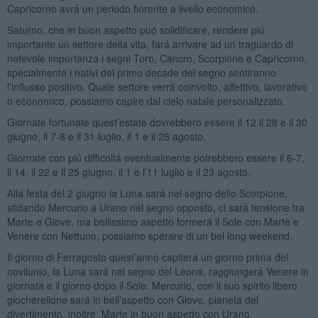
Capricorno avrá un periodo fiorente a livello economico.
Saturno, che in buon aspetto puó solidificare, rendere piú
importante un settore della vita, fará arrivare ad un traguardo di
notevole importanza i segni Toro, Cancro, Scorpione e Capricorno,
specialmente i nativi del primo decade del segno sentiranno
l’influsso positivo. Quale settore verrá coinvolto, affettivo, lavorativo
o economico, possiamo capire dal cielo natale personalizzato.
Giornate fortunate quest’estate dovrebbero essere il 12 il 28 e il 30
giugno, il 7-8 e il 31 luglio, il 1 e il 28 agosto.
Giornate con piú difficoltá eventualmente potrebbero essere il 6-7,
il 14, il 22 e il 25 giugno, il 1 e l’11 luglio e il 23 agosto.
Alla festa del 2 giugno la Luna sará nel segno dello Scorpione,
sfidando Mercurio a Urano nel segno opposto, ci sará tensione tra
Marte e Giove, ma bellissimo aspetto formerá il Sole con Marte e
Venere con Nettuno, possiamo sperare di un bel long weekend.
Il giorno di Ferragosto quest’anno capiterá un giorno prima del
novilunio, la Luna sará nel segno del Leone, raggiungerá Venere in
giornata e il giorno dopo il Sole. Mercurio, con il suo spirito libero
giocherellone sará in bell’aspetto con Giove, pianeta del
divertimento, inoltre, Marte in buon aspetto con Urano,