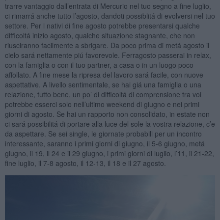
trarre vantaggio dall’entrata di Mercurio nel tuo segno a fine luglio,
ci rimarrá anche tutto l’agosto, dandoti possiblitá di evolversi nel tuo
settore. Per i nativi di fine agosto potrebbe presentarsi qualche
difficoltá inizio agosto, qualche situazione stagnante, che non
riusciranno facilmente a sbrigare. Da poco prima di metá agosto il
cielo sará nettamente piú favorevole. Ferragosto passerai in relax,
con la famiglia o con il tuo partner, a casa o in un luogo poco
affollato. A fine mese la ripresa del lavoro sará facile, con nuove
aspettative. A livello sentimentale, se hai giá una famiglia o una
relazione, tutto bene, un po’ di difficoltá di comprensione tra voi
potrebbe esserci solo nell’ultimo weekend di giugno e nei primi
giorni di agosto. Se hai un rapporto non consolidato, in estate non
ci sará possibilitá di portare alla luce del sole la vostra relazione, c’e
da aspettare. Se sei single, le giornate probabili per un incontro
interessante, saranno i primi giorni di giugno, il 5-6 giugno, metá
giugno, il 19, il 24 e il 29 giugno, i primi giorni di luglio, l’11, il 21-22,
fine luglio, il 7-8 agosto, il 12-13, il 18 e il 27 agosto.