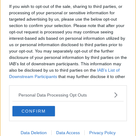
molto bene, con i tuoi cari o con le tue amicizie, senza andare
If you wish to opt-out of the sale, sharing to third parties, or
troppo lontano. A livello della vita sentimentale, per il lungo
processing of your personal or sensitive information for
passaggio di Venere in Leone per tutta l’estate ci sará armonia e
targeted advertising by us, please use the below opt-out
benessere con il tuo partner e in famiglia. Eventuali progetti
section to confirm your selection. Please note that after your
possono essere realizzati con facilitá. Se sei single, sarai
opt-out request is processed you may continue seeing
comunque piú socievole del solito, uscirai di piú con i tuoi amici. Se
interest-based ads based on personal information utilized by
cerchi l’anima gemella, puoi stare certo, che troverai la persona
giusta. Le giornate piú probabili che esso accada, saranno l’8, il 12,
us or personal information disclosed to third parties prior to
il 16, il 21-22 giugno, il 5-6 luglio, metá luglio, i primi giorni di
your opt-out. You may separately opt-out of the further
agosto, Ferragosto e il 20 agosto.
disclosure of your personal information by third parties on the
IAB’s list of downstream participants. This information may
SCORPIONE
also be disclosed by us to third parties on the
IAB’s List of
Il mese di giugno parte con aspettative positive, i buoni aspetti di
Downstream Participants
that may further disclose it to other
Saturno per tutta l’estate e di Marte dal 10 luglio in poi, dovrebbero
third parties.
essere le tue carte vincenti. Alla festa del 2 giugno ci potrebbe
essere un po’ di tensione, che potresti percepire con il contatto con
Personal Data Processing Opt Outs
gli altri, c’e possibilitádi litigio. Nel tuo lavoro ti ci vorrá molta
dedizione e sacrificio, giugno sará un periodo piú stressante del
CONFIRM
solito. Specialmente i nativi di ottobre potrebbero risentire il transito
dei pianeti il 7 giugno e perdere le staffe. Dopo metá giugno sará
un po’ meglio la situazione, ma sarai troppo carico di impegni sia
lavorativi che famigliari, che potrebbero andare in contrasto. Da
Data Deletion
Data Access
Privacy Policy