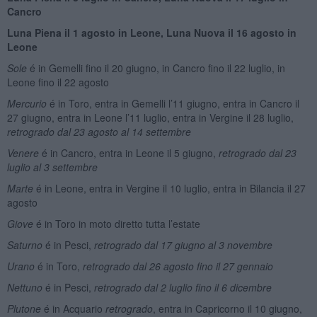
Cancro
Luna Piena il 1 agosto in Leone, Luna Nuova il 16 agosto in
Leone
Sole
é in Gemelli fino il 20 giugno, in Cancro fino il 22 luglio, in
Leone fino il 22 agosto
Mercurio
é in Toro, entra in Gemelli l’11 giugno, entra in Cancro il
27 giugno, entra in Leone l’11 luglio, entra in Vergine il 28 luglio,
retrogrado dal 23 agosto al 14 settembre
Venere
é in Cancro, entra in Leone il 5 giugno,
retrogrado dal 23
luglio al 3 settembre
Marte
é in Leone, entra in Vergine il 10 luglio, entra in Bilancia il 27
agosto
Giove
é in Toro in moto diretto tutta l’estate
Saturno
é in Pesci,
retrogrado dal 17 giugno al 3 novembre
Urano
é in Toro,
retrogrado dal 2
6 agosto fino il 27 gennaio
Nettuno
é in Pesci,
retrogrado dal 2 luglio fino il 6 dicembre
Plutone
é in Acquario
retrogrado
, entra in Capricorno il 10 giugno,