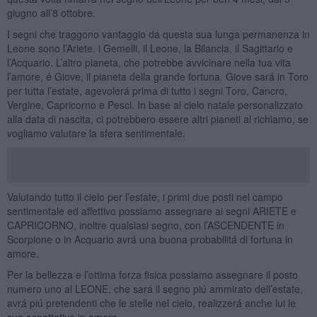
giugno all’8 ottobre.
I segni che traggono vantaggio da questa sua lunga permanenza in
Leone sono l’Ariete, i Gemelli, il Leone, la Bilancia, il Sagittario e
l’Acquario. L’altro pianeta, che potrebbe avvicinare nella tua vita
l’amore, é Giove, il pianeta della grande fortuna. Giove sará in Toro
per tutta l’estate, agevolerá prima di tutto i segni Toro, Cancro,
Vergine, Capricorno e Pesci. In base al cielo natale personalizzato
alla data di nascita, ci potrebbero essere altri pianeti al richiamo, se
vogliamo valutare la sfera sentimentale.
Valutando tutto il cielo per l’estate, i primi due posti nel campo
sentimentale ed affettivo possiamo assegnare ai segni ARIETE e
CAPRICORNO, inoltre qualsiasi segno, con l’ASCENDENTE in
Scorpione o in Acquario avrá una buona probabilitá di fortuna in
amore.
Per la bellezza e l’ottima forza fisica possiamo assegnare il posto
numero uno al LEONE, che sará il segno piú ammirato dell’estate,
avrá piú pretendenti che le stelle nel cielo, realizzerá anche lui le
sue aspettative in amore.