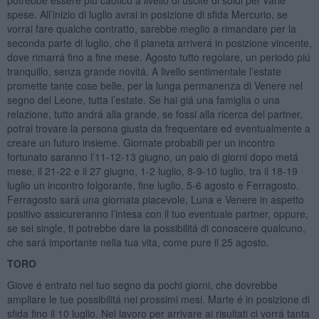
spese. All’inizio di luglio avrai in posizione di sfida Mercurio, se
vorrai fare qualche contratto, sarebbe meglio a rimandare per la
seconda parte di luglio, che il pianeta arriverá in posizione vincente,
dove rimarrá fino a fine mese. Agosto tutto regolare, un periodo piú
tranquillo, senza grande novitá. A livello sentimentale l’estate
promette tante cose belle, per la lunga permanenza di Venere nel
segno del Leone, tutta l’estate. Se hai giá una famiglia o una
relazione, tutto andrá alla grande, se fossi alla ricerca del partner,
potrai trovare la persona giusta da frequentare ed eventualmente a
creare un futuro insieme. Giornate probabili per un incontro
fortunato saranno l’11-12-13 giugno, un paio di giorni dopo metá
mese, il 21-22 e il 27 giugno, 1-2 luglio, 8-9-10 luglio, tra il 18-19
luglio un incontro folgorante, fine luglio, 5-6 agosto e Ferragosto.
Ferragosto sará una giornata piacevole, Luna e Venere in aspetto
positivo assicureranno l’intesa con il tuo eventuale partner, oppure,
se sei single, ti potrebbe dare la possibilitá di conoscere qualcuno,
che sará importante nella tua vita, come pure il 25 agosto.
TORO
Giove é entrato nel tuo segno da pochi giorni, che dovrebbe
ampliare le tue possibilitá nei prossimi mesi. Marte é in posizione di
sfida fino il 10 luglio. Nel lavoro per arrivare ai risultati ci vorrá tanta