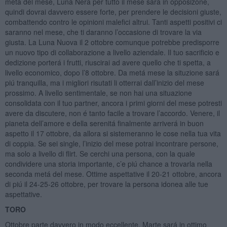
metá del mese, Luna Nera per tutto il mese sará in opposizone,
quindi dovrai davvero essere forte, per prendere le decisioni giuste,
combattendo contro le opinioni malefici altrui. Tanti aspetti positivi ci
saranno nel mese, che ti daranno l’occasione di trovare la via
giusta. La Luna Nuova il 2 ottobre comunque potrebbe predisporre
un nuovo tipo di collaborazione a livello aziendale. Il tuo sacrificio e
dedizione porterá i frutti, riuscirai ad avere quello che ti spetta, a
livello economico, dopo l’8 ottobre. Da metá mese la situzione sará
piú tranquilla, ma i migliori risutati li otterrai dall’inizio del mese
prossimo. A livello sentimentale, se non hai una situazione
consolidata con il tuo partner, ancora i primi giorni del mese potresti
avere da discutere, non é tanto facile a trovare l’accordo. Venere, il
pianeta dell’amore e della serenitá finalmente arriverá in buon
aspetto il 17 ottobre, da allora si sistemeranno le cose nella tua vita
di coppia. Se sei single, l’inizio del mese potrai incontrare persone,
ma solo a livello di flirt. Se cerchi una persona, con la quale
condividere una storia importante, c’e piú chance a trovarla nella
seconda metá del mese. Ottime aspettative il 20-21 ottobre, ancora
di piú il 24-25-26 ottobre, per trovare la persona idonea alle tue
aspettative.
TORO
Ottobre parte davvero in modo eccellente, Marte sará in ottimo