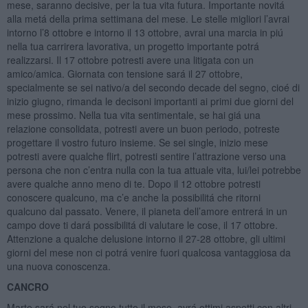
mese, saranno decisive, per la tua vita futura. Importante novitá
alla metá della prima settimana del mese. Le stelle migliori l’avrai
intorno l’8 ottobre e intorno il 13 ottobre, avrai una marcia in piú
nella tua carrirera lavorativa, un progetto importante potrá
realizzarsi. Il 17 ottobre potresti avere una litigata con un
amico/amica. Giornata con tensione sará il 27 ottobre,
specialmente se sei nativo/a del secondo decade del segno, cioé di
inizio giugno, rimanda le decisoni importanti ai primi due giorni del
mese prossimo. Nella tua vita sentimentale, se hai giá una
relazione consolidata, potresti avere un buon periodo, potreste
progettare il vostro futuro insieme. Se sei single, inizio mese
potresti avere qualche flirt, potresti sentire l’attrazione verso una
persona che non c’entra nulla con la tua attuale vita, lui/lei potrebbe
avere qualche anno meno di te. Dopo il 12 ottobre potresti
conoscere qualcuno, ma c’e anche la possibilitá che ritorni
qualcuno dal passato. Venere, il pianeta dell’amore entrerá in un
campo dove ti dará possibilitá di valutare le cose, il 17 ottobre.
Attenzione a qualche delusione intorno il 27-28 ottobre, gli ultimi
giorni del mese non ci potrá venire fuori qualcosa vantaggiosa da
una nuova conoscenza.
CANCRO
Marte sará nel tuo segno tutto il mese, avrá ottimi aspetti con altri