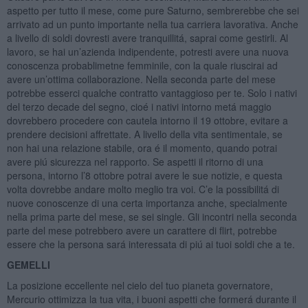
aspetto per tutto il mese, come pure Saturno, sembrerebbe che sei
arrivato ad un punto importante nella tua carriera lavorativa. Anche
a livello di soldi dovresti avere tranquillitá, saprai come gestirli. Al
lavoro, se hai un’azienda indipendente, potresti avere una nuova
conoscenza probablimetne femminile, con la quale riuscirai ad
avere un’ottima collaborazione. Nella seconda parte del mese
potrebbe esserci qualche contratto vantaggioso per te. Solo i nativi
del terzo decade del segno, cioé i nativi intorno metá maggio
dovrebbero procedere con cautela intorno il 19 ottobre, evitare a
prendere decisioni affrettate. A livello della vita sentimentale, se
non hai una relazione stabile, ora é il momento, quando potrai
avere piú sicurezza nel rapporto. Se aspetti il ritorno di una
persona, intorno l’8 ottobre potrai avere le sue notizie, e questa
volta dovrebbe andare molto meglio tra voi. C’e la possibilitá di
nuove conoscenze di una certa importanza anche, specialmente
nella prima parte del mese, se sei single. Gli incontri nella seconda
parte del mese potrebbero avere un carattere di flirt, potrebbe
essere che la persona sará interessata di piú ai tuoi soldi che a te.
GEMELLI
La posizione eccellente nel cielo del tuo pianeta governatore,
Mercurio ottimizza la tua vita, i buoni aspetti che formerá durante il