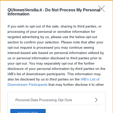
dovrebbe andare tutto bene, al lato economico sei favorito dalle
stelle. Periodo buono per concludere qualche affare importante
QUInewsVersilia.it -
Do Not Process My Personal
l’avrai poco prima della metá del mese. Ci vorrá attenzione
Information
particolare il 17 ottobre, che potresti avere una discussione con
qualcuno, con un socio o con il partner, dalla quale sará difficile ad
If you wish to opt-out of the sale, sharing to third parties, or
uscire illeso. Situazione piú tranquilla verso la fine del mese. A
processing of your personal or sensitive information for
livello della tua vita sentimentale, se hai giá una famiglia o una
relazione, tutto procede bene, a parte la giornata della Luna Piena
targeted advertising by us, please use the below opt-out
del 17 ottobre con la Luna nel segno opposto al tuo, che potrebbe
section to confirm your selection. Please note that after your
portare un po’ di tensione. Se sei single, potresti conoscere
opt-out request is processed you may continue seeing
qualcuno che lavora nel settore inerente ai soldi, quindi un/a broker
interest-based ads based on personal information utilized by
oppure andando in banca per fare una semplice operazione, nella
us or personal information disclosed to third parties prior to
prima parte del mese. Dal 17 ottobre Venere entrerá nel segno
your opt-out. You may separately opt-out of the further
amico del Sagittario, dal 20 ottobre avrai piú chance, per incontrare
disclosure of your personal information by third parties on the
una persona interessante.
IAB’s list of downstream participants. This information may
also be disclosed by us to third parties on the
IAB’s List of
SCORPIONE
Downstream Participants
that may further disclose it to other
Sei il segno favorito dello zodiaco nel mese di ottobre. Non soltanto
third parties.
perché si sta avvicinando il tuo compleanno, ma per la presenza di
Venere nel tuo segno nella prima metá del mese, che ti regala il
Personal Data Processing Opt Outs
fascino, e per Marte e Saturno, che saranno in ottimo aspetto per
tutto il mese. Veramente ora sei tu a dettare le regole agli altri, che
avranno una buona percezione della tua persona. Quindi anche se