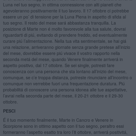
Luna nel tuo segno, in ottima connessione con alti pianeti che
agevoleranno positivamente il tuo lavoro. Il 17 ottobre ci potrebbe
essere un po’ di tensione per la Luna Piena in aspetto di sfida al
tuo segno. Il resto del mese sará abbastanza tranquilla. La
posizione di Marte non é molto favorevole alla tua salute, dovrai
riguardarti di piú, evitando di prendere freddo, ed eventualmente
curare piú l’alimentazione. Nella tua vita sentimentale, se hai giá
una relazione, arriveranno giornate senza grande pretese all’inizio
del mese, dovrebbe essere piú vivace il vostro rapporto nella
seconda metá del mese, quando Venere finalmente arriverá in
aspetto positivo, dal 17 ottobre. Se sei single, potresti fare
conoscenza con una persona che sta lontano all’inizio del mese,
comunque, se c’e troppa distanza, potreste rinunciare all’incontro o
comunque non verrebbe fuori una frequentazione duratura. Piú
probabilitá di conoscere una persona idonea alle tue aspettative,
l’avrai nella seconda parte del mese, il 20-21 ottobre e il 29-30
ottobre.
PESCI
É il tuo momento finalmente, Marte in Cancro e Venere in
Scorpione sono in ottimo aspetto con il tuo segno, peraltro essi
formeranno l’aspetto esatto tra loro l’8 ottobre, arriverá positivitá,