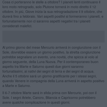
Cosa ci porteranno le stelle a ottobre? I pianeti lenti continuano il
loro moto retrogrado, solo Plutone tornerá in moto diretto il 12
ottobre. In piú, Giove inizia la sua retrogradazione il 9 ottobre, che
durerá fino a febbraio. Vari aspetti positivi si formeranno i pianeti, e
fortunatamente non ci saranno aspetti negativi tra i pianeti
considerati malefici.
Al primo giorno del mese Mercurio arriverá in congiunzione con il
Sole, dovrebbe essere un giorno positivo, la stretta congiunzione
potrebbe segnalare un evento, una novitá, che spicca al volo al
giorno seguente, della Luna Nuova. Per il contemporaneo buon
aspetto tra Marte e Saturno questi due giorni saranno
fortunatissimi, ai nativi dei segni di terra e dei segni di acqua.
Anche il 5 ottobre sará un giorno gratificante per i stessi segni,
quando Venere in compagnia della Luna arriverá in aspetto positivo
a Marte e Saturno.
Il 6-7 ottobre Marte sará in sfida prima con Mercurio, poi con il
Sole. I segni Ariete, Cancro, Bilancia e Capricorno potrebbero
avere qualche complicazione in questi giorni.