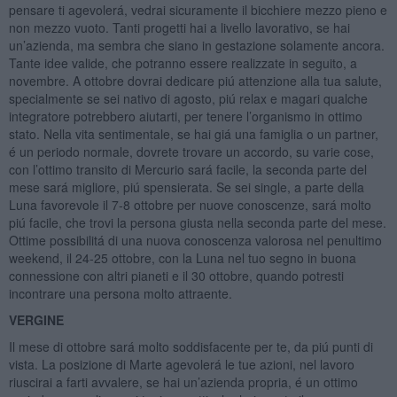
pensare ti agevolerá, vedrai sicuramente il bicchiere mezzo pieno e
non mezzo vuoto. Tanti progetti hai a livello lavorativo, se hai
un’azienda, ma sembra che siano in gestazione solamente ancora.
Tante idee valide, che potranno essere realizzate in seguito, a
novembre. A ottobre dovrai dedicare piú attenzione alla tua salute,
specialmente se sei nativo di agosto, piú relax e magari qualche
integratore potrebbero aiutarti, per tenere l’organismo in ottimo
stato. Nella vita sentimentale, se hai giá una famiglia o un partner,
é un periodo normale, dovrete trovare un accordo, su varie cose,
con l’ottimo transito di Mercurio sará facile, la seconda parte del
mese sará migliore, piú spensierata. Se sei single, a parte della
Luna favorevole il 7-8 ottobre per nuove conoscenze, sará molto
piú facile, che trovi la persona giusta nella seconda parte del mese.
Ottime possibilitá di una nuova conoscenza valorosa nel penultimo
weekend, il 24-25 ottobre, con la Luna nel tuo segno in buona
connessione con altri pianeti e il 30 ottobre, quando potresti
incontrare una persona molto attraente.
VERGINE
Il mese di ottobre sará molto soddisfacente per te, da piú punti di
vista. La posizione di Marte agevolerá le tue azioni, nel lavoro
riuscirai a farti avvalere, se hai un’azienda propria, é un ottimo