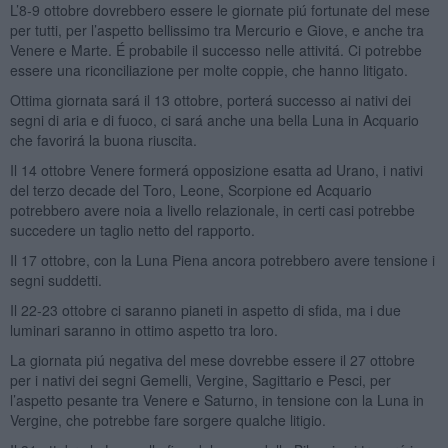
L’8-9 ottobre dovrebbero essere le giornate piú fortunate del mese
per tutti, per l’aspetto bellissimo tra Mercurio e Giove, e anche tra
Venere e Marte. É probabile il successo nelle attivitá. Ci potrebbe
essere una riconciliazione per molte coppie, che hanno litigato.
Ottima giornata sará il 13 ottobre, porterá successo ai nativi dei
segni di aria e di fuoco, ci sará anche una bella Luna in Acquario
che favorirá la buona riuscita.
Il 14 ottobre Venere formerá opposizione esatta ad Urano, i nativi
del terzo decade del Toro, Leone, Scorpione ed Acquario
potrebbero avere noia a livello relazionale, in certi casi potrebbe
succedere un taglio netto del rapporto.
Il 17 ottobre, con la Luna Piena ancora potrebbero avere tensione i
segni suddetti.
Il 22-23 ottobre ci saranno pianeti in aspetto di sfida, ma i due
luminari saranno in ottimo aspetto tra loro.
La giornata piú negativa del mese dovrebbe essere il 27 ottobre
per i nativi dei segni Gemelli, Vergine, Sagittario e Pesci, per
l’aspetto pesante tra Venere e Saturno, in tensione con la Luna in
Vergine, che potrebbe fare sorgere qualche litigio.