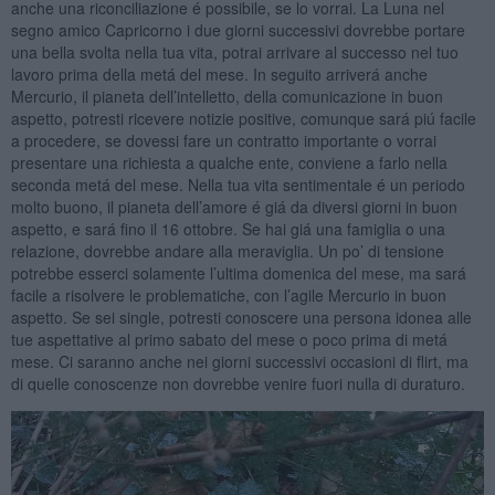
anche una riconciliazione é possibile, se lo vorrai. La Luna nel
segno amico Capricorno i due giorni successivi dovrebbe portare
una bella svolta nella tua vita, potrai arrivare al successo nel tuo
lavoro prima della metá del mese. In seguito arriverá anche
Mercurio, il pianeta dell’intelletto, della comunicazione in buon
aspetto, potresti ricevere notizie positive, comunque sará piú facile
a procedere, se dovessi fare un contratto importante o vorrai
presentare una richiesta a qualche ente, conviene a farlo nella
seconda metá del mese. Nella tua vita sentimentale é un periodo
molto buono, il pianeta dell’amore é giá da diversi giorni in buon
aspetto, e sará fino il 16 ottobre. Se hai giá una famiglia o una
relazione, dovrebbe andare alla meraviglia. Un po’ di tensione
potrebbe esserci solamente l’ultima domenica del mese, ma sará
facile a risolvere le problematiche, con l’agile Mercurio in buon
aspetto. Se sei single, potresti conoscere una persona idonea alle
tue aspettative al primo sabato del mese o poco prima di metá
mese. Ci saranno anche nei giorni successivi occasioni di flirt, ma
di quelle conoscenze non dovrebbe venire fuori nulla di duraturo.