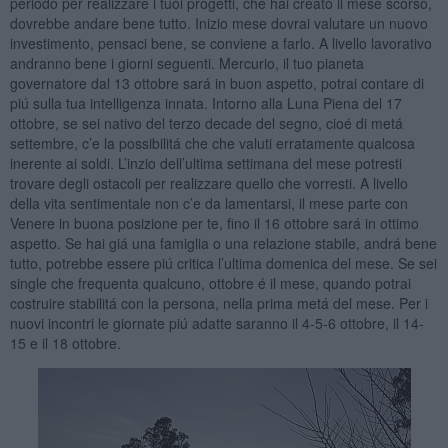
periodo per realizzare i tuoi progetti, che hai creato il mese scorso,
dovrebbe andare bene tutto. Inizio mese dovrai valutare un nuovo
investimento, pensaci bene, se conviene a farlo. A livello lavorativo
andranno bene i giorni seguenti. Mercurio, il tuo pianeta
governatore dal 13 ottobre sará in buon aspetto, potrai contare di
piú sulla tua intelligenza innata. Intorno alla Luna Piena del 17
ottobre, se sei nativo del terzo decade del segno, cioé di metá
settembre, c’e la possibilitá che che valuti erratamente qualcosa
inerente ai soldi. L’inzio dell’ultima settimana del mese potresti
trovare degli ostacoli per realizzare quello che vorresti. A livello
della vita sentimentale non c’e da lamentarsi, il mese parte con
Venere in buona posizione per te, fino il 16 ottobre sará in ottimo
aspetto. Se hai giá una famiglia o una relazione stabile, andrá bene
tutto, potrebbe essere piú critica l’ultima domenica del mese. Se sei
single che frequenta qualcuno, ottobre é il mese, quando potrai
costruire stabilitá con la persona, nella prima metá del mese. Per i
nuovi incontri le giornate piú adatte saranno il 4-5-6 ottobre, il 14-
15 e il 18 ottobre.