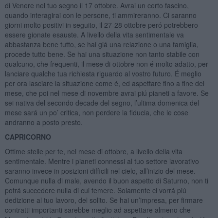
di Venere nel tuo segno il 17 ottobre. Avrai un certo fascino,
quando interagirai con le persone, ti ammireranno. Ci saranno
giorni molto positivi in seguito, il 27-28 ottobre peró potrebbero
essere gionate esauste. A livello della vita sentimentale va
abbastanza bene tutto, se hai giá una relazione o una famiglia,
procede tutto bene. Se hai una situazione non tanto stabile con
qualcuno, che frequenti, il mese di ottobre non é molto adatto, per
lanciare qualche tua richiesta riguardo al vostro futuro. É meglio
per ora lasciare la situazione come é, ed aspettare fino a fine del
mese, che poi nel mese di novembre avrai piú pianeti a favore. Se
sei nativa del secondo decade del segno, l’ultima domenica del
mese sará un po’ critica, non perdere la fiducia, che le cose
andranno a posto presto.
CAPRICORNO
Ottime stelle per te, nel mese di ottobre, a livello della vita
sentimentale. Mentre i pianeti connessi al tuo settore lavorativo
saranno invece in posizioni difficili nel cielo, all’inizio del mese.
Comunque nulla di male, avendo il buon aspetto di Saturno, non ti
potrá succedere nulla di cui temere. Solamente ci vorrá piú
dedizione al tuo lavoro, del solito. Se hai un’impresa, per firmare
contratti importanti sarebbe meglio ad aspettare almeno che