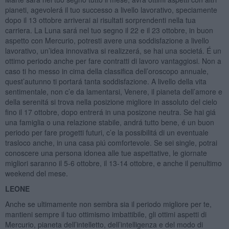
pianeti, agevolerá il tuo successo a livello lavorativo, speciamente
dopo il 13 ottobre arriverai ai risultati sorprendenti nella tua
carriera. La Luna sará nel tuo segno il 22 e il 23 ottobre, in buon
aspetto con Mercurio, potresti avere una soddisfazione a livello
lavorativo, un’idea innovativa si realizzerá, se hai una societá. É un
ottimo periodo anche per fare contratti di lavoro vantaggiosi. Non a
caso ti ho messo in cima della classifica dell’oroscopo annuale,
quest’autunno ti portará tanta soddisfazione. A livello della vita
sentimentale, non c’e da lamentarsi, Venere, il pianeta dell’amore e
della serenitá si trova nella posizione migliore in assoluto del cielo
fino il 17 ottobre, dopo entrerá in una posizone neutra. Se hai giá
una famiglia o una relazione stabile, andrá tutto bene, é un buon
periodo per fare progetti futuri, c’e la possibilitá di un eventuale
trasloco anche, in una casa piú comfortevole. Se sei single, potrai
conoscere una persona idonea alle tue aspettative, le giornate
migliori saranno il 5-6 ottobre, il 13-14 ottobre, e anche il penultimo
weekend del mese.
LEONE
Anche se ultimamente non sembra sia il periodo migliore per te,
mantieni sempre il tuo ottimismo imbattibile, gli ottimi aspetti di
Mercurio, pianeta dell’intelletto, dell’intelligenza e del modo di