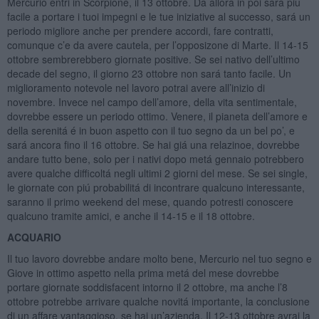
Mercurio entri in Scorpione, il 13 ottobre. Da allora in poi sará piú
facile a portare i tuoi impegni e le tue iniziative al successo, sará un
periodo migliore anche per prendere accordi, fare contratti,
comunque c’e da avere cautela, per l’opposizone di Marte. Il 14-15
ottobre sembrerebbero giornate positive. Se sei nativo dell’ultimo
decade del segno, il giorno 23 ottobre non sará tanto facile. Un
miglioramento notevole nel lavoro potrai avere all’inizio di
novembre. Invece nel campo dell’amore, della vita sentimentale,
dovrebbe essere un periodo ottimo. Venere, il pianeta dell’amore e
della serenitá é in buon aspetto con il tuo segno da un bel po’, e
sará ancora fino il 16 ottobre. Se hai giá una relazinoe, dovrebbe
andare tutto bene, solo per i nativi dopo metá gennaio potrebbero
avere qualche difficoltá negli ultimi 2 giorni del mese. Se sei single,
le giornate con piú probabilitá di incontrare qualcuno interessante,
saranno il primo weekend del mese, quando potresti conoscere
qualcuno tramite amici, e anche il 14-15 e il 18 ottobre.
ACQUARIO
Il tuo lavoro dovrebbe andare molto bene, Mercurio nel tuo segno e
Giove in ottimo aspetto nella prima metá del mese dovrebbe
portare giornate soddisfacent intorno il 2 ottobre, ma anche l’8
ottobre potrebbe arrivare qualche novitá importante, la conclusione
di un affare vantaggioso, se hai un’azienda. Il 12-13 ottobre avrai la