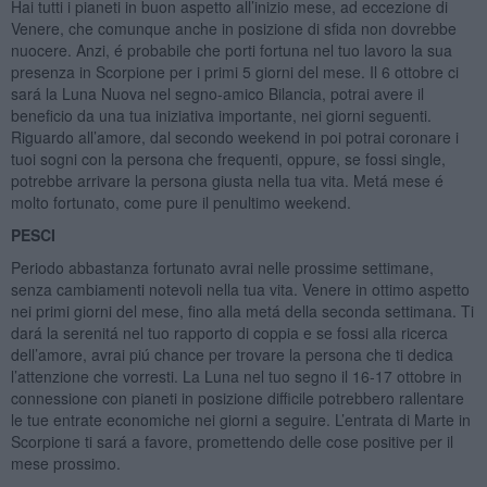
Hai tutti i pianeti in buon aspetto all’inizio mese, ad eccezione di
Venere, che comunque anche in posizione di sfida non dovrebbe
nuocere. Anzi, é probabile che porti fortuna nel tuo lavoro la sua
presenza in Scorpione per i primi 5 giorni del mese. Il 6 ottobre ci
sará la Luna Nuova nel segno-amico Bilancia, potrai avere il
beneficio da una tua iniziativa importante, nei giorni seguenti.
Riguardo all’amore, dal secondo weekend in poi potrai coronare i
tuoi sogni con la persona che frequenti, oppure, se fossi single,
potrebbe arrivare la persona giusta nella tua vita. Metá mese é
molto fortunato, come pure il penultimo weekend.
PESCI
Periodo abbastanza fortunato avrai nelle prossime settimane,
senza cambiamenti notevoli nella tua vita. Venere in ottimo aspetto
nei primi giorni del mese, fino alla metá della seconda settimana. Ti
dará la serenitá nel tuo rapporto di coppia e se fossi alla ricerca
dell’amore, avrai piú chance per trovare la persona che ti dedica
l’attenzione che vorresti. La Luna nel tuo segno il 16-17 ottobre in
connessione con pianeti in posizione difficile potrebbero rallentare
le tue entrate economiche nei giorni a seguire. L’entrata di Marte in
Scorpione ti sará a favore, promettendo delle cose positive per il
mese prossimo.