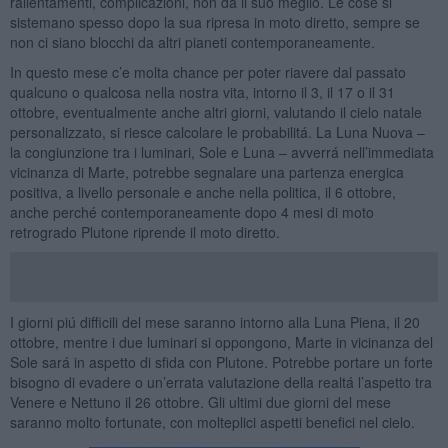
rallentamenti, complicazioni, non da il suo meglio. Le cose si
sistemano spesso dopo la sua ripresa in moto diretto, sempre se
non ci siano blocchi da altri pianeti contemporaneamente.
In questo mese c’e molta chance per poter riavere dal passato
qualcuno o qualcosa nella nostra vita, intorno il 3, il 17 o il 31
ottobre, eventualmente anche altri giorni, valutando il cielo natale
personalizzato, si riesce calcolare le probabilitá. La Luna Nuova –
la congiunzione tra i luminari, Sole e Luna – avverrá nell’immediata
vicinanza di Marte, potrebbe segnalare una partenza energica
positiva, a livello personale e anche nella politica, il 6 ottobre,
anche perché contemporaneamente dopo 4 mesi di moto
retrogrado Plutone riprende il moto diretto.
I giorni piú difficili del mese saranno intorno alla Luna Piena, il 20
ottobre, mentre i due luminari si oppongono, Marte in vicinanza del
Sole sará in aspetto di sfida con Plutone. Potrebbe portare un forte
bisogno di evadere o un’errata valutazione della realtá l’aspetto tra
Venere e Nettuno il 26 ottobre. Gli ultimi due giorni del mese
saranno molto fortunate, con molteplici aspetti benefici nel cielo.