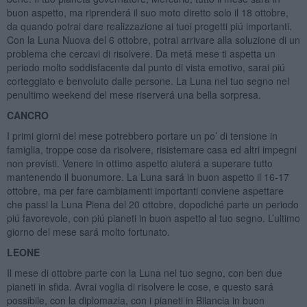
buon aspetto, ma riprenderá il suo moto diretto solo il 18 ottobre,
da quando potrai dare realizzazione ai tuoi progetti piú importanti.
Con la Luna Nuova del 6 ottobre, potrai arrivare alla soluzione di un
problema che cercavi di risolvere. Da metá mese ti aspetta un
periodo molto soddisfacente dal punto di vista emotivo, sarai piú
corteggiato e benvoluto dalle persone. La Luna nel tuo segno nel
penultimo weekend del mese riserverá una bella sorpresa.
CANCRO
I primi giorni del mese potrebbero portare un po’ di tensione in
famiglia, troppe cose da risolvere, risistemare casa ed altri impegni
non previsti. Venere in ottimo aspetto aiuterá a superare tutto
mantenendo il buonumore. La Luna sará in buon aspetto il 16-17
ottobre, ma per fare cambiamenti importanti conviene aspettare
che passi la Luna Piena del 20 ottobre, dopodiché parte un periodo
piú favorevole, con piú pianeti in buon aspetto al tuo segno. L’ultimo
giorno del mese sará molto fortunato.
LEONE
Il mese di ottobre parte con la Luna nel tuo segno, con ben due
pianeti in sfida. Avrai voglia di risolvere le cose, e questo sará
possibile, con la diplomazia, con i pianeti in Bilancia in buon