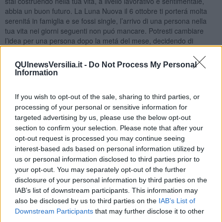
stai costruendo nella tua vita, a livello lavorativo e sentimentale,
abbia un buon futuro. La Luna Nuova il 6 ottobre ti porterá molta
serenitá in famiglia e se fossi single, l’arrivo di una persona nella
tua vita nei giorni seguenti non puó mancare. Potresti cambiare
l’idea per una persona dopo la metá del mese, decidendo di
rivederla. Il 23-24-25 ottobre saranno ottime giornate, come pure
l’ultimo sabato del mese.
QUInewsVersilia.it -
Do Not Process My Personal
Information
SCORPIONE
All’inizio del mese é un periodo di ripensamenti, non ti senti
If you wish to opt-out of the sale, sharing to third parties, or
particolarmente soddisfatto, nonostante che non hai un motivo
processing of your personal or sensitive information for
serio per cui lamentarti. Anzi, a livello economico sarai riuscito ad
targeted advertising by us, please use the below opt-out
ottenere di piú ultimamente. E anche l’amore va bene, se hai una
section to confirm your selection. Please note that after your
relazione. Se fossi single, avrai il potere di conquistare chiunque,
opt-out request is processed you may continue seeing
specialmente dal secondo weekend in poi. Metá mese un po’
interest-based ads based on personal information utilized by
faticoso, i nativi di novembre dovrebbero stare piú attenti alla
salute. Imprevisti all’inizio del penultimo weekend. Ultimo giorno del
us or personal information disclosed to third parties prior to
mese sará risolutivo.
your opt-out. You may separately opt-out of the further
disclosure of your personal information by third parties on the
SAGITTARIO
IAB’s list of downstream participants. This information may
Stai passando un periodo entusiasmante, prima di tutto a livello
also be disclosed by us to third parties on the
IAB’s List of
lavorativo. Riguardo all’amore, ti potresti sentire dubbioso, oppure
Downstream Participants
that may further disclose it to other
non abbastanza valorizzato. Ti scioglierá ogni incertezza l’entrata di
third parties.