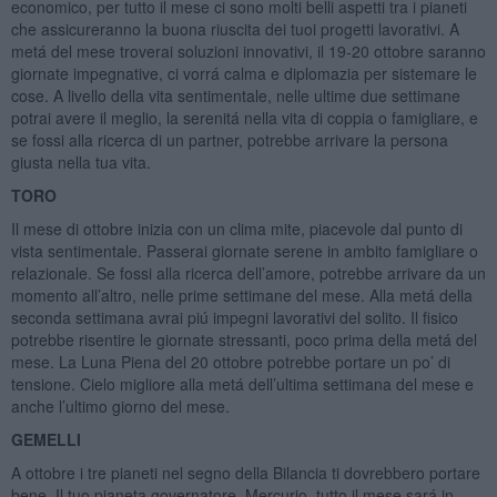
economico, per tutto il mese ci sono molti belli aspetti tra i pianeti
che assicureranno la buona riuscita dei tuoi progetti lavorativi. A
metá del mese troverai soluzioni innovativi, il 19-20 ottobre saranno
giornate impegnative, ci vorrá calma e diplomazia per sistemare le
cose. A livello della vita sentimentale, nelle ultime due settimane
potrai avere il meglio, la serenitá nella vita di coppia o famigliare, e
se fossi alla ricerca di un partner, potrebbe arrivare la persona
giusta nella tua vita.
TORO
Il mese di ottobre inizia con un clima mite, piacevole dal punto di
vista sentimentale. Passerai giornate serene in ambito famigliare o
relazionale. Se fossi alla ricerca dell’amore, potrebbe arrivare da un
momento all’altro, nelle prime settimane del mese. Alla metá della
seconda settimana avrai piú impegni lavorativi del solito. Il fisico
potrebbe risentire le giornate stressanti, poco prima della metá del
mese. La Luna Piena del 20 ottobre potrebbe portare un po’ di
tensione. Cielo migliore alla metá dell’ultima settimana del mese e
anche l’ultimo giorno del mese.
GEMELLI
A ottobre i tre pianeti nel segno della Bilancia ti dovrebbero portare
bene. Il tuo pianeta governatore, Mercurio, tutto il mese sará in