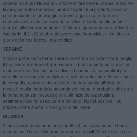
aspetto. La Luna Nuova di 6 ottobre ti fará venire un’idea nuova nel
lavoro, potrebbe trattarsi di pubblicitá per i tuoi prodotti, se sei un
commerciante, di un viaggio a breve raggio, o altre forme di
comunicazione con conclusione positiva. A livello sentimentale i
giorni migliori verranno dopo il 6 ottobre, quando Venere arriverá in
Sagittario. Il 21-22 ottobre al lavoro cose impreviste, ultimi due-tre
giorni del mese faticosi, ma redditizi.
VERGINE
Ottobre parte molto bene, sarai concentrato ad organizzare meglio
il tuo lavoro e le tue entrate. Venere in buon aspetto potrá darti un
aiuto prezioso. Non soltanto a livello economico, ma sentirai piú
serenitá nella tua vita famigliare o nella tua relazione. Se sei single,
in cerca di un partner, dovresti darti da fare subito all’inizio del
mese, fino alla metá della seconda settimana, é probabile che arrivi
la persona giusta in questi giorni. All’inizio della penultima
settimana riuscirai a recuperare dei soldi. Novitá positive il 26
ottobre, come anche l’ultimo giorno del mese.
BILANCIA
Il mese parte molto bene, tre pianeti nel tuo segno sono in buon
aspetto con Giove e Saturno, daranno la possibilitá che quello che