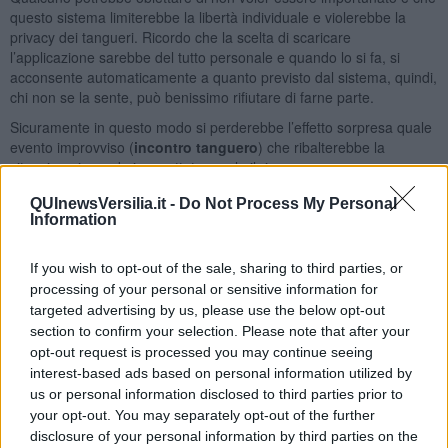
questo sistema limiterebbe la libertà individuale e violerebbe la
privacy dei tangueri. Ricordo che la scelta di scaricare
l’applicazione sarebbe del tutto personale e quando lo si fa, si
acconsente automaticamente a quanto previsto dal sistema, quindi,
chi non se la sente, può benissimo rifiutare di farne parte.
Sicuramente in questo modo si perderebbe l’effetto sorpresa quale
evento improvviso (
incontro tanguero
) che ribalterebbe la
situazione in modo inaspettato, quale il riconoscere
spontaneamente qualcuno di virtuale, come accade nei film horror
QUInewsVersilia.it -
Do Not Process My Personal
o nei gialli. Non tutti amano le sorprese e non tutte le storie hanno
Information
un lieto fine come questa:
“Patrizia e Carlo si ritrovano per la prima volta una sera a ballare
If you wish to opt-out of the sale, sharing to third parties, or
una tanda in una milonga. L’invito avviene secondo i codici
processing of your personal or sensitive information for
milongueri con mirada e cabeceo. Provenivano da regioni diverse,
targeted advertising by us, please use the below opt-out
ma il desiderio di ballare insieme fu rivelato dagli occhi nel
section to confirm your selection. Please note that after your
momento in cui si guardarono intensamente, perdendosi l’uno
opt-out request is processed you may continue seeing
nell’altro. Patrizia era una piccola rosa in mezzo a grandi tangueri,
interest-based ads based on personal information utilized by
provenienti da tutto il mondo e Carlo colse quel fiore invitandola a
us or personal information disclosed to third parties prior to
ballare. Nessun rumore, oltre a quello della musica e al ritmo dei
loro cuori, disturbò quel momento carico di magia e l’uomo fu molto
your opt-out. You may separately opt-out of the further
bravo a districarsi nella confusione per non far sfumare quel
disclosure of your personal information by third parties on the