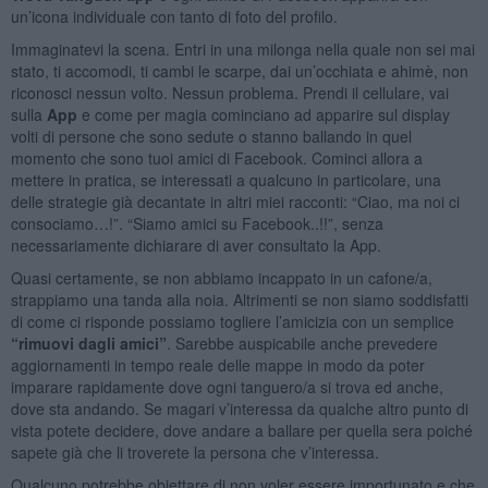
un’icona individuale con tanto di foto del profilo.
Immaginatevi la scena. Entri in una milonga nella quale non sei mai
stato, ti accomodi, ti cambi le scarpe, dai un’occhiata e ahimè, non
riconosci nessun volto. Nessun problema. Prendi il cellulare, vai
sulla
App
e come per magia cominciano ad apparire sul display
volti di persone che sono sedute o stanno ballando in quel
momento che sono tuoi amici di Facebook. Cominci allora a
mettere in pratica, se interessati a qualcuno in particolare, una
delle strategie già decantate in altri miei racconti: “Ciao, ma noi ci
consociamo…!”. “Siamo amici su Facebook..!!”, senza
necessariamente dichiarare di aver consultato la App.
Quasi certamente, se non abbiamo incappato in un cafone/a,
strappiamo una tanda alla noia. Altrimenti se non siamo soddisfatti
di come ci risponde possiamo togliere l’amicizia con un semplice
“rimuovi dagli amici”
. Sarebbe auspicabile anche prevedere
aggiornamenti in tempo reale delle mappe in modo da poter
imparare rapidamente dove ogni tanguero/a si trova ed anche,
dove sta andando. Se magari v’interessa da qualche altro punto di
vista potete decidere, dove andare a ballare per quella sera poiché
sapete già che li troverete la persona che v’interessa.
Qualcuno potrebbe obiettare di non voler essere importunato e che