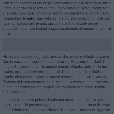
Non si conosce nessuno di quell’ambiente o quasi, almeno all’inizio.
I primi a entrare in relazione con i “neo” tangueri sono i “compagni
di scuola” con i quali andare a ballare per imparare a volare. Più si
frequentano le
milongas
della zona e più si riconoscono i volti noti,
facendo spesso anche amicizia con loro. Ciò accade anche
andando in posti più lontani proporzionalmente al numero di anni di
ballo.
Rispetto al passato oggi, abbiamo anche amicizie virtuali tanguere.
Con la nascita dei social e in particolare di
Facebook
, milioni di
tangueri si sono ritrovati in questo mondo virtuale: amici della tua
scuola, organizzatori amici e nemici di eventi, maestri di ballo,
scuole, oltre a una miriade di nuove conoscenze amicizie virtuali.
Persone del tutto estranee tra di loro che si conoscono attraverso
questo meccanismo che istiga il nostro popolo a cercare sempre
nuovi tangueri.
In fondo è semplice poiché dando una sbirciatina al profilo, puoi
capire se quella persona appartiene al mondo dei ballerini di tango
e ok, il dado è tratto “invia richiesta di amicizia” “accettata” apposto