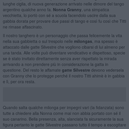
lunghe ciglia, di nuova generazione arrivato nelle dimore del tango
argentino qualche anno fa.
Nonna Granny
, una simpatica
vecchietta, lo portò con sé a scuola facendolo uscire dalla sua
gabbia dorata per provare due passi di tango e così fu così che Titti
ne rimase affascinato.
Il nostro tanghero è un personaggio che passa felicemente la vita
nella sua gabbietta o sul trespolo nelle
milongas
, ma spesso è
attaccato dalle gatte Silvestre che vogliono cibarsi di lui almeno per
una tanda. Alle volte può diventare vendicativo e dispettoso, specie
se è stato invitato direttamente senza aver rispettato la mirada
arrivando a non prendere più in considerazione la gatta in
questione. Del resto le affamate
gatte Silvestre
devono vedersela
con Granny che lo protegge perché il nostro Titti ahimè è in gabbia
e lì, per ora resta.
Quando salta qualche milonga per impegni vari (la fidanzata) sono
tutte a chiedere alla Nonna come mai non abbia portato con sé il
suo canarino. Bella presenza, alta, slanciata fa sicuramente la sua
figura pertanto le gatte Silvestre passano tutto il tempo a escogitare