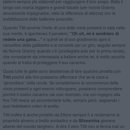
sistemi sempre più elaborati per raggiungere il loro scopo. Balla il
tango con marca leggera e grandi falcate (per nonna Granny
sicuramente impegnative, visto la differenza di altezza) con la
soddisfazione delle ballerine prescelte.
Quando Titti avverte l’invito di una delle micie presenti in sala nella
sua mente, è spontaneo il pensiero:
“Oh oh, mi è semblato di
vedele una gatta…”
e quindi se di suo gradimento apre il
cancellino della gabbietta e si concede per un giro, seguito sempre
da Nonna Granny quando c’è (privilegiata solo per la prima tanda),
che nonostante sia interessata a ballare anche lei, è molto accorta
quando si tratta di proteggere il suo canarino.
Quasi tutte le gatte sono desiderose di fare qualche piroetta con
Titti
poiché alla fine possiamo affermare che se la cava a
“girovoltare” nella ronda. Se consideriamo la concorrenza delle
micie presenti a ogni evento milonguero, possiamo comprendere
perché il nostro canarino sia così ricercato, ma con ingegno alla
fine Titti riesce ad accontentarle tutte, sempre però, seguendo i
suoi fedelissimi criteri di scelta.
Titti inoltre è anche protetto da Ettore sempre lì a reclamarne la
proprietà almeno a livello scolastico e da
Silvestrina
giovane
aitante del mondo tanghero. A dire il vero Titti non si ferma mai un