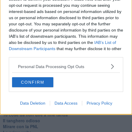
opt-out request is processed you may continue seeing
interest-based ads based on personal information utilized by
us or personal information disclosed to third parties prior to
your opt-out. You may separately opt-out of the further
Se vuoi leggere le notizie principali della Toscana iscriviti alla
disclosure of your personal information by third parties on the
Newsletter QUInews - ToscanaMedia.
Arriva gratis tutti i giorni
IAB’s list of downstream participants. This information may
alle 20:00 direttamente nella tua casella di posta.
also be disclosed by us to third parties on the
IAB’s List of
Downstream Participants
that may further disclose it to other
Basta cliccare
QUI
third parties.
Ti potrebbe interessare anche:
Personal Data Processing Opt Outs
Articoli dal Blog “Parole milonguere” di Maria Caruso
Diario di una tanghera
CONFIRM
Il tanguero che entra in pista
Sedotti e abbandonati nel tango argentino
Personalità tanguera
Il kamasutango
Data Deletion
Data Access
Privacy Policy
Dove andiamo stasera?
10 cose da non dire a fine tanda
Il tanghero odioso
Mirare con la PNL