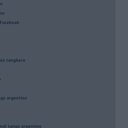
no
ino
a Facebook
hio tanghero
o
ngo argentino
 nel tango argentino