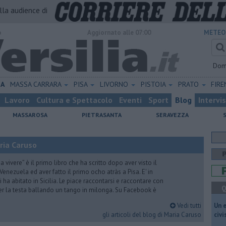
alla audience di
o
Aggiornato alle 07:00
METEO
Dom
NA
MASSA CARRARA
PISA
LIVORNO
PISTOIA
PRATO
FIR
Lavoro
Cultura e Spettacolo
Eventi
Sport
Blog
Intervi
MASSAROSA
PIETRASANTA
SERAVEZZA
ria Caruso
vivere” è il primo libro che ha scritto dopo aver visto il
Venezuela ed aver fatto il primo ocho atràs a Pisa. E' in
i ha abitato in Sicilia. Le piace raccontarsi e raccontare con
Q
er la testa ballando un tango in milonga. Su Facebook è
Vedi tutti
​Un 
gli articoli del blog di Maria Caruso
civ