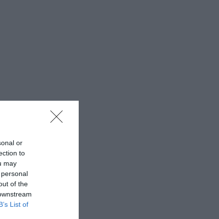
sonal or
ection to
ou may
 personal
out of the
 downstream
B’s List of