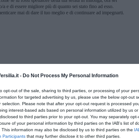
come se tu fossi spettatore della tua serata in milonga, ora sei
ro/a e di essere migliore più di quanto sei stato fino ad esso.
enticare mai di dare il tuo meglio e di continuare ad impegnarti.
silia.it -
Do Not Process My Personal Information
to opt-out of the sale, sharing to third parties, or processing of your per
formation for targeted advertising by us, please use the below opt-out s
r selection. Please note that after your opt-out request is processed y
eing interest-based ads based on personal information utilized by us or
disclosed to third parties prior to your opt-out. You may separately opt-
” di Maria Caruso
losure of your personal information by third parties on the IAB’s list of
. This information may also be disclosed by us to third parties on the
IA
Participants
that may further disclose it to other third parties.