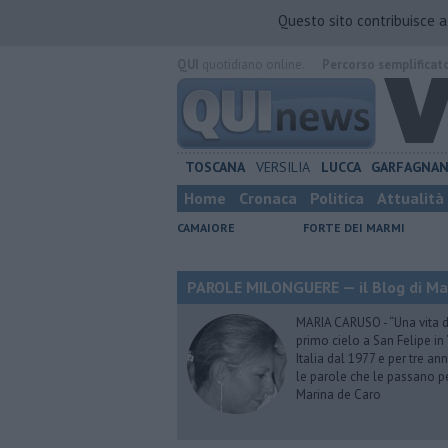
Questo sito contribuisce 
QUI
quotidiano online.
Percorso semplificat
TOSCANA
VERSILIA
LUCCA
GARFAGNA
Home
Cronaca
Politica
Attualità
CAMAIORE
FORTE DEI MARMI
PAROLE MILONGUERE — il Blog di Ma
MARIA CARUSO - “Una vita da 
primo cielo a San Felipe in 
Italia dal 1977 e per tre ann
le parole che le passano p
Marina de Caro