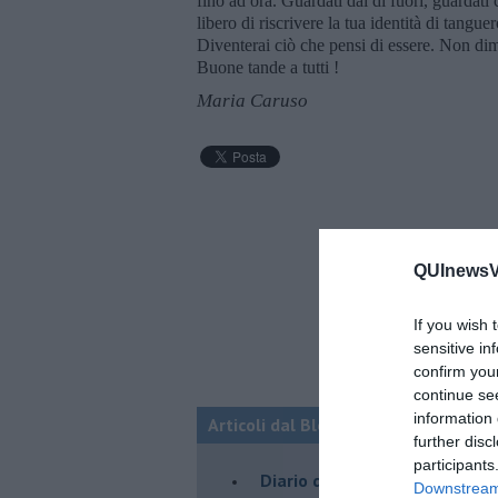
fino ad ora. Guardati dal di fuori, guardati 
libero di riscrivere la tua identità di tangue
Diventerai ciò che pensi di essere. Non dim
Buone tande a tutti !
Maria Caruso
QUInewsVer
If you wish 
sensitive in
confirm you
continue se
information 
Articoli dal Blog “Parole milonguere
further disc
participants
Diario di una tanghera
Downstream 