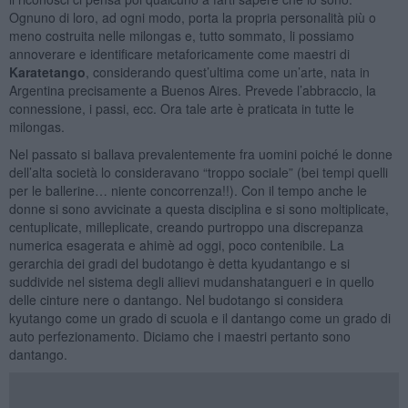
Ognuno di loro, ad ogni modo, porta la propria personalità più o
meno costruita nelle milongas e, tutto sommato, li possiamo
annoverare e identificare metaforicamente come maestri di
Karatetango
, considerando quest’ultima come un’arte, nata in
Argentina precisamente a Buenos Aires. Prevede l’abbraccio, la
connessione, i passi, ecc. Ora tale arte è praticata in tutte le
milongas.
Nel passato si ballava prevalentemente fra uomini poiché le donne
dell’alta società lo consideravano “troppo sociale” (bei tempi quelli
per le ballerine… niente concorrenza!!). Con il tempo anche le
donne si sono avvicinate a questa disciplina e si sono moltiplicate,
centuplicate, milleplicate, creando purtroppo una discrepanza
numerica esagerata e ahimè ad oggi, poco contenibile. La
gerarchia dei gradi del budotango è detta kyudantango e si
suddivide nel sistema degli allievi mudanshatangueri e in quello
delle cinture nere o dantango. Nel budotango si considera
kyutango come un grado di scuola e il dantango come un grado di
auto perfezionamento. Diciamo che i maestri pertanto sono
dantango.