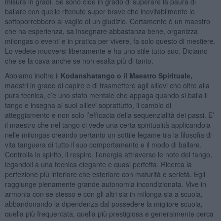
misura in gradi. Se sono cioè in grado di superare la paura di
ballare con quelle ritenute super brave che inevitabilmente lo
sottoporrebbero al vaglio di un giudizio. Certamente è un maestro
che ha esperienza, sa insegnare abbastanza bene, organizza
milongas o eventi e in pratica per vivere, fa solo questo di mestiere.
Lo vedete muoversi liberamente e ha uno stile tutto suo. Diciamo
che se la cava anche se non esalta più di tanto.
Abbiamo inoltre il
Kodanshatango o il Maestro Spirituale,
maestri in grado di capire e di trasmettere agli allievi che oltre alla
pura tecnica, c’è uno stato mentale che appaga quando si balla il
tango e insegna ai suoi allievi soprattutto, il cambio di
atteggiamento e non solo l’efficacia della sequenzialità dei passi. E’
il maestro che nel tango ci vede una certa spiritualità applicandola
nelle milongas creando pertanto un sottile legame tra la filosofia di
vita tanguera di tutto il suo comportamento e il modo di ballare.
Controlla lo spirito, il respiro, l’energia attraverso le note del tango,
legandoli a una tecnica elegante e quasi perfetta. Ricerca la
perfezione più interiore che esteriore con maturità e serietà. Egli
raggiunge pienamente grande autonomia incondizionata. Vive in
armonia con se stesso e con gli altri sia in milonga sia a scuola,
abbandonando la dipendenza dal possedere la migliore scuola,
quella più frequentata, quella più prestigiosa e generalmente cerca