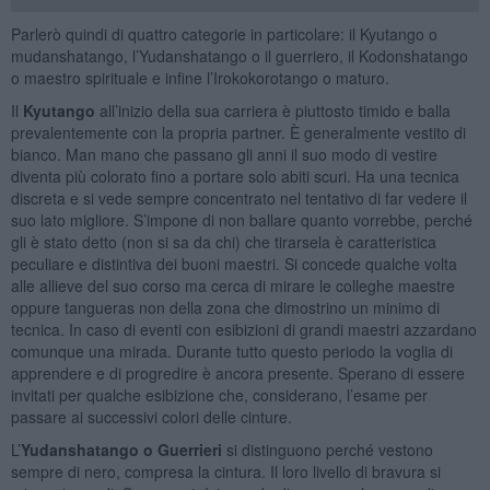
Parlerò quindi di quattro categorie in particolare: il Kyutango o
mudanshatango, l’Yudanshatango o il guerriero, il Kodonshatango
o maestro spirituale e infine l’Irokokorotango o maturo.
Il
Kyutango
all’inizio della sua carriera è piuttosto timido e balla
prevalentemente con la propria partner. È generalmente vestito di
bianco. Man mano che passano gli anni il suo modo di vestire
diventa più colorato fino a portare solo abiti scuri. Ha una tecnica
discreta e si vede sempre concentrato nel tentativo di far vedere il
suo lato migliore. S’impone di non ballare quanto vorrebbe, perché
gli è stato detto (non si sa da chi) che tirarsela è caratteristica
peculiare e distintiva dei buoni maestri. Si concede qualche volta
alle allieve del suo corso ma cerca di mirare le colleghe maestre
oppure tangueras non della zona che dimostrino un minimo di
tecnica. In caso di eventi con esibizioni di grandi maestri azzardano
comunque una mirada. Durante tutto questo periodo la voglia di
apprendere e di progredire è ancora presente. Sperano di essere
invitati per qualche esibizione che, considerano, l’esame per
passare ai successivi colori delle cinture.
L’
Yudanshatango o Guerrieri
si distinguono perché vestono
sempre di nero, compresa la cintura. Il loro livello di bravura si