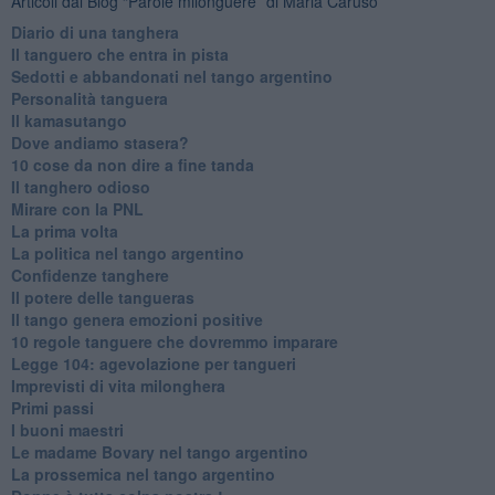
Articoli dal Blog “Parole milonguere” di Maria Caruso
Diario di una tanghera
Il tanguero che entra in pista
Sedotti e abbandonati nel tango argentino
Personalità tanguera
Il kamasutango
Dove andiamo stasera?
10 cose da non dire a fine tanda
Il tanghero odioso
Mirare con la PNL
La prima volta
La politica nel tango argentino
Confidenze tanghere
Il potere delle tangueras
Il tango genera emozioni positive
10 regole tanguere che dovremmo imparare
Legge 104: agevolazione per tangueri
Imprevisti di vita milonghera
Primi passi
I buoni maestri
Le madame Bovary nel tango argentino
La prossemica nel tango argentino