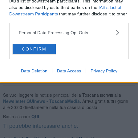
IAB’s list of downstream participants. This information may
also be disclosed by us to third parties on the
IAB’s List of
La frase più bella detta da
Daniele Donofrio
, un buon Maestro:
“Se vengo in milonga mi voglio divertire”. In realtà il piacere è stato
Downstream Participants
that may further disclose it to other
tutto nostro, poiché in verità, a vederlo in ronda, avevamo la prova,
third parties.
di quanto aveva asserito a voce. Le emozioni e gli stati d’animo
difatti, non si possono nascondere perché basta guardare negli
Personal Data Processing Opt Outs
occhi le persone per capire, cosa in quel momento, stanno
vivendo.
CONFIRM
Maria Caruso
Data Deletion
Data Access
Privacy Policy
Se vuoi leggere le notizie principali della Toscana iscriviti alla
Newsletter QUInews - ToscanaMedia.
Arriva gratis tutti i giorni
alle 20:00 direttamente nella tua casella di posta.
Basta cliccare
QUI
Ti potrebbe interessare anche: