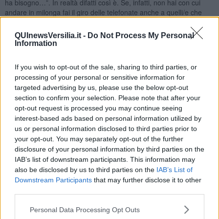
ha bisogno…”. In realtà difatti così è. Se, infatti, non hai con cui
andare in milonga fai il giro delle telefonate anche a quelli/e che
non chiami mai. Tacitamente si chiede senza dirne il perché (non
ho trovato nessuno) e altrettanto tacitamente si accetta la
QUInewsVersilia.it -
Do Not Process My Personal
telefonata senza esprimere giudizi (so che mi hai chiamato perché
Information
non avevi trovato nessuno con cui andare) perché la stessa cosa
potrà succedere anche a te.
If you wish to opt-out of the sale, sharing to third parties, or
Oggi è scientificamente provato che i
tangueri
per conservare
processing of your personal or sensitive information for
condizioni di benessere hanno bisogno di soddisfare la loro voglia
targeted advertising by us, please use the below opt-out
di andare a ballare. Questo bisogno è indispensabile per avere uno
section to confirm your selection. Please note that after your
sviluppo tanguero complessivamente buono. Le esperienze di base
opt-out request is processed you may continue seeing
sono quelle che determinano il futuro di un ballerino di tango e
interest-based ads based on personal information utilized by
rappresentano i “mattoni” su cui il tanguero costruirà e svilupperà
us or personal information disclosed to third parties prior to
tutto il suo essere.
your opt-out. You may separately opt-out of the further
Ai leader delle bande
pertanto faccio notare che sono
disclosure of your personal information by third parties on the
responsabili in qualche modo dei loro membri specie quelli novelli
IAB’s list of downstream participants. This information may
appena entrati a far parte di questo mondo. Buon tango!
also be disclosed by us to third parties on the
IAB’s List of
Downstream Participants
that may further disclose it to other
Maria Caruso
third parties.
Personal Data Processing Opt Outs