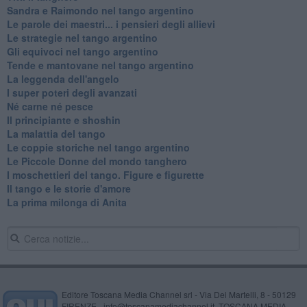
Sandra e Raimondo nel tango argentino
Le parole dei maestri... i pensieri degli allievi
Le strategie nel tango argentino
Gli equivoci nel tango argentino
Tende e mantovane nel tango argentino
La leggenda dell'angelo
I super poteri degli avanzati
​Né carne né pesce
Il principiante e shoshin
La malattia del tango
Le coppie storiche nel tango argentino
​Le Piccole Donne del mondo tanghero
I moschettieri del tango. Figure e figurette
Il tango e le storie d'amore
​La prima milonga di Anita
Editore Toscana Media Channel srl - Via Dei Martelli, 8 - 50129
FIRENZE - info@toscanamediachannel.it. TOSCANA MEDIA