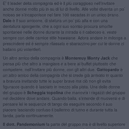
E’ il leader della compagnia ed è il più coraggioso nell’invitare
anche donne molto più in su di lui di livello. Alle volte diventa un po’
noioso se s’incaponisce nel fare 100 sacadas in un unico brano.
Dale
è il suo amicone, di statura un po’ più alta e con una
dentatura sporgente, che a ogni suo sorriso procura smorfie
spontanee nelle donne durante la mirada e il cabeceo e, veste
sempre con delle camice stile hawaiane. Adora andare in milonga a
prescindere ed è sempre rilassato e sbarazzino per cui le donne ci
ballano più volentieri.
Un altro amico della compagnia è
Montereuy Monty Jack
che
pensa più che altro a mangiare e a bere ai buffet piuttosto che
competere, nell’invitare più donne, con gli altri due.
Gattopardo
è
un altro amico della compagnia che si crede già arrivato in quanto
a bravura invitando tutte le super brave ma ciò non gli evita
figuracce quando è lasciato in mezzo alla pista. Una delle donne
del gruppo è
Scheggia topolina
che manovra i ragazzi del gruppo
nel decidere dove andare. Quando balla, s’intende di muoversi e di
pensare lei le sequenze di tango da eseguire secondo il suo
piacere lasciando confuso il ballerino di turno e durante tutta la
tanda, parla continuamente.
Il dott. Pandemonium
fa parte del gruppo ma è di livello superiore