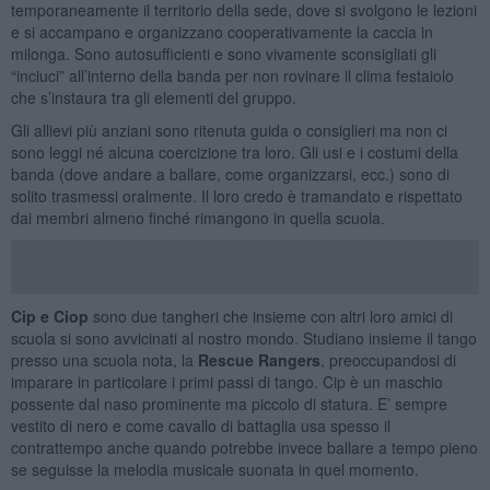
temporaneamente il territorio della sede, dove si svolgono le lezioni
e si accampano e organizzano cooperativamente la caccia in
milonga. Sono autosufficienti e sono vivamente sconsigliati gli
“inciuci” all’interno della banda per non rovinare il clima festaiolo
che s’instaura tra gli elementi del gruppo.
Gli allievi più anziani sono ritenuta guida o consiglieri ma non ci
sono leggi né alcuna coercizione tra loro. Gli usi e i costumi della
banda (dove andare a ballare, come organizzarsi, ecc.) sono di
solito trasmessi oralmente. Il loro credo è tramandato e rispettato
dai membri almeno finché rimangono in quella scuola.
Cip e Ciop
sono due tangheri che insieme con altri loro amici di
scuola si sono avvicinati al nostro mondo. Studiano insieme il tango
presso una scuola nota, la
Rescue Rangers
, preoccupandosi di
imparare in particolare i primi passi di tango. Cip è un maschio
possente dal naso prominente ma piccolo di statura. E’ sempre
vestito di nero e come cavallo di battaglia usa spesso il
contrattempo anche quando potrebbe invece ballare a tempo pieno
se seguisse la melodia musicale suonata in quel momento.