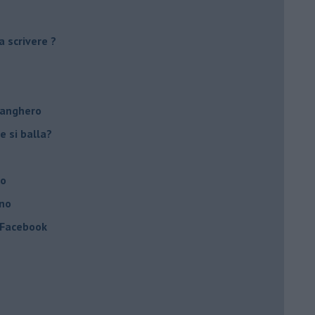
a scrivere ?
tanghero
e si balla?
no
ino
a Facebook