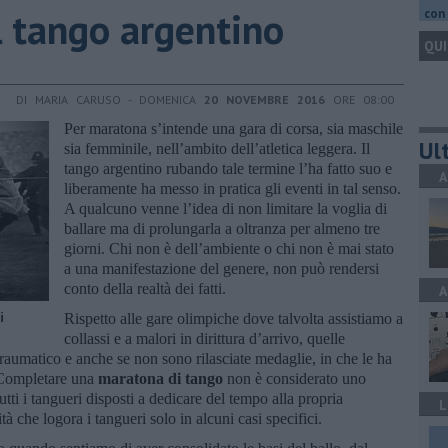
 tango argentino
con 
QUI
DI MARIA CARUSO - DOMENICA
20 NOVEMBRE 2016
ORE 08:00
Per maratona s’intende una gara di corsa, sia maschile
Ult
sia femminile, nell’ambito dell’atletica leggera. Il
tango argentino rubando tale termine l’ha fatto suo e
A
liberamente ha messo in pratica gli eventi in tal senso.
A qualcuno venne l’idea di non limitare la voglia di
ballare ma di prolungarla a oltranza per almeno tre
giorni. Chi non è dell’ambiente o chi non è mai stato
a una manifestazione del genere, non può rendersi
conto della realtà dei fatti.
A
i
Rispetto alle gare olimpiche dove talvolta assistiamo a
collassi e a malori in dirittura d’arrivo, quelle
umatico e anche se non sono rilasciate medaglie, in che le ha
 Completare una
maratona di tango
non è considerato uno
tutti i tangueri disposti a dedicare del tempo alla propria
L
tà che logora i tangueri solo in alcuni casi specifici.