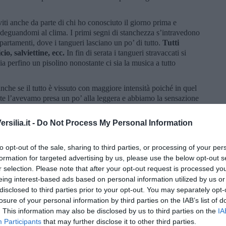
ti anche da parte di chi ho conosciuto il giorno prima e
deguandomi al clima. I primi segni di stanchezza s’intravedono
partamenti, dove i tangueri lasciano un po’ di tutto.
Tutti
io, salviettine, ecc.
In fin di serata i tangueri stravaccati si
ia perfino un pisolino nonostante ci sia la musica a tutto
anche se il tutto è vissuto con maggiore intensità poiché in quel
e l’avevamo presa un po’ alla leggera e abbiamo la sensazione
messe a disposizione dall’evento.
Fine delle maratona.
Saluti e
anno dopo oppure in qualche altra maratona.
silia.it -
Do Not Process My Personal Information
lori muscolari post maratona, rielabori l’evento: smorfie per i
nsegnamenti infine da mettere in pratica durante la prossima
to opt-out of the sale, sharing to third parties, or processing of your per
la farai di nuovo.
formation for targeted advertising by us, please use the below opt-out s
r selection. Please note that after your opt-out request is processed y
eing interest-based ads based on personal information utilized by us or
disclosed to third parties prior to your opt-out. You may separately opt-
losure of your personal information by third parties on the IAB’s list of
. This information may also be disclosed by us to third parties on the
IA
Participants
that may further disclose it to other third parties.