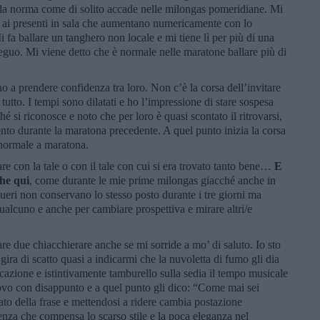
 nella norma come di solito accade nelle milongas pomeridiane. Mi
 ai presenti in sala che aumentano numericamente con lo
i fa ballare un tanghero non locale e mi tiene lì per più di una
guo. Mi viene detto che è normale nelle maratone ballare più di
o a prendere confidenza tra loro. Non c’è la corsa dell’invitare
tutto. I tempi sono dilatati e ho l’impressione di stare sospesa
hé si riconosce e noto che per loro è quasi scontato il ritrovarsi,
nto durante la maratona precedente. A quel punto inizia la corsa
 normale a maratona.
are con la tale o con il tale con cui si era trovato tanto bene…
E
che qui
, come durante le mie prime milongas giacché anche in
gueri non conservano lo stesso posto durante i tre giorni ma
ualcuno e anche per cambiare prospettiva e mirare altri/e
re due chiacchierare anche se mi sorride a mo’ di saluto. Io sto
 gira di scatto quasi a indicarmi che la nuvoletta di fumo gli dia
cazione e istintivamente tamburello sulla sedia il tempo musicale
ovo con disappunto e a quel punto gli dico: “Come mai sei
cato della frase e mettendosi a ridere cambia postazione
enza che compensa lo scarso stile e la poca eleganza nel