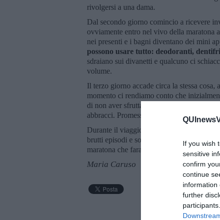
rivolgersi a una dama.
Dal secondo giorno comincio a ricevere invi
ovviamente entro nel vivo della maratona a
nei presenti e i bagni diventano dei mini ap
possono usare tutto: deodoranti, dentifric
sdraiano sui divanetti e qualcuno ci schiacc
volume.
Il terzo giorno accade circa la stessa cosa, 
momento ci rendiamo conto che inizialment
di non aver sfruttato tutte le potenzialità 
abbracci. Promesse per rivedersi ancora l’
QUInewsVer
Durante il viaggio di ritorno, insieme ai do
brutti episodi e sorrisi per i bei ricordi. I
If you wish 
maratona che farai… perché fatta una volta 
sensitive in
Maria Caruso
confirm you
continue se
information 
further disc
participants
Downstream 