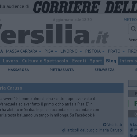
alla audience di
o
Aggiornato alle 18:30
METEO
Vene
NA
MASSA CARRARA
PISA
LIVORNO
PISTOIA
PRATO
FIR
Lavoro
Cultura e Spettacolo
Eventi
Sport
Blog
Intervi
MASSAROSA
PIETRASANTA
SERAVEZZA
ria Caruso
vivere” è il primo libro che ha scritto dopo aver visto il
Venezuela ed aver fatto il primo ocho atràs a Pisa. E' in
i ha abitato in Sicilia. Le piace raccontarsi e raccontare con
Q
er la testa ballando un tango in milonga. Su Facebook è
Vedi tutti
A L
gli articoli del blog di Maria Caruso
di 
Scar