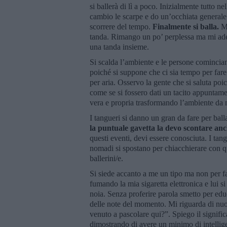
si ballerà di lì a poco. Inizialmente tutto
cambio le scarpe e do un’occhiata generale
scorrere del tempo.
Finalmente si balla.
M
tanda. Rimango un po’ perplessa ma mi ade
una tanda insieme.
Si scalda l’ambiente e le persone comincian
poiché si suppone che ci sia tempo per fare 
per aria. Osservo la gente che si saluta poic
come se si fossero dati un tacito appuntame
vera e propria trasformando l’ambiente da
I tangueri si danno un gran da fare per ball
la puntuale gavetta la devo scontare an
questi eventi, devi essere conosciuta. I tan
nomadi si spostano per chiacchierare con q
ballerini/e.
Si siede accanto a me un tipo ma non per fa
fumando la mia sigaretta elettronica e lui si
noia. Senza proferire parola smetto per edu
delle note del momento. Mi riguarda di nu
venuto a pascolare qui?”. Spiego il signifi
dimostrando di avere un minimo di intellig