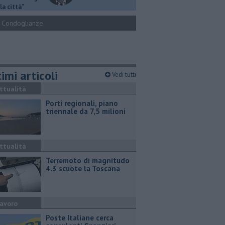
la città"
Condoglianze
imi articoli
Vedi tutti
ttualità
Porti regionali, piano
triennale da 7,5 milioni
ttualità
Terremoto di magnitudo
4.3 scuote la Toscana
avoro
Poste Italiane cerca