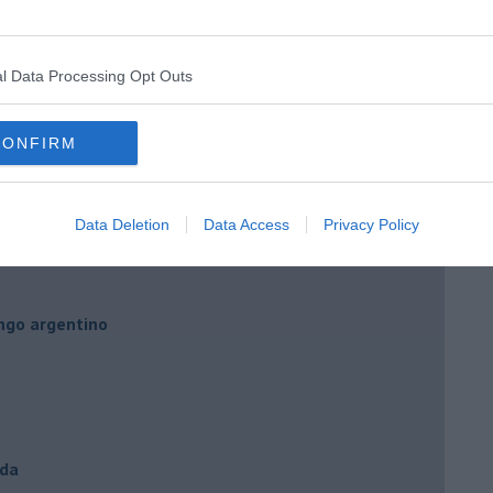
l Data Processing Opt Outs
CONFIRM
” di Maria Caruso
Data Deletion
Data Access
Privacy Policy
ngo argentino
nda