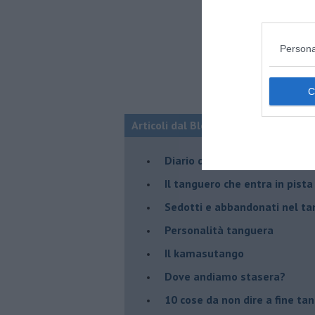
Persona
Articoli dal Blog “Parole milonguere
Diario di una tanghera
Il tanguero che entra in pista
Sedotti e abbandonati nel ta
Personalità tanguera
Il kamasutango
Dove andiamo stasera?
10 cose da non dire a fine ta