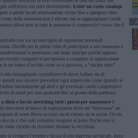
o quando sentiamo di aver consolidato le basi del ballo, dal
è più sofferenza ma puro divertimento.
Esiste un vasto catalogo
pare a quelle locali relativamente vicine fino a spingerci oltre
 costo della maratona non è elevato ma se aggiungiamo i soldi
A
l pranzo (dove non in tutte le maratone è compreso) è ovvio che il
ondivido con voi un miscuglio di esperienze personali
issuta. Decido per la prima volta di partecipare a una maratona a
manifestazioni si prenotano con largo anticipo poiché appena
ati eventi) i tangueri si precipitano a compilare la registrazione
sce in un batter d’occhio come se si giocasse, a “rischia tutto”.
l mio immaginario consideravo di dover ballare sia di
la e quindi non dovevo prevedere ogni imprevisto come quando si
Ordino mentalmente gli abiti e gli eventuali cambi comprensivi
vito di usarli per non sporcarli fino al giorno della partenza.
 dieta e faccio stretching tutti i giorni per mantenere i
i ritrovarmi al banco di registrazione dove mi “indossano” un
angueri di avere libero accesso sia in entrata sia in uscita. Ovvio
 doccia e che i più romantici tengono al polso finché non si
to come cimelio da ricordare durante la vecchiaia.
ome si svolgerà l’evento e faccio il mio ingresso nel locale, dove