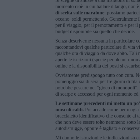
Si sceglie di andare a una maratona di solit
momento cioè in cui ballare il tango, non 
di scelta sulle maratone
: possiamo parteci
oceano, soldi permettendo. Generalmente il
per il viaggio, per il pernottamento e per i
budget disponibile sia quello che decide.
Senza descriverne nessuna in particolare c
raccontandovi qualche particolare di vita v
qualche ora di viaggio da dove abito. Tali 
aperte le iscrizioni (specie per alcuni rinom
online e la disponibilità dei posti si esauri
Ovviamente predispongo tutto con cura. Ne
pomeriggio sia di sera per tre giorni di fi
potrebbe pescare nel “gioco di monopoli”. 
di scarpe e accessori per ogni momento ed e
Le settimane precedenti mi metto un po’ a
muscoli caldi.
Poi accade come per magia d
braccialetto identificativo che consente ai t
che non deve essere tolto nemmeno sotto la
autodistrugge, oppure è tagliato e conserva
Mi danno le istruzioni e le indicazioni su c