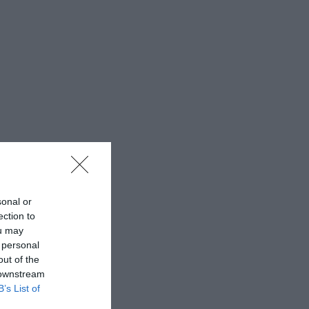
sonal or
ection to
ou may
 personal
out of the
 downstream
B’s List of