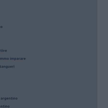
no
tive
remmo imparare
tangueri
 argentino
entino