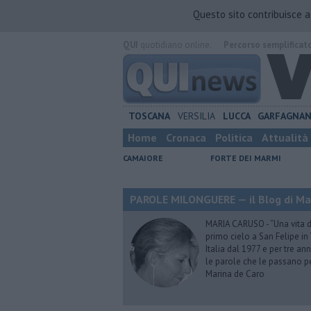
Questo sito contribuisce 
QUI
quotidiano online.
Percorso semplificat
TOSCANA
VERSILIA
LUCCA
GARFAGNA
Home
Cronaca
Politica
Attualità
CAMAIORE
FORTE DEI MARMI
PAROLE MILONGUERE — il Blog di Ma
MARIA CARUSO - “Una vita da 
primo cielo a San Felipe in 
Italia dal 1977 e per tre ann
le parole che le passano p
Marina de Caro