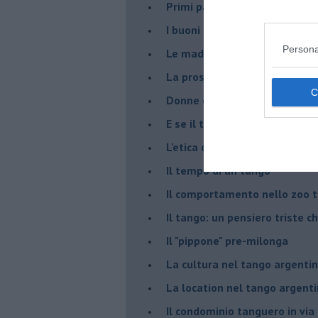
Primi passi
I buoni maestri
Persona
Le madame Bovary nel tango
La prossemica nel tango arg
Donne è tutta colpa nostra !
E se il tango fosse un tema d
L'etica del tango argentino
Il tempo di un tango
Il comportamento nello zoo 
Il tango: un pensiero triste ch
Il "pippone" pre-milonga
La cultura nel tango argenti
La location nel tango argent
Il condominio tanguero in vi