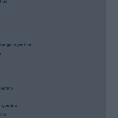
tino
l tango argentino
o
gentino
argentino
tino