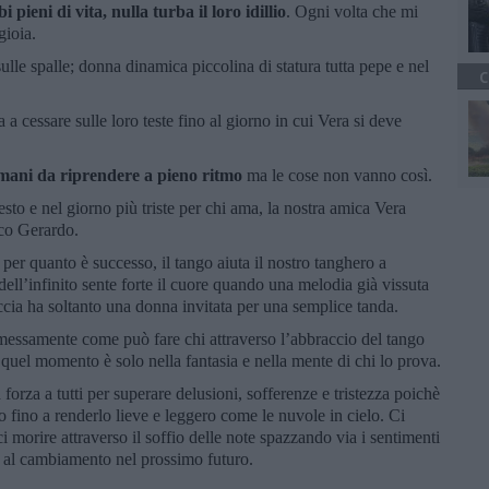
 pieni di vita, nulla turba il loro idillio
. Ogni volta che mi
gioia.
sulle spalle; donna dinamica piccolina di statura tutta pepe e nel
C
 cessare sulle loro teste fino al giorno in cui Vera si deve
ani da riprendere a pieno ritmo
ma le cose non vanno così.
esto e nel giorno più triste per chi ama, la nostra amica Vera
ico Gerardo.
 per quanto è successo, il tango aiuta il nostro tanghero a
dell’infinito sente forte il cuore quando una melodia già vissuta
accia ha soltanto una donna invitata per una semplice tanda.
messamente come può fare chi attraverso l’abbraccio del tango
quel momento è solo nella fantasia e nella mente di chi lo prova.
a forza a tutti per superare delusioni, sofferenze e tristezza poichè
 fino a renderlo lieve e leggero come le nuvole in cielo. Ci
i morire attraverso il soffio delle note spazzando via i sentimenti
 e al cambiamento nel prossimo futuro.