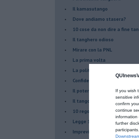
Il kamasutango
Dove andiamo stasera?
10 cose da non dire a fine ta
Il tanghero odioso
Mirare con la PNL
La prima volta
La politica nel tango argenti
QUInewsVer
Confidenze tanghere
Il potere delle tangueras
If you wish 
sensitive in
Il tango genera emozioni posi
confirm you
continue se
10 regole tanguere che dov
information 
Legge 104: agevolazione per 
further disc
participants
Imprevisti di vita milonghera
Downstream 