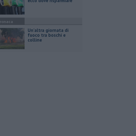
ecco dove risparmiare
ronaca
Un'altra giornata di
fuoco tra boschi e
colline