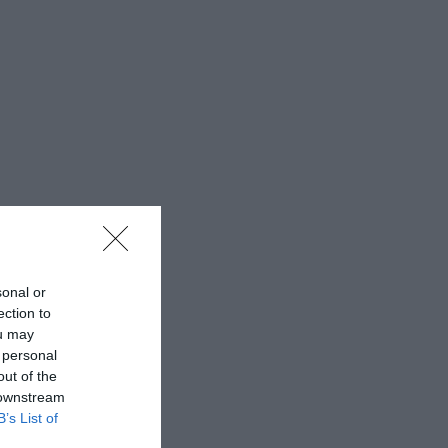
sonal or
ection to
ou may
 personal
out of the
 downstream
B’s List of