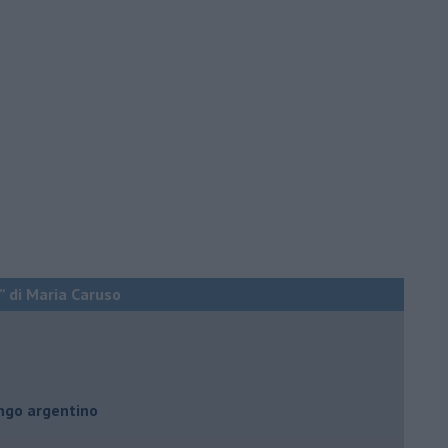
” di Maria Caruso
ngo argentino