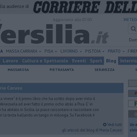
alla audience di
o
Aggiornato alle 07:00
METEO
Dom
NA
MASSA CARRARA
PISA
LIVORNO
PISTOIA
PRATO
FIR
Lavoro
Cultura e Spettacolo
Eventi
Sport
Blog
Intervi
MASSAROSA
PIETRASANTA
SERAVEZZA
ria Caruso
vivere” è il primo libro che ha scritto dopo aver visto il
Venezuela ed aver fatto il primo ocho atràs a Pisa. E' in
i ha abitato in Sicilia. Le piace raccontarsi e raccontare con
Q
er la testa ballando un tango in milonga. Su Facebook è
Vedi tutti
​Un 
gli articoli del blog di Maria Caruso
civ