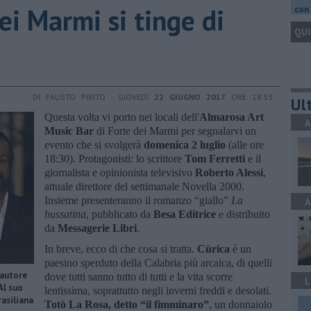
dei Marmi si tinge di
con 
QUI
DI FAUSTO PIRÌTO - GIOVEDÌ
22 GIUGNO 2017
ORE 18:55
Ult
Questa volta vi porto nei locali dell'
Almarosa Art
A
Music Bar
di Forte dei Marmi per segnalarvi un
evento che si svolgerà
domenica 2 luglio
(alle ore
18:30). Protagonisti: lo scrittore
Tom Ferretti
e il
giornalista e opinionista televisivo
Roberto Alessi
,
attuale direttore del settimanale Novella 2000.
Insieme presenteranno il romanzo “giallo”
La
A
bussatina
, pubblicato da
Besa Editrice
e distribuito
da
Messagerie Libri
.
In breve, ecco di che cosa si tratta.
Cùrica
è un
paesino sperduto della Calabria più arcaica, di quelli
 autore
dove tutti sanno tutto di tutti e la vita scorre
L
Al suo
lentissima, soprattutto negli inverni freddi e desolati.
rasiliana
Totò La Rosa, detto “il fimminaro”
, un donnaiolo