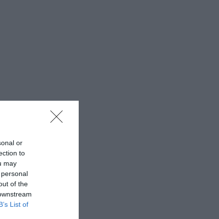
sonal or
ection to
ou may
 personal
out of the
 downstream
B’s List of