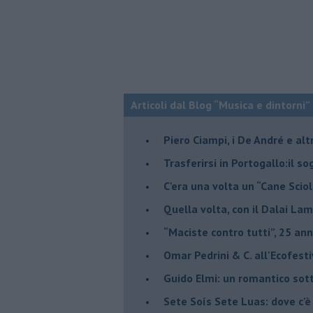
Articoli dal Blog “Musica e dintorni”
​Piero Ciampi, i De André e alt
​Trasferirsi in Portogallo:il s
​C'era una volta un “Cane Scio
Quella volta, con il Dalai Lam
​“Maciste contro tutti”, 25 ann
​Omar Pedrini & C. all'Ecofest
Guido Elmi: un romantico sot
Sete Soís Sete Luas: dove c'è