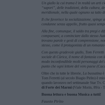
Un giallo la cui trama è in realtà un arti ci
“sapori”, delle tradizioni, della cultura, del
meridionale, nella quale ognuno sa tutto di 
Il che favorisce la socializzazione, spinge 
condanne senza appello, frutto quasi sempre
Alla fine, comunque, il saldo tra pregi e dif
compaesani, a cominciare dallo stesso Auto
trovano parole e gesti di comprensione, non 
stesso, come il protagonista di un romanzo v
Con questo gradevole giallo, Tom Ferretti c
sociale di Cùrica, il nome di fantasia con i
modo inconfondibile molti personaggi del l
punto che ogni lettore del vero paese (Cacc
Oltre che in tutte le librerie,
La bussatina
è 
Tom Ferretti (al secolo Biagio Pirìto) è mio
quando lavoravo nel settimanale Star Tv. C
di Forte dei Marmi (
Viale Morin, 89/a - T
Buona lettura e buona Musica a tutti!
Fausto Pirìto