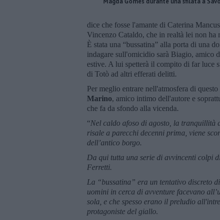
Magda Gomes durante una sfilata a Sav
dice che fosse l'amante di Caterina Mancus
Vincenzo Cataldo, che in realtà lei non ha
È stata una “bussatina” alla porta di una d
indagare sull'omicidio sarà Biagio, amico d
estive. A lui spetterà il compito di far luce
di Totò ad altri efferati delitti.
Per meglio entrare nell'atmosfera di ques
Marino
, amico intimo dell'autore e sopra
che fa da sfondo alla vicenda.
“
Nel caldo afoso di agosto, la tranquillità
risale a parecchi decenni prima, viene sco
dell’antico borgo.
Da qui tutta una serie di avvincenti colpi 
Ferretti.
La “bussatina” era un tentativo discreto di a
uomini in cerca di avventure facevano all’
sola, e che spesso erano il preludio all'int
protagoniste del giallo.