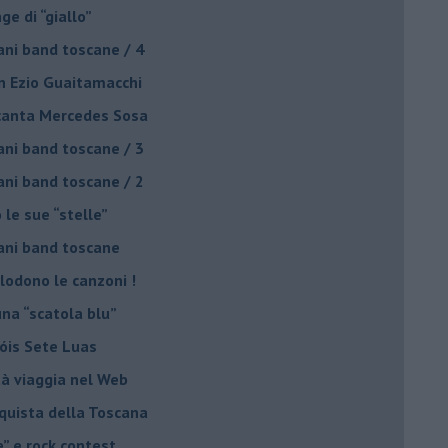
nge di “giallo”
ani band toscane / 4
on Ezio Guaitamacchi
o canta Mercedes Sosa
ani band toscane / 3
ani band toscane / 2
 le sue “stelle”
ani band toscane
plodono le canzoni !
una “scatola blu”
Sóis Sete Luas
tà viaggia nel Web
nquista della Toscana
e” e rock contest