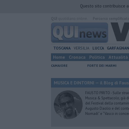
Questo sito contribuisce 
QUI
quotidiano online.
Percorso semplificat
TOSCANA
VERSILIA
LUCCA
GARFAGNA
Home
Cronaca
Politica
Attualità
CAMAIORE
FORTE DEI MARMI
MUSICA E DINTORNI — il Blog di Faus
FAUSTO PIRITO - Sulle stra
Musica & Spettacolo, già di
del Festival della contamin
Augusto Daolio e del contes
Nomadi” e “Vasco in conce