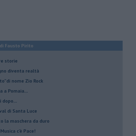
 di Fausto Pirìto
re storie
ogno diventa realtà
lto”di nome Zio Rock
a a Pomaia...
i dopo...
ival di Santa Luce
to la maschera da duro
 Musica c'è Pace!