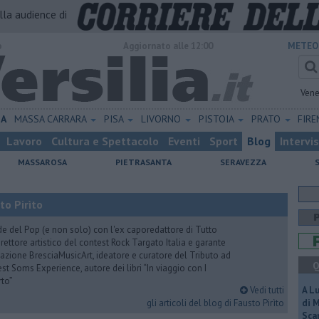
alla audience di
o
Aggiornato alle 12:00
METEO
Vene
NA
MASSA CARRARA
PISA
LIVORNO
PISTOIA
PRATO
FIR
Lavoro
Cultura e Spettacolo
Eventi
Sport
Blog
Intervi
MASSAROSA
PIETRASANTA
SERAVEZZA
to Pirìto
de del Pop (e non solo) con l'ex caporedattore di Tutto
rettore artistico del contest Rock Targato Italia e garante
azione BresciaMusicArt, ideatore e curatore del Tributo ad
Q
t Soms Experience, autore dei libri “In viaggio con I
rto”
Vedi tutti
A L
gli articoli del blog di Fausto Pirìto
di 
Scar