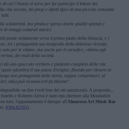
o di cui l’Autore si serve per far partecipe il lettore dei
la vita sociale, dei pregi e difetti tipici di una piccola comunità
tutti.
alla solidarietà, ma produce spesso anche giudizi spietati e
 di retaggi culturali atavici.
etti pende nettamente verso il primo piatto della bilancia, e i
re, tra i protagonisti suo malgrado della dolorosa vicenda,
solo per le vittime, ma anche per il carnefice, vittima egli
erista, dei mali della società.
i dà uno spaccato veritiero e piuttosto completo della vita
l quale adombra il suo paese d'origine, finendo per ritrarre in
uogo non protagonisti della storia, seppur comprimari, al
ùri; nda) può riconoscerli facilmente
”.
disponibile on-line (vedi foto dei siti autorizzati). A proposito...
 fratello e Roberto Alessi è stato mio direttore alla Mondadori
on loro, l'appuntamento è dunque all'
Almarosa Art Music Bar
el.
0584.82503
).