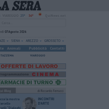
25°
36°
:
VIAREGGIO
QuiNews.net
rdì
07 Agosto 2026
ENZE
SIENA
AREZZO
GROSSETO
ste
Animali
Pubblicità
Contatti
STAZZEMA
VIAREGGIO
ui Blog
di Riccardo Ferrucci
INCONTRI
ucca la mostra
D'ARTE
Marcello
selli “Dialoghi