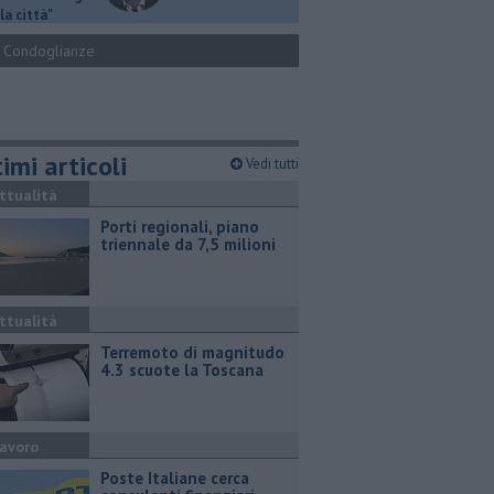
la città"
Condoglianze
imi articoli
Vedi tutti
ttualità
Porti regionali, piano
triennale da 7,5 milioni
ttualità
Terremoto di magnitudo
4.3 scuote la Toscana
avoro
Poste Italiane cerca