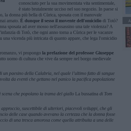
ona
conosciuto per la sua movimentata vita sentimentale,
è stato brutalmente ucciso nel suo negozio. In paese si
o, la donna più bella di Cùrica, sposata con il manovale
 mai amato.
È dunque il sesso il movente dell'omicidio
di Totò?
A
onna sposata ad aver mosso nell'assassino una tale violenza? A
'infanzia di Totò, che ogni anno torna a Cùrica per le vacanze
 su una vicenda più intricata di quanto appare, che lega l'omicidio
to romanzo, vi propongo
la prefazione del professor Giuseppe
ttutto uomo di cultura che vive da sempre nel borgo medievale
 di un paesino della Calabria, nel quale l’ultimo fatto di sangue
nvolta da eventi che gettano nel panico la pacifica popolazione
di scena che popolano la trama del giallo
La bussatina
di Tom
pproccio, suscettibile di ulteriori, piacevoli sviluppi, che gli
uscio delle case quando avevano la certezza che la donna fosse
reccio di una tresca amorosa come quella attribuita a una delle