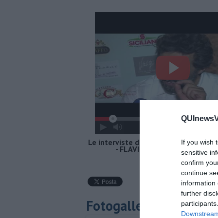
QUInewsVer
Le interviste del Premio Letterario 
If you wish 
- FLAVIO INSINNA di Tom Ferr
sensitive in
confirm you
continue se
information 
further disc
Fotogallery
participants
Downstream 