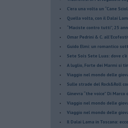
​C'era una volta un “Cane Scio
Quella volta, con il Dalai Lam
​“Maciste contro tutti”, 25 ann
​Omar Pedrini & C. all'Ecofest
Guido Elmi: un romantico sot
Sete Soís Sete Luas: dove c'è
​A luglio, Forte dei Marmi si ti
Viaggio nel mondo delle giov
Sulle strade del Rock&Roll c
​Ginevra “the voice” Di Marc
Viaggio nel mondo delle giov
​Viaggio nel mondo delle giov
Il Dalai Lama in Toscana: ecco