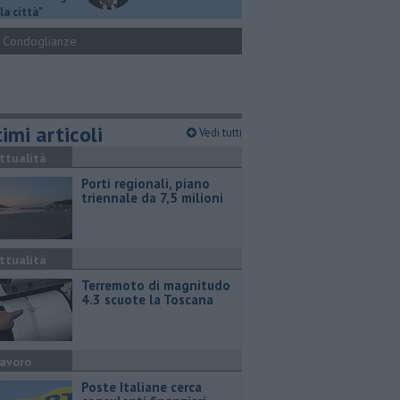
la città"
Condoglianze
imi articoli
Vedi tutti
ttualità
Porti regionali, piano
triennale da 7,5 milioni
ttualità
Terremoto di magnitudo
4.3 scuote la Toscana
avoro
Poste Italiane cerca