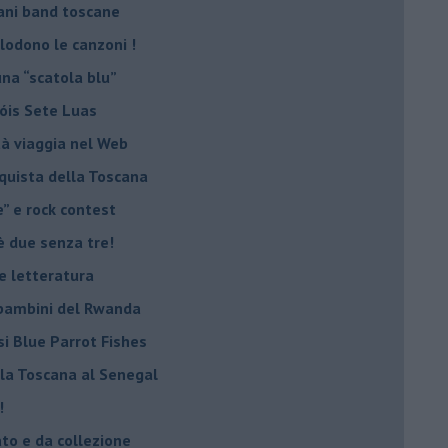
ani band toscane
plodono le canzoni !
una “scatola blu”
Sóis Sete Luas
tà viaggia nel Web
nquista della Toscana
e” e rock contest
è due senza tre!
 e letteratura
i bambini del Rwanda
si Blue Parrot Fishes
lla Toscana al Senegal
!
ato e da collezione