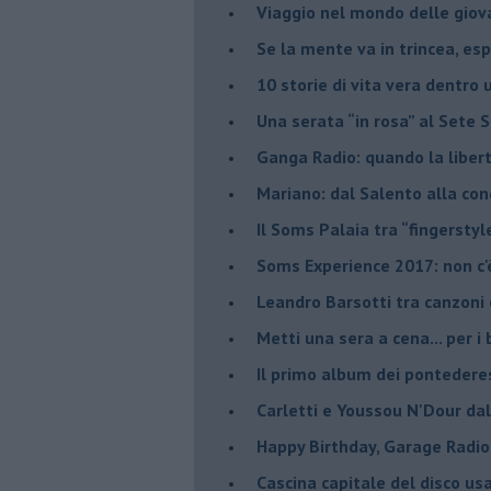
Viaggio nel mondo delle giov
Se la mente va in trincea, es
​10 storie di vita vera dentro 
​Una serata “in rosa” al Sete 
Ganga Radio: quando la liber
Mariano: dal Salento alla co
​Il Soms Palaia tra “fingerstyl
Soms Experience 2017: non c'
​Leandro Barsotti tra canzoni
​Metti una sera a cena... per 
​Il primo album dei pontedere
Carletti e Youssou N'Dour da
Happy Birthday, Garage Radio
​Cascina capitale del disco us