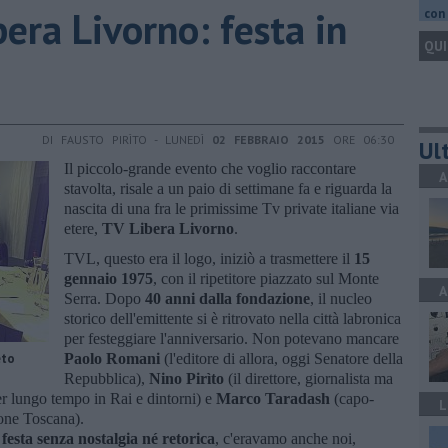
bera Livorno: festa in
con 
QUI
DI FAUSTO PIRÌTO - LUNEDÌ
02 FEBBRAIO 2015
ORE 06:30
Ult
Il piccolo-grande evento che voglio raccontare
A
stavolta, risale a un paio di settimane fa e riguarda la
nascita di una fra le primissime Tv private italiane via
etere,
TV Libera Livorno
.
TVL, questo era il logo, iniziò a trasmettere il
15
gennaio 1975
, con il ripetitore piazzato sul Monte
A
Serra. Dopo
40 anni dalla fondazione
, il nucleo
storico dell'emittente si è ritrovato nella città labronica
per festeggiare l'anniversario. Non potevano mancare
eto
Paolo Romani
(l'editore di allora, oggi Senatore della
Repubblica),
Nino Pirìto
(il direttore, giornalista ma
er lungo tempo in Rai e dintorni) e
Marco Taradash
(capo-
L
ione Toscana).
 festa senza nostalgia né retorica
, c'eravamo anche noi,