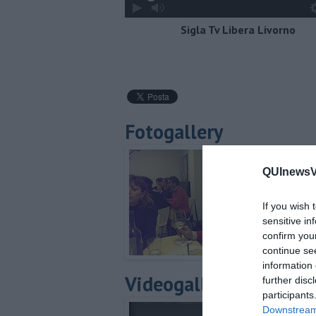
Sigla Tv Libera Livorno
Fotogallery
QUInewsVer
If you wish 
sensitive in
confirm you
continue se
information 
Videogallery
further disc
participants
Downstream 