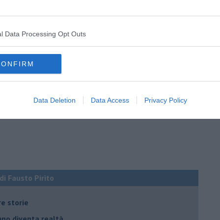
l Data Processing Opt Outs
CONFIRM
Data Deletion
Data Access
Privacy Policy
 di Fausto Pirìto
re storie
ogno diventa realtà