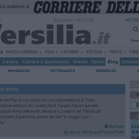
alla audience di
o
Aggiornato alle 12:00
METEO
Vene
NA
MASSA CARRARA
PISA
LIVORNO
PISTOIA
PRATO
FIR
Lavoro
Cultura e Spettacolo
Eventi
Sport
Blog
Intervi
MASSAROSA
PIETRASANTA
SERAVEZZA
to Pirìto
de del Pop (e non solo) con l'ex caporedattore di Tutto
rettore artistico del contest Rock Targato Italia e garante
azione BresciaMusicArt, ideatore e curatore del Tributo ad
Q
t Soms Experience, autore dei libri “In viaggio con I
rto”
Vedi tutti
A L
gli articoli del blog di Fausto Pirìto
di 
Scar