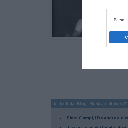
Persona
Articoli dal Blog “Musica e dintorni”
​Piero Ciampi, i De André e alt
​Trasferirsi in Portogallo:il s