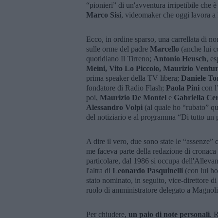
“pionieri” di un'avventura irripetibile che è 
Marco Sisi
, videomaker che oggi lavora a
Ecco, in ordine sparso, una carrellata di n
sulle orme del padre
Marcello
(anche lui c
quotidiano Il Tirreno;
Antonio Heusch
, es
Meini, Vito Lo Piccolo, Maurizio Ventur
prima speaker della TV libera;
Daniele To
fondatore di Radio Flash;
Paola Pini
con l
poi,
Maurizio De Montel
e
Gabriella Ce
Alessandro Volpi
(al quale ho “rubato” qu
del notiziario e al programma “Di tutto un 
A dire il vero, due sono state le “assenze” c
me faceva parte della redazione di cronaca 
particolare, dal 1986 si occupa dell'Allev
l'altra di
Leonardo Pasquinelli
(con lui ho 
stato nominato, in seguito, vice-direttore d
ruolo di amministratore delegato a Magnolia,
Per chiudere,
un paio di note personali
. 