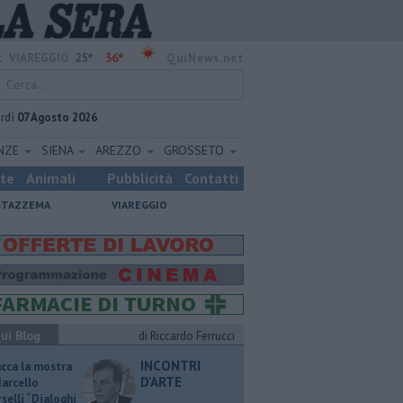
25°
36°
:
VIAREGGIO
QuiNews.net
rdì
07 Agosto 2026
ENZE
SIENA
AREZZO
GROSSETO
ste
Animali
Pubblicità
Contatti
STAZZEMA
VIAREGGIO
ui Blog
di Riccardo Ferrucci
INCONTRI
ucca la mostra
D'ARTE
Marcello
selli “Dialoghi