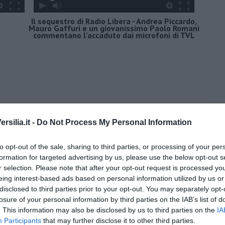
Il sequestro di Radio Libera - Andrea Piccardo,
Mauro Gaffuri e un giovanissimo Paolo Romani
commentano l'accaduto dai microfoni di TVL
silia.it -
Do Not Process My Personal Information
to opt-out of the sale, sharing to third parties, or processing of your per
formation for targeted advertising by us, please use the below opt-out s
r selection. Please note that after your opt-out request is processed y
eing interest-based ads based on personal information utilized by us or
disclosed to third parties prior to your opt-out. You may separately opt-
losure of your personal information by third parties on the IAB’s list of
. This information may also be disclosed by us to third parties on the
IA
Participants
that may further disclose it to other third parties.