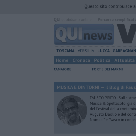
Questo sito contribuisce 
QUI
quotidiano online.
Percorso semplificat
TOSCANA
VERSILIA
LUCCA
GARFAGNA
Home
Cronaca
Politica
Attualità
CAMAIORE
FORTE DEI MARMI
MUSICA E DINTORNI — il Blog di Faus
FAUSTO PIRITO - Sulle stra
Musica & Spettacolo, già di
del Festival della contamin
Augusto Daolio e del contes
Nomadi” e “Vasco in conce