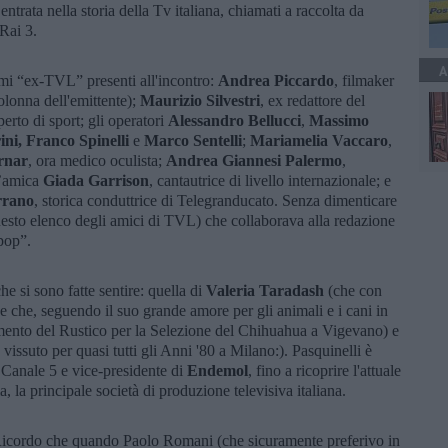
entrata nella storia della Tv italiana, chiamati a raccolta da
 Rai 3.
A
omi “ex-TVL” presenti all'incontro:
Andrea Piccardo
, filmaker
olonna dell'emittente);
Maurizio Silvestri
, ex redattore del
perto di sport; gli operatori
Alessandro Bellucci
,
Massimo
ini, Franco Spinelli
e
Marco Sentelli
;
Mariamelia Vaccaro
,
rnar
, ora medico oculista;
Andrea Giannesi Palermo
,
’amica
Giada Garrison
, cantautrice di livello internazionale; e
rrano
, storica conduttrice di Telegranducato. Senza dimenticare
esto elenco degli amici di TVL) che collaborava alla redazione
pop”.
he si sono fatte sentire: quella di
Valeria Taradash
(che con
e che, seguendo il suo grande amore per gli animali e i cani in
amento del Rustico per la Selezione del Chihuahua a Vigevano) e
vissuto per quasi tutti gli Anni '80 a Milano:). Pasquinelli è
i Canale 5 e vice-presidente di
Endemol
, fino a ricoprire l'attuale
 la principale società di produzione televisiva italiana.
Ricordo che quando Paolo Romani (che sicuramente preferivo in