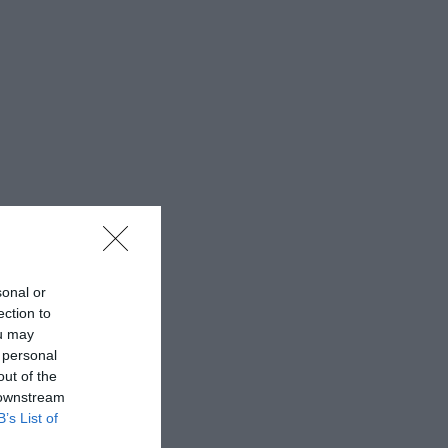
sonal or
ection to
ou may
 personal
out of the
 downstream
B’s List of