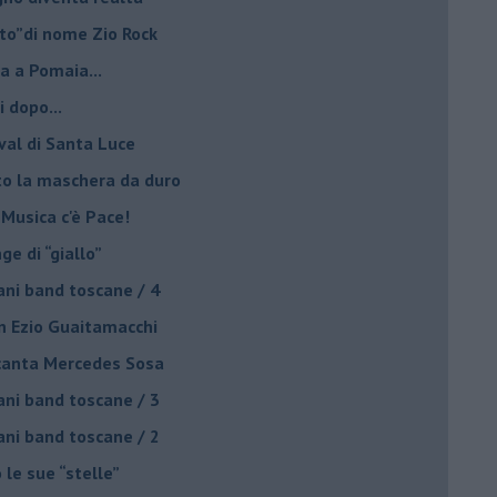
lto”di nome Zio Rock
a a Pomaia...
i dopo...
ival di Santa Luce
to la maschera da duro
 Musica c'è Pace!
nge di “giallo”
ani band toscane / 4
on Ezio Guaitamacchi
o canta Mercedes Sosa
ani band toscane / 3
ani band toscane / 2
 le sue “stelle”