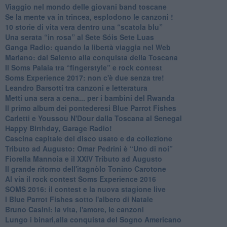
Viaggio nel mondo delle giovani band toscane
Se la mente va in trincea, esplodono le canzoni !
​10 storie di vita vera dentro una “scatola blu”
​Una serata “in rosa” al Sete Sóis Sete Luas
Ganga Radio: quando la libertà viaggia nel Web
Mariano: dal Salento alla conquista della Toscana
​Il Soms Palaia tra “fingerstyle” e rock contest
Soms Experience 2017: non c'è due senza tre!
​Leandro Barsotti tra canzoni e letteratura
​Metti una sera a cena... per i bambini del Rwanda
​Il primo album dei pontederesi Blue Parrot Fishes
Carletti e Youssou N'Dour dalla Toscana al Senegal
Happy Birthday, Garage Radio!
​Cascina capitale del disco usato e da collezione
Tributo ad Augusto: Omar Pedrini è “Uno di noi”
​Fiorella Mannoia e il XXIV Tributo ad Augusto
Il grande ritorno dell'itagnòlo Tonino Carotone
​Al via il rock contest Soms Experience 2016
​SOMS 2016: il contest e la nuova stagione live
I Blue Parrot Fishes sotto l'albero di Natale
Bruno Casini: la vita, l'amore, le canzoni
​Lungo i binari,alla conquista del Sogno Americano