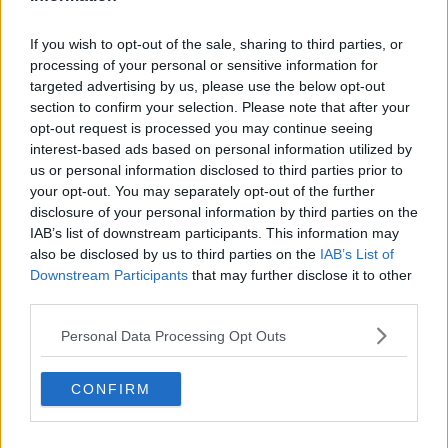
Forunatamente, non ci sarà da aspettare un futuro lontano per
riaverlo qui in Toscana. Marco Abbondanza ha infatti annunciato
If you wish to opt-out of the sale, sharing to third parties, or
che nel mese di luglio, tra
Pontedera e Montecastello
, si svolgerà
processing of your personal or sensitive information for
la XXIII edizione del Festival Sete Sóis Sete Luas
. E il nostro
targeted advertising by us, please use the below opt-out
nuovo amico ci sarà, insieme con la sua
Vibra.Sóis Orkestra
. Di
section to confirm your selection. Please note that after your
questo ci occuperemo senz'altro e molto presto. E stavolta è
opt-out request is processed you may continue seeing
proprio il caso di lasciarvi con il mio consueto slogan di chiusura:
interest-based ads based on personal information utilized by
buona Musica a tutti!
us or personal information disclosed to third parties prior to
Fausto Pirìto
your opt-out. You may separately opt-out of the further
disclosure of your personal information by third parties on the
IAB’s list of downstream participants. This information may
also be disclosed by us to third parties on the
IAB’s List of
Downstream Participants
that may further disclose it to other
third parties.
Se vuoi leggere le notizie principali della Toscana iscriviti alla
Personal Data Processing Opt Outs
Newsletter QUInews - ToscanaMedia.
Arriva gratis tutti i giorni
alle 20:00 direttamente nella tua casella di posta.
Basta cliccare
QUI
CONFIRM
Fotogallery