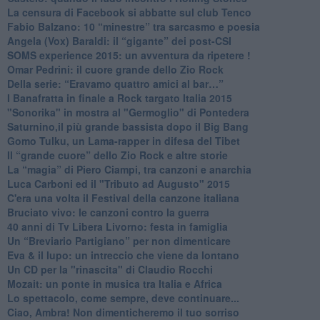
La censura di Facebook si abbatte sul club Tenco
Fabio Balzano: 10 “minestre” tra sarcasmo e poesia
Angela (Vox) Baraldi: il “gigante” dei post-CSI
​SOMS experience 2015: un avventura da ripetere !
Omar Pedrini: il cuore grande dello Zio Rock
Della serie: “Eravamo quattro amici al bar…”
I Banafratta in finale a Rock targato Italia 2015
"Sonorika" in mostra al "Germoglio" di Pontedera
​Saturnino,il più grande bassista dopo il Big Bang
​Gomo Tulku, un Lama-rapper in difesa del Tibet
​Il “grande cuore” dello Zio Rock e altre storie
La “magia” di Piero Ciampi, tra canzoni e anarchia
Luca Carboni ed il "Tributo ad Augusto" 2015
C'era una volta il Festival della canzone italiana
Bruciato vivo: le canzoni contro la guerra
40 anni di Tv Libera Livorno: festa in famiglia
Un “Breviario Partigiano” per non dimenticare
Eva & il lupo: un intreccio che viene da lontano
Un CD per la "rinascita" di Claudio Rocchi
Mozait: un ponte in musica tra Italia e Africa
Lo spettacolo, come sempre, deve continuare...
Ciao, Ambra! Non dimenticheremo il tuo sorriso