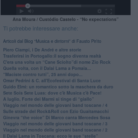
Ana Moura / Custódio Castelo - “No expectations”
Ti potrebbe interessare anche:
Articoli dal Blog “Musica e dintorni” di Fausto Pirìto
​Piero Ciampi, i De André e altre storie
​Trasferirsi in Portogallo:il sogno diventa realtà
​C'era una volta un “Cane Sciolto”di nome Zio Rock
Quella volta, con il Dalai Lama a Pomaia...
​“Maciste contro tutti”, 25 anni dopo...
​Omar Pedrini & C. all'Ecofestival di Santa Luce
Guido Elmi: un romantico sotto la maschera da duro
Sete Soís Sete Luas: dove c'è Musica c'è Pace!
​A luglio, Forte dei Marmi si tinge di “giallo”
Viaggio nel mondo delle giovani band toscane / 4
Sulle strade del Rock&Roll con Ezio Guaitamacchi
​Ginevra “the voice” Di Marco canta Mercedes Sosa
Viaggio nel mondo delle giovani band toscane / 3
​Viaggio nel mondo delle giovani band toscane / 2
Il Dalai Lama in Toscana: ecco le sue “stelle”