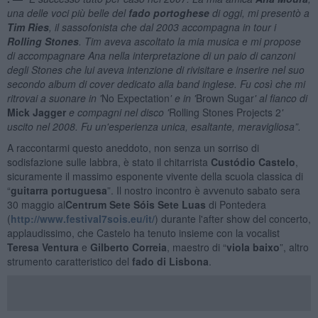
una delle voci più belle del
fado portoghese
di oggi, mi presentò a
Tim Ries
, il sassofonista che dal 2003 accompagna in tour i
Rolling Stones
. Tim aveva ascoltato la mia musica e mi propose
di accompagnare Ana nella interpretazione di un paio di canzoni
degli Stones che lui aveva intenzione di rivisitare e inserire nel suo
secondo album di cover dedicato alla band inglese. Fu così che mi
ritrovai a suonare in '
No Expectation
' e in '
Brown Sugar
' al fianco di
Mick Jagger
e compagni nel disco '
Rolling Stones Projects 2
'
uscito nel 2008. Fu un'esperienza unica, esaltante, meravigliosa”.
A raccontarmi questo aneddoto, non senza un sorriso di
sodisfazione sulle labbra, è stato il chitarrista
Custódio Castelo
,
sicuramente il massimo esponente vivente della scuola classica di
“
guitarra portuguesa
”. Il nostro incontro è avvenuto sabato sera
30 maggio al
Centrum Sete Sóis Sete Luas
di Pontedera
(
http://www.festival7sois.eu/it/
) durante l'after show del concerto,
applaudissimo, che Castelo ha tenuto insieme con la vocalist
Teresa Ventura
e
Gilberto Correia
, maestro di “
viola baixo
”, altro
strumento caratteristico del
fado di Lisbona
.