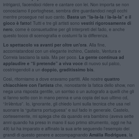
intrigarci, facendoci ridere e cantare con lei. Non importa se non
conosciamo il portoghese, sembra dire guardandoci negli occhi
mentre prosegue nel suo canto.
Basta un “la-la-la / la-la-la” e il
gioco è fatto!
Tutti e tre gli artisti sono
vestiti rigorosamente di
nero
, come è consuetudine per gli interpreti del fado, e anche
questo tocco di scenografia e costumi fa la differenza.
Lo spettacolo va avanti per oltre un'ora
. Alla fine,
accomiatandosi con un elegante inchino, Castelo, Ventura e
Correia lasciano la sala. Ma per poco.
La gente continua ad
applaudire e “li pretende” a viva voce
di nuovo sul palco,
costringendoli a un
doppio, graditissimo bis
.
Così, ritorniamo a dove eravamo partiti. Alle nostre
quattro
chiacchiere con l'artista
che, nonostante la fatica dello show, non
nega una risposta gentile, un sorriso o un autografo a quelli che gli
si fanno sotto con in mano penna e una copia del suo ultimo cd,
“
InVentus
”. Io, ignorante, gli chiedo lumi sulla tecnica che usa nel
suonare la “guitarra portuguesa” e sul fado in generale. Castelo,
cortesemente, mi spiega che da quando era bambino (aveva sette
anni quando ha preso in mano il suo primo strumento, oggi ne ha
49) lui ha imparato e affinato la sua arte seguendo l'esempio dei
grandi di questo genere e accompagnando
Amália Rodrigues
, la