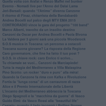
​Quella volta con Arafat e Renzo Maffei nel bunker
​Evento - Nomadi live per l'Anno del Dalai Lama
Jerì-Barsali: quando “l'Attimo” diventa Canzone
Il ritorno di Finaz, chitarrista della Bandabardò
Andrea Bocelli sul palco degli MTV EMA 2015
CONTRORADIO vince la gara del progetto "100 band"
Marco Alberti, travolto da un insolito destino
Canzoni da Oscar per Andrea Bocelli e Paola Bivona
La Valdera per 3 giorni sarà una piccola Woodstock
S.O.S musica in Toscana: un percorso a ostacoli
​Toscana suona giovane? La risposta della Regione
Caro governatore, che fine ha fatto il tuo post ?
S.O.S. in chiave rock: caro Enrico ti scrivo...
Tu chiamale se vuoi... Canzoni da Marciapiede!
​Tutta la magia del Mediterraneo a Villa Malaspina
​Pino Scotto: un rocker “duro e puro” alla mèta!
​Quando la Canzone fa rima con Kafka e Rivoluzione
​Fortis:la “lunga corsa” di un cantautore di razza
Alice e il Premio Internazionale della Libertà
​L'incanto del Mediterraneo abbraccia la Toscana
​Diego Spagnoli e la “macchina da guerra” di Vasco
​Guido Elmi: da Vasco Rossi alla “beautiful life”
​Castelo: quando il fado incontrò i Rolling Stones