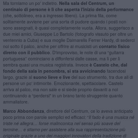
Ma torniamo un po' indietro.
Nella sala del Centrum, un
centinaio di persone è lì che aspetta l'inizio della performance
(che, sottolineo, era a ingresso libero). La prima fila, come
solitamente avviene per una sorta di pudore quando i posti non
sono assegnati, è quasi completamente vuota. Allora, suggerisco a
due miei amici, Giuseppe Lo Bartolo (fotografo vissuto per oltre un
ventennio a Cuba) e sua moglie Daimarelis Ferrer Hardy, di sederci
noi sotto il palco, anche per offrire ai musicisti un
contatto fisico
diretto con il pubblico
. D'improvviso, le note di una “guitarra
portuguesa” cominciano a diffonfersi dalle casse, ma lì per lì
sembra quasi una musica registrata. Invece
è Castelo che, dal
fondo della sala in penombra, si sta avvicinando
facendosi
largo, grazie al
suono lieve e live
del suo strumento, tra due ali di
persone un po' intimorite. Emozionante, spettacolare. Castelo
arriva al palco, ma non sale e si siede proprio davanti a noi
continuando a “perdersi" in un brano tanto struggente quanto
ammaliatore.
Marco Abbondanza
, direttore del Centrum, ce lo aveva anticipato
poco prima con parole semplici ed efficaci: “
Il fado è una musica né
triste né allegra… forse malinconica nel senso più soave del
termine… e stiamo per assistere alla sua rappresentazione più
originale grazie a uno dei maggiori innovatori della tradizione di