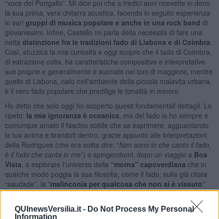
“voce del Portgallo”. Mi dice poi che a tredici anni ricevette in dono
la sua prima, vera chitarra acustica, facendo in seguito esperienza
in vari
gruppi di musica popolare e anche in una rock band
di
giovanissimi. Infine, Castello mi parla della necessità di fare una
netta
distinzione fra le tradizioni fado di Lisbona e di Coimbra
.
Così, stuzzica la mia curiosità e oggi scopro che il fado di Coimbra,
di estrazione colta, ha caratteristiche compositive e interpretative
sue proprie e generalmente è suonato nei toni di maggiore, mentre
quello di Lisbona, nato nell'ambiente della piccola malavita urbana,
è il vero fado popolare che predilige le tonalità in minore.
Ho detto che solo oggi ho scoperto questi fondamentali dettagli. Lo
ripeto:
la mia ignoranza è oceanica
, ma del fado io ho sempre e
comunque amato il fascino sottile che sa esprimere, agguantando
la tua anima e tirandoti dentro, grazie appunto alle interpretazioni
della Rodrigues (che era solita dire: “
Non sono io che canto il fado,
è il fado che canta in me
”) e spingendomi, dopo un viaggio a
Boa
Vista
, a esplorare l'universo della
“morna” capoverdiana
che in
qualche modo poggia la sua filosofia, come il fado, sulla già citata
“saudade”, la "
malinconia per qualcosa che non si è vissuto
"
che qualcuno spericolatamente identifica anche nella cosiddetta
"
nostalgia del futuro
".
QUInewsVersilia.it -
Do Not Process My Personal
Information
E io ho già “nostalgia” di Custódio Castelo e della sua arte
.