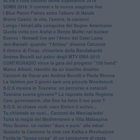
​Al via il rock contest Soms Experience 2016
​SOMS 2016: il contest e la nuova stagione live
I Blue Parrot Fishes sotto l'albero di Natale
Bruno Casini: la vita, l'amore, le canzoni
​Lungo i binari,alla conquista del Sogno Americano
​Quella volta con Arafat e Renzo Maffei nel bunker
​Evento - Nomadi live per l'Anno del Dalai Lama
Jerì-Barsali: quando “l'Attimo” diventa Canzone
Il ritorno di Finaz, chitarrista della Bandabardò
Andrea Bocelli sul palco degli MTV EMA 2015
CONTRORADIO vince la gara del progetto "100 band"
Marco Alberti, travolto da un insolito destino
Canzoni da Oscar per Andrea Bocelli e Paola Bivona
La Valdera per 3 giorni sarà una piccola Woodstock
S.O.S musica in Toscana: un percorso a ostacoli
​Toscana suona giovane? La risposta della Regione
Caro governatore, che fine ha fatto il tuo post ?
S.O.S. in chiave rock: caro Enrico ti scrivo...
Tu chiamale se vuoi... Canzoni da Marciapiede!
​Tutta la magia del Mediterraneo a Villa Malaspina
​Pino Scotto: un rocker “duro e puro” alla mèta!
​Quando la Canzone fa rima con Kafka e Rivoluzione
​Fortis:la “lunga corsa” di un cantautore di razza