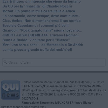
Eva & il lupo: un intreccio che viene da lontano
Un CD per la "rinascita" di Claudio Rocchi
Mozait: un ponte in musica tra Italia e Africa
Lo spettacolo, come sempre, deve continuare...
Ciao, Ambra! Non dimenticheremo il tuo sorriso
Speciale Capodanno: i concerti più belli
Quando il "Rock targato Italia" suona toscano...
JIMBO Festival DUEMILA14: arrivano I Nomadi
Burns & Braido: 2 chitarre per il "Blasco"
Metti una sera a cena... da Maroccolo a De Andrè
La mia piccola-grande truffa del rock'n'roll
Editore Toscana Media Channel srl - Via Dei Martelli, 8 - 50129
FIRENZE - info@toscanamediachannel.it. TOSCANA MEDIA
NEWS quotidiano on line registrato presso il Tribunale di Firenze
al n. 5935 del 27.09.2013. Iscrizione ROC 22105 - C.F. e P.Iva
0620787048
Fatturazione Elettronica M5UXCR1 |
Privacy Nielsen
Direttore responsabile Marco Migli