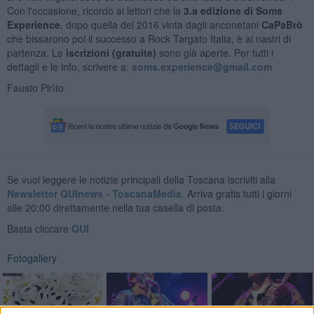
Con l'occasione, ricordo ai lettori che la
3.a edizione di Soms
Experience
, dopo quella del 2016 vinta dagli anconetani
CaPaBrò
che bissarono poi il successo a Rock Targato Italia, è ai nastri di
partenza. Le
iscrizioni (gratuite)
sono già aperte. Per tutti i
dettagli e le info, scrivere a:
soms.experience@gmail.com
Fausto Pirìto
Se vuoi leggere le notizie principali della Toscana iscriviti alla
Newsletter QUInews - ToscanaMedia.
Arriva gratis tutti i giorni
alle 20:00 direttamente nella tua casella di posta.
Basta cliccare
QUI
Fotogallery