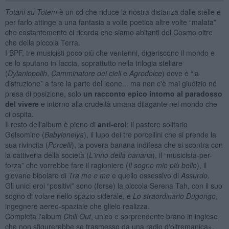
Totani su Totem
è un cd che riduce la nostra distanza dalle stelle e
per farlo attinge a una fantasia a volte poetica altre volte “malata”
che costantemente ci ricorda che siamo abitanti del Cosmo oltre
che della piccola Terra.
I BPF, tre musicisti poco più che ventenni, digeriscono il mondo e
ce lo sputano in faccia, soprattutto nella trilogia stellare
(
Dylaniopolih
,
Camminatore dei cieli
e
Agrodolce
) dove è “la
distruzione” a fare la parte del leone... ma non c'è mai giudizio né
presa di posizione, solo
un racconto epico intorno al paradosso
del vivere
e intorno alla crudeltà umana dilagante nel mondo che
ci ospita.
Il resto dell'album è pieno di
anti-eroi
: il pastore solitario
Gelsomino (
Babylonelya
), il lupo dei tre porcellini che si prende la
sua rivincita (
Porcelli
), la povera banana indifesa che si scontra con
la cattiveria della società (
L'inno della banana
), il “musicista-per-
forza” che vorrebbe fare il ragioniere (
Il sogno mio più bello
), il
giovane bipolare di
Tra me e me
e quello ossessivo di
Assurdo
.
Gli unici eroi “positivi” sono (forse) la piccola Serena Tah, con il suo
sogno di volare nello spazio siderale, e
Lo straordinario Dugongo
,
ingegnere aereo-spaziale che glielo realizza.
Completa l'album
Chill Out
, unico e sorprendente brano in inglese
che non sfigurerebbe se trasmesso da una radio d'oltremanica».