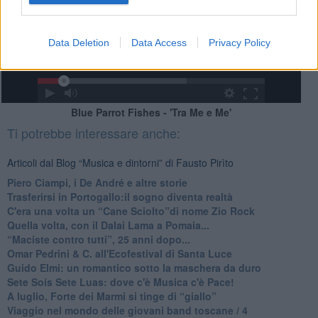
Data Deletion
Data Access
Privacy Policy
Blue Parrot Fishes - 'Tra Me e Me'
Ti potrebbe interessare anche:
Articoli dal Blog “Musica e dintorni” di Fausto Pirìto
​Piero Ciampi, i De André e altre storie
​Trasferirsi in Portogallo:il sogno diventa realtà
​C'era una volta un “Cane Sciolto”di nome Zio Rock
Quella volta, con il Dalai Lama a Pomaia...
​“Maciste contro tutti”, 25 anni dopo...
​Omar Pedrini & C. all'Ecofestival di Santa Luce
Guido Elmi: un romantico sotto la maschera da duro
Sete Soís Sete Luas: dove c'è Musica c'è Pace!
​A luglio, Forte dei Marmi si tinge di “giallo”
Viaggio nel mondo delle giovani band toscane / 4