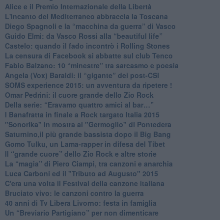
Alice e il Premio Internazionale della Libertà
​L'incanto del Mediterraneo abbraccia la Toscana
​Diego Spagnoli e la “macchina da guerra” di Vasco
​Guido Elmi: da Vasco Rossi alla “beautiful life”
​Castelo: quando il fado incontrò i Rolling Stones
La censura di Facebook si abbatte sul club Tenco
Fabio Balzano: 10 “minestre” tra sarcasmo e poesia
Angela (Vox) Baraldi: il “gigante” dei post-CSI
​SOMS experience 2015: un avventura da ripetere !
Omar Pedrini: il cuore grande dello Zio Rock
Della serie: “Eravamo quattro amici al bar…”
I Banafratta in finale a Rock targato Italia 2015
"Sonorika" in mostra al "Germoglio" di Pontedera
​Saturnino,il più grande bassista dopo il Big Bang
​Gomo Tulku, un Lama-rapper in difesa del Tibet
​Il “grande cuore” dello Zio Rock e altre storie
La “magia” di Piero Ciampi, tra canzoni e anarchia
Luca Carboni ed il "Tributo ad Augusto" 2015
C'era una volta il Festival della canzone italiana
Bruciato vivo: le canzoni contro la guerra
40 anni di Tv Libera Livorno: festa in famiglia
Un “Breviario Partigiano” per non dimenticare