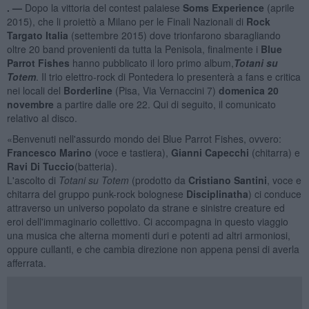
. —
Dopo la vittoria del contest palaiese
Soms Experience
(aprile
2015), che li proiettò a Milano per le Finali Nazionali di
Rock
Targato Italia
(settembre 2015) dove trionfarono sbaragliando
oltre 20 band provenienti da tutta la Penisola, finalmente i
Blue
Parrot Fishes
hanno pubblicato il loro primo album,
Totani su
Totem
. Il trio elettro-rock di Pontedera lo presenterà a fans e critica
nei locali del
Borderline
(Pisa, Via Vernaccini 7)
domenica 20
novembre
a partire dalle ore 22. Qui di seguito, il comunicato
relativo al disco.
«Benvenuti nell'assurdo mondo dei Blue Parrot Fishes, ovvero:
Francesco Marino
(voce e tastiera),
Gianni Capecchi
(chitarra) e
Ravi Di Tuccio
(batteria).
L'ascolto di
Totani su Totem
(prodotto da
Cristiano Santini
, voce e
chitarra del gruppo punk-rock bolognese
Disciplinatha
) ci conduce
attraverso un universo popolato da strane e sinistre creature ed
eroi dell'immaginario collettivo. Ci accompagna in questo viaggio
una musica che alterna momenti duri e potenti ad altri armoniosi,
oppure cullanti, e che cambia direzione non appena pensi di averla
afferrata.