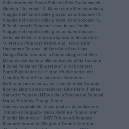
Sulle strade del Rock&Roll con Ezio Guaitamacchi
​Ginevra “the voice” Di Marco canta Mercedes Sosa
Viaggio nel mondo delle giovani band toscane / 3
​Viaggio nel mondo delle giovani band toscane / 2
Il Dalai Lama in Toscana: ecco le sue “stelle”
Viaggio nel mondo delle giovani band toscane
Se la mente va in trincea, esplodono le canzoni !
​10 storie di vita vera dentro una “scatola blu”
​Una serata “in rosa” al Sete Sóis Sete Luas
Ganga Radio: quando la libertà viaggia nel Web
Mariano: dal Salento alla conquista della Toscana
​Il Soms Palaia tra “fingerstyle” e rock contest
Soms Experience 2017: non c'è due senza tre!
​Leandro Barsotti tra canzoni e letteratura
​Metti una sera a cena... per i bambini del Rwanda
​Il primo album dei pontederesi Blue Parrot Fishes
Carletti e Youssou N'Dour dalla Toscana al Senegal
Happy Birthday, Garage Radio!
​Cascina capitale del disco usato e da collezione
Tributo ad Augusto: Omar Pedrini è “Uno di noi”
​Fiorella Mannoia e il XXIV Tributo ad Augusto
Il grande ritorno dell'itagnòlo Tonino Carotone