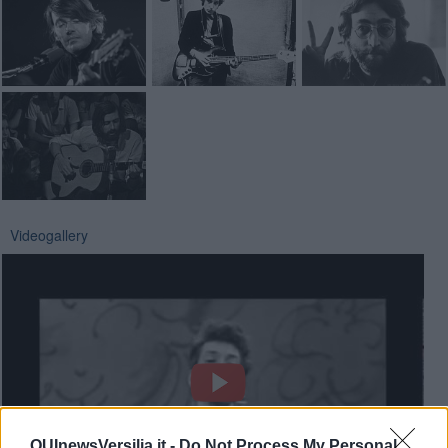
Videogallery
QUInewsVersilia.it -
Do Not Process My Personal