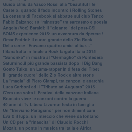
​Guido Elmi: da Vasco Rossi alla “beautiful life”
​Castelo: quando il fado incontrò i Rolling Stones
La censura di Facebook si abbatte sul club Tenco
Fabio Balzano: 10 “minestre” tra sarcasmo e poesia
Angela (Vox) Baraldi: il “gigante” dei post-CSI
​SOMS experience 2015: un avventura da ripetere !
Omar Pedrini: il cuore grande dello Zio Rock
Della serie: “Eravamo quattro amici al bar…”
I Banafratta in finale a Rock targato Italia 2015
"Sonorika" in mostra al "Germoglio" di Pontedera
​Saturnino,il più grande bassista dopo il Big Bang
​Gomo Tulku, un Lama-rapper in difesa del Tibet
​Il “grande cuore” dello Zio Rock e altre storie
La “magia” di Piero Ciampi, tra canzoni e anarchia
Luca Carboni ed il "Tributo ad Augusto" 2015
C'era una volta il Festival della canzone italiana
Bruciato vivo: le canzoni contro la guerra
40 anni di Tv Libera Livorno: festa in famiglia
Un “Breviario Partigiano” per non dimenticare
Eva & il lupo: un intreccio che viene da lontano
Un CD per la "rinascita" di Claudio Rocchi
Mozait: un ponte in musica tra Italia e Africa