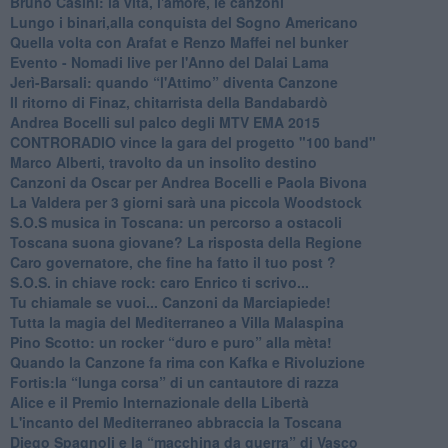
Bruno Casini: la vita, l'amore, le canzoni
​Lungo i binari,alla conquista del Sogno Americano
​Quella volta con Arafat e Renzo Maffei nel bunker
​Evento - Nomadi live per l'Anno del Dalai Lama
Jerì-Barsali: quando “l'Attimo” diventa Canzone
Il ritorno di Finaz, chitarrista della Bandabardò
Andrea Bocelli sul palco degli MTV EMA 2015
CONTRORADIO vince la gara del progetto "100 band"
Marco Alberti, travolto da un insolito destino
Canzoni da Oscar per Andrea Bocelli e Paola Bivona
La Valdera per 3 giorni sarà una piccola Woodstock
S.O.S musica in Toscana: un percorso a ostacoli
​Toscana suona giovane? La risposta della Regione
Caro governatore, che fine ha fatto il tuo post ?
S.O.S. in chiave rock: caro Enrico ti scrivo...
Tu chiamale se vuoi... Canzoni da Marciapiede!
​Tutta la magia del Mediterraneo a Villa Malaspina
​Pino Scotto: un rocker “duro e puro” alla mèta!
​Quando la Canzone fa rima con Kafka e Rivoluzione
​Fortis:la “lunga corsa” di un cantautore di razza
Alice e il Premio Internazionale della Libertà
​L'incanto del Mediterraneo abbraccia la Toscana
​Diego Spagnoli e la “macchina da guerra” di Vasco