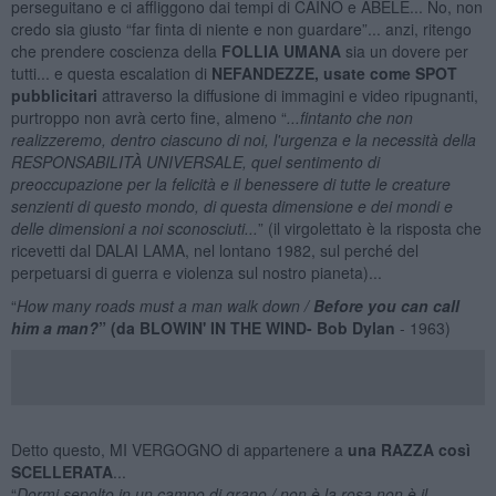
perseguitano e ci affliggono dai tempi di CAINO e ABELE... No, non
credo sia giusto “far finta di niente e non guardare”... anzi, ritengo
che prendere coscienza della
FOLLIA UMANA
sia un dovere per
tutti... e questa escalation di
NEFANDEZZE, usate come SPOT
pubblicitari
attraverso la diffusione di immagini e video ripugnanti,
purtroppo non avrà certo fine, almeno “
...fintanto che non
realizzeremo, dentro ciascuno di noi, l'urgenza e la necessità della
RESPONSABILITÀ UNIVERSALE
, quel sentimento di
preoccupazione per la felicità e il benessere di tutte le creature
senzienti di questo mondo, di questa dimensione e dei mondi e
delle dimensioni a noi sconosciuti...
” (il virgolettato è la risposta che
ricevetti dal DALAI LAMA, nel lontano 1982, sul perché del
perpetuarsi di guerra e violenza sul nostro pianeta)...
“
How many roads must a man walk down /
Before you can call
him a man?
” (da BLOWIN' IN THE WIND- Bob Dylan
- 1963)
Detto questo, MI VERGOGNO di appartenere a
una RAZZA così
SCELLERATA
...
“
Dormi sepolto in un campo di grano / non è la rosa non è il