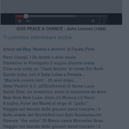
GIVE PEACE A CHANCE - John Lennon (1969)
Ti potrebbe interessare anche:
Articoli dal Blog “Musica e dintorni” di Fausto Pirìto
​Piero Ciampi, i De André e altre storie
​Trasferirsi in Portogallo:il sogno diventa realtà
​C'era una volta un “Cane Sciolto”di nome Zio Rock
Quella volta, con il Dalai Lama a Pomaia...
​“Maciste contro tutti”, 25 anni dopo...
​Omar Pedrini & C. all'Ecofestival di Santa Luce
Guido Elmi: un romantico sotto la maschera da duro
Sete Soís Sete Luas: dove c'è Musica c'è Pace!
​A luglio, Forte dei Marmi si tinge di “giallo”
Viaggio nel mondo delle giovani band toscane / 4
Sulle strade del Rock&Roll con Ezio Guaitamacchi
​Ginevra “the voice” Di Marco canta Mercedes Sosa
Viaggio nel mondo delle giovani band toscane / 3