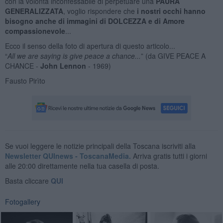
con la volontà inconfessabile di perpetuare una
PAURA
GENERALIZZATA
, voglio rispondere che
i nostri occhi hanno
bisogno anche di
immagini di DOLCEZZA e di Amore
compassionevole
...
Ecco il senso della foto di apertura di questo articolo...
“
All we are saying is give peace a chance...
” (da GIVE PEACE A
CHANCE -
John Lennon
- 1969)
Fausto Pirìto
Se vuoi leggere le notizie principali della Toscana iscriviti alla
Newsletter QUInews - ToscanaMedia.
Arriva gratis tutti i giorni
alle 20:00 direttamente nella tua casella di posta.
Basta cliccare
QUI
Fotogallery