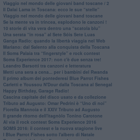
​Viaggio nel mondo delle giovani band toscane / 2
Il Dalai Lama in Toscana: ecco le sue “stelle”
Viaggio nel mondo delle giovani band toscane
Se la mente va in trincea, esplodono le canzoni !
​10 storie di vita vera dentro una “scatola blu”
​Una serata “in rosa” al Sete Sóis Sete Luas
Ganga Radio: quando la libertà viaggia nel Web
Mariano: dal Salento alla conquista della Toscana
​Il Soms Palaia tra “fingerstyle” e rock contest
Soms Experience 2017: non c'è due senza tre!
​Leandro Barsotti tra canzoni e letteratura
​Metti una sera a cena... per i bambini del Rwanda
​Il primo album dei pontederesi Blue Parrot Fishes
Carletti e Youssou N'Dour dalla Toscana al Senegal
Happy Birthday, Garage Radio!
​Cascina capitale del disco usato e da collezione
Tributo ad Augusto: Omar Pedrini è “Uno di noi”
​Fiorella Mannoia e il XXIV Tributo ad Augusto
Il grande ritorno dell'itagnòlo Tonino Carotone
​Al via il rock contest Soms Experience 2016
​SOMS 2016: il contest e la nuova stagione live
I Blue Parrot Fishes sotto l'albero di Natale