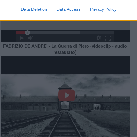
Data Deletion
Data Access
Privacy Policy
FABRIZIO DE ANDRE' - La Guerra di Piero (videoclip - audio
restaurato)