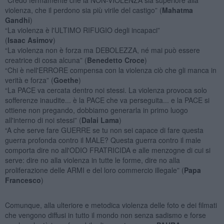
violenza, che il perdono sia più virile del castigo” (
Mahatma
Gandhi
)
“La violenza è l'ULTIMO RIFUGIO degli incapaci”
(
Isaac Asimov
)
“La violenza non è forza ma DEBOLEZZA, né mai può essere
creatrice di cosa alcuna” (
Benedetto Croce
)
“Chi è nell'ERRORE compensa con la violenza ciò che gli manca in
verità e forza” (
Goethe
)
“La PACE va cercata dentro noi stessi. La violenza provoca solo
sofferenze inaudite... è la PACE che va perseguita... e la PACE si
ottiene non pregando, dobbiamo generarla in primo luogo
all'interno di noi stessi” (
Dalai Lama
)
“A che serve fare GUERRE se tu non sei capace di fare questa
guerra profonda contro il MALE? Questa guerra contro il male
comporta dire no all'ODIO FRATRICIDA e alle menzogne di cui si
serve: dire no alla violenza in tutte le forme, dire no alla
proliferazione delle ARMI e del loro commercio illegale” (
Papa
Francesco
)
Comunque, alla ulteriore e metodica violenza delle foto e dei filmati
che vengono diffusi in tutto il mondo non senza sadismo e forse