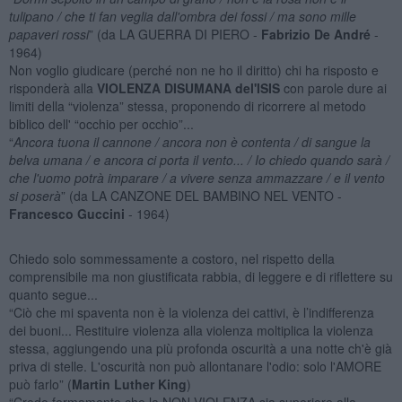
tulipano / che ti fan veglia dall'ombra dei fossi / ma sono mille
papaveri rossi
” (da LA GUERRA DI PIERO -
Fabrizio De André
-
1964)
Non voglio giudicare (perché non ne ho il diritto) chi ha risposto e
risponderà alla
VIOLENZA DISUMANA del'ISIS
con parole dure ai
limiti della “violenza” stessa, proponendo di ricorrere al metodo
biblico dell' “occhio per occhio”...
“
Ancora tuona il cannone / ancora non è contenta / di sangue la
belva umana / e ancora ci porta il vento... / Io chiedo quando sarà /
che l'uomo potrà imparare / a vivere senza ammazzare / e il vento
si poserà
” (da LA CANZONE DEL BAMBINO NEL VENTO -
Francesco Guccini
- 1964)
Chiedo solo sommessamente a costoro, nel rispetto della
comprensibile ma non giustificata rabbia, di leggere e di riflettere su
quanto segue...
“Ciò che mi spaventa non è la violenza dei cattivi, è l’indifferenza
dei buoni... Restituire violenza alla violenza moltiplica la violenza
stessa, aggiungendo una più profonda oscurità a una notte ch'è già
priva di stelle. L'oscurità non può allontanare l'odio: solo l'AMORE
può farlo” (
Martin Luther King
)
“Credo fermamente che la NON-VIOLENZA sia superiore alla