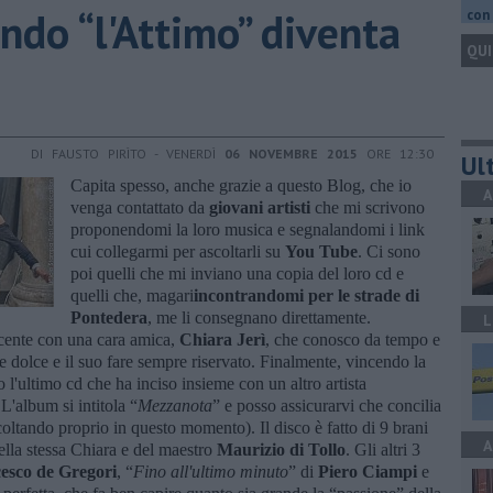
ando “l'Attimo” diventa
con 
QUI
DI FAUSTO PIRÌTO - VENERDÌ
06 NOVEMBRE 2015
ORE 12:30
Ult
Capita spesso, anche grazie a questo Blog, che io
A
venga contattato da
giovani artisti
che mi scrivono
proponendomi la loro musica e segnalandomi i link
cui collegarmi per ascoltarli su
You Tube
. Ci sono
poi quelli che mi inviano una copia del loro cd e
quelli che, magari
incontrandomi per le strade di
Pontedera
, me li consegnano direttamente.
L
ecente con una cara amica,
Chiara Jerì
, che conosco da tempo e
e dolce e il suo fare sempre riservato. Finalmente, vincendo la
 l'ultimo cd che ha inciso insieme con un altro artista
 L'album si intitola “
Mezzanota
” e posso assicurarvi che concilia
sascoltando proprio in questo momento). Il disco è fatto di 9 brani
A
ella stessa Chiara e del maestro
Maurizio di Tollo
. Gli altri 3
esco de Gregori
, “
Fino all'ultimo minuto
” di
Piero Ciampi
e