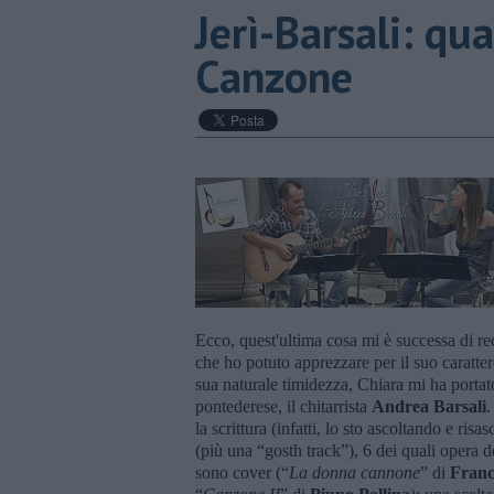
Jerì-Barsali: qu
Canzone
Ecco, quest'ultima cosa mi è successa di r
che ho potuto apprezzare per il suo caratter
sua naturale timidezza, Chiara mi ha portato
pontederese, il chitarrista
Andrea Barsali
.
la scrittura (infatti, lo sto ascoltando e ri
(più una “gosth track”), 6 dei quali opera d
sono cover (“
La donna cannone
” di
Franc