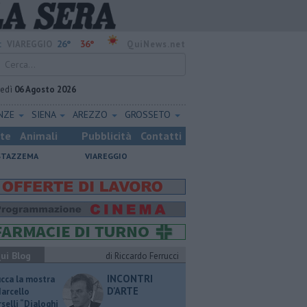
26°
36°
:
VIAREGGIO
QuiNews.net
vedì
06 Agosto 2026
ENZE
SIENA
AREZZO
GROSSETO
ste
Animali
Pubblicità
Contatti
STAZZEMA
VIAREGGIO
ui Blog
di Riccardo Ferrucci
INCONTRI
ucca la mostra
D'ARTE
Marcello
selli “Dialoghi