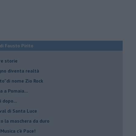
 di Fausto Pirìto
re storie
ogno diventa realtà
lto”di nome Zio Rock
a a Pomaia...
i dopo...
ival di Santa Luce
to la maschera da duro
 Musica c'è Pace!