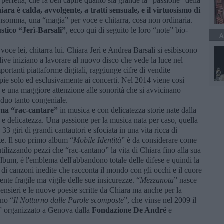
a perfetta, che fa ben capire quanto sia grande la “passione” della
ara è calda, avvolgente, a tratti sensuale, e il virtuosismo di
Insomma, una “magia” per voce e chitarra, cosa non ordinaria.
stico “Jerì-Barsali”
, ecco qui di seguito le loro “note” bio-
A
 voce lei, chitarra lui. Chiara Jerì e Andrea Barsali si esibiscono
live iniziano a lavorare al nuovo disco che vede la luce nel
portanti piattaforme digitali, raggiunge cifre di vendite
ie solo ed esclusivamente ai concerti. Nel 2014 viene così
 e una maggiore attenzione alle sonorità che si avvicinano
 duo tanto congeniale.
ama “rac-cantare”
in musica e con delicatezza storie nate dalla
 e delicatezza. Una passione per la musica nata per caso, quella
 33 giri di grandi cantautori e sfociata in una vita ricca di
te. Il suo primo album “
Mobile Identità
” è da considerare come
tilizzando pezzi che “rac-cantano” la vita di Chiara fino alla sua
lbum, è l'emblema dell'abbandono totale delle difese e quindi la
 di canzoni inedite che racconta il mondo con gli occhi e il cuore
te fragile ma vigile delle sue insicurezze. “
Mezzanota
” nasce
pensieri e le nuove poesie scritte da Chiara ma anche per la
ano “
Il Notturno dalle Parole scomposte
”, che vinse nel 2009 il
” organizzato a Genova dalla
Fondazione De André
e