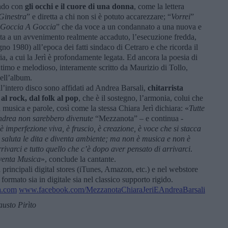
ondo con
gli occhi e il cuore di una donna
, come la lettera
 Ginestra
” e diretta a chi non si è potuto accarezzare; “
Vorrei
”
 Goccia A Goccia
” che da voce a un condannato a una nuova e
ata a un avvenimento realmente accaduto, l’esecuzione fredda,
no 1980) all’epoca dei fatti sindaco di Cetraro e che ricorda il
ia, a cui la Jerì è profondamente legata. Ed ancora la poesia di
ntimo e melodioso, interamente scritto da Maurizio di Tollo,
dell’album.
ll’intero disco sono affidati ad Andrea Barsali,
chitarrista
 al rock, dal folk al pop
, che è il sostegno, l’armonia, colui che
 musica e parole, così come la stessa Chiara Jerì dichiara: «
Tutte
Andrea non sarebbero divenute
“Mezzanota” – e continua -
è imperfezione viva, è fruscio, è creazione, è voce che si stacca
 saluta le dita e diventa ambiente; ma non è musica e non è
rivarci e tutto quello che c’è dopo aver pensato di arrivarci
.
diventa Musica
», conclude la cantante.
i principali digital stores (iTunes, Amazon, etc.) e nel webstore
 formato sia in digitale sia nel classico supporto rigido.
a.com
www.facebook.com/MezzanotaChiaraJeriEAndreaBarsali
usto Pirìto