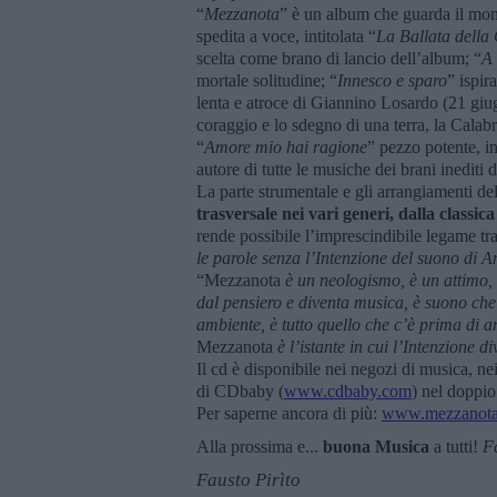
“
Mezzanota
” è un album che guarda il m
spedita a voce, intitolata “
La Ballata della
scelta come brano di lancio dell’album; “
A
mortale solitudine; “
Innesco e sparo
” ispir
lenta e atroce di Giannino Losardo (21 giug
coraggio e lo sdegno di una terra, la Calabr
“
Amore mio hai ragione
” pezzo potente, i
autore di tutte le musiche dei brani inediti 
La parte strumentale e gli arrangiamenti de
trasversale nei vari generi, dalla classica
rende possibile l’imprescindibile legame tra
le parole senza l’Intenzione del suono di 
“Mezzanota
è un neologismo, è un attimo, 
dal pensiero e diventa musica, è suono che
ambiente, è tutto quello che c’è prima di ar
Mezzanota
è l’istante in cui l’Intenzione 
Il cd è disponibile nei negozi di musica, ne
di CDbaby (
www.cdbaby.com
) nel doppio
Per saperne ancora di più:
www.mezzanot
Alla prossima e...
buona Musica
a tutti!
Fa
Fausto Pirìto