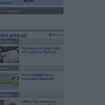
la città"
Condoglianze
imi articoli
Vedi tutti
ttualità
Terremoto di magnitudo
4.3 scuote la Toscana
avoro
Poste Italiane cerca
consulenti finanziari
ttualità
Affitti, Toscana tra le