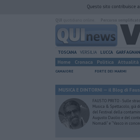
Questo sito contribuisce 
QUI
quotidiano online.
Percorso semplificat
TOSCANA
VERSILIA
LUCCA
GARFAGNA
Home
Cronaca
Politica
Attualità
CAMAIORE
FORTE DEI MARMI
MUSICA E DINTORNI — il Blog di Faus
FAUSTO PIRITO - Sulle stra
Musica & Spettacolo, già di
del Festival della contamin
Augusto Daolio e del contes
Nomadi” e “Vasco in conce