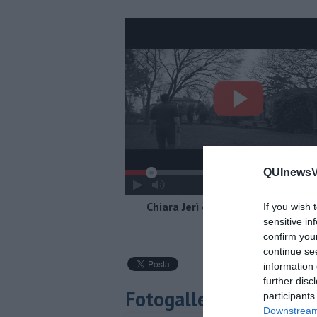
QUInewsVer
Chiara Jerì e Andrea Barsali - Vorre
If you wish 
Videoclip
sensitive in
confirm you
continue se
information 
further disc
Fotogallery
participants
Downstream 