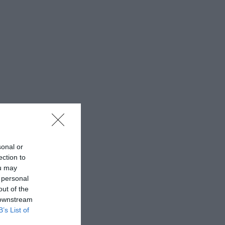
sonal or
ection to
ou may
 personal
out of the
 downstream
B’s List of