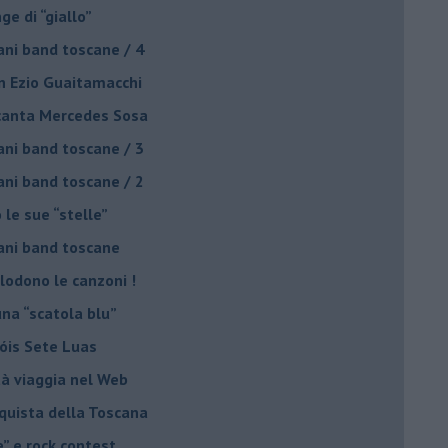
nge di “giallo”
ani band toscane / 4
on Ezio Guaitamacchi
o canta Mercedes Sosa
ani band toscane / 3
ani band toscane / 2
 le sue “stelle”
ani band toscane
plodono le canzoni !
una “scatola blu”
Sóis Sete Luas
tà viaggia nel Web
nquista della Toscana
e” e rock contest