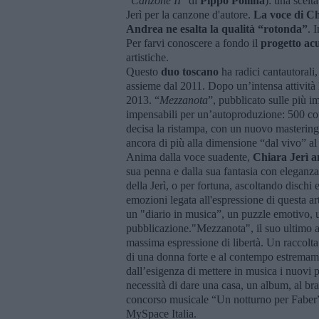
“
Canzone II
” di
Pippo Pollina
): una scelt
Jerì per la canzone d'autore.
La voce di Chi
Andrea ne esalta la qualità
“rotonda”
. 
Per farvi conoscere a fondo il
progetto acu
artistiche.
Questo
duo toscano
ha radici cantautorali,
assieme dal 2011. Dopo un’intensa attività 
2013. “
Mezzanota
”, pubblicato sulle più im
impensabili per un’autoproduzione: 500 cop
decisa la ristampa, con un nuovo mastering
ancora di più alla dimensione “dal vivo” al
Anima dalla voce suadente,
Chiara Jerì 
sua penna e dalla sua fantasia con eleganza
della Jerì, o per fortuna, ascoltando dischi e
emozioni legata all'espressione di questa ar
un "diario in musica”, un puzzle emotivo, u
pubblicazione."Mezzanota", il suo ultimo a
massima espressione di libertà. Un raccolta
di una donna forte e al contempo estremamen
dall’esigenza di mettere in musica i nuovi 
necessità di dare una casa, un album, al br
concorso musicale “Un notturno per Faber
MySpace Italia.