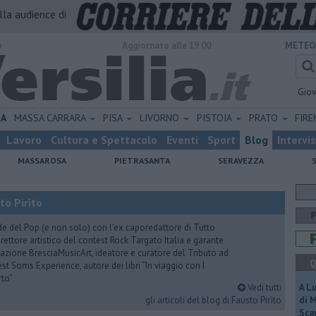
alla audience di
o
Aggiornato alle 19:00
METEO
Gio
NA
MASSA CARRARA
PISA
LIVORNO
PISTOIA
PRATO
FIR
Lavoro
Cultura e Spettacolo
Eventi
Sport
Blog
Intervi
MASSAROSA
PIETRASANTA
SERAVEZZA
to Pirìto
de del Pop (e non solo) con l'ex caporedattore di Tutto
rettore artistico del contest Rock Targato Italia e garante
azione BresciaMusicArt, ideatore e curatore del Tributo ad
Q
t Soms Experience, autore dei libri “In viaggio con I
rto”
Vedi tutti
A L
gli articoli del blog di Fausto Pirìto
di 
Scar