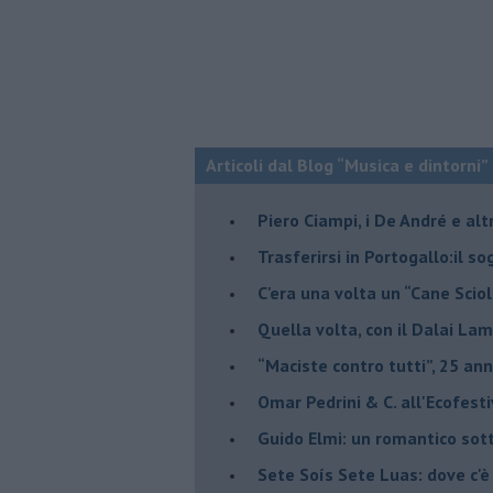
Articoli dal Blog “Musica e dintorni”
​Piero Ciampi, i De André e alt
​Trasferirsi in Portogallo:il s
​C'era una volta un “Cane Scio
Quella volta, con il Dalai Lam
​“Maciste contro tutti”, 25 ann
​Omar Pedrini & C. all'Ecofest
Guido Elmi: un romantico sot
Sete Soís Sete Luas: dove c'è