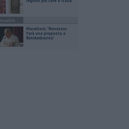
regioni più care d'Italia
ttualità
Macelloni, "Novatosc
farà una proposta a
RetiAmbiente"