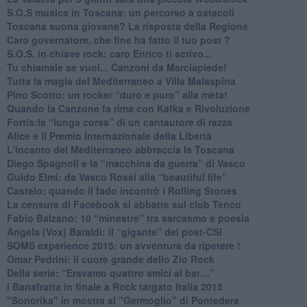
S.O.S musica in Toscana: un percorso a ostacoli
​Toscana suona giovane? La risposta della Regione
Caro governatore, che fine ha fatto il tuo post ?
S.O.S. in chiave rock: caro Enrico ti scrivo...
Tu chiamale se vuoi... Canzoni da Marciapiede!
​Tutta la magia del Mediterraneo a Villa Malaspina
​Pino Scotto: un rocker “duro e puro” alla mèta!
​Quando la Canzone fa rima con Kafka e Rivoluzione
​Fortis:la “lunga corsa” di un cantautore di razza
Alice e il Premio Internazionale della Libertà
​L'incanto del Mediterraneo abbraccia la Toscana
​Diego Spagnoli e la “macchina da guerra” di Vasco
​Guido Elmi: da Vasco Rossi alla “beautiful life”
​Castelo: quando il fado incontrò i Rolling Stones
La censura di Facebook si abbatte sul club Tenco
Fabio Balzano: 10 “minestre” tra sarcasmo e poesia
Angela (Vox) Baraldi: il “gigante” dei post-CSI
​SOMS experience 2015: un avventura da ripetere !
Omar Pedrini: il cuore grande dello Zio Rock
Della serie: “Eravamo quattro amici al bar…”
I Banafratta in finale a Rock targato Italia 2015
"Sonorika" in mostra al "Germoglio" di Pontedera