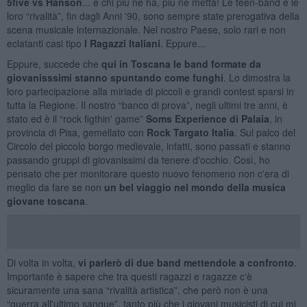
5five vs Hanson
... e chi più ne ha, più ne metta! Le teen-band e le
loro “rivalità”, fin dagli Anni '90, sono sempre state prerogativa della
scena musicale internazionale. Nel nostro Paese, solo rari e non
eclatanti casi tipo
I Ragazzi Italiani
. Eppure...
Eppure, succede che
qui in Toscana le band formate da
giovanisssimi stanno spuntando come funghi
. Lo dimostra la
loro partecipazione alla miriade di piccoli e grandi contest sparsi in
tutta la Regione. Il nostro “banco di prova”, negli ultimi tre anni, è
stato ed è il “rock figthin' game”
Soms Experience di Palaia
, in
provincia di Pisa, gemellato con
Rock Targato Italia
. Sul palco del
Circolo del piccolo borgo medievale, infatti, sono passati e stanno
passando gruppi di giovanissimi da tenere d'occhio. Così, ho
pensato che per monitorare questo nuovo fenomeno non c'era di
meglio da fare se non
un bel viaggio nel mondo della musica
giovane toscana
.
Di volta in volta,
vi parlerò di due band mettendole a confronto
.
Importante è sapere che tra questi ragazzi e ragazze c'è
sicuramente una sana “rivalità artistica”, che però non è una
“guerra all'ultimo sangue”, tanto più che i giovani musicisti di cui mi