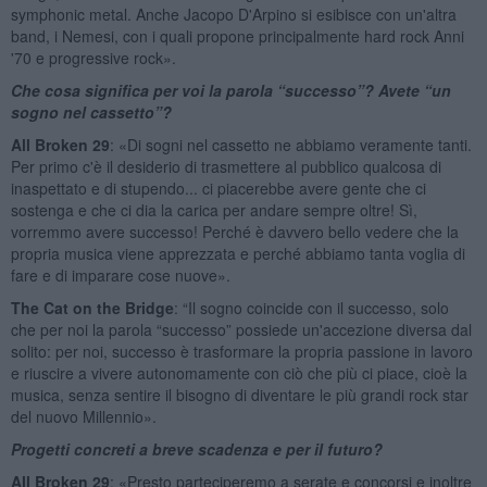
symphonic metal. Anche Jacopo D'Arpino si esibisce con un'altra
band, i Nemesi, con i quali propone principalmente hard rock Anni
'70 e progressive rock».
Che cosa significa per voi la parola “successo”? Avete “un
sogno nel cassetto”?
All Broken 29
: «Di sogni nel cassetto ne abbiamo veramente tanti.
Per primo c'è il desiderio di trasmettere al pubblico qualcosa di
inaspettato e di stupendo... ci piacerebbe avere gente che ci
sostenga e che ci dia la carica per andare sempre oltre! Sì,
vorremmo avere successo! Perché è davvero bello vedere che la
propria musica viene apprezzata e perché abbiamo tanta voglia di
fare e di imparare cose nuove».
The Cat on the Bridge
: “Il sogno coincide con il successo, solo
che per noi la parola “successo” possiede un'accezione diversa dal
solito: per noi, successo è trasformare la propria passione in lavoro
e riuscire a vivere autonomamente con ciò che più ci piace, cioè la
musica, senza sentire il bisogno di diventare le più grandi rock star
del nuovo Millennio».
Progetti concreti a breve scadenza e per il futuro?
All Broken 29
: «Presto parteciperemo a serate e concorsi e inoltre