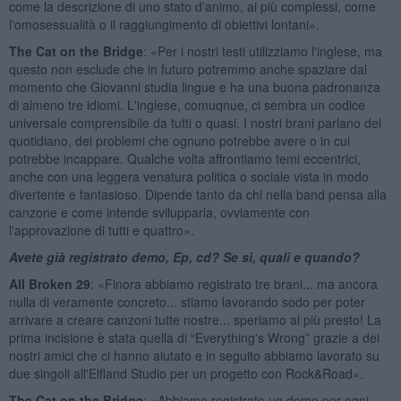
come la descrizione di uno stato d'animo, ai più complessi, come
l'omosessualità o il raggiungimento di obiettivi lontani».
The Cat on the Bridge
: «Per i nostri testi utilizziamo l'inglese, ma
questo non esclude che in futuro potremmo anche spaziare dal
momento che Giovanni studia lingue e ha una buona padronanza
di almeno tre idiomi. L'inglese, comuqnue, ci sembra un codice
universale comprensibile da tutti o quasi. I nostri brani parlano del
quotidiano, dei problemi che ognuno potrebbe avere o in cui
potrebbe incappare. Qualche volta affrontiamo temi eccentrici,
anche con una leggera venatura politica o sociale vista in modo
divertente e fantasioso. Dipende tanto da chi nella band pensa alla
canzone e come intende svilupparla, ovviamente con
l'approvazione di tutti e quattro».
Avete già registrato demo, Ep, cd? Se sì, quali e quando?
All Broken 29
: «Finora abbiamo registrato tre brani... ma ancora
nulla di veramente concreto... stiamo lavorando sodo per poter
arrivare a creare canzoni tutte nostre... speriamo al più presto! La
prima incisione è stata quella di “Everything's Wrong” grazie a dei
nostri amici che ci hanno aiutato e in seguito abbiamo lavorato su
due singoli all'Elfland Studio per un progetto con Rock&Road».
The Cat on the Bridge
: «Abbiamo registrato un demo per ogni