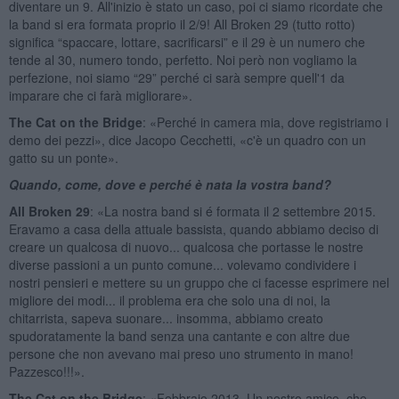
diventare un 9. All'inizio è stato un caso, poi ci siamo ricordate che
la band si era formata proprio il 2/9! All Broken 29 (tutto rotto)
significa “spaccare, lottare, sacrificarsi” e il 29 è un numero che
tende al 30, numero tondo, perfetto. Noi però non vogliamo la
perfezione, noi siamo “29” perché ci sarà sempre quell'1 da
imparare che ci farà migliorare».
The Cat on the Bridge
: «Perché in camera mia, dove registriamo i
demo dei pezzi», dice Jacopo Cecchetti, «c'è un quadro con un
gatto su un ponte».
Quando, come, dove e perché è nata la vostra band?
All Broken 29
: «La nostra band si é formata il 2 settembre 2015.
Eravamo a casa della attuale bassista, quando abbiamo deciso di
creare un qualcosa di nuovo... qualcosa che portasse le nostre
diverse passioni a un punto comune... volevamo condividere i
nostri pensieri e mettere su un gruppo che ci facesse esprimere nel
migliore dei modi... il problema era che solo una di noi, la
chitarrista, sapeva suonare... insomma, abbiamo creato
spudoratamente la band senza una cantante e con altre due
persone che non avevano mai preso uno strumento in mano!
Pazzesco!!!».
The Cat on the Bridge
: «Febbraio 2013. Un nostro amico, che