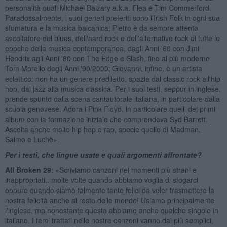
personalità quali Michael Balzary a.k.a. Flea e Tim Commerford.
Paradossalmente, i suoi generi preferiti sono l'Irish Folk in ogni sua
sfumatura e la musica balcanica; Pietro è da sempre attento
ascoltatore del blues, dell'hard rock e dell'alternative rock di tutte le
epoche della musica contemporanea, dagli Anni '60 con Jimi
Hendrix agli Anni '80 con The Edge e Slash, fino al più moderno
Tom Morello degli Anni '90/2000; Giovanni, infine, è un artista
eclettico: non ha un genere prediletto, spazia dal classic rock all'hip
hop, dal jazz alla musica classica. Per i suoi testi, seppur in inglese,
prende spunto dalla scena cantautorale italiana, in particolare dalla
scuola genovese. Adora i Pink Floyd, in particolare quelli dei primi
album con la formazione iniziale che comprendeva Syd Barrett.
Ascolta anche molto hip hop e rap, specie quello di Madman,
Salmo e Luchè».
Per i testi, che lingue usate e quali argomenti affrontate?
All Broken 29
: «Scriviamo canzoni nei momenti più strani e
inappropriati.. molte volte quando abbiamo voglia di sfogarci
oppure quando siamo talmente tanto felici da voler trasmettere la
nostra felicità anche al resto delle mondo! Usiamo principalmente
l'inglese, ma nonostante questo abbiamo anche qualche singolo in
italiano. I temi trattati nelle nostre canzoni vanno dai più semplici,