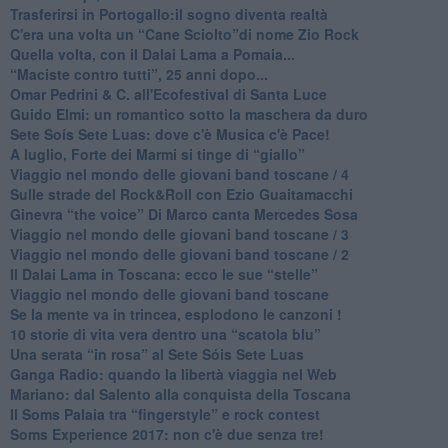
​Trasferirsi in Portogallo:il sogno diventa realtà
​C'era una volta un “Cane Sciolto”di nome Zio Rock
Quella volta, con il Dalai Lama a Pomaia...
​“Maciste contro tutti”, 25 anni dopo...
​Omar Pedrini & C. all'Ecofestival di Santa Luce
Guido Elmi: un romantico sotto la maschera da duro
Sete Soís Sete Luas: dove c'è Musica c'è Pace!
​A luglio, Forte dei Marmi si tinge di “giallo”
Viaggio nel mondo delle giovani band toscane / 4
Sulle strade del Rock&Roll con Ezio Guaitamacchi
​Ginevra “the voice” Di Marco canta Mercedes Sosa
Viaggio nel mondo delle giovani band toscane / 3
​Viaggio nel mondo delle giovani band toscane / 2
Il Dalai Lama in Toscana: ecco le sue “stelle”
Viaggio nel mondo delle giovani band toscane
Se la mente va in trincea, esplodono le canzoni !
​10 storie di vita vera dentro una “scatola blu”
​Una serata “in rosa” al Sete Sóis Sete Luas
Ganga Radio: quando la libertà viaggia nel Web
Mariano: dal Salento alla conquista della Toscana
​Il Soms Palaia tra “fingerstyle” e rock contest
Soms Experience 2017: non c'è due senza tre!