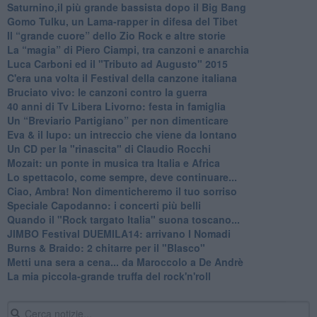
​Saturnino,il più grande bassista dopo il Big Bang
​Gomo Tulku, un Lama-rapper in difesa del Tibet
​Il “grande cuore” dello Zio Rock e altre storie
La “magia” di Piero Ciampi, tra canzoni e anarchia
Luca Carboni ed il "Tributo ad Augusto" 2015
C'era una volta il Festival della canzone italiana
Bruciato vivo: le canzoni contro la guerra
40 anni di Tv Libera Livorno: festa in famiglia
Un “Breviario Partigiano” per non dimenticare
Eva & il lupo: un intreccio che viene da lontano
Un CD per la "rinascita" di Claudio Rocchi
Mozait: un ponte in musica tra Italia e Africa
Lo spettacolo, come sempre, deve continuare...
Ciao, Ambra! Non dimenticheremo il tuo sorriso
Speciale Capodanno: i concerti più belli
Quando il "Rock targato Italia" suona toscano...
JIMBO Festival DUEMILA14: arrivano I Nomadi
Burns & Braido: 2 chitarre per il "Blasco"
Metti una sera a cena... da Maroccolo a De Andrè
La mia piccola-grande truffa del rock'n'roll