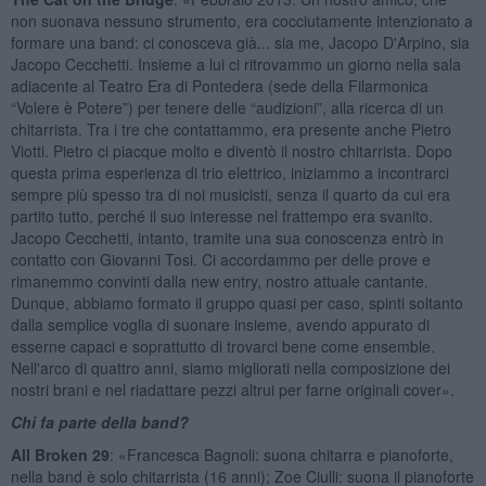
non suonava nessuno strumento, era cocciutamente intenzionato a
formare una band: ci conosceva già... sia me, Jacopo D'Arpino, sia
Jacopo Cecchetti. Insieme a lui ci ritrovammo un giorno nella sala
adiacente al Teatro Era di Pontedera (sede della Filarmonica
“Volere è Potere”) per tenere delle “audizioni”, alla ricerca di un
chitarrista. Tra i tre che contattammo, era presente anche Pietro
Viotti. Pietro ci piacque molto e diventò il nostro chitarrista. Dopo
questa prima esperienza di trio elettrico, iniziammo a incontrarci
sempre più spesso tra di noi musicisti, senza il quarto da cui era
partito tutto, perché il suo interesse nel frattempo era svanito.
Jacopo Cecchetti, intanto, tramite una sua conoscenza entrò in
contatto con Giovanni Tosi. Ci accordammo per delle prove e
rimanemmo convinti dalla new entry, nostro attuale cantante.
Dunque, abbiamo formato il gruppo quasi per caso, spinti soltanto
dalla semplice voglia di suonare insieme, avendo appurato di
esserne capaci e soprattutto di trovarci bene come ensemble.
Nell'arco di quattro anni, siamo migliorati nella composizione dei
nostri brani e nel riadattare pezzi altrui per farne originali cover».
Chi fa parte della band?
All Broken 29
: «Francesca Bagnoli: suona chitarra e pianoforte,
nella band è solo chitarrista (16 anni); Zoe Ciulli: suona il pianoforte