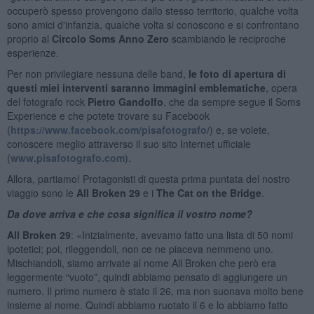
occuperò spesso provengono dallo stesso territorio, qualche volta
sono amici d'infanzia, qualche volta si conoscono e si confrontano
proprio al
Circolo Soms Anno Zero
scambiando le reciproche
esperienze.
Per non privilegiare nessuna delle band,
le foto di apertura di
questi miei interventi saranno immagini emblematiche
, opera
del fotografo rock
Pietro Gandolfo
, che da sempre segue il Soms
Experience e che potete trovare su Facebook
(
https://www.facebook.com/pisafotografo/
) e, se volete,
conoscere meglio attraverso il suo sito Internet ufficiale
(
www.pisafotografo.com
).
Allora, partiamo! Protagonisti di questa prima puntata del nostro
viaggio sono le
All Broken 29
e i
The Cat on the Bridge
.
Da dove arriva e che cosa significa il vostro nome?
All Broken 29
: «Inizialmente, avevamo fatto una lista di 50 nomi
ipotetici; poi, rileggendoli, non ce ne piaceva nemmeno uno.
Mischiandoli, siamo arrivate al nome All Broken che però era
leggermente “vuoto”, quindi abbiamo pensato di aggiungere un
numero. Il primo numero è stato il 26, ma non suonava molto bene
insieme al nome. Quindi abbiamo ruotato il 6 e lo abbiamo fatto