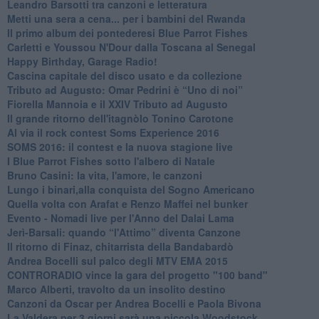
​Leandro Barsotti tra canzoni e letteratura
​Metti una sera a cena... per i bambini del Rwanda
​Il primo album dei pontederesi Blue Parrot Fishes
Carletti e Youssou N'Dour dalla Toscana al Senegal
Happy Birthday, Garage Radio!
​Cascina capitale del disco usato e da collezione
Tributo ad Augusto: Omar Pedrini è “Uno di noi”
​Fiorella Mannoia e il XXIV Tributo ad Augusto
Il grande ritorno dell'itagnòlo Tonino Carotone
​Al via il rock contest Soms Experience 2016
​SOMS 2016: il contest e la nuova stagione live
I Blue Parrot Fishes sotto l'albero di Natale
Bruno Casini: la vita, l'amore, le canzoni
​Lungo i binari,alla conquista del Sogno Americano
​Quella volta con Arafat e Renzo Maffei nel bunker
​Evento - Nomadi live per l'Anno del Dalai Lama
Jerì-Barsali: quando “l'Attimo” diventa Canzone
Il ritorno di Finaz, chitarrista della Bandabardò
Andrea Bocelli sul palco degli MTV EMA 2015
CONTRORADIO vince la gara del progetto "100 band"
Marco Alberti, travolto da un insolito destino
Canzoni da Oscar per Andrea Bocelli e Paola Bivona
La Valdera per 3 giorni sarà una piccola Woodstock