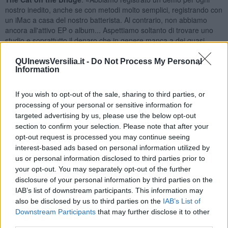
nostro inedito, anche se con metodi molto semplici, registrando con
un iMac a casa del nostro batterista. Al contrario, non abbiamo
ancora all'attivo EP o album... Aspettiamo soltanto di trovare uno
studio e soprattutto il denaro che in genere manca a dei quasi
ventenni come noi, ancora studenti al liceo».
QUInewsVersilia.it -
Do Not Process My Personal
Avete qualcuno che vi segue nella produzione artistica o
Information
lavorate da soli come collettivo autogestito?
All Broken 29
: «Quasi sempre siamo noi le autrici di tutto.
If you wish to opt-out of the sale, sharing to third parties, or
Sicuramente i nostri genitori ci danno una grossa mano con i loro
processing of your personal or sensitive information for
pareri, ma sopratutto ci sono altre band che hanno da insegnarci
targeted advertising by us, please use the below opt-out
molto e che a volte ci aiutano con i loro consigli e le loro critiche...
section to confirm your selection. Please note that after your
abbiamo tanti amici che tifano per noi e senza di loro sarebbe stato
opt-out request is processed you may continue seeing
difficile arrivare fin qui... grazie a loro abbiamo potuto già realizzare
interest-based ads based on personal information utilized by
qualche piccolo sogno... ma siamo solo all'inizio di un lungo
us or personal information disclosed to third parties prior to
percorso!».
your opt-out. You may separately opt-out of the further
The Cat on the Bridge
: «Per quanto riguarda la produzione
disclosure of your personal information by third parties on the
artistica, lavoriamo per conto nostro... qualcuno porta un'idea e la
IAB’s list of downstream participants. This information may
sviluppiamo tutti insieme, ognuno nel campo che gli compete.
also be disclosed by us to third parties on the
IAB’s List of
Vogliamo comunque ringraziare Paolo Cecchetti, padre di Jacopo,
Downstream Participants
that may further disclose it to other
che lavora nel “backstage”: è lui che gestisce le comunicazioni e i
third parties.