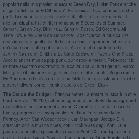
popolari nella mia playlist musicale: Green Day, Linkin Park e anche
singoli artisti come Ed Sheeran”. Francesca: “I generi musicali che
preferisco sono pop-punk, punk-rock, alternative rock e metal. I
miei principali artisti di riferimento sono 5 Seconds of Summer,
Sum41, Green Day, Blink 182, Guns N' Roses, Ed Sheeran, All
Time Low e My Chemical Romance”. Zoe: “Cerco la musica che
emoziona, non quella che ti dà sensazioni temporanee, che dura
un'estate come hit e poi svanisce. Ascolto tutto, partendo da
Johnny Cash e gli Smiths a Lo Stato Sociale e i Twenty One Pilots.
Ascolto anche musica pop-punk, punk-rock e metal”. Rebecca: “Ho
sempre ascoltato soprattutto musica italiana, di tutti i generi. Marco
Mengoni è il mio personaggio musicale di riferimento. Seguo molto
Ed Sheeran e da circa un anno ho iniziato ad appassionarmi anche
a generi diversi come il punk e quello dei Green Day».
The Cat on the Bridge
: «Principalmente, la nostra musica è in stile
hard rock Anni '80/'90, sebbene ognuno di noi derivi da background
musicali vari ed eterogenei. Jacopo C. predilige il metal e ascolta
haevy, progressive e symphonic e si rifà a figure come Mike
Portnoy, Arien Van Weesenbeek e Jari Maenpaa; Jacopo D. è
cresciuto con la musica blues, con il rock blues degli Anni '70 e
guarda ad artisti di spicco della musica Anni '90. Trae ispirazione
da band come Lynyrd Skynyrd, Led Zeppelin e Deep Purple e da