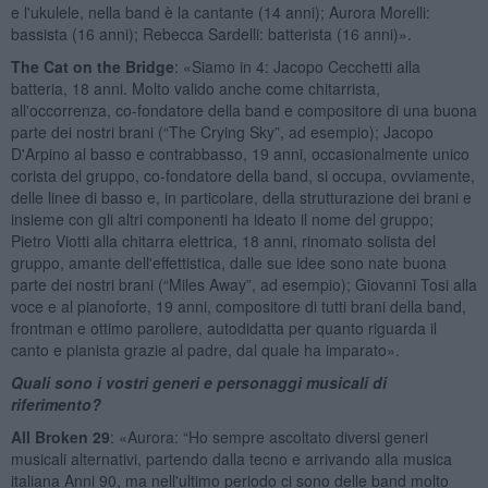
e l'ukulele, nella band è la cantante (14 anni); Aurora Morelli:
bassista (16 anni); Rebecca Sardelli: batterista (16 anni)».
The Cat on the Bridge
: «Siamo in 4: Jacopo Cecchetti alla
batteria, 18 anni. Molto valido anche come chitarrista,
all'occorrenza, co-fondatore della band e compositore di una buona
parte dei nostri brani (“The Crying Sky”, ad esempio); Jacopo
D'Arpino al basso e contrabbasso, 19 anni, occasionalmente unico
corista del gruppo, co-fondatore della band, si occupa, ovviamente,
delle linee di basso e, in particolare, della strutturazione dei brani e
insieme con gli altri componenti ha ideato il nome del gruppo;
Pietro Viotti alla chitarra elettrica, 18 anni, rinomato solista del
gruppo, amante dell'effettistica, dalle sue idee sono nate buona
parte dei nostri brani (“Miles Away”, ad esempio); Giovanni Tosi alla
voce e al pianoforte, 19 anni, compositore di tutti brani della band,
frontman e ottimo paroliere, autodidatta per quanto riguarda il
canto e pianista grazie al padre, dal quale ha imparato».
Quali sono i vostri generi e personaggi musicali di
riferimento?
All Broken 29
: «Aurora: “Ho sempre ascoltato diversi generi
musicali alternativi, partendo dalla tecno e arrivando alla musica
italiana Anni 90, ma nell'ultimo periodo ci sono delle band molto