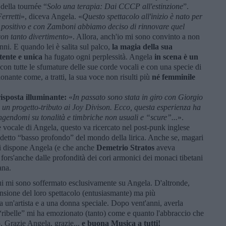
 della tournée “
Solo una terapia: Dai CCCP all'estinzione
”.
erretti
», diceva Angela. «
Questo spettacolo all'inizio è nato per
lto positivo e con Zamboni abbiamo deciso di rinnovare quel
con tanto divertimento
». Allora, anch'io mi sono convinto a non
ni. E quando lei è salita sul palco,
la magia della sua
tente e unica
ha fugato ogni perplessità. Angela
in scena è un
i con tutte le sfumature delle sue corde vocali e con una specie di
nante come, a tratti, la sua voce non risulti più
né femminile
isposta illuminante:
«
In passato sono stata in giro con Giorgio
 un progetto-tributo ai Joy Divison. Ecco, questa esperienza ha
gendomi su tonalità e timbriche non usuali e “scure”...
».
 vocale di Angela, questo va ricercato nel post-punk inglese
iddetto “basso profondo” del mondo della lirica. Anche se, magari
ui dispone Angela (e che anche
Demetrio Stratos
aveva
 fors'anche dalle profondità dei cori armonici dei monaci tibetani
ana.
ui mi sono soffermato esclusivamente su Angela. D'altronde,
nsione del loro spettacolo (entusiasmante) ma più
un'artista e a una donna speciale. Dopo vent'anni, averla
“ribelle” mi ha emozionato (tanto) come e quanto l'abbraccio che
. Grazie Angela, grazie...
e buona Musica
a tutti!