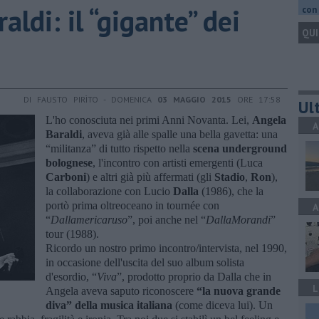
aldi: il “gigante” dei
con 
QUI
DI FAUSTO PIRÌTO - DOMENICA
03 MAGGIO 2015
ORE 17:58
Ult
L'ho conosciuta nei primi Anni Novanta. Lei,
Angela
A
Baraldi
, aveva già alle spalle una bella gavetta: una
“militanza” di tutto rispetto nella
scena underground
bolognese
, l'incontro con artisti emergenti (Luca
Carboni
) e altri già più affermati (gli
Stadio
,
Ron
),
la collaborazione con Lucio
Dalla
(1986), che la
portò prima oltreoceano in tournée con
A
“
Dallamericaruso
”, poi anche nel “
DallaMorandi
”
tour (1988).
Ricordo un nostro primo incontro/intervista, nel 1990,
in occasione dell'uscita del suo album solista
d'esordio, “
Viva
”, prodotto proprio da Dalla che in
L
Angela aveva saputo riconoscere
“la nuova grande
diva” della musica italiana
(come diceva lui). Un