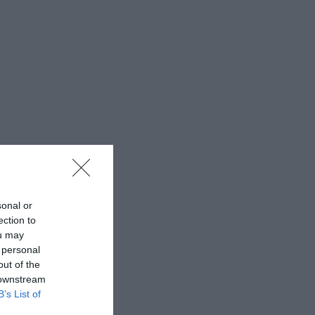
sonal or
ection to
ou may
 personal
out of the
 downstream
B’s List of