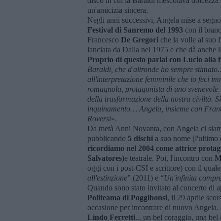
disco in cui la Baraldi mescolava dolcezza e 
un'amicizia sincera.
Negli anni successivi, Angela mise a segno 
Festival di Sanremo del 1993
con il bran
Francesco
De Gregori
che la volle al suo 
lanciata da Dalla nel 1975 e che dà anche i
Proprio di questo parlai con Lucio alla f
Baraldi, che d'altronde ho sempre stimato.
all'interpretazione femminile che io feci i
romagnola, protagonista di uno svenevole “e
della trasformazione della nostra civiltà. S
inquinamento… Angela, insiem
e con Franc
Roversi
».
Da metà Anni Novanta, con Angela ci siamo p
pubblicando
5 dischi
a suo nome (l'ultimo 
ricordiamo nel 2004 come attrice protago
Salvatores)
e teatrale. Poi, l'incontro con
M
oggi con i post-CSI e scrittore) con il qual
all'estinzione
” (2011) e “
Un'infinita compr
Quando sono stato invitato al concerto di a
Politeama di Poggibonsi
, il 29 aprile sc
occasione per incontrare di nuovo Angela. C
Lindo Ferretti
... un bel coraggio, una bel