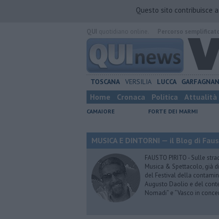
Questo sito contribuisce 
QUI
quotidiano online.
Percorso semplificat
TOSCANA
VERSILIA
LUCCA
GARFAGNA
Home
Cronaca
Politica
Attualità
CAMAIORE
FORTE DEI MARMI
MUSICA E DINTORNI — il Blog di Faus
FAUSTO PIRITO - Sulle stra
Musica & Spettacolo, già di
del Festival della contamin
Augusto Daolio e del contes
Nomadi” e “Vasco in conce