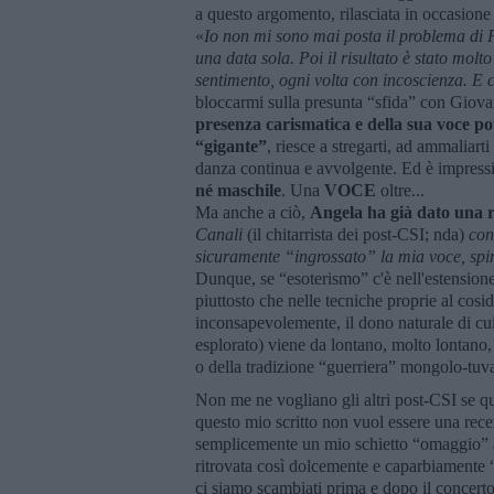
a questo argomento, rilasciata in occasione
«
Io non mi sono mai posta il problema di F
una data sola. Poi il risultato è stato mo
sentimento, ogni volta con incoscienza. E 
bloccarmi sulla presunta “sfida” con Giovan
presenza carismatica e della sua voce po
“gigante”
, riesce a stregarti, ad ammaliart
danza continua e avvolgente. Ed è impressio
né maschile
. Una
VOCE
oltre...
Ma anche a ciò,
Angela ha già dato una r
Canali
(il chitarrista dei post-CSI; nda)
con
sicuramente “ingrossato” la mia voce, spin
Dunque, se “esoterismo” c'è nell'estensione
piuttosto che nelle tecniche proprie al cos
inconsapevolemente, il dono naturale di c
esplorato) viene da lontano, molto lontano,
o della tradizione “guerriera” mongolo-tuv
Non me ne vogliano gli altri post-CSI se q
questo mio scritto non vuol essere una rece
semplicemente un mio schietto “omaggio” a 
ritrovata così dolcemente e caparbiamente 
ci siamo scambiati prima e dopo il concerto