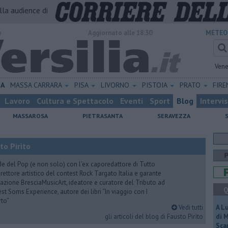
alla audience di
o
Aggiornato alle 18:30
METEO
Vene
NA
MASSA CARRARA
PISA
LIVORNO
PISTOIA
PRATO
FIR
Lavoro
Cultura e Spettacolo
Eventi
Sport
Blog
Intervi
MASSAROSA
PIETRASANTA
SERAVEZZA
to Pirìto
de del Pop (e non solo) con l'ex caporedattore di Tutto
rettore artistico del contest Rock Targato Italia e garante
azione BresciaMusicArt, ideatore e curatore del Tributo ad
Q
t Soms Experience, autore dei libri “In viaggio con I
rto”
Vedi tutti
A L
gli articoli del blog di Fausto Pirìto
di 
Scar