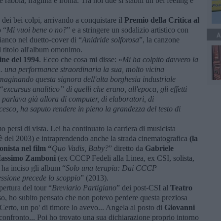
rabbia, fragilità e ironia. Tra noi due si stabilì un bel feeling e
dei bei colpi, arrivando a conquistare il
Premio della Critica al
o “
Mi vuoi bene o no?
” e a stringere un sodalizio artistico con
A
fianco nel duetto-cover di “
Anidride solforosa
”, la canzone
l titolo all'album omonimo.
ine del 1994
. Ecco che cosa mi disse: «
Mi ha colpito davvero la
.. una performance straordinaria la sua, molto vicina
mmaginando questa signora dell'alta borghesia industriale
xcursus analitico” di quelli che erano, all'epoca, gli effetti
i parlava già allora di computer, di elaboratori, di
esco, ha saputo rendere in pieno la grandezza del testo di
ersi di vista. Lei ha continuato la carriera di musicista
è del 2003) e intraprendendo anche la strada cinematografica
(la
nista nel film “
Quo Vadis, Baby?
” diretto da
Gabriele
assimo Zamboni
(ex CCCP Fedeli alla Linea, ex CSI, solista,
e ha inciso gli album “
Solo una terapia: Dai CCCP
essione precede lo scoppio
” (2013).
pertura del tour “
Breviario Partigiano
” dei post-CSI al
Teatro
orso, ho subito pensato che non potevo perdere questa preziosa
erto, un po' di timore lo avevo... Angela al posto di
Giovanni
 confronto... Poi ho trovato una sua dichiarazione proprio intorno