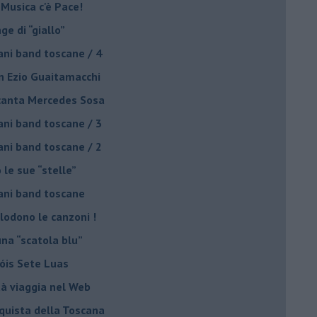
 Musica c'è Pace!
nge di “giallo”
ani band toscane / 4
on Ezio Guaitamacchi
o canta Mercedes Sosa
ani band toscane / 3
ani band toscane / 2
 le sue “stelle”
ani band toscane
plodono le canzoni !
una “scatola blu”
Sóis Sete Luas
tà viaggia nel Web
nquista della Toscana