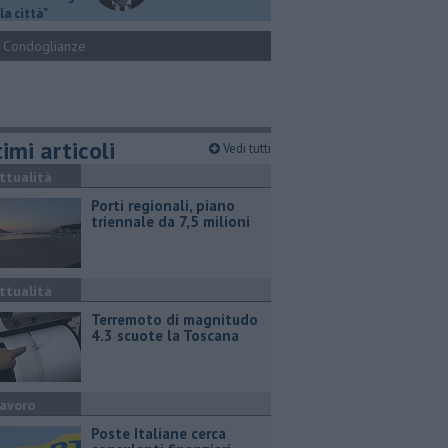
la città"
Condoglianze
imi articoli
Vedi tutti
ttualità
Porti regionali, piano
triennale da 7,5 milioni
ttualità
Terremoto di magnitudo
4.3 scuote la Toscana
avoro
Poste Italiane cerca