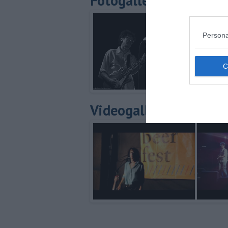
Fotogallery
Persona
Videogallery