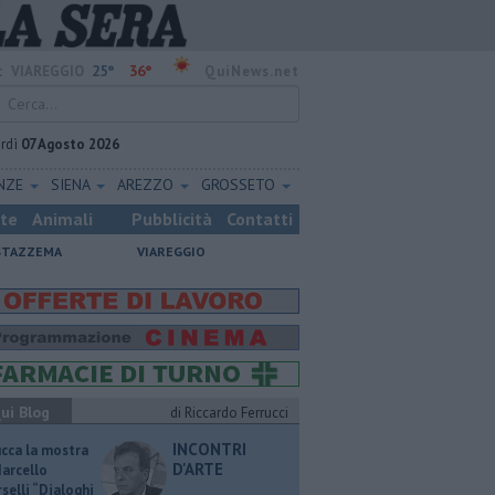
25°
36°
:
VIAREGGIO
QuiNews.net
rdì
07 Agosto 2026
ENZE
SIENA
AREZZO
GROSSETO
ste
Animali
Pubblicità
Contatti
STAZZEMA
VIAREGGIO
ui Blog
di Riccardo Ferrucci
INCONTRI
ucca la mostra
D'ARTE
Marcello
selli “Dialoghi