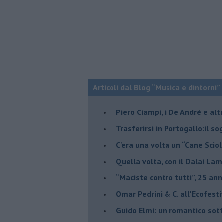
Articoli dal Blog “Musica e dintorni”
​Piero Ciampi, i De André e alt
​Trasferirsi in Portogallo:il s
​C'era una volta un “Cane Scio
Quella volta, con il Dalai Lam
​“Maciste contro tutti”, 25 ann
​Omar Pedrini & C. all'Ecofest
Guido Elmi: un romantico sot