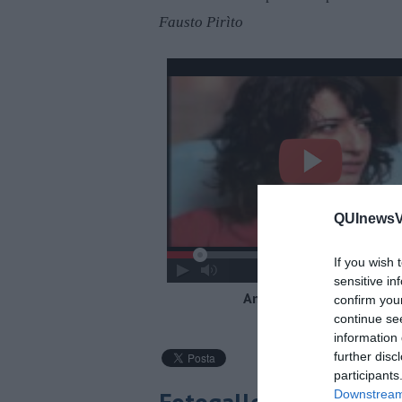
Fausto Pirìto
QUInewsVer
If you wish 
sensitive in
Angela Baraldi - Viva
confirm you
continue se
information 
further disc
participants
Downstream 