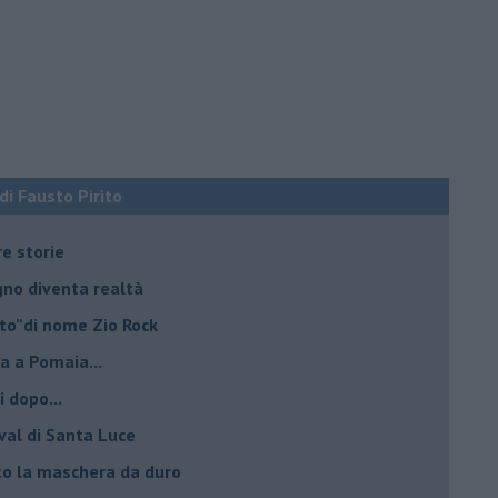
 di Fausto Pirìto
re storie
ogno diventa realtà
lto”di nome Zio Rock
a a Pomaia...
i dopo...
ival di Santa Luce
to la maschera da duro