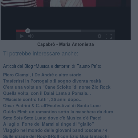
Capabrò - Maria Antonietta
Ti potrebbe interessare anche:
Articoli dal Blog “Musica e dintorni” di Fausto Pirìto
​Piero Ciampi, i De André e altre storie
​Trasferirsi in Portogallo:il sogno diventa realtà
​C'era una volta un “Cane Sciolto”di nome Zio Rock
Quella volta, con il Dalai Lama a Pomaia...
​“Maciste contro tutti”, 25 anni dopo...
​Omar Pedrini & C. all'Ecofestival di Santa Luce
Guido Elmi: un romantico sotto la maschera da duro
Sete Soís Sete Luas: dove c'è Musica c'è Pace!
​A luglio, Forte dei Marmi si tinge di “giallo”
Viaggio nel mondo delle giovani band toscane / 4
Sulle strade del Rock&Roll con Ezio Guaitamacchi