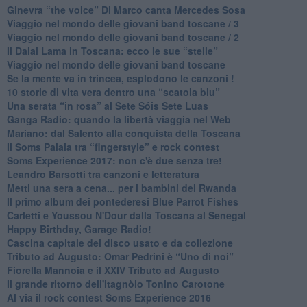
​Ginevra “the voice” Di Marco canta Mercedes Sosa
Viaggio nel mondo delle giovani band toscane / 3
​Viaggio nel mondo delle giovani band toscane / 2
Il Dalai Lama in Toscana: ecco le sue “stelle”
Viaggio nel mondo delle giovani band toscane
Se la mente va in trincea, esplodono le canzoni !
​10 storie di vita vera dentro una “scatola blu”
​Una serata “in rosa” al Sete Sóis Sete Luas
Ganga Radio: quando la libertà viaggia nel Web
Mariano: dal Salento alla conquista della Toscana
​Il Soms Palaia tra “fingerstyle” e rock contest
Soms Experience 2017: non c'è due senza tre!
​Leandro Barsotti tra canzoni e letteratura
​Metti una sera a cena... per i bambini del Rwanda
​Il primo album dei pontederesi Blue Parrot Fishes
Carletti e Youssou N'Dour dalla Toscana al Senegal
Happy Birthday, Garage Radio!
​Cascina capitale del disco usato e da collezione
Tributo ad Augusto: Omar Pedrini è “Uno di noi”
​Fiorella Mannoia e il XXIV Tributo ad Augusto
Il grande ritorno dell'itagnòlo Tonino Carotone
​Al via il rock contest Soms Experience 2016