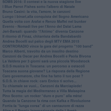
​SOMS 2016: il contest e la nuova stagione live
I Blue Parrot Fishes sotto l'albero di Natale
Bruno Casini: la vita, l'amore, le canzoni
​Lungo i binari,alla conquista del Sogno Americano
​Quella volta con Arafat e Renzo Maffei nel bunker
​Evento - Nomadi live per l'Anno del Dalai Lama
Jerì-Barsali: quando “l'Attimo” diventa Canzone
Il ritorno di Finaz, chitarrista della Bandabardò
Andrea Bocelli sul palco degli MTV EMA 2015
CONTRORADIO vince la gara del progetto "100 band"
Marco Alberti, travolto da un insolito destino
Canzoni da Oscar per Andrea Bocelli e Paola Bivona
La Valdera per 3 giorni sarà una piccola Woodstock
S.O.S musica in Toscana: un percorso a ostacoli
​Toscana suona giovane? La risposta della Regione
Caro governatore, che fine ha fatto il tuo post ?
S.O.S. in chiave rock: caro Enrico ti scrivo...
Tu chiamale se vuoi... Canzoni da Marciapiede!
​Tutta la magia del Mediterraneo a Villa Malaspina
​Pino Scotto: un rocker “duro e puro” alla mèta!
​Quando la Canzone fa rima con Kafka e Rivoluzione
​Fortis:la “lunga corsa” di un cantautore di razza
Alice e il Premio Internazionale della Libertà