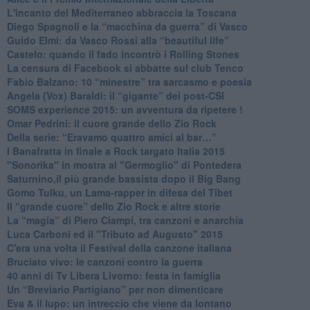
​L'incanto del Mediterraneo abbraccia la Toscana
​Diego Spagnoli e la “macchina da guerra” di Vasco
​Guido Elmi: da Vasco Rossi alla “beautiful life”
​Castelo: quando il fado incontrò i Rolling Stones
La censura di Facebook si abbatte sul club Tenco
Fabio Balzano: 10 “minestre” tra sarcasmo e poesia
Angela (Vox) Baraldi: il “gigante” dei post-CSI
​SOMS experience 2015: un avventura da ripetere !
Omar Pedrini: il cuore grande dello Zio Rock
Della serie: “Eravamo quattro amici al bar…”
I Banafratta in finale a Rock targato Italia 2015
"Sonorika" in mostra al "Germoglio" di Pontedera
​Saturnino,il più grande bassista dopo il Big Bang
​Gomo Tulku, un Lama-rapper in difesa del Tibet
​Il “grande cuore” dello Zio Rock e altre storie
La “magia” di Piero Ciampi, tra canzoni e anarchia
Luca Carboni ed il "Tributo ad Augusto" 2015
C'era una volta il Festival della canzone italiana
Bruciato vivo: le canzoni contro la guerra
40 anni di Tv Libera Livorno: festa in famiglia
Un “Breviario Partigiano” per non dimenticare
Eva & il lupo: un intreccio che viene da lontano