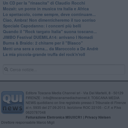
Un CD per la "rinascita" di Claudio Rocchi
Mozait: un ponte in musica tra Italia e Africa
Lo spettacolo, come sempre, deve continuare...
Ciao, Ambra! Non dimenticheremo il tuo sorriso
Speciale Capodanno: i concerti più belli
Quando il "Rock targato Italia" suona toscano...
JIMBO Festival DUEMILA14: arrivano I Nomadi
Burns & Braido: 2 chitarre per il "Blasco"
Metti una sera a cena... da Maroccolo a De Andrè
La mia piccola-grande truffa del rock'n'roll
Editore Toscana Media Channel srl - Via Dei Martelli, 8 - 50129
FIRENZE - info@toscanamediachannel.it. TOSCANA MEDIA
NEWS quotidiano on line registrato presso il Tribunale di Firenze
al n. 5935 del 27.09.2013. Iscrizione ROC 22105 - C.F. e P.Iva
0620787048
Fatturazione Elettronica M5UXCR1 |
Privacy Nielsen
Direttore responsabile Marco Migli