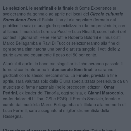
Le selezioni, le semifinali e la finale
di Soms Experience si
svolgeranno da gennaio ad aprile nei locali del
Circolo culturale
Soms Anno Zero
di Palaia. Una giuria popolare (formata dal
pubblico in sala) e una giuria specializzata (da me presieduta, con
al fianco il musicista Lorenzo Pucci e Luca Rinaldi, coordinatori del
contest; i giornalisti René Pierotti e Roberto Boldrini e i musicisti
Marco Bellagamba e Ravi Di Tuccio) selezioneranno alla fine di
ogni serata eliminatoria una band o artista singolo. I voti delle 2
giurie avranno equamente il peso del 50 per cento.
Ai primi di aprile, le band e/o singoli artisti che avranno passato il
turno si confronteranno in
due serate Semifinali
e saranno
giudicati con lo stesso meccanismo. La
Finale
, prevista a fine
aprile, sarà valutata solo dalla Giuria specializzata presieduta da un
musicista di fama nazionale (nelle precedenti edizioni:
Omar
Pedrini
, ex leader dei Timorìa, oggi solista, e
Gianni Maroccolo
,
co-fondatore di Litfiba, CSI e PGR). Il Premio Speciale, ideato e
curato dal musicista Marco Bellagamba e intitolato alla memoria di
Luca Ferretti, sarà assegnato al miglior strumentista della
Rassegna.
L’iscrizione al contest è totalmente gratuita
. Tutte le band