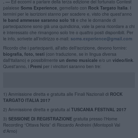
. —
Ed eccomi a parlare della terza edizione del fortunato Contest
palaiese
Soms Experience
, gemellato con
Rock Targato Italia
. I
termini per le iscrizioni stanno per scadere e, visto che quest'anno
le band ammesse saranno solo 18
e che le domande di
partecipazione sono già una quindicina, vale la pena ricordare a chi
è interessato che rimangono solo tre o quattro posti disponibili. Per
le info, scrivete all’indirizzo e-mail:
soms.experience@gmail.com
Ricordo che i partecipanti, all'atto dell'iscrizione, devono fornire:
biografia, foto, testi
(con traduzione, se in lingua diversa
dall'italiano) e possibilmente
un demo musicale
e/o un
video/link
.
Quest'anno, i
Premi
per i vincitori saranno ben tre:
1) Ammissione diretta e gratuita alle Finali Nazionali di
ROCK
TARGATO ITALIA 2017
2) Ammissione diretta e gratuita al
TUSCANIA FESTIVAL 2017
3)
SESSIONE DI REGISTRAZIONE
gratuita presso l'Home
Recording “Ottava Nota” di Riccardo Andreini (Montopoli Val
d'Arno)