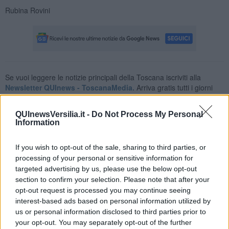
Rubina Rovini
Se vuoi leggere le notizie principali della Toscana iscriviti alla
Newsletter QUInews - ToscanaMedia.
Arriva gratis tutti i giorni
alle 20:00 direttamente nella tua casella di posta.
Basta cliccare
QUI
QUInewsVersilia.it -
Do Not Process My Personal
Information
Ti potrebbe interessare anche:
If you wish to opt-out of the sale, sharing to third parties, or
Articoli dal Blog “Raccontare di Gusto” di Rubina Rovini
processing of your personal or sensitive information for
Vellutata di cime di rapa al cumino e latte di cocco
targeted advertising by us, please use the below opt-out
Spaghetti con crema di zucca e...
section to confirm your selection. Please note that after your
Crostatina con crema al grana padano, gelatina al melone e
opt-out request is processed you may continue seeing
lavanda
interest-based ads based on personal information utilized by
Meloncino, liquore al melone mantovano IGP
us or personal information disclosed to third parties prior to
Gelato al melone mantovano
your opt-out. You may separately opt-out of the further
Liquore al melone mantovano igp e peperoncino