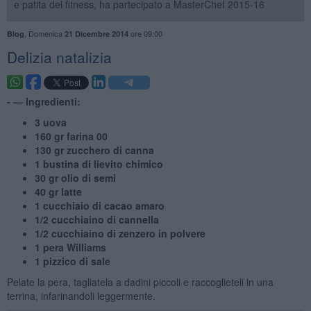
e patita del fitness, ha partecipato a MasterChef 2015-16
,
Domenica
ore 09:00
Blog
21 Dicembre 2014
Delizia natalizia
- —
Ingredienti:
3 uova
160 gr farina 00
130 gr zucchero di canna
1 bustina di lievito chimico
30 gr olio di semi
40 gr latte
1 cucchiaio di cacao amaro
1/2 cucchiaino di cannella
1/2 cucchiaino di zenzero in polvere
1 pera Williams
1 pizzico di sale
Pelate la pera, tagliatela a dadini piccoli e raccoglieteli in una
terrina, infarinandoli leggermente.