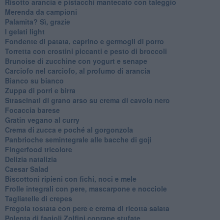
Risotto arancia e pistacchi mantecato con taleggio
Merenda da campioni
Palamita? Sì, grazie
I gelati light
Fondente di patata, caprino e germogli di porro
Torretta con crostini piccanti e pesto di broccoli
Brunoise di zucchine con yogurt e senape
Carciofo nel carciofo, al profumo di arancia
Bianco su bianco
Zuppa di porri e birra
Strascinati di grano arso su crema di cavolo nero
Focaccia barese
Gratin vegano al curry
Crema di zucca e poché al gorgonzola
Panbrioche semintegrale alle bacche di goji
Fingerfood tricolore
Delizia natalizia
Caesar Salad
Biscottoni ripieni con fichi, noci e mele
Frolle integrali con pere, mascarpone e nocciole
Tagliatelle di crepes
Fregola tostata con pere e crema di ricotta salata
Polenta di fagioli Zolfini conrape stufate