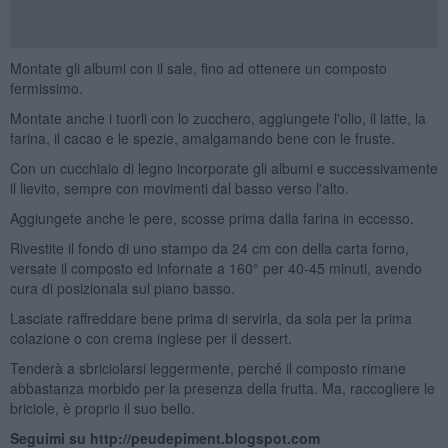
Montate gli albumi con il sale, fino ad ottenere un composto
fermissimo.
Montate anche i tuorli con lo zucchero, aggiungete l'olio, il latte, la
farina, il cacao e le spezie, amalgamando bene con le fruste.
Con un cucchiaio di legno incorporate gli albumi e successivamente
il lievito, sempre con movimenti dal basso verso l'alto.
Aggiungete anche le pere, scosse prima dalla farina in eccesso.
Rivestite il fondo di uno stampo da 24 cm con della carta forno,
versate il composto ed infornate a 160° per 40-45 minuti, avendo
cura di posizionala sul piano basso.
Lasciate raffreddare bene prima di servirla, da sola per la prima
colazione o con crema inglese per il dessert.
Tenderà a sbriciolarsi leggermente, perché il composto rimane
abbastanza morbido per la presenza della frutta. Ma, raccogliere le
briciole, è proprio il suo bello.
Seguimi su http://peudepiment.blogspot.com