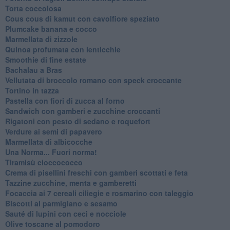
Torta coccolosa
Cous cous di kamut con cavolfiore speziato
Plumcake banana e cocco
Marmellata di zizzole
Quinoa profumata con lenticchie
Smoothie di fine estate
Bachalau a Bras
Vellutata di broccolo romano con speck croccante
Tortino in tazza
Pastella con fiori di zucca al forno
Sandwich con gamberi e zucchine croccanti
Rigatoni con pesto di sedano e roquefort
Verdure ai semi di papavero
Marmellata di albicocche
Una Norma... Fuori norma!
Tiramisù cioccococco
Crema di pisellini freschi con gamberi scottati e feta
Tazzine zucchine, menta e gamberetti
Focaccia ai 7 cereali ciliegie e rosmarino con taleggio
Biscotti al parmigiano e sesamo
Sauté di lupini con ceci e nocciole
Olive toscane al pomodoro