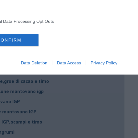
 igp e peperoncino
l Data Processing Opt Outs
 igp al grana padano
 con crostacei e molluschi
CONFIRM
ino al melone mantovano
ing al mascarpone
Data Deletion
Data Access
Privacy Policy
ne mantovano IGP
e,grue di cacao e timo
lone mantovano igp
vano IGP
ne mantovano IGP
IGP, scampi e timo
 agrumi