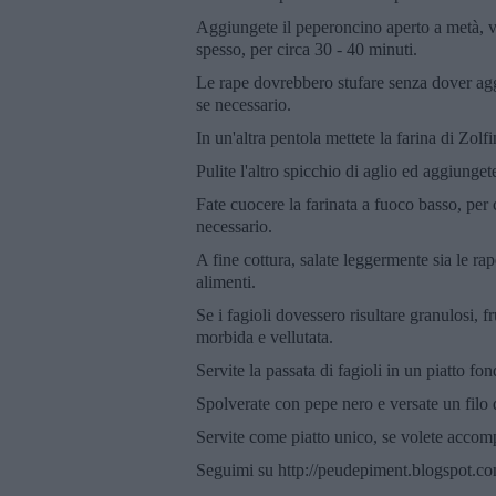
Aggiungete il peperoncino aperto a metà, ve
spesso, per circa 30 - 40 minuti.
Le rape dovrebbero stufare senza dover agg
se necessario.
In un'altra pentola mettete la farina di Zolf
Pulite l'altro spicchio di aglio ed aggiungete
Fate cuocere la farinata a fuoco basso, per
necessario.
A fine cottura, salate leggermente sia le rap
alimenti.
Se i fagioli dovessero risultare granulosi, 
morbida e vellutata.
Servite la passata di fagioli in un piatto f
Spolverate con pepe nero e versate un filo d
Servite come piatto unico, se volete accom
Seguimi su http://peudepiment.blogspot.c