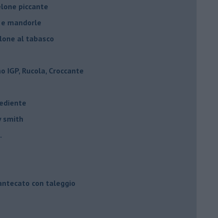
elone piccante
e e mandorle
elone al tabasco
 IGP, Rucola, Croccante
rediente
y smith
.
mantecato con taleggio