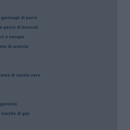
 germogli di porro
e pesto di broccoli
urt e senape
umo di arancia
crema di cavolo nero
rgonzola
bacche di goji