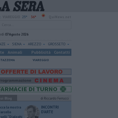
25°
36°
:
VIAREGGIO
QuiNews.net
rdì
07 Agosto 2026
ENZE
SIENA
AREZZO
GROSSETO
ste
Animali
Pubblicità
Contatti
STAZZEMA
VIAREGGIO
ui Blog
di Riccardo Ferrucci
INCONTRI
ucca la mostra
D'ARTE
Marcello
selli “Dialoghi