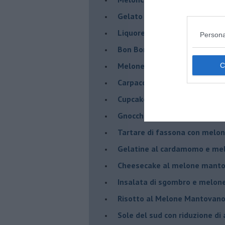
Gelato al melone mantovano
Liquore al melone mantovano
Persona
Bon Bon di melone mantovano
Melone mantovano IGP liquido
Carpaccio di manzo con capr
Cupcake al melone con frost
Gnocchetti al pesto di melo
Tartare di fassona con melon
Gelatine al cardamomo e me
Cheesecake al melone manto
Insalata di sgombro e melo
Risotto al Melone Mantovano 
Sole del sud con riduzione di