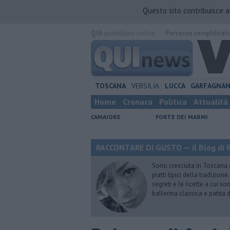
Questo sito contribuisce 
QUI
quotidiano online.
Percorso semplificat
TOSCANA
VERSILIA
LUCCA
GARFAGNA
Home
Cronaca
Politica
Attualità
CAMAIORE
FORTE DEI MARMI
RACCONTARE DI GUSTO — il Blog di R
Sono cresciuta in Toscana
piatti tipici della tradizion
segreti e le ricette a cui s
ballerina classica e patita