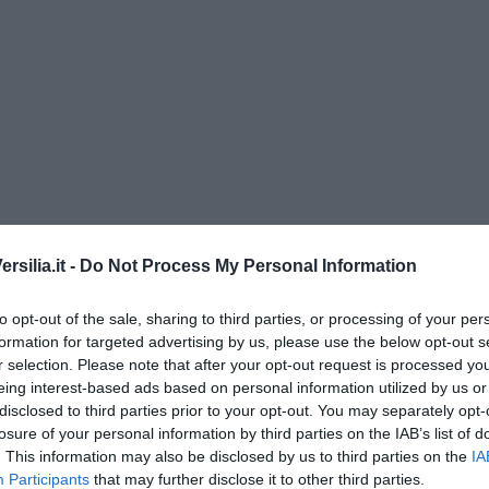
silia.it -
Do Not Process My Personal Information
to opt-out of the sale, sharing to third parties, or processing of your per
o” di Rubina Rovini
formation for targeted advertising by us, please use the below opt-out s
r selection. Please note that after your opt-out request is processed y
umino e latte di cocco
eing interest-based ads based on personal information utilized by us or
disclosed to third parties prior to your opt-out. You may separately opt-
e...
losure of your personal information by third parties on the IAB’s list of
a padano, gelatina al melone e lavanda
. This information may also be disclosed by us to third parties on the
IA
Participants
that may further disclose it to other third parties.
e mantovano IGP