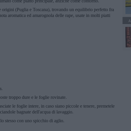
sumato come piatto principale, anziché come contorno.
 origini (Puglia e Toscana), trovando un equilibrio perfetto fra
nota aromatica ed amarognola delle rape, usate in molti piatti
A
a.
oste troppo dure e le foglie rovinate.
asciate le foglie intere, in caso siano piccole e tenere, premetele
ciandole bagnate dell'acqua di lavaggio.
te lo stesso con uno spicchio di aglio.