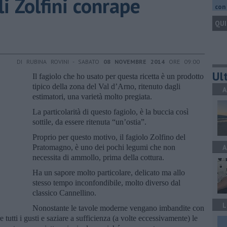
li Zolfini conrape
con 
QUI
DI RUBINA ROVINI - SABATO
08 NOVEMBRE 2014
ORE 09:00
Ult
Il fagiolo che ho usato per questa ricetta è un prodotto
tipico della zona del Val d’Arno, ritenuto dagli
A
estimatori, una varietà molto pregiata.
La particolarità di questo fagiolo, è la buccia così
sottile, da essere ritenuta “un’ostia”.
Proprio per questo motivo, il fagiolo Zolfino del
Pratomagno, è uno dei pochi legumi che non
A
necessita di ammollo, prima della cottura.
Ha un sapore molto particolare, delicato ma allo
stesso tempo inconfondibile, molto diverso dal
classico Cannellino.
L
Nonostante le tavole moderne vengano imbandite con
 tutti i gusti e saziare a sufficienza (a volte eccessivamente) le