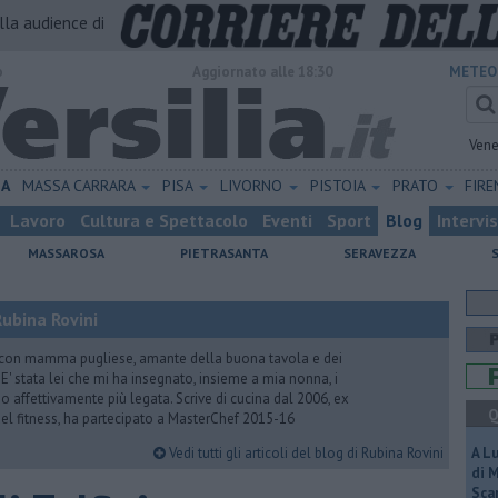
alla audience di
o
Aggiornato alle 18:30
METEO
Vene
NA
MASSA CARRARA
PISA
LIVORNO
PISTOIA
PRATO
FIR
Lavoro
Cultura e Spettacolo
Eventi
Sport
Blog
Intervi
MASSAROSA
PIETRASANTA
SERAVEZZA
ubina Rovini
 con mamma pugliese, amante della buona tavola e dei
e. E' stata lei che mi ha insegnato, insieme a mia nonna, i
ono affettivamente più legata. Scrive di cucina dal 2006, ex
Q
 del fitness, ha partecipato a MasterChef 2015-16
Vedi tutti gli articoli del blog di Rubina Rovini
A L
di 
Scar