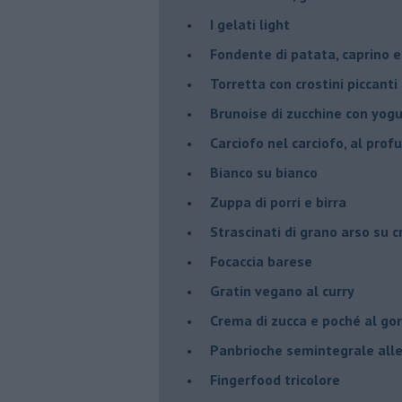
I gelati light
Fondente di patata, caprino e
Torretta con crostini piccanti 
Brunoise di zucchine con yog
Carciofo nel carciofo, al prof
Bianco su bianco
Zuppa di porri e birra
Strascinati di grano arso su 
Focaccia barese
Gratin vegano al curry
Crema di zucca e poché al go
Panbrioche semintegrale alle 
Fingerfood tricolore