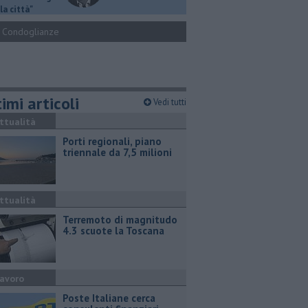
la città"
Condoglianze
imi articoli
Vedi tutti
ttualità
Porti regionali, piano
triennale da 7,5 milioni
ttualità
Terremoto di magnitudo
4.3 scuote la Toscana
avoro
Poste Italiane cerca