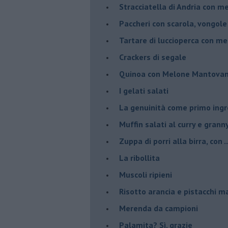
Stracciatella di Andria con m
Paccheri con scarola, vongol
Tartare di luccioperca con m
Crackers di segale
Quinoa con Melone Mantovano
I gelati salati
La genuinità come primo ing
Muffin salati al curry e grann
Zuppa di porri alla birra, con ..
La ribollita
Muscoli ripieni
Risotto arancia e pistacchi 
Merenda da campioni
Palamita? Sì, grazie