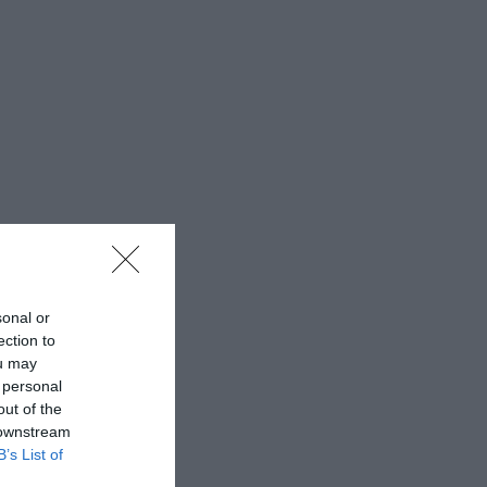
sonal or
ection to
ou may
 personal
out of the
 downstream
B’s List of