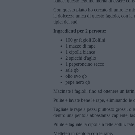
pance, questo legume merita di essere con
Con questo piatto ho cercato di unire le mie
la dolcezza unica di questo fagiolo, con la 
tipici del sud.
Ingredienti per 2 persone:
100 gr fagioli Zolfini
1 mazzo di rape
1 cipolla bianca
2 spicchi d'aglio
1 peperoncino secco
sale qb
olio evo qb
pepe nero qb
Macinate i fagioli, fino ad ottenere un farin
Pulite e lavate bene le rape, eliminando le c
Tagliate le rape a pezzi piuttosto grossi, o l
dentro una pentola abbastanza capiente, las
Pulite e tagliate la cipolla a fette sottili, fa
Metteteli in pentola con le rape.