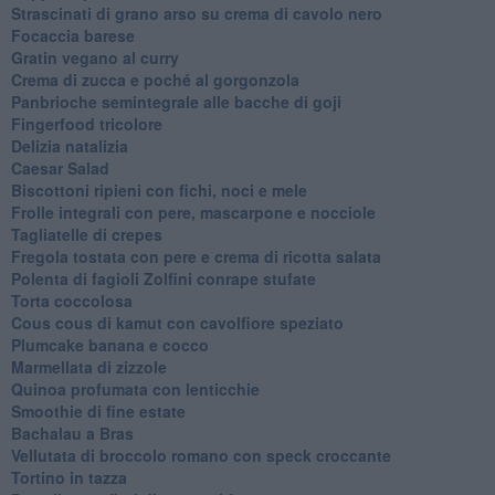
Strascinati di grano arso su crema di cavolo nero
Focaccia barese
Gratin vegano al curry
Crema di zucca e poché al gorgonzola
Panbrioche semintegrale alle bacche di goji
Fingerfood tricolore
Delizia natalizia
Caesar Salad
Biscottoni ripieni con fichi, noci e mele
Frolle integrali con pere, mascarpone e nocciole
Tagliatelle di crepes
Fregola tostata con pere e crema di ricotta salata
Polenta di fagioli Zolfini conrape stufate
Torta coccolosa
Cous cous di kamut con cavolfiore speziato
Plumcake banana e cocco
Marmellata di zizzole
Quinoa profumata con lenticchie
Smoothie di fine estate
Bachalau a Bras
Vellutata di broccolo romano con speck croccante
Tortino in tazza