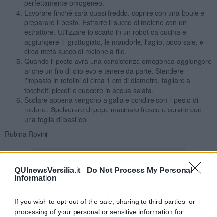
perfettamente omogeneo.
Lavorare finché sarà quasi freddo, coprire con una boule e
preparare il pesto. Estrarre il succo di melone con un
estrattore. Utilizzare lo scarto in un robot da cucina e
aggiungere il grattugiato, le mandorle, l'aglio, poco sale, e
circa metà succo di melone a filo.
Quando il pesto avrà una consistenza omogenea aggiungere
anche un filo di olio evo e tenere da parte. Stendere
l'impasto in rotolini di circa 1 cm di diametro, tagliare a
tocchetti piccoli e cuocere in acqua salata.
Scolare appena vengono a galla e condire con il pesto di
melone. Spolverare di pepe macinato fresco e servire con
una foglia di basilico.
Rubina Rovini
QUInewsVersilia.it -
Do Not Process My Personal
Information
Se vuoi leggere le notizie principali della Toscana iscriviti alla
If you wish to opt-out of the sale, sharing to third parties, or
Newsletter QUInews - ToscanaMedia.
Arriva gratis tutti i giorni
processing of your personal or sensitive information for
alle 20:00 direttamente nella tua casella di posta.