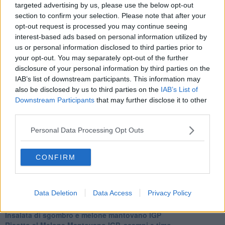
targeted advertising by us, please use the below opt-out
Basta cliccare
QUI
section to confirm your selection. Please note that after your
opt-out request is processed you may continue seeing
Ti potrebbe interessare anche:
interest-based ads based on personal information utilized by
us or personal information disclosed to third parties prior to
Articoli dal Blog “Raccontare di Gusto” di Rubina Rovini
your opt-out. You may separately opt-out of the further
Vellutata di cime di rapa al cumino e latte di cocco
disclosure of your personal information by third parties on the
Spaghetti con crema di zucca e...
IAB’s list of downstream participants. This information may
Crostatina con crema al grana padano, gelatina al melone e
also be disclosed by us to third parties on the
IAB’s List of
lavanda
Downstream Participants
that may further disclose it to other
Meloncino, liquore al melone mantovano IGP
third parties.
Gelato al melone mantovano
Liquore al melone mantovano igp e peperoncino
Personal Data Processing Opt Outs
Bon Bon di melone mantovano igp al grana padano
Melone mantovano IGP liquido con crostacei e molluschi
Carpaccio di manzo con caprino al melone mantovano
CONFIRM
Cupcake al melone con frosting al mascarpone
Gnocchetti al pesto di melone mantovano IGP
Tartare di fassona con melone,grue di cacao e timo
Data Deletion
Data Access
Privacy Policy
Gelatine al cardamomo e melone mantovano igp
Cheesecake al melone mantovano IGP
Insalata di sgombro e melone mantovano IGP
Risotto al Melone Mantovano IGP, scampi e timo