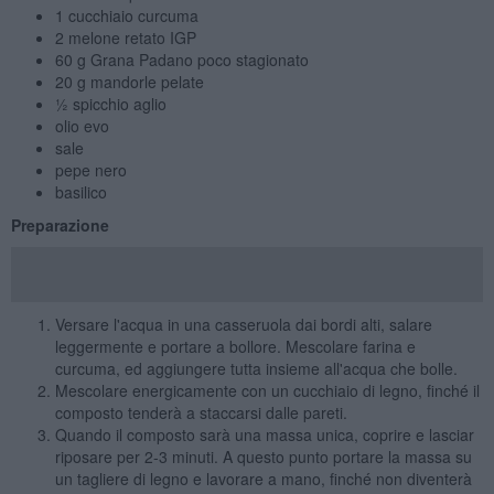
1 cucchiaio curcuma
2 melone retato IGP
60 g Grana Padano poco stagionato
20 g mandorle pelate
½ spicchio aglio
olio evo
sale
pepe nero
basilico
Preparazione
Versare l'acqua in una casseruola dai bordi alti, salare
leggermente e portare a bollore. Mescolare farina e
curcuma, ed aggiungere tutta insieme all'acqua che bolle.
Mescolare energicamente con un cucchiaio di legno, finché il
composto tenderà a staccarsi dalle pareti.
Quando il composto sarà una massa unica, coprire e lasciar
riposare per 2-3 minuti. A questo punto portare la massa su
un tagliere di legno e lavorare a mano, finché non diventerà