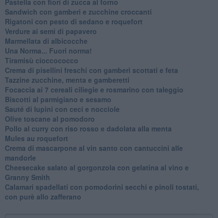
Pastella con fiori di zucca al forno
Sandwich con gamberi e zucchine croccanti
Rigatoni con pesto di sedano e roquefort
Verdure ai semi di papavero
Marmellata di albicocche
Una Norma... Fuori norma!
Tiramisù cioccococco
Crema di pisellini freschi con gamberi scottati e feta
Tazzine zucchine, menta e gamberetti
Focaccia ai 7 cereali ciliegie e rosmarino con taleggio
Biscotti al parmigiano e sesamo
Sauté di lupini con ceci e nocciole
Olive toscane al pomodoro
Pollo al curry con riso rosso e dadolata alla menta
Mules au roquefort
Crema di mascarpone al vin santo con cantuccini alle
mandorle
Cheesecake salato al gorgonzola con gelatina al vino e
Granny Smith
Calamari spadellati con pomodorini secchi e pinoli tostati,
con purè allo zafferano