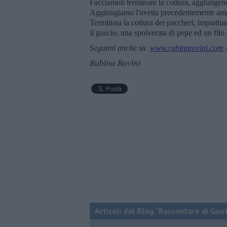
Facciamoli terminare la cottura, aggiungend
Aggiungiamo l'uvetta precedentemente ammo
Terminata la cottura dei paccheri, impiatti
il guscio, una spolverata di pepe ed un filo 
Seguimi anche su
www.rubinarovini.com
Rubina Rovini
Articoli dal Blog “Raccontare di Gust