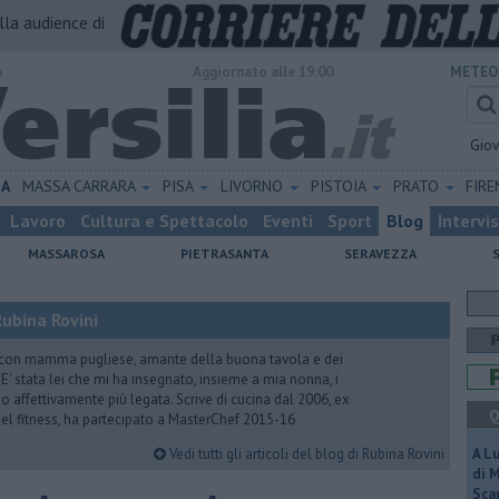
alla audience di
o
Aggiornato alle 19:00
METEO
Gio
NA
MASSA CARRARA
PISA
LIVORNO
PISTOIA
PRATO
FIR
Lavoro
Cultura e Spettacolo
Eventi
Sport
Blog
Intervi
MASSAROSA
PIETRASANTA
SERAVEZZA
ubina Rovini
 con mamma pugliese, amante della buona tavola e dei
e. E' stata lei che mi ha insegnato, insieme a mia nonna, i
ono affettivamente più legata. Scrive di cucina dal 2006, ex
Q
 del fitness, ha partecipato a MasterChef 2015-16
Vedi tutti gli articoli del blog di Rubina Rovini
A L
di 
Scar