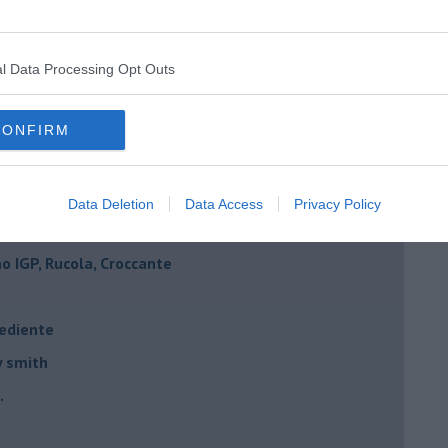
ne mantovano IGP
IGP, scampi e timo
l Data Processing Opt Outs
 agrumi
elone piccante
CONFIRM
e e mandorle
elone al tabasco
Data Deletion
Data Access
Privacy Policy
 IGP, Rucola, Croccante
rediente
y smith
.