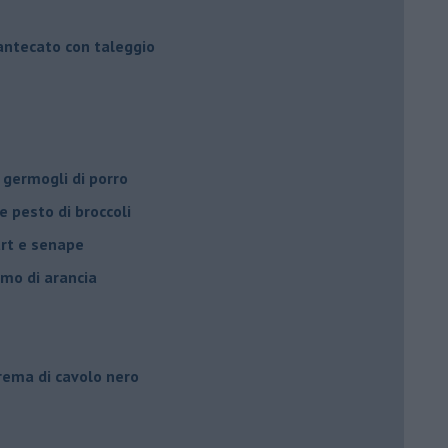
mantecato con taleggio
 germogli di porro
e pesto di broccoli
urt e senape
umo di arancia
crema di cavolo nero