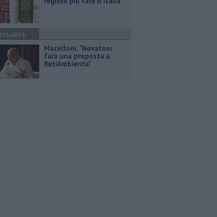
regioni più care d'Italia
ttualità
Macelloni, "Novatosc
farà una proposta a
RetiAmbiente"