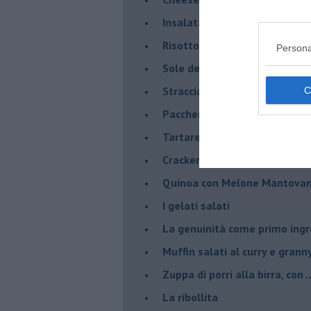
Insalata di sgombro e melo
Risotto al Melone Mantovano 
Persona
Sole del sud con riduzione di
Stracciatella di Andria con m
Paccheri con scarola, vongol
Tartare di luccioperca con m
Crackers di segale
Quinoa con Melone Mantovano
I gelati salati
La genuinità come primo ing
Muffin salati al curry e grann
Zuppa di porri alla birra, con ..
La ribollita