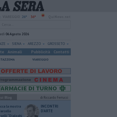
26°
36°
:
VIAREGGIO
QuiNews.net
vedì
06 Agosto 2026
ENZE
SIENA
AREZZO
GROSSETO
ste
Animali
Pubblicità
Contatti
STAZZEMA
VIAREGGIO
ui Blog
di Riccardo Ferrucci
INCONTRI
ucca la mostra
D'ARTE
Marcello
selli “Dialoghi