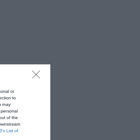
sonal or
ection to
ou may
 personal
out of the
 downstream
B’s List of