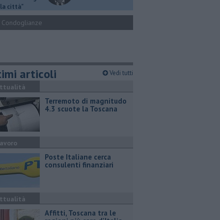
la città"
Condoglianze
imi articoli
Vedi tutti
ttualità
Terremoto di magnitudo
4.3 scuote la Toscana
avoro
Poste Italiane cerca
consulenti finanziari
ttualità
Affitti, Toscana tra le