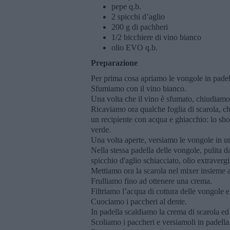
pepe q.b.
2 spicchi d’aglio
200 g di pachheri
1/2 bicchiere di vino bianco
olio EVO q.b.
Preparazione
Per prima cosa apriamo le vongole in padell
Sfumiamo con il vino bianco.
Una volta che il vino è sfumato, chiudiamo
Ricaviamo ora qualche foglia di scarola, ch
un recipiente con acqua e ghiacchio: lo sho
verde.
Una volta aperte, versiamo le vongole in u
Nella stessa padella delle vongole, pulita d
spicchio d'aglio schiacciato, olio extravergi
Mettiamo ora la scarola nel mixer insieme a
Frulliamo fino ad ottenere una crema.
Filtriamo l’acqua di cottura delle vongole
Cuociamo i paccheri al dente.
In padella scaldiamo la crema di scarola ed
Scoliamo i paccheri e versiamoli in padella