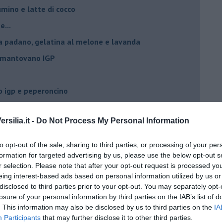
umino e latte di cocco
e...
a padano, gelatina al melone e lavanda
e mantovano IGP
 igp e peperoncino
 igp al grana padano
silia.it -
Do Not Process My Personal Information
 con crostacei e molluschi
ino al melone mantovano
to opt-out of the sale, sharing to third parties, or processing of your per
ing al mascarpone
formation for targeted advertising by us, please use the below opt-out s
r selection. Please note that after your opt-out request is processed y
ne mantovano IGP
eing interest-based ads based on personal information utilized by us or
disclosed to third parties prior to your opt-out. You may separately opt-
e,grue di cacao e timo
losure of your personal information by third parties on the IAB’s list of
lone mantovano igp
. This information may also be disclosed by us to third parties on the
IA
Participants
that may further disclose it to other third parties.
vano IGP