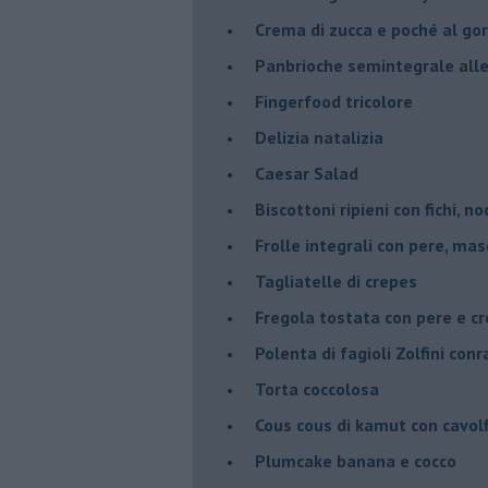
Crema di zucca e poché al go
Panbrioche semintegrale alle 
Fingerfood tricolore
Delizia natalizia
Caesar Salad
Biscottoni ripieni con fichi, n
Frolle integrali con pere, ma
Tagliatelle di crepes
Fregola tostata con pere e cr
Polenta di fagioli Zolfini con
Torta coccolosa
Cous cous di kamut con cavol
Plumcake banana e cocco