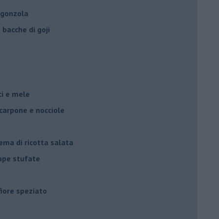
rgonzola
bacche di goji
oci e mele
scarpone e nocciole
ema di ricotta salata
rape stufate
fiore speziato