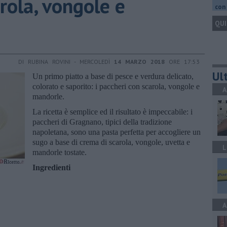
rola, vongole e
con 
QUI
DI RUBINA ROVINI - MERCOLEDÌ
14 MARZO 2018
ORE 17:53
Ult
Un primo piatto a base di pesce e verdura delicato,
colorato e saporito: i paccheri con scarola, vongole e
A
mandorle.
La ricetta è semplice ed il risultato è impeccabile: i
paccheri di Gragnano, tipici della tradizione
napoletana, sono una pasta perfetta per accogliere un
sugo a base di crema di scarola, vongole, uvetta e
L
mandorle tostate.
Ingredienti
A