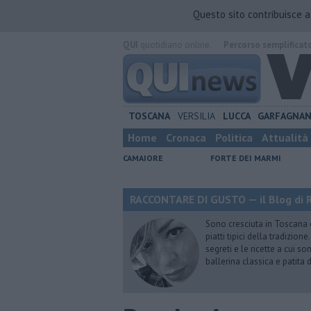
Questo sito contribuisce 
QUI
quotidiano online.
Percorso semplificat
TOSCANA
VERSILIA
LUCCA
GARFAGNA
Home
Cronaca
Politica
Attualità
CAMAIORE
FORTE DEI MARMI
RACCONTARE DI GUSTO — il Blog di R
Sono cresciuta in Toscana
piatti tipici della tradizion
segreti e le ricette a cui s
ballerina classica e patita