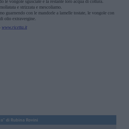
o le vongole sgusciate e la restante loro acqua di cottura.
llatata e strizzata e mescoliamo.
amo guarnendo con le mandorle a lamelle tostate, le vongole con
di olio extravergine.
-
www.ricetta.it
o” di Rubina Rovini