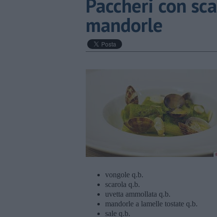
Paccheri con sca
mandorle
vongole q.b.
scarola q.b.
uvetta ammollata q.b.
mandorle a lamelle tostate q.b.
sale q.b.