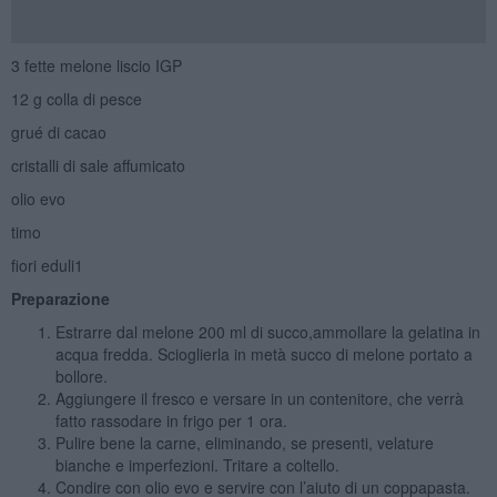
3 fette melone liscio IGP
12 g colla di pesce
grué di cacao
cristalli di sale affumicato
olio evo
timo
fiori eduli1
Preparazione
Estrarre dal melone 200 ml di succo,ammollare la gelatina in
acqua fredda. Scioglierla in metà succo di melone portato a
bollore.
Aggiungere il fresco e versare in un contenitore, che verrà
fatto rassodare in frigo per 1 ora.
Pulire bene la carne, eliminando, se presenti, velature
bianche e imperfezioni. Tritare a coltello.
Condire con olio evo e servire con l’aiuto di un coppapasta.