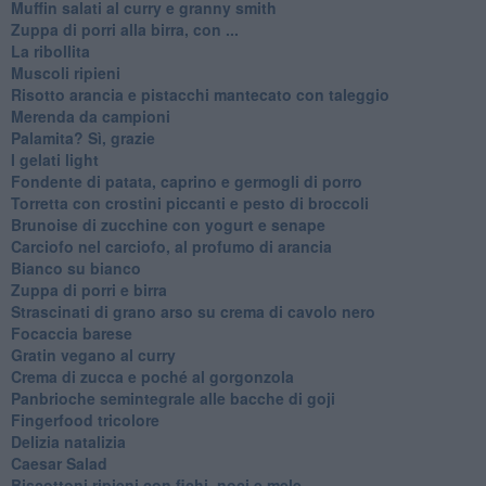
Muffin salati al curry e granny smith
Zuppa di porri alla birra, con ...
La ribollita
Muscoli ripieni
Risotto arancia e pistacchi mantecato con taleggio
Merenda da campioni
Palamita? Sì, grazie
I gelati light
Fondente di patata, caprino e germogli di porro
Torretta con crostini piccanti e pesto di broccoli
Brunoise di zucchine con yogurt e senape
Carciofo nel carciofo, al profumo di arancia
Bianco su bianco
Zuppa di porri e birra
Strascinati di grano arso su crema di cavolo nero
Focaccia barese
Gratin vegano al curry
Crema di zucca e poché al gorgonzola
Panbrioche semintegrale alle bacche di goji
Fingerfood tricolore
Delizia natalizia
Caesar Salad
Biscottoni ripieni con fichi, noci e mele