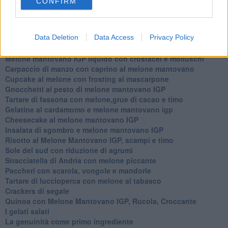
CONFIRM
lavanda
Meloncino, liquore al melone mantovano IGP
Gelato al melone mantovano
Data Deletion
Data Access
Privacy Policy
Liquore al melone mantovano igp e peperoncino
Bon Bon di melone mantovano igp al grana padano
Melone mantovano IGP liquido con crostacei e molluschi
Carpaccio di manzo con caprino al melone mantovano
Cupcake al melone con frosting al mascarpone
Gnocchetti al pesto di melone mantovano IGP
Tartare di fassona con melone,grue di cacao e timo
Gelatine al cardamomo e melone mantovano igp
Cheesecake al melone mantovano IGP
Insalata di sgombro e melone mantovano IGP
Risotto al Melone Mantovano IGP, scampi e timo
Sole del sud con riduzione di agrumi
Stracciatella di Andria con melone piccante
Paccheri con scarola, vongole e mandorle
Tartare di luccioperca con melone al tabasco
Crackers di segale
Quinoa con Melone Mantovano IGP, Rucola, Croccante
I gelati salati
La genuinità come primo ingrediente