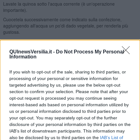
Lavate la quinoa sotto l'acqua corrente (è un'operazione
importante).
Cuocetela successivamente come indicato sulla confezione,
aggiungendo all'acqua un po'di dado vegetale, per renderla più
gustosa.
In una padella versate un filo di olio e le lenticchie che avrete
precedentemente stufato con uno spicchio di aglio e qualche fettina
QUInewsVersilia.it -
Do Not Process My Personal
di cipolla.
Information
Saltatele un minuto a fuoco vivo, aggiungete la quinoa che avrà
assorbito il brodo e il succo di lime.
If you wish to opt-out of the sale, sharing to third parties, or
Spegnete e lasciate riposare per qualche minuto, in modo che i
processing of your personal or sensitive information for
sapori si amalgamino.
targeted advertising by us, please use the below opt-out
section to confirm your selection. Please note that after your
Servite in un piatto fondo, guarnite con le scaglie di parmigiano e
opt-out request is processed you may continue seeing
una spolverata di pepe macinato al momento.
interest-based ads based on personal information utilized by
Rubina Rovini
us or personal information disclosed to third parties prior to
your opt-out. You may separately opt-out of the further
disclosure of your personal information by third parties on the
IAB’s list of downstream participants. This information may
also be disclosed by us to third parties on the
IAB’s List of