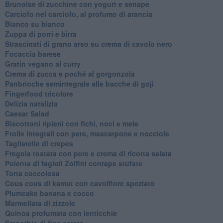
Brunoise di zucchine con yogurt e senape
Carciofo nel carciofo, al profumo di arancia
Bianco su bianco
Zuppa di porri e birra
Strascinati di grano arso su crema di cavolo nero
Focaccia barese
Gratin vegano al curry
Crema di zucca e poché al gorgonzola
Panbrioche semintegrale alle bacche di goji
Fingerfood tricolore
Delizia natalizia
Caesar Salad
Biscottoni ripieni con fichi, noci e mele
Frolle integrali con pere, mascarpone e nocciole
Tagliatelle di crepes
Fregola tostata con pere e crema di ricotta salata
Polenta di fagioli Zolfini conrape stufate
Torta coccolosa
Cous cous di kamut con cavolfiore speziato
Plumcake banana e cocco
Marmellata di zizzole
Quinoa profumata con lenticchie
Smoothie di fine estate