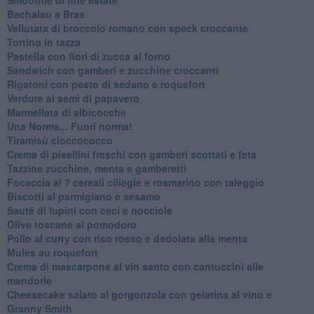
Bachalau a Bras
Vellutata di broccolo romano con speck croccante
Tortino in tazza
Pastella con fiori di zucca al forno
Sandwich con gamberi e zucchine croccanti
Rigatoni con pesto di sedano e roquefort
Verdure ai semi di papavero
Marmellata di albicocche
Una Norma... Fuori norma!
Tiramisù cioccococco
Crema di pisellini freschi con gamberi scottati e feta
Tazzine zucchine, menta e gamberetti
Focaccia ai 7 cereali ciliegie e rosmarino con taleggio
Biscotti al parmigiano e sesamo
Sauté di lupini con ceci e nocciole
Olive toscane al pomodoro
Pollo al curry con riso rosso e dadolata alla menta
Mules au roquefort
Crema di mascarpone al vin santo con cantuccini alle
mandorle
Cheesecake salato al gorgonzola con gelatina al vino e
Granny Smith