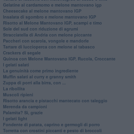
Gelatine al cardamomo e melone mantovano igp
Cheesecake al melone mantovano IGP
Insalata di sgombro e melone mantovano IGP
Risotto al Melone Mantovano IGP, scampi e timo
Sole del sud con riduzione di agrumi
Stracciatella di Andria con melone piccante
Paccheri con scarola, vongole e mandorle
Tartare di luccioperca con melone al tabasco
Crackers di segale
Quinoa con Melone Mantovano IGP, Rucola, Croccante
I gelati salati
La genuinità come primo ingrediente
Muffin salati al curry e granny smith
Zuppa di porri alla birra, con ...
La ribollita
Muscoli ripieni
Risotto arancia e pistacchi mantecato con taleggio
Merenda da campioni
Palamita? Sì, grazie
I gelati light
Fondente di patata, caprino e germogli di porro
Torretta con crostini piccanti e pesto di broccoli