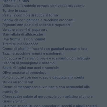
Bachalau a Bras
Vellutata di broccolo romano con speck croccante
Tortino in tazza
Pastella con fiori di zucca al forno
Sandwich con gamberi e zucchine croccanti
Rigatoni con pesto di sedano e roquefort
Verdure ai semi di papavero
Marmellata di albicocche
Una Norma... Fuori norma!
Tiramisù cioccococco
Crema di pisellini freschi con gamberi scottati e feta
Tazzine zucchine, menta e gamberetti
Focaccia ai 7 cereali ciliegie e rosmarino con taleggio
Biscotti al parmigiano e sesamo
Sauté di lupini con ceci e nocciole
Olive toscane al pomodoro
Pollo al curry con riso rosso e dadolata alla menta
Mules au roquefort
Crema di mascarpone al vin santo con cantuccini alle
mandorle
Cheesecake salato al gorgonzola con gelatina al vino e
Granny Smith
Calamari spadellati con pomodorini secchi e pinoli tostati,