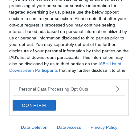
Se vuoi leggere le notizie principali della Toscana iscriviti alla
processing of your personal or sensitive information for
Newsletter QUInews - ToscanaMedia.
Arriva gratis tutti i giorni
targeted advertising by us, please use the below opt-out
alle 20:00 direttamente nella tua casella di posta.
section to confirm your selection. Please note that after your
opt-out request is processed you may continue seeing
Basta cliccare
QUI
interest-based ads based on personal information utilized by
Ti potrebbe interessare anche:
us or personal information disclosed to third parties prior to
your opt-out. You may separately opt-out of the further
Articoli dal Blog “Raccontare di Gusto” di Rubina Rovini
disclosure of your personal information by third parties on the
Vellutata di cime di rapa al cumino e latte di cocco
IAB’s list of downstream participants. This information may
Spaghetti con crema di zucca e...
also be disclosed by us to third parties on the
IAB’s List of
Crostatina con crema al grana padano, gelatina al melone e
Downstream Participants
that may further disclose it to other
lavanda
third parties.
Meloncino, liquore al melone mantovano IGP
Gelato al melone mantovano
Personal Data Processing Opt Outs
Liquore al melone mantovano igp e peperoncino
Bon Bon di melone mantovano igp al grana padano
CONFIRM
Melone mantovano IGP liquido con crostacei e molluschi
Carpaccio di manzo con caprino al melone mantovano
Cupcake al melone con frosting al mascarpone
Gnocchetti al pesto di melone mantovano IGP
Data Deletion
Data Access
Privacy Policy
Tartare di fassona con melone,grue di cacao e timo
Gelatine al cardamomo e melone mantovano igp