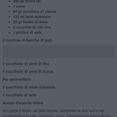
200 gr farina 00
1 uovo
60 gr zucchero di canna
125 ml latte scremato
25 gr lievito di birra
2 cucchiai di olio evo
1 pizzico di sale
2 cucchiai di bacche di goji
1 cucchiaio di semi di lino
1 cucchiaio di semi di zucca
Per spennellare:
1 cucchiaio di miele d'arancia
1 cucchiaio di latte
scorze d'arancia tritata
Sciogliete il lievito nel latte tiepido, mescolate le due farine ed
impastatele con sale, zucchero, uovo, il composto di latte e lievito,