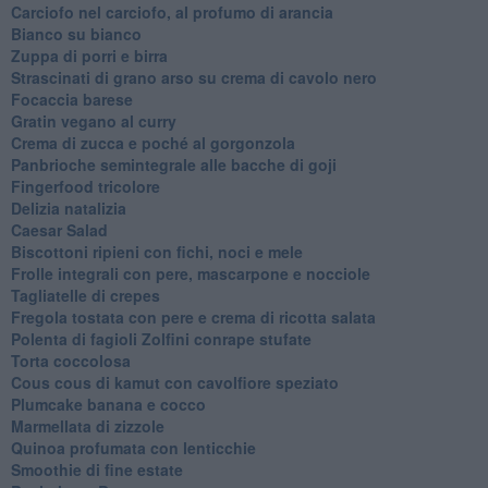
Carciofo nel carciofo, al profumo di arancia
Bianco su bianco
Zuppa di porri e birra
Strascinati di grano arso su crema di cavolo nero
Focaccia barese
Gratin vegano al curry
Crema di zucca e poché al gorgonzola
Panbrioche semintegrale alle bacche di goji
Fingerfood tricolore
Delizia natalizia
Caesar Salad
Biscottoni ripieni con fichi, noci e mele
Frolle integrali con pere, mascarpone e nocciole
Tagliatelle di crepes
Fregola tostata con pere e crema di ricotta salata
Polenta di fagioli Zolfini conrape stufate
Torta coccolosa
Cous cous di kamut con cavolfiore speziato
Plumcake banana e cocco
Marmellata di zizzole
Quinoa profumata con lenticchie
Smoothie di fine estate