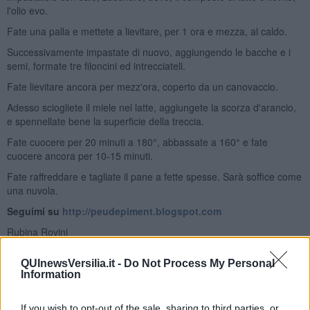
l'olio evo.
Fate una palla e mettete a lievitare, per 1 ora e mezza, al caldo.
Successivamente impastate di nuovo, aggiungendo le bacche e i
semi, formate tre filoncini ed intrecciateli.
Fate lievitare ancora per mezz'ora, coperto da un canovaccio.
Adesso sciogliete il miele nel latte, aggiungete la scorza d'arancio,
e spennellate bene la superficie della treccia.
Fate cuocere per 20 minuti a 180°, abbassate a 160° e fate
cuocere ancora per 10-15 minuti.
Fate raffreddare e tagliate il pane a fette spesse. Sarà soffice come
una nuvola.
Seguimi su
http://peudepiment.blogspot.com
Rubina Rovini
QUInewsVersilia.it -
Do Not Process My Personal
Information
If you wish to opt-out of the sale, sharing to third parties, or