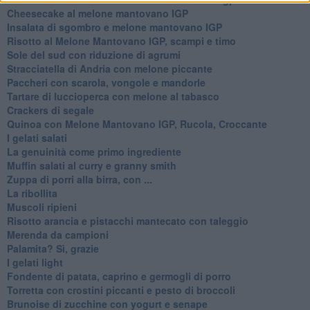
Cheesecake al melone mantovano IGP
Insalata di sgombro e melone mantovano IGP
Risotto al Melone Mantovano IGP, scampi e timo
Sole del sud con riduzione di agrumi
Stracciatella di Andria con melone piccante
Paccheri con scarola, vongole e mandorle
Tartare di luccioperca con melone al tabasco
Crackers di segale
Quinoa con Melone Mantovano IGP, Rucola, Croccante
I gelati salati
La genuinità come primo ingrediente
Muffin salati al curry e granny smith
Zuppa di porri alla birra, con ...
La ribollita
Muscoli ripieni
Risotto arancia e pistacchi mantecato con taleggio
Merenda da campioni
Palamita? Sì, grazie
I gelati light
Fondente di patata, caprino e germogli di porro
Torretta con crostini piccanti e pesto di broccoli
Brunoise di zucchine con yogurt e senape