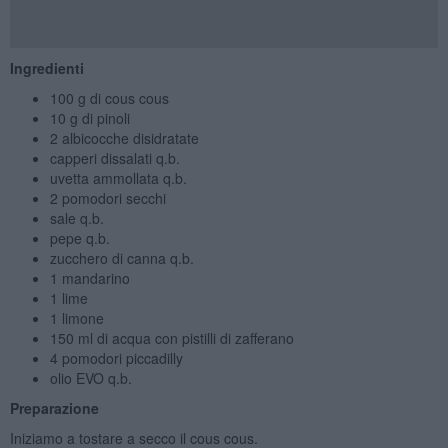
Ingredienti
100 g di cous cous
10 g di pinoli
2 albicocche disidratate
capperi dissalati q.b.
uvetta ammollata q.b.
2 pomodori secchi
sale q.b.
pepe q.b.
zucchero di canna q.b.
1 mandarino
1 lime
1 limone
150 ml di acqua con pistilli di zafferano
4 pomodori piccadilly
olio EVO q.b.
Preparazione
Iniziamo a tostare a secco il cous cous.