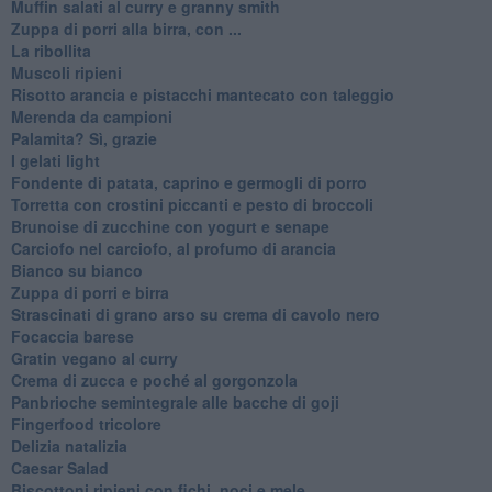
Muffin salati al curry e granny smith
Zuppa di porri alla birra, con ...
La ribollita
Muscoli ripieni
Risotto arancia e pistacchi mantecato con taleggio
Merenda da campioni
Palamita? Sì, grazie
I gelati light
Fondente di patata, caprino e germogli di porro
Torretta con crostini piccanti e pesto di broccoli
Brunoise di zucchine con yogurt e senape
Carciofo nel carciofo, al profumo di arancia
Bianco su bianco
Zuppa di porri e birra
Strascinati di grano arso su crema di cavolo nero
Focaccia barese
Gratin vegano al curry
Crema di zucca e poché al gorgonzola
Panbrioche semintegrale alle bacche di goji
Fingerfood tricolore
Delizia natalizia
Caesar Salad
Biscottoni ripieni con fichi, noci e mele