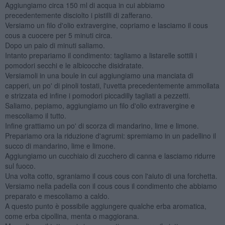
Aggiungiamo circa 150 ml di acqua in cui abbiamo
precedentemente disciolto i pistilli di zafferano.
Versiamo un filo d'olio extravergine, copriamo e lasciamo il cous
cous a cuocere per 5 minuti circa.
Dopo un paio di minuti saliamo.
Intanto prepariamo il condimento: tagliamo a listarelle sottili i
pomodori secchi e le albicocche disidratate.
Versiamoli in una boule in cui aggiungiamo una manciata di
capperi, un po' di pinoli tostati, l'uvetta precedentemente ammollata
e strizzata ed infine i pomodori piccadilly tagliati a pezzetti.
Saliamo, pepiamo, aggiungiamo un filo d'olio extravergine e
mescoliamo il tutto.
Infine grattiamo un po' di scorza di mandarino, lime e limone.
Prepariamo ora la riduzione d'agrumi: spremiamo in un padellino il
succo di mandarino, lime e limone.
Aggiungiamo un cucchiaio di zucchero di canna e lasciamo ridurre
sul fuoco.
Una volta cotto, sgraniamo il cous cous con l'aiuto di una forchetta.
Versiamo nella padella con il cous cous il condimento che abbiamo
preparato e mescoliamo a caldo.
A questo punto è possibile aggiungere qualche erba aromatica,
come erba cipollina, menta o maggiorana.