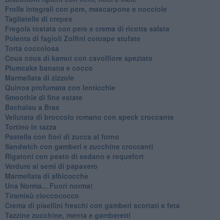
Frolle integrali con pere, mascarpone e nocciole
Tagliatelle di crepes
Fregola tostata con pere e crema di ricotta salata
Polenta di fagioli Zolfini conrape stufate
Torta coccolosa
Cous cous di kamut con cavolfiore speziato
Plumcake banana e cocco
Marmellata di zizzole
Quinoa profumata con lenticchie
Smoothie di fine estate
Bachalau a Bras
Vellutata di broccolo romano con speck croccante
Tortino in tazza
Pastella con fiori di zucca al forno
Sandwich con gamberi e zucchine croccanti
Rigatoni con pesto di sedano e roquefort
Verdure ai semi di papavero
Marmellata di albicocche
Una Norma... Fuori norma!
Tiramisù cioccococco
Crema di pisellini freschi con gamberi scottati e feta
Tazzine zucchine, menta e gamberetti