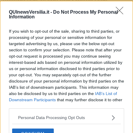
Mescoliamo il tutto, poi siamo pronti a comporre il piatto.
Con l'aiuto di un coppapasta impiattiamo il nostro sole del sud al
QUInewsVersilia.it -
Do Not Process My Personal
centro e versiamo qualche goccia di riduzione d'agrumi.
Information
Seguimi anche su
www.rubinarovini.com
-
www.ricetta.it
Rubina Rovini
If you wish to opt-out of the sale, sharing to third parties, or
processing of your personal or sensitive information for
targeted advertising by us, please use the below opt-out
section to confirm your selection. Please note that after your
opt-out request is processed you may continue seeing
interest-based ads based on personal information utilized by
us or personal information disclosed to third parties prior to
Se vuoi leggere le notizie principali della Toscana iscriviti alla
Newsletter QUInews - ToscanaMedia.
Arriva gratis tutti i giorni
your opt-out. You may separately opt-out of the further
alle 20:00 direttamente nella tua casella di posta.
disclosure of your personal information by third parties on the
IAB’s list of downstream participants. This information may
Basta cliccare
QUI
also be disclosed by us to third parties on the
IAB’s List of
Ti potrebbe interessare anche:
Downstream Participants
that may further disclose it to other
third parties.
Articoli dal Blog “Raccontare di Gusto” di Rubina Rovini
Personal Data Processing Opt Outs
Vellutata di cime di rapa al cumino e latte di cocco
Spaghetti con crema di zucca e...
Crostatina con crema al grana padano, gelatina al melone e