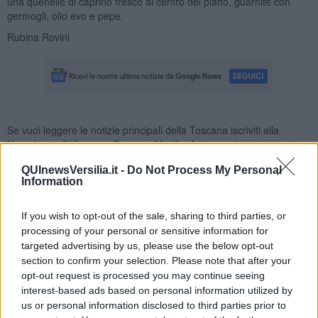
una quenelle di caprino fresco al centro del piatto, guarnite con
germogli, olio evo e pepe.
Rubina Rovini
Se vuoi leggere le notizie principali della Toscana iscriviti alla
Newsletter QUInews - ToscanaMedia.
Arriva gratis tutti i giorni
alle 20:00 direttamente nella tua casella di posta.
QUInewsVersilia.it -
Do Not Process My Personal
Basta cliccare
QUI
Information
Ti potrebbe interessare anche:
If you wish to opt-out of the sale, sharing to third parties, or
Articoli dal Blog “Raccontare di Gusto” di Rubina Rovini
processing of your personal or sensitive information for
targeted advertising by us, please use the below opt-out
Vellutata di cime di rapa al cumino e latte di cocco
section to confirm your selection. Please note that after your
Spaghetti con crema di zucca e...
opt-out request is processed you may continue seeing
Crostatina con crema al grana padano, gelatina al melone e
interest-based ads based on personal information utilized by
lavanda
us or personal information disclosed to third parties prior to
Meloncino, liquore al melone mantovano IGP