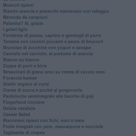
Muscoli ripieni
Risotto arancia e pistacchi mantecato con taleggio
Merenda da campioni
Palamita? Sì, grazie
I gelati light
Fondente di patata, caprino e germogli di porro
Torretta con crostini piccanti e pesto di broccoli
Brunoise di zucchine con yogurt e senape
Carciofo nel carciofo, al profumo di arancia
Bianco su bianco
Zuppa di porri e birra
Strascinati di grano arso su crema di cavolo nero
Focaccia barese
Gratin vegano al curry
Crema di zucca e poché al gorgonzola
Panbrioche semintegrale alle bacche di goji
Fingerfood tricolore
Delizia natalizia
Caesar Salad
Biscottoni ripieni con fichi, noci e mele
Frolle integrali con pere, mascarpone e nocciole
Tagliatelle di crepes