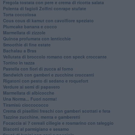
Fregola tostata con pere e crema di ricotta salata
Polenta di fagioli Zolfini conrape stufate
Torta coccolosa
Cous cous di kamut con cavolfiore speziato
Plumcake banana e cocco
Marmellata di zizzole
Quinoa profumata con lenticchie
Smoothie di fine estate
Bachalau a Bras
Vellutata di broccolo romano con speck croccante
Tortino in tazza
Pastella con fiori di zucca al forno
Sandwich con gamberi e zucchine croccanti
Rigatoni con pesto di sedano e roquefort
Verdure ai semi di papavero
Marmellata di albicocche
Una Norma... Fuori norma!
Tiramisù cioccococco
Crema di pisellini freschi con gamberi scottati e feta
Tazzine zucchine, menta e gamberetti
Focaccia ai 7 cereali ciliegie e rosmarino con taleggio
Biscotti al parmigiano e sesamo
Sauté di lupini con ceci e nocciole