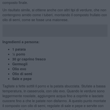
composto finale.
Un risultato simile, si ottiene anche con altri tipi di verdure, che non
contengono amido come i tuberi, montando il composto frullato con
olio di semi, come se fosse una maionese.
Ingredienti a persona:
1 patata
¼ porro
30 gr caprino fresco
Germogli
Olio evo
Olio di semi
Sale e pepe
Tagliate a fette sottili il porro e la patata sbucciata. Stufate a bassa
temperatura, in casseruola, con olio evo. Quando le verdure sono
leggermente rosolate, aggiungere acqua fino a coprirle e lasciate
cuocere fino a che le patate non disfanno. A questo punto montate
il composto con olio di semi, regolate di sale e pepe e servite con