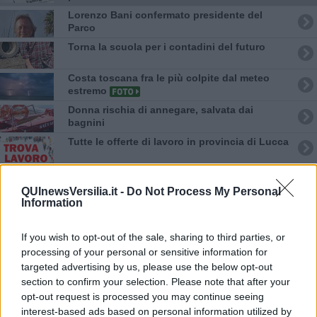
Lorenzo Bani confermato presidente del
Parco
Torna la scuola per i contadini del futuro
Costa toscana fra le più colpite dal meteo
estremo
Donna rischia di annegare, salvata dai
bagnini
​Tutte le offerte di lavoro in provincia di Lucca
Incendio nel bosco corre sotto la linea
elettrica
QUInewsVersilia.it -
Do Not Process My Personal
Information
Forti temporali in arrivo, Toscana in allerta
arancione
Finti carabinieri per la truffa in trasferta
If you wish to opt-out of the sale, sharing to third parties, or
processing of your personal or sensitive information for
targeted advertising by us, please use the below opt-out
​Benzina, gasolio, gpl, ecco dove risparmiare
section to confirm your selection. Please note that after your
opt-out request is processed you may continue seeing
Mille razzi nautici stipati nell'auto sull'A12
interest-based ads based on personal information utilized by