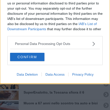
us or personal information disclosed to third parties prior to
Reddito di cittadinanza con la villa al mare e i
your opt-out. You may separately opt-out of the further
conti in Svizzera
disclosure of your personal information by third parties on the
Eccesso di velocità, multe per 57 milioni di
IAB’s list of downstream participants. This information may
euro
also be disclosed by us to third parties on the
IAB’s List of
Anziani smascherano il finto carabiniere e la
Downstream Participants
that may further disclose it to other
truffa fallisce
third parties.
Coppia sequestrata in casa nella notte di
terrore
Personal Data Processing Opt Outs
Addio a Romano Berretti, superstite di
Sant'Anna
CONFIRM
Territori uniti nel segno di Carducci
Temporali dietro l'angolo e scatta l'allerta
Data Deletion
Data Access
Privacy Policy
meteo
Blackout lascia al buio migliaia di utenze
SuperEnalotto, la Toscana sfiora il 6
Muore a 67 anni nello scontro tra auto e bici