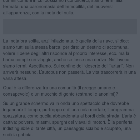
fermata: una paronomasia dell’immobilità, del muoversi
all’apparenza, con la meta del nulla.
La metafora solita, anzi inflazionata, è quella della nave, si dice:
siamo tutti sulla stessa barca, per dire: un destino ci accomuna,
volere il bene degli altri risponde al proprio interesse, ecc. ma la
barca compie un viaggio, anche se fosse una deriva. Noi invece
siamo fermi. Aspettiamo. Sul confine del “deserto dei Tartari”. Non
arriverà nessuno. L’autobus non passerà. La vita trascorrerà in una
vana attesa.
Qual è la differenza tra una comunità (il gregge umano e
consapevole) e un mucchio di gente (estranei e anonimi)?
Su un grande schermo va in onda uno spettacolo che dovrebbe
ingannare il tempo, purtroppo è di una noia mortale; il programma
spazzatura, come quella abbandonata ai bordi della strada. L’aria è
cattiva: polvere, miasmi, spurghi del viavai di motori. È la periferia
indistinguibile di tante città, un paesaggio scialbo e sciupato, una
sudicia gabbia.