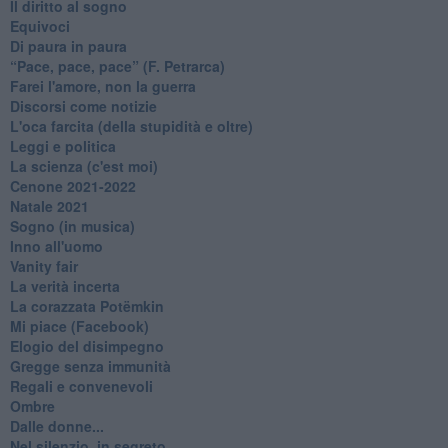
Il diritto al sogno
Equivoci
Di paura in paura
​“Pace, pace, pace” (F. Petrarca)
Farei l'amore, non la guerra
Discorsi come notizie
L'oca farcita (della stupidità e oltre)
Leggi e politica
La scienza (c'est moi)
Cenone 2021-2022
Natale 2021
Sogno (in musica)
Inno all'uomo
Vanity fair
La verità incerta
La corazzata Potëmkin
Mi piace (Facebook)
Elogio del disimpegno
Gregge senza immunità
Regali e convenevoli
Ombre
Dalle donne...
Nel silenzio, in segreto