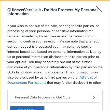
Non avere e non essere
Armiamoci e... avviatevi
QUInewsVersilia.it -
Do Not Process My Personal
Information
Da Capodanno a Carnevale
Schizzi di fango
Sor-riso amaro
If you wish to opt-out of the sale, sharing to third parties, or
Fine anno al ristorante
processing of your personal or sensitive information for
La festa di Capodanno
targeted advertising by us, please use the below opt-out
Natale 2024
section to confirm your selection. Please note that after your
Re e regnanti
opt-out request is processed you may continue seeing
A noi interessa il dito non la luna
interest-based ads based on personal information utilized by
Come rubare allo stato e vivere felici
us or personal information disclosed to third parties prior to
Una performance
your opt-out. You may separately opt-out of the further
Il compagno
disclosure of your personal information by third parties on the
​Io (allo specchio)
IAB’s list of downstream participants. This information may
Tramonto
also be disclosed by us to third parties on the
IAB’s List of
Passato, presente, futuro
Downstream Participants
that may further disclose it to other
La virtù del non fare
Il giorno dei saldi
third parties.
L'ultimo post
Leggendo l'Eneide
Personal Data Processing Opt Outs
​(In)sicurezza stradale
Il decalogo del politico