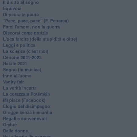
Il diritto al sogno
Equivoci
Di paura in paura
​“Pace, pace, pace” (F. Petrarca)
Farei l'amore, non la guerra
Discorsi come notizie
L'oca farcita (della stupidità e oltre)
Leggi e politica
La scienza (c'est moi)
Cenone 2021-2022
Natale 2021
Sogno (in musica)
Inno all'uomo
Vanity fair
La verità incerta
La corazzata Potëmkin
Mi piace (Facebook)
Elogio del disimpegno
Gregge senza immunità
Regali e convenevoli
Ombre
Dalle donne...
Nel silenzio, in segreto