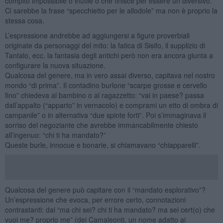
compito impossibile o inutile o che finisce per essere un diversivo.
Ci sarebbe la frase “specchietto per le allodole” ma non è proprio la
stessa cosa.
L’espressione andrebbe ad aggiungersi a figure proverbiali
originate da personaggi del mito: la fatica di Sisifo, il supplizio di
Tantalo, ecc. la fantasia degli antichi però non era ancora giunta a
configurare la nuova situazione.
Qualcosa del genere, ma in vero assai diverso, capitava nel nostro
mondo “di prima”. Il contadino burlone “scarpe grosse e cervello
fino” chiedeva al bambino o al ragazzetto: “vai in paese? passa
dall’appalto (“apparto” in vernacolo) e comprami un etto di ombra di
campanile” o in alternativa “due spinte forti”. Poi s’immaginava il
sorriso del negoziante che avrebbe immancabilmente chiesto
all’ingenuo: “chi ti ha mandato?”
Queste burle, innocue e bonarie, si chiamavano “chiapparelli”.
Qualcosa del genere può capitare con il “mandato esplorativo”?
Un’espressione che evoca, per errore certo, connotazioni
contrastanti: dal “ma chi sei? chi ti ha mandato? ma sei cert(o) che
vuoi me? proprio me” (dei Camaleonti, un nome adatto ai