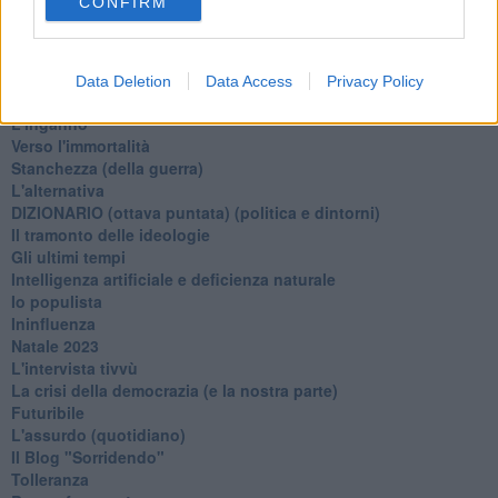
CONFIRM
Un calcio alla finzione
Solitudine
Mercanti nel tempio
Il disprezzo del mondo
Data Deletion
Data Access
Privacy Policy
Beneficenza
L'inganno
Verso l'immortalità
Stanchezza (della guerra)
L'alternativa
​DIZIONARIO (ottava puntata) (politica e dintorni)
Il tramonto delle ideologie
Gli ultimi tempi
Intelligenza artificiale e deficienza naturale
Io populista
Ininfluenza
Natale 2023
L'intervista tivvù
La crisi della democrazia (e la nostra parte)
Futuribile
L'assurdo (quotidiano)
Il Blog "Sorridendo"
Tolleranza