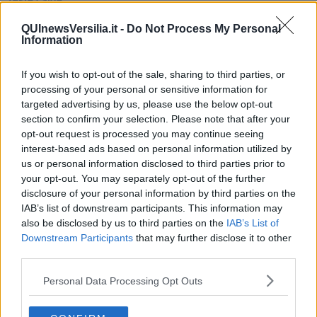
Non avere e non essere
Armiamoci e... avviatevi
QUInewsVersilia.it -
Do Not Process My Personal
Information
Da Capodanno a Carnevale
Schizzi di fango
Sor-riso amaro
If you wish to opt-out of the sale, sharing to third parties, or
Fine anno al ristorante
processing of your personal or sensitive information for
La festa di Capodanno
targeted advertising by us, please use the below opt-out
Natale 2024
section to confirm your selection. Please note that after your
Re e regnanti
opt-out request is processed you may continue seeing
A noi interessa il dito non la luna
interest-based ads based on personal information utilized by
Come rubare allo stato e vivere felici
us or personal information disclosed to third parties prior to
Una performance
your opt-out. You may separately opt-out of the further
Il compagno
disclosure of your personal information by third parties on the
​Io (allo specchio)
IAB’s list of downstream participants. This information may
Tramonto
also be disclosed by us to third parties on the
IAB’s List of
Passato, presente, futuro
Downstream Participants
that may further disclose it to other
La virtù del non fare
Il giorno dei saldi
third parties.
L'ultimo post
Personal Data Processing Opt Outs
Leggendo l'Eneide
​(In)sicurezza stradale
Il decalogo del politico