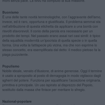
morti senza pace. La tivvù ha compiuto la sua missione.
Buonismo
È una delle tante novità terminologiche, con l’aggravante dell’ismo,
invece, ed è raro, opportuna e giustificata. Il problema semmai sta
nell’attribuzione di questa etichetta da applicare a una bontà con
risvolti sfavorevoli. Il conio della parola era necessario per un
prodotto dei tempi. Nel passato erano assai rari casi simili: è tipico
della squallida modernità un’ipocrisia di quella specie o in quella
forma. Una volta la fattispecie più vicina, ma che non esprime lo
stesso concetto, era esemplificata dal detto: il medico pietoso fa la
piaga puzzolente.
Populismo
Nobile ideale, venato d’illusione, di anime generose. Oggi il termine
è usato a sproposito al posto di demagogia in modo vigliacco dagli
sgherri del potere. Funziona per squalificare l’accezione originaria,
primitiva e principale. Un uso ispirato al disprezzo del Popolo,
sostituito dalla massa che finisce per meritare lo sfregio.
Nazional-popolare