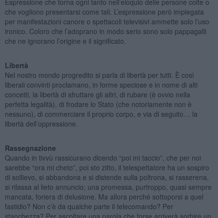
Espressione che torna ogni tanto nell’eloquio delle persone colte o
che vogliono presentarsi come tali. L’espressione però impiegata
per manifestazioni canore o spettacoli televisivi ammette solo l’uso
ironico. Coloro che l’adoprano in modo serio sono solo pappagalli
che ne ignorano l’origine e il significato.
Libertà
Nel nostro mondo progredito si parla di libertà per tutti. È così
liberali convinti proclamano, in forme speciose e in nome di alti
concetti, la libertà di sfruttare gli altri, di rubare (è ovvio nella
perfetta legalità), di frodare lo Stato (che notoriamente non è
nessuno), di commerciare il proprio corpo, e via di seguito… la
libertà dell’oppressione.
Rassegnazione
Quando in tivvù rassicurano dicendo “poi mi taccio”, che per noi
sarebbe “ora mi cheto”, poi sto zitto, il telespettatore ha un sospiro
di sollievo, si abbandona e si distende sulla poltrona, si rasserena,
si rilassa al lieto annuncio; una promessa, purtroppo, quasi sempre
mancata, foriera di delusione. Ma allora perché sottoporsi a quel
fastidio? Non c’è da qualche parte il telecomando? Per
stanchezza? Per ascoltare una parola che forse arriverà sorbire un