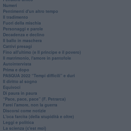
Numeri
Pentimenti d'un altro tempo
Il tradimento
Fuori della mischia
Personaggi e parole
Decadenza e declino
Il ballo in maschera
Cattivi presagi
Fino all'ultimo (e Il principe e il povero)
Il matrimonio, l'amore in pantofole
Autointervista
Prima e dopo
​PASQUA 2022 “Tempi difficili” e duri
Il diritto al sogno
Equivoci
Di paura in paura
​“Pace, pace, pace” (F. Petrarca)
Farei l'amore, non la guerra
Discorsi come notizie
L'oca farcita (della stupidità e oltre)
Leggi e politica
La scienza (c'est moi)