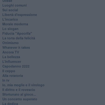
Ulisse
Luoghi comuni
Sui social
Libertà d'espressione
L'incarico
Morale moderna
Lo slogan
Fiducia "Apocrifa"
La torta della felicità
Ottimismo
Whatever it takes
Ancora TV
La bellezza
L’Influencer
​Capodanno 2222
Il ceppo
Alla rotatoria
In tv
Io, mia moglie e il virologo
Il diritto e il rovescio
Sfortunato al gioco...
Un concetto superato
La dedica