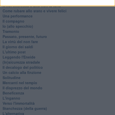
Re e regnanti
A noi interessa il dito non la luna
Come rubare allo stato e vivere felici
Una performance
Il compagno
​Io (allo specchio)
Tramonto
Passato, presente, futuro
La virtù del non fare
Il giorno dei saldi
L'ultimo post
Leggendo l'Eneide
​(In)sicurezza stradale
Il decalogo del politico
Un calcio alla finzione
Solitudine
Mercanti nel tempio
Il disprezzo del mondo
Beneficenza
L'inganno
Verso l'immortalità
Stanchezza (della guerra)
L'alternativa