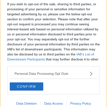
​Lucrezia Borgia, una storia di potere
If you wish to opt-out of the sale, sharing to third parties, or
Facile profezia
processing of your personal or sensitive information for
Il terzo compito
targeted advertising by us, please use the below opt-out
L'abiura di Galileo
section to confirm your selection. Please note that after your
Fu vera gloria?
opt-out request is processed you may continue seeing
La guerricciola delle due rose
interest-based ads based on personal information utilized by
La truffa all'anziano
us or personal information disclosed to third parties prior to
Alla fermata dell'autobus
your opt-out. You may separately opt-out of the further
La repressione sessuale per sentito dire
disclosure of your personal information by third parties on the
Diseducazione televisiva e inerzia della politica
IAB’s list of downstream participants. This information may
Foto storica
also be disclosed by us to third parties on the
IAB’s List of
Esequie solenni
Downstream Participants
that may further disclose it to other
Nostalgia del sangue blu
Teste calde
third parties.
Non avere e non essere
Armiamoci e... avviatevi
Personal Data Processing Opt Outs
Da Capodanno a Carnevale
Schizzi di fango
CONFIRM
Sor-riso amaro
Fine anno al ristorante
La festa di Capodanno
Natale 2024
Data Deletion
Data Access
Privacy Policy