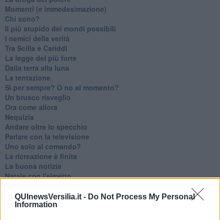
Momenti (e immedesimazione)
Chi sono?
Il più stupido dei mondi possibili
I nemici della verità
Tra Scilla e Cariddi
La legge del più forte
Dalla terra alla luna
La tentazione
​Sì per sempre? O no al momento?
Un brusco risveglio
Ora come allora
Nequizia
Andare oltre lo specchio
Parlare con la televisione
Uno solo al comando?
La ricreazione è finita
La buona notizia
Natale con l'elmetto
Valori dubbi miti fasulli
Demeritocrazia
QUInewsVersilia.it -
Do Not Process My Personal
Information
La tivvù pallonara
Halloween