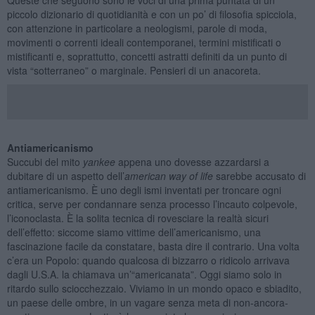
piccolo dizionario di quotidianità e con un po’ di filosofia spicciola,
con attenzione in particolare a neologismi, parole di moda,
movimenti o correnti ideali contemporanei, termini mistificati o
mistificanti e, soprattutto, concetti astratti definiti da un punto di
vista “sotterraneo” o marginale. Pensieri di un anacoreta.
Antiamericanismo
Succubi del mito
yankee
appena uno dovesse azzardarsi a
dubitare di un aspetto dell’
american way of life
sarebbe accusato di
antiamericanismo. È uno degli ismi inventati per troncare ogni
critica, serve per condannare senza processo l’incauto colpevole,
l’iconoclasta. È la solita tecnica di rovesciare la realtà sicuri
dell’effetto: siccome siamo vittime dell’americanismo, una
fascinazione facile da constatare, basta dire il contrario. Una volta
c’era un Popolo: quando qualcosa di bizzarro o ridicolo arrivava
dagli U.S.A. la chiamava un’“americanata”. Oggi siamo solo in
ritardo sullo sciocchezzaio. Viviamo in un mondo opaco e sbiadito,
un paese delle ombre, in un vagare senza meta di non-ancora-