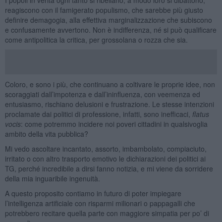
reagiscono con il famigerato populismo, che sarebbe più giusto
definire demagogia, alla effettiva marginalizzazione che subiscono
e confusamente avvertono. Non è indifferenza, né si può qualificare
come antipolitica la critica, per grossolana o rozza che sia.
Coloro, e sono i più, che continuano a coltivare le proprie idee, non
scoraggiati dall’impotenza e dall’ininfluenza, con veemenza ed
entusiasmo, rischiano delusioni e frustrazione. Le stesse intenzioni
proclamate dai politici di professione, infatti, sono inefficaci,
flatus
vocis
: come potremmo incidere noi poveri cittadini in qualsivoglia
ambito della vita pubblica?
Mi vedo ascoltare incantato, assorto, imbambolato, compiaciuto,
irritato o con altro trasporto emotivo le dichiarazioni dei politici ai
TG, perché incredibile a dirsi fanno notizia, e mi viene da sorridere
della mia inguaribile ingenuità.
A questo proposito contiamo in futuro di poter impiegare
l’intelligenza artificiale con risparmi milionari o pappagalli che
potrebbero recitare quella parte con maggiore simpatia per po’ di