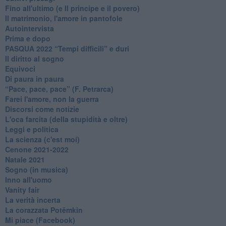
Fino all'ultimo (e Il principe e il povero)
Il matrimonio, l'amore in pantofole
Autointervista
Prima e dopo
​PASQUA 2022 “Tempi difficili” e duri
Il diritto al sogno
Equivoci
Di paura in paura
​“Pace, pace, pace” (F. Petrarca)
Farei l'amore, non la guerra
Discorsi come notizie
L'oca farcita (della stupidità e oltre)
Leggi e politica
La scienza (c'est moi)
Cenone 2021-2022
Natale 2021
Sogno (in musica)
Inno all'uomo
Vanity fair
La verità incerta
La corazzata Potëmkin
Mi piace (Facebook)