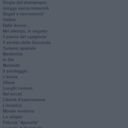
Elogio del disimpegno
Gregge senza immunità
Regali e convenevoli
Ombre
Dalle donne...
Nel silenzio, in segreto
Il pianto del campione
Il sorriso della Gioconda
Turismo spaziale
Modernità
In fila
Mutande
Il sondaggio
L'errore
Ulisse
Luoghi comuni
Sui social
Libertà d'espressione
L'incarico
Morale moderna
Lo slogan
Fiducia "Apocrifa"
La torta della felicità