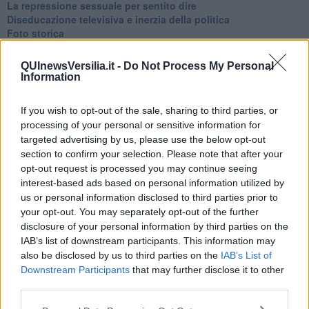
La repressione sessuale per sentito dire
Diseducazione televisiva e inerzia della politica
Foto storica
Esequie solenni
Nostalgia del sangue blu
QUInewsVersilia.it -
Do Not Process My Personal
Teste calde
Information
Non avere e non essere
Armiamoci e... avviatevi
If you wish to opt-out of the sale, sharing to third parties, or
Da Capodanno a Carnevale
processing of your personal or sensitive information for
Schizzi di fango
targeted advertising by us, please use the below opt-out
Sor-riso amaro
section to confirm your selection. Please note that after your
Fine anno al ristorante
opt-out request is processed you may continue seeing
La festa di Capodanno
interest-based ads based on personal information utilized by
Natale 2024
us or personal information disclosed to third parties prior to
Re e regnanti
A noi interessa il dito non la luna
your opt-out. You may separately opt-out of the further
Come rubare allo stato e vivere felici
disclosure of your personal information by third parties on the
Una performance
IAB’s list of downstream participants. This information may
Il compagno
also be disclosed by us to third parties on the
IAB’s List of
​Io (allo specchio)
Downstream Participants
that may further disclose it to other
Tramonto
third parties.
Passato, presente, futuro
La virtù del non fare