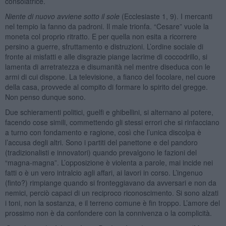
consolatrice.
Niente di nuovo avviene sotto il sole
(Ecclesiaste 1, 9). I mercanti
nel tempio la fanno da padroni. Il male trionfa. “Cesare” vuole la
moneta col proprio ritratto. E per quella non esita a ricorrere
persino a guerre, sfruttamento e distruzioni. L’ordine sociale di
fronte ai misfatti e alle disgrazie piange lacrime di coccodrillo, si
lamenta di arretratezza e disumanità nel mentre diseduca con le
armi di cui dispone. La televisione, a fianco del focolare, nel cuore
della casa, provvede al compito di formare lo spirito del gregge.
Non penso dunque sono.
Due schieramenti politici, guelfi e ghibellini, si alternano al potere,
facendo cose simili, commettendo gli stessi errori che si rinfacciano
a turno con fondamento e ragione, così che l’unica discolpa è
l’accusa degli altri. Sono i partiti del panettone e del pandoro
(tradizionalisti e innovatori) quando prevalgono le fazioni del
“magna-magna”. L’opposizione è violenta a parole, mai incide nei
fatti o è un vero intralcio agli affari, ai lavori in corso. L’ingenuo
(finto?) rimpiange quando si fronteggiavano da avversari e non da
nemici, perciò capaci di un reciproco riconoscimento. Si sono alzati
i toni, non la sostanza, e il terreno comune è fin troppo. L’amore del
prossimo non è da confondere con la connivenza o la complicità.