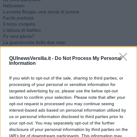
Halloween
​Lucrezia Borgia, una storia di potere
Facile profezia
Il terzo compito
L'abiura di Galileo
Fu vera gloria?
La guerricciola delle due rose
La truffa all'anziano
Alla fermata dell'autobus
QUInewsVersilia.it -
Do Not Process My Personal
La repressione sessuale per sentito dire
Information
Diseducazione televisiva e inerzia della politica
Foto storica
If you wish to opt-out of the sale, sharing to third parties, or
Esequie solenni
processing of your personal or sensitive information for
Nostalgia del sangue blu
Teste calde
targeted advertising by us, please use the below opt-out
Non avere e non essere
section to confirm your selection. Please note that after your
Armiamoci e... avviatevi
opt-out request is processed you may continue seeing
Da Capodanno a Carnevale
interest-based ads based on personal information utilized by
Schizzi di fango
us or personal information disclosed to third parties prior to
Sor-riso amaro
your opt-out. You may separately opt-out of the further
Fine anno al ristorante
disclosure of your personal information by third parties on the
La festa di Capodanno
IAB’s list of downstream participants. This information may