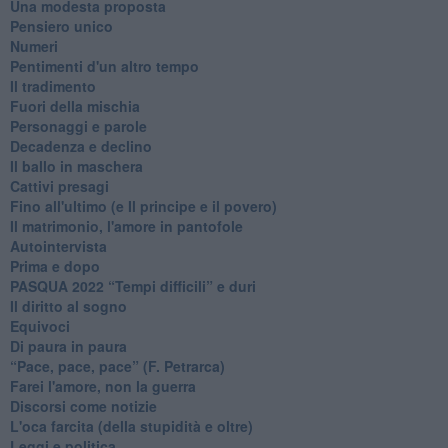
Una modesta proposta
Pensiero unico
Numeri
Pentimenti d'un altro tempo
Il tradimento
Fuori della mischia
Personaggi e parole
Decadenza e declino
Il ballo in maschera
Cattivi presagi
Fino all'ultimo (e Il principe e il povero)
Il matrimonio, l'amore in pantofole
Autointervista
Prima e dopo
​PASQUA 2022 “Tempi difficili” e duri
Il diritto al sogno
Equivoci
Di paura in paura
​“Pace, pace, pace” (F. Petrarca)
Farei l'amore, non la guerra
Discorsi come notizie
L'oca farcita (della stupidità e oltre)
Leggi e politica