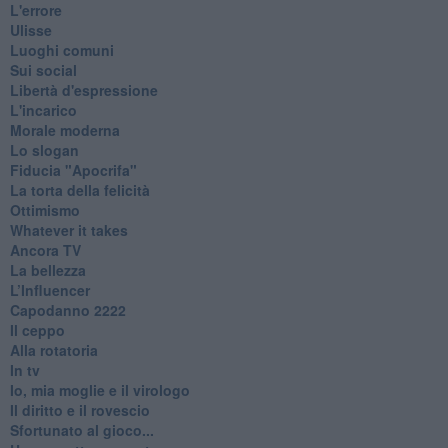
L'errore
Ulisse
Luoghi comuni
Sui social
Libertà d'espressione
L'incarico
Morale moderna
Lo slogan
Fiducia "Apocrifa"
La torta della felicità
Ottimismo
Whatever it takes
Ancora TV
La bellezza
L’Influencer
​Capodanno 2222
Il ceppo
Alla rotatoria
In tv
Io, mia moglie e il virologo
Il diritto e il rovescio
Sfortunato al gioco...