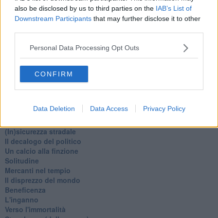
Natale 2024
also be disclosed by us to third parties on the
IAB’s List of
Re e regnanti
Downstream Participants
that may further disclose it to other
A noi interessa il dito non la luna
third parties.
Come rubare allo stato e vivere felici
Una performance
Personal Data Processing Opt Outs
Il compagno
​Io (allo specchio)
Tramonto
CONFIRM
Passato, presente, futuro
La virtù del non fare
Il giorno dei saldi
Data Deletion
Data Access
Privacy Policy
L'ultimo post
Leggendo l'Eneide
​(In)sicurezza stradale
Il decalogo del politico
Un calcio alla finzione
Solitudine
Mercanti nel tempio
Il disprezzo del mondo
Beneficenza
L'inganno
Verso l'immortalità