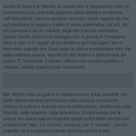
Quella di Gesù è la Natività, la nascita che le rappresenta tutte (si
commemora con una festa popolare assai sentita e si esprime
nell’“attenzione” verso le persone care con i doni): eppure ciò che
egli predicava è negato e tradito in modo sistematico, da tutti, da
chi comanda e da chi subisce, dagli altri e da me medesimo.
Questo Natale 2023 poi si festeggia con la guerra in Terrasanta,
dove è nato: è il “regalo” di chi decide le sorti dei popoli. Non è
nemmeno casuale che Gesù fosse la vittima predestinata oltre che
della cattiveria umana, soprattutto del cinismo e della ferocia del
potere. È l’Innocente, il Giusto, il Buono che il potere (politico e
religioso, alleati) sopprime per conservarsi.
Elio Vittorini dopo la guerra si chiedeva come fosse possibile che
delitti efferati ed esecrabili fossero stati compiuti nonostante
millenni di cultura e duemila anni di cristianesimo, condannati dalla
filosofia, dalla religione, dalla letteratura. Si rispondeva che la
cultura non aveva saputo impedire quegli orribili delitti perché non
si traduce in “vita”. La “cultura”, scriveva, non è “società”, non ha
impedito né scongiurato orrende violenze perché è solo