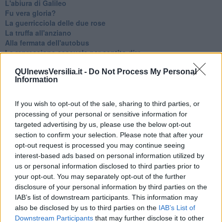
L'abiura di Galileo
Fu vera gloria?
La guerricciola delle due rose
La truffa all'anziano
Alla fermata dell'autobus
La repressione sessuale per sentito dire
Diseducazione televisiva e inerzia della politica
QUInewsVersilia.it -
Do Not Process My Personal
Foto storica
Information
Esequie solenni
Nostalgia del sangue blu
Teste calde
If you wish to opt-out of the sale, sharing to third parties, or
Non avere e non essere
processing of your personal or sensitive information for
Armiamoci e... avviatevi
targeted advertising by us, please use the below opt-out
Da Capodanno a Carnevale
section to confirm your selection. Please note that after your
Schizzi di fango
opt-out request is processed you may continue seeing
Sor-riso amaro
interest-based ads based on personal information utilized by
Fine anno al ristorante
us or personal information disclosed to third parties prior to
La festa di Capodanno
your opt-out. You may separately opt-out of the further
Natale 2024
disclosure of your personal information by third parties on the
Re e regnanti
IAB’s list of downstream participants. This information may
A noi interessa il dito non la luna
also be disclosed by us to third parties on the
IAB’s List of
Come rubare allo stato e vivere felici
Downstream Participants
that may further disclose it to other
Una performance