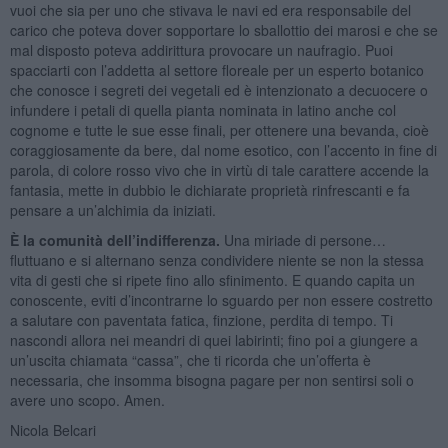
vuoi che sia per uno che stivava le navi ed era responsabile del
carico che poteva dover sopportare lo sballottio dei marosi e che se
mal disposto poteva addirittura provocare un naufragio. Puoi
spacciarti con l’addetta al settore floreale per un esperto botanico
che conosce i segreti dei vegetali ed è intenzionato a decuocere o
infundere i petali di quella pianta nominata in latino anche col
cognome e tutte le sue esse finali, per ottenere una bevanda, cioè
coraggiosamente da bere, dal nome esotico, con l’accento in fine di
parola, di colore rosso vivo che in virtù di tale carattere accende la
fantasia, mette in dubbio le dichiarate proprietà rinfrescanti e fa
pensare a un’alchimia da iniziati.
È la comunità dell’indifferenza.
Una miriade di persone…
fluttuano e si alternano senza condividere niente se non la stessa
vita di gesti che si ripete fino allo sfinimento. E quando capita un
conoscente, eviti d’incontrarne lo sguardo per non essere costretto
a salutare con paventata fatica, finzione, perdita di tempo. Ti
nascondi allora nei meandri di quei labirinti; fino poi a giungere a
un’uscita chiamata “cassa”, che ti ricorda che un’offerta è
necessaria, che insomma bisogna pagare per non sentirsi soli o
avere uno scopo. Amen.
Nicola Belcari