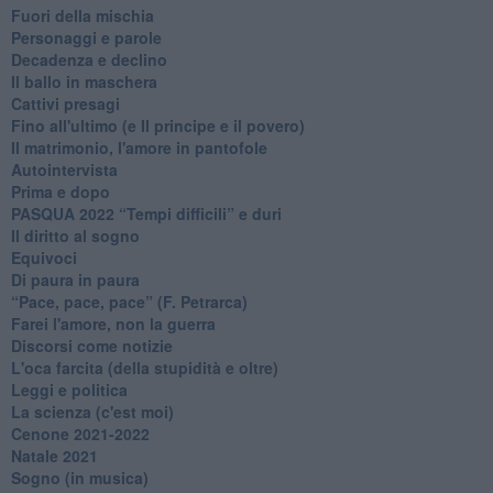
Fuori della mischia
Personaggi e parole
Decadenza e declino
Il ballo in maschera
Cattivi presagi
Fino all'ultimo (e Il principe e il povero)
Il matrimonio, l'amore in pantofole
Autointervista
Prima e dopo
​PASQUA 2022 “Tempi difficili” e duri
Il diritto al sogno
Equivoci
Di paura in paura
​“Pace, pace, pace” (F. Petrarca)
Farei l'amore, non la guerra
Discorsi come notizie
L'oca farcita (della stupidità e oltre)
Leggi e politica
La scienza (c'est moi)
Cenone 2021-2022
Natale 2021
Sogno (in musica)