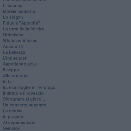
L'incarico
Morale moderna
Lo slogan
Fiducia "Apocrifa"
La torta della felicità
Ottimismo
Whatever it takes
Ancora TV
La bellezza
L’Influencer
​Capodanno 2222
Il ceppo
Alla rotatoria
In tv
Io, mia moglie e il virologo
Il diritto e il rovescio
Sfortunato al gioco...
Un concetto superato
La dedica
In pizzeria
Al supermercato
Semafori