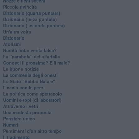
Nozze e fichi secchi
Piccole rivincite
​Dizionario (quarta puntata)
​Dizionario (terza puntata)
​Dizionario (seconda puntata)
Un'altra volta
Dizionario
Aforismi
Nudità finta: verità falsa?
La "parabola" della farfalla
Conosci il prossimo? E il male?
Le buone notizie
La commedia degli onesti
Lo Stato "Babbo Natale"
Il cacio con le pere
La politica come spettacolo
Uomini e topi (di laboratori)
Attraverso i vetri
Una modesta proposta
Pensiero unico
Numeri
Pentimenti d'un altro tempo
Il tradimento