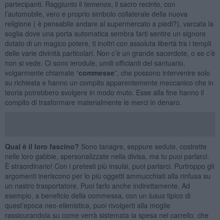
partecipanti. Raggiunto il
temenos
, il sacro recinto, con
l’automobile, vero e proprio simbolo collaterale della nuova
religione ( è pensabile andare al supermercato a piedi?), varcata la
soglia dove una porta automatica sembra farti sentire un signore
dotato di un magico potere, ti inoltri con assoluta libertà tra i templi
delle varie divinità particolari. Non c’è un grande sacerdote, o se c’è
non si vede. Ci sono ierodule, umili officianti del santuario,
volgarmente chiamate “
commesse
”, che possono intervenire solo
su richiesta e hanno un compito apparentemente meccanico che in
teoria potrebbero svolgere in modo muto. Esse alla fine hanno il
compito di trasformare materialmente le merci in denaro.
Qual è il loro fascino?
Sono tanagre, seppure sedute, costrette
nelle loro gabbie, spersonalizzate nella divisa, ma tu puoi parlarci.
È straordinario! Con i pretesti più insulsi, puoi parlarci. Purtroppo gli
argomenti ineriscono per lo più oggetti ammucchiati alla rinfusa su
un nastro trasportatore. Puoi farlo anche indirettamente. Ad
esempio, a beneficio della commessa, con un
lusus
tipico di
quest’epoca neo-ellenistica, puoi rivolgerti alla moglie
rassicurandola su come verrà sistemata la spesa nel carrello: che