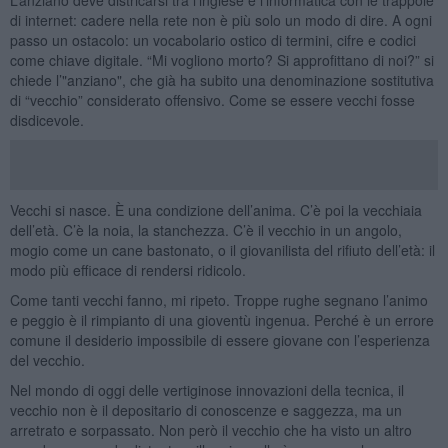
di internet: cadere nella rete non è più solo un modo di dire. A ogni
passo un ostacolo: un vocabolario ostico di termini, cifre e codici
come chiave digitale. “Mi vogliono morto? Si approfittano di noi?” si
chiede l’"anziano", che già ha subito una denominazione sostitutiva
di “vecchio” considerato offensivo. Come se essere vecchi fosse
disdicevole.
Vecchi si nasce. È una condizione dell’anima. C’è poi la vecchiaia
dell’età. C’è la noia, la stanchezza. C’è il vecchio in un angolo,
mogio come un cane bastonato, o il giovanilista del rifiuto dell’età: il
modo più efficace di rendersi ridicolo.
Come tanti vecchi fanno, mi ripeto. Troppe rughe segnano l’animo
e peggio è il rimpianto di una gioventù ingenua. Perché è un errore
comune il desiderio impossibile di essere giovane con l’esperienza
del vecchio.
Nel mondo di oggi delle vertiginose innovazioni della tecnica, il
vecchio non è il depositario di conoscenze e saggezza, ma un
arretrato e sorpassato. Non però il vecchio che ha visto un altro