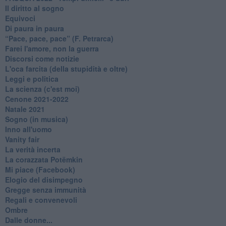
Il diritto al sogno
Equivoci
Di paura in paura
​“Pace, pace, pace” (F. Petrarca)
Farei l'amore, non la guerra
Discorsi come notizie
L'oca farcita (della stupidità e oltre)
Leggi e politica
La scienza (c'est moi)
Cenone 2021-2022
Natale 2021
Sogno (in musica)
Inno all'uomo
Vanity fair
La verità incerta
La corazzata Potëmkin
Mi piace (Facebook)
Elogio del disimpegno
Gregge senza immunità
Regali e convenevoli
Ombre
Dalle donne...