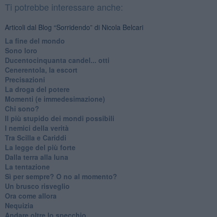
Ti potrebbe interessare anche:
Articoli dal Blog “Sorridendo” di Nicola Belcari
La fine del mondo
Sono loro
Ducentocinquanta candel... otti
Cenerentola, la escort
Precisazioni
La droga del potere
Momenti (e immedesimazione)
Chi sono?
Il più stupido dei mondi possibili
I nemici della verità
Tra Scilla e Cariddi
La legge del più forte
Dalla terra alla luna
La tentazione
​Sì per sempre? O no al momento?
Un brusco risveglio
Ora come allora
Nequizia
Andare oltre lo specchio