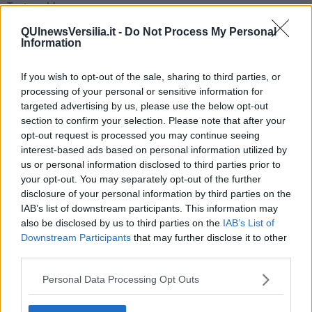
Teste calde
Non avere e non essere
QUInewsVersilia.it -
Do Not Process My Personal
Armiamoci e... avviatevi
Information
Da Capodanno a Carnevale
Schizzi di fango
Sor-riso amaro
If you wish to opt-out of the sale, sharing to third parties, or
Fine anno al ristorante
processing of your personal or sensitive information for
La festa di Capodanno
targeted advertising by us, please use the below opt-out
Natale 2024
section to confirm your selection. Please note that after your
Re e regnanti
opt-out request is processed you may continue seeing
A noi interessa il dito non la luna
interest-based ads based on personal information utilized by
Come rubare allo stato e vivere felici
us or personal information disclosed to third parties prior to
Una performance
your opt-out. You may separately opt-out of the further
Il compagno
disclosure of your personal information by third parties on the
​Io (allo specchio)
IAB’s list of downstream participants. This information may
Tramonto
also be disclosed by us to third parties on the
IAB’s List of
Passato, presente, futuro
Downstream Participants
that may further disclose it to other
La virtù del non fare
third parties.
Il giorno dei saldi
L'ultimo post
Personal Data Processing Opt Outs
Leggendo l'Eneide
​(In)sicurezza stradale
Il decalogo del politico