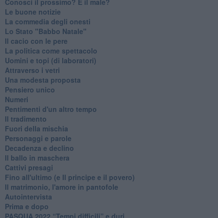
Conosci il prossimo? E il male?
Le buone notizie
La commedia degli onesti
Lo Stato "Babbo Natale"
Il cacio con le pere
La politica come spettacolo
Uomini e topi (di laboratori)
Attraverso i vetri
Una modesta proposta
Pensiero unico
Numeri
Pentimenti d'un altro tempo
Il tradimento
Fuori della mischia
Personaggi e parole
Decadenza e declino
Il ballo in maschera
Cattivi presagi
Fino all'ultimo (e Il principe e il povero)
Il matrimonio, l'amore in pantofole
Autointervista
Prima e dopo
​PASQUA 2022 “Tempi difficili” e duri