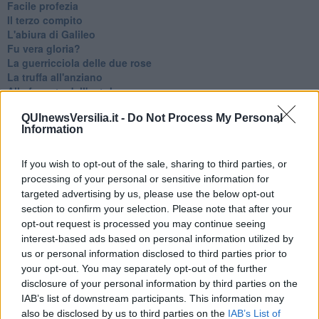
Facile profezia
Il terzo compito
L'abiura di Galileo
Fu vera gloria?
La guerricciola delle due rose
La truffa all'anziano
Alla fermata dell'autobus
La repressione sessuale per sentito dire
QUInewsVersilia.it -
Do Not Process My Personal
Diseducazione televisiva e inerzia della politica
Information
Foto storica
Esequie solenni
Nostalgia del sangue blu
If you wish to opt-out of the sale, sharing to third parties, or
Teste calde
processing of your personal or sensitive information for
Non avere e non essere
targeted advertising by us, please use the below opt-out
Armiamoci e... avviatevi
section to confirm your selection. Please note that after your
Da Capodanno a Carnevale
opt-out request is processed you may continue seeing
Schizzi di fango
interest-based ads based on personal information utilized by
Sor-riso amaro
us or personal information disclosed to third parties prior to
Fine anno al ristorante
your opt-out. You may separately opt-out of the further
La festa di Capodanno
disclosure of your personal information by third parties on the
Natale 2024
IAB’s list of downstream participants. This information may
Re e regnanti
also be disclosed by us to third parties on the
IAB’s List of
A noi interessa il dito non la luna