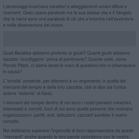
I personaggi incarnano caratteri e atteggiamenti umani diffusi e
ricorrenti. Gesù usava parabole ma la sua stessa vita e il Vangelo
che la narra sono una parabola di ciò che s’incontra nell’avventura
e nella disavventura del vivere.
Quali Barabba abbiamo preferito ai giusti? Quanti giusti abbiamo
lasciato “crocifiggere” prima di pentircene? Quante volte, come
Ponzio Pilato, ci siamo lavati le mani di questioni che ci chiamavano
in causa?
L’”omelia” presente, per attenerci a un argomento, è quella dei
mercanti del tempio e della loro cacciata, che si dice sia l’unica
azione “violenta” di Gesù.
I mercanti del tempio dentro di noi sono i nostri pensieri meschini,
interessati e corrotti, fuori di noi sono quelle persone che rovinano
organizzazioni, partiti, enti, istituzioni: cacciarli sarebbe il nostro
compito.
Noi dobbiamo superare l’ingenuità di farci rappresentare da questi
“mercanti” anche quando le loro parole coincidono con le nostre