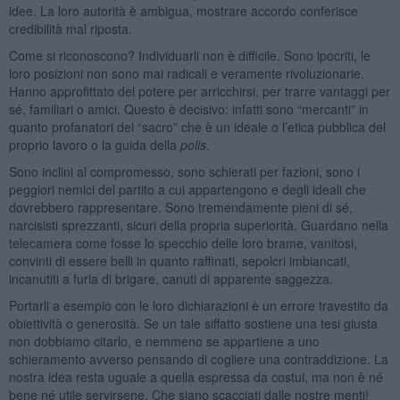
idee. La loro autorità è ambigua, mostrare accordo conferisce
credibilità mal riposta.
Come si riconoscono? Individuarli non è difficile. Sono ipocriti, le
loro posizioni non sono mai radicali e veramente rivoluzionarie.
Hanno approfittato del potere per arricchirsi, per trarre vantaggi per
sé, familiari o amici. Questo è decisivo: infatti sono “mercanti” in
quanto profanatori del “sacro” che è un ideale o l’etica pubblica del
proprio lavoro o la guida della
polis
.
Sono inclini al compromesso, sono schierati per fazioni, sono i
peggiori nemici del partito a cui appartengono e degli ideali che
dovrebbero rappresentare. Sono tremendamente pieni di sé,
narcisisti sprezzanti, sicuri della propria superiorità. Guardano nella
telecamera come fosse lo specchio delle loro brame, vanitosi,
convinti di essere belli in quanto raffinati, sepolcri imbiancati,
incanutiti a furia di brigare, canuti di apparente saggezza.
Portarli a esempio con le loro dichiarazioni è un errore travestito da
obiettività o generosità. Se un tale siffatto sostiene una tesi giusta
non dobbiamo citarlo, e nemmeno se appartiene a uno
schieramento avverso pensando di cogliere una contraddizione. La
nostra idea resta uguale a quella espressa da costui, ma non è né
bene né utile servirsene. Che siano scacciati dalle nostre menti!