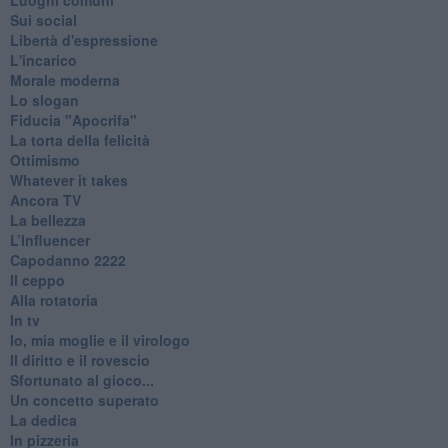
Sui social
Libertà d'espressione
L'incarico
Morale moderna
Lo slogan
Fiducia "Apocrifa"
La torta della felicità
Ottimismo
Whatever it takes
Ancora TV
La bellezza
L’Influencer
​Capodanno 2222
Il ceppo
Alla rotatoria
In tv
Io, mia moglie e il virologo
Il diritto e il rovescio
Sfortunato al gioco...
Un concetto superato
La dedica
In pizzeria