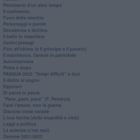
Pentimenti d'un altro tempo
Il tradimento
Fuori della mischia
Personaggi e parole
Decadenza e declino
Il ballo in maschera
Cattivi presagi
Fino all'ultimo (e Il principe e il povero)
Il matrimonio, l'amore in pantofole
Autointervista
Prima e dopo
​PASQUA 2022 “Tempi difficili” e duri
Il diritto al sogno
Equivoci
Di paura in paura
​“Pace, pace, pace” (F. Petrarca)
Farei l'amore, non la guerra
Discorsi come notizie
L'oca farcita (della stupidità e oltre)
Leggi e politica
La scienza (c'est moi)
Cenone 2021-2022